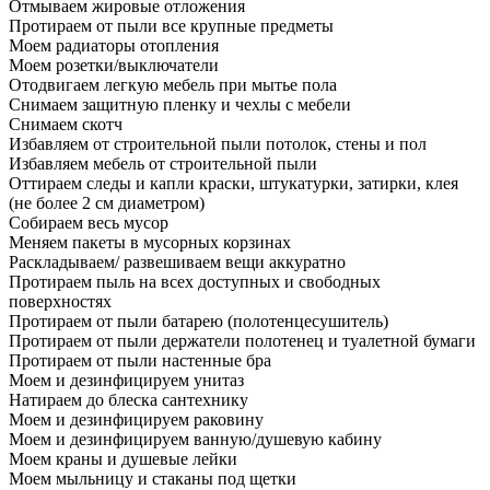
Отмываем жировые отложения
Протираем от пыли все крупные предметы
Моем радиаторы отопления
Моем розетки/выключатели
Отодвигаем легкую мебель при мытье пола
Снимаем защитную пленку и чехлы с мебели
Снимаем скотч
Избавляем от строительной пыли потолок, стены и пол
Избавляем мебель от строительной пыли
Оттираем следы и капли краски, штукатурки, затирки, клея
(не более 2 см диаметром)
Собираем весь мусор
Меняем пакеты в мусорных корзинах
Раскладываем/ развешиваем вещи аккуратно
Протираем пыль на всех доступных и свободных
поверхностях
Протираем от пыли батарею (полотенцесушитель)
Протираем от пыли держатели полотенец и туалетной бумаги
Протираем от пыли настенные бра
Моем и дезинфицируем унитаз
Натираем до блеска сантехнику
Моем и дезинфицируем раковину
Моем и дезинфицируем ванную/душевую кабину
Моем краны и душевые лейки
Моем мыльницу и стаканы под щетки