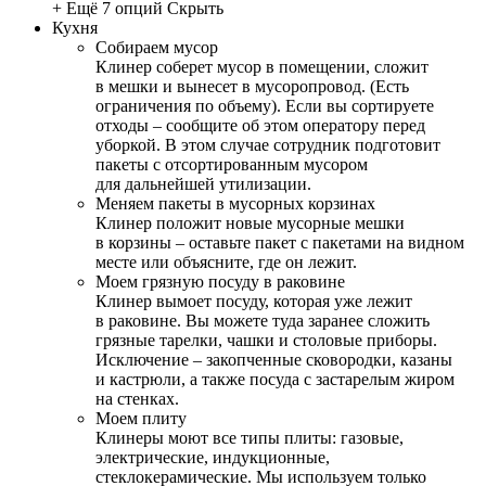
+ Ещё 7 опций
Скрыть
Кухня
Собираем мусор
Клинер соберет мусор в помещении, сложит
в мешки и вынесет в мусоропровод. (Есть
ограничения по объему). Если вы сортируете
отходы – сообщите об этом оператору перед
уборкой. В этом случае сотрудник подготовит
пакеты с отсортированным мусором
для дальнейшей утилизации.
Меняем пакеты в мусорных корзинах
Клинер положит новые мусорные мешки
в корзины – оставьте пакет с пакетами на видном
месте или объясните, где он лежит.
Моем грязную посуду в раковине
Клинер вымоет посуду, которая уже лежит
в раковине. Вы можете туда заранее сложить
грязные тарелки, чашки и столовые приборы.
Исключение – закопченные сковородки, казаны
и кастрюли, а также посуда с застарелым жиром
на стенках.
Моем плиту
Клинеры моют все типы плиты: газовые,
электрические, индукционные,
стеклокерамические. Мы используем только