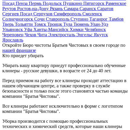
Посад
Пенза
Пермь
Подольск
Пушкино
Пятигорск
Раменское
Реутов
Ростов-на-Дону
Рязань
Самара
Саранск
Саратов
Сергиев Посад
Серпухов
Симферополь
Смоленск
Солнечногорск
Сочи
Ставрополь
Ступино
Таганрог
Тамбов
Тверь
Тольятти
Томск
Троицк
Тула
Тюмень
Улан-Удэ
Ульяновск
Уфа
Ханты-Мансийск
Химки
Челябинск
Череповец
Чехов
Чита
Электросталь
Энгельс
Якутск
Ярославль
Откройте Бюро чистоты Братьев Чистовых в своем городе по
нашей франшизе
Кто приедет убирать
Убирать вашу квартиру приедут профессионально обученные
клинеры - русские девушки, в возрасте от 24 до 40 лет.
Перед приемом на работу все клинеры проходят аттестацию в
нашем обучающем центре, а также проверку в службе
безопасности и только после этого становятся частью команды
компании "Братья Чистовы".
Все клинеры работают исключительно в форме с логотипом
компании "Братья Чистовы".
Уборка производится с помощью профессиональных
технических и химический средств, которые наши клинеры