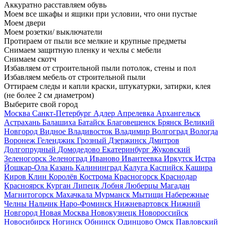
Аккуратно расставляем обувь
Моем все шкафы и ящики при условии, что они пустые
Моем двери
Моем розетки/ выключатели
Протираем от пыли все мелкие и крупные предметы
Снимаем защитную пленку и чехлы с мебели
Снимаем скотч
Избавляем от строительной пыли потолок, стены и пол
Избавляем мебель от строительной пыли
Оттираем следы и капли краски, штукатурки, затирки, клея
(не более 2 см диаметром)
Выберите свой город
Москва
Санкт-Петербург
Адлер
Апрелевка
Архангельск
Астрахань
Балашиха
Батайск
Благовещенск
Брянск
Великий
Новгород
Видное
Владивосток
Владимир
Волгоград
Вологда
Воронеж
Геленджик
Грозный
Дзержинск
Дмитров
Долгопрудный
Домодедово
Екатеринбург
Жуковский
Зеленогорск
Зеленоград
Иваново
Ивантеевка
Иркутск
Истра
Йошкар-Ола
Казань
Калининград
Калуга
Каспийск
Кашира
Киров
Клин
Королёв
Кострома
Красногорск
Краснодар
Красноярск
Курган
Липецк
Лобня
Люберцы
Магадан
Магнитогорск
Махачкала
Мурманск
Мытищи
Набережные
Челны
Нальчик
Наро-Фоминск
Нижневартовск
Нижний
Новгород
Новая Москва
Новокузнецк
Новороссийск
Новосибирск
Ногинск
Обнинск
Одинцово
Омск
Павловский