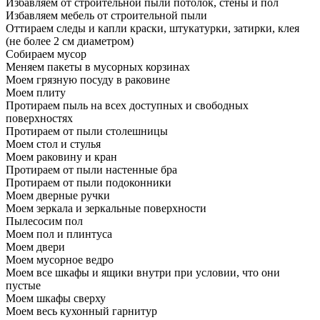
Избавляем от строительной пыли потолок, стены и пол
Избавляем мебель от строительной пыли
Оттираем следы и капли краски, штукатурки, затирки, клея
(не более 2 см диаметром)
Собираем мусор
Меняем пакеты в мусорных корзинах
Моем грязную посуду в раковине
Моем плиту
Протираем пыль на всех доступных и свободных
поверхностях
Протираем от пыли столешницы
Моем стол и стулья
Моем раковину и кран
Протираем от пыли настенные бра
Протираем от пыли подоконники
Моем дверные ручки
Моем зеркала и зеркальные поверхности
Пылесосим пол
Моем пол и плинтуса
Моем двери
Моем мусорное ведро
Моем все шкафы и ящики внутри при условии, что они
пустые
Моем шкафы сверху
Моем весь кухонный гарнитур