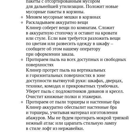
пакеты с отсортированным мусором
для дальнейшей утилизации. Положит новые
мусорные пакеты в корзины.
Меняем мусорные мешки в корзинах
Раскладываем аккуратно вещи
Клинер соберет вещи по комнатам. Сложит
в аккуратную стопочку и оставит на кровати
или стуле. Если вам требуется разложить вещи
по цветам или развесить одежду в шкафу –
сообщите об этом нашему оператору
при оформлении заказа.
Протираем пыль на всех доступных и свободных
поверхностях
Клинер протрет пыль на вертикальных
и горизонтальных поверхностях в зоне
доступности вытянутой руки: шкафах, дверцах,
технике, комодах и прикроватных тумбочках.
Уберет пыль с подлокотников диванов и кресел.
Очистит книжные полки и этажерки.
Протираем от пыли торшеры и настенные бра
Клинер аккуратно обеспылит настенные бра
и торшеры, учитывая материал изготовления
абажуров. Мы не будем протирать мокрой тряпкой
нежный атлас или царапать стильную лампу
в стиле лофт из нержавейки.