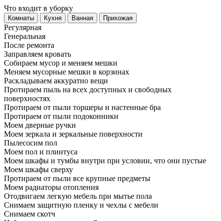
Что входит в уборку
Регу­лярная
Гене­ральная
После ремонта
Заправляем кровать
Собираем мусор и меняем мешки
Меняем мусорные мешки в корзинах
Раскладываем аккуратно вещи
Протираем пыль на всех доступных и свободных
поверхностях
Протираем от пыли торшеры и настенные бра
Протираем от пыли подоконники
Моем дверные ручки
Моем зеркала и зеркальные поверхности
Пылесосим пол
Моем пол и плинтуса
Моем шкафы и тумбы внутри при условии, что они пустые
Моем шкафы сверху
Протираем от пыли все крупные предметы
Моем радиаторы отопления
Отодвигаем легкую мебель при мытье пола
Снимаем защитную пленку и чехлы с мебели
Снимаем скотч