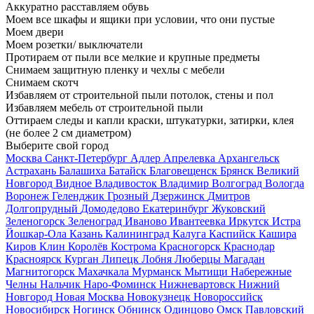
Аккуратно расставляем обувь
Моем все шкафы и ящики при условии, что они пустые
Моем двери
Моем розетки/ выключатели
Протираем от пыли все мелкие и крупные предметы
Снимаем защитную пленку и чехлы с мебели
Снимаем скотч
Избавляем от строительной пыли потолок, стены и пол
Избавляем мебель от строительной пыли
Оттираем следы и капли краски, штукатурки, затирки, клея
(не более 2 см диаметром)
Выберите свой город
Москва
Санкт-Петербург
Адлер
Апрелевка
Архангельск
Астрахань
Балашиха
Батайск
Благовещенск
Брянск
Великий
Новгород
Видное
Владивосток
Владимир
Волгоград
Вологда
Воронеж
Геленджик
Грозный
Дзержинск
Дмитров
Долгопрудный
Домодедово
Екатеринбург
Жуковский
Зеленогорск
Зеленоград
Иваново
Ивантеевка
Иркутск
Истра
Йошкар-Ола
Казань
Калининград
Калуга
Каспийск
Кашира
Киров
Клин
Королёв
Кострома
Красногорск
Краснодар
Красноярск
Курган
Липецк
Лобня
Люберцы
Магадан
Магнитогорск
Махачкала
Мурманск
Мытищи
Набережные
Челны
Нальчик
Наро-Фоминск
Нижневартовск
Нижний
Новгород
Новая Москва
Новокузнецк
Новороссийск
Новосибирск
Ногинск
Обнинск
Одинцово
Омск
Павловский