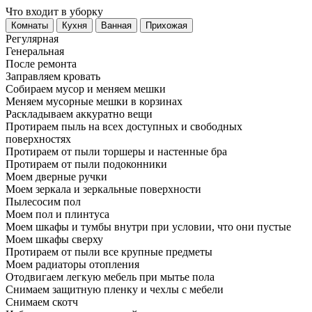
Что входит в уборку
Регу­лярная
Гене­ральная
После ремонта
Заправляем кровать
Собираем мусор и меняем мешки
Меняем мусорные мешки в корзинах
Раскладываем аккуратно вещи
Протираем пыль на всех доступных и свободных
поверхностях
Протираем от пыли торшеры и настенные бра
Протираем от пыли подоконники
Моем дверные ручки
Моем зеркала и зеркальные поверхности
Пылесосим пол
Моем пол и плинтуса
Моем шкафы и тумбы внутри при условии, что они пустые
Моем шкафы сверху
Протираем от пыли все крупные предметы
Моем радиаторы отопления
Отодвигаем легкую мебель при мытье пола
Снимаем защитную пленку и чехлы с мебели
Снимаем скотч