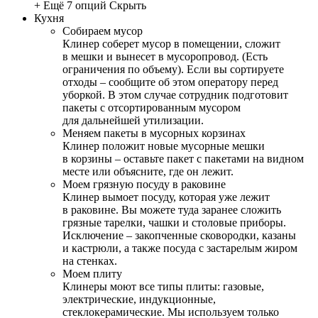
+ Ещё 7 опций
Скрыть
Кухня
Собираем мусор
Клинер соберет мусор в помещении, сложит
в мешки и вынесет в мусоропровод. (Есть
ограничения по объему). Если вы сортируете
отходы – сообщите об этом оператору перед
уборкой. В этом случае сотрудник подготовит
пакеты с отсортированным мусором
для дальнейшей утилизации.
Меняем пакеты в мусорных корзинах
Клинер положит новые мусорные мешки
в корзины – оставьте пакет с пакетами на видном
месте или объясните, где он лежит.
Моем грязную посуду в раковине
Клинер вымоет посуду, которая уже лежит
в раковине. Вы можете туда заранее сложить
грязные тарелки, чашки и столовые приборы.
Исключение – закопченные сковородки, казаны
и кастрюли, а также посуда с застарелым жиром
на стенках.
Моем плиту
Клинеры моют все типы плиты: газовые,
электрические, индукционные,
стеклокерамические. Мы используем только