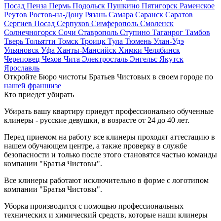
Посад
Пенза
Пермь
Подольск
Пушкино
Пятигорск
Раменское
Реутов
Ростов-на-Дону
Рязань
Самара
Саранск
Саратов
Сергиев Посад
Серпухов
Симферополь
Смоленск
Солнечногорск
Сочи
Ставрополь
Ступино
Таганрог
Тамбов
Тверь
Тольятти
Томск
Троицк
Тула
Тюмень
Улан-Удэ
Ульяновск
Уфа
Ханты-Мансийск
Химки
Челябинск
Череповец
Чехов
Чита
Электросталь
Энгельс
Якутск
Ярославль
Откройте Бюро чистоты Братьев Чистовых в своем городе по
нашей франшизе
Кто приедет убирать
Убирать вашу квартиру приедут профессионально обученные
клинеры - русские девушки, в возрасте от 24 до 40 лет.
Перед приемом на работу все клинеры проходят аттестацию в
нашем обучающем центре, а также проверку в службе
безопасности и только после этого становятся частью команды
компании "Братья Чистовы".
Все клинеры работают исключительно в форме с логотипом
компании "Братья Чистовы".
Уборка производится с помощью профессиональных
технических и химический средств, которые наши клинеры