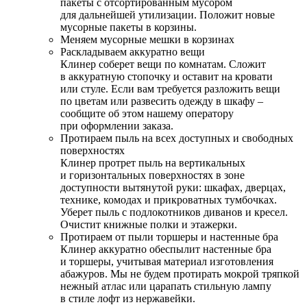
пакеты с отсортированным мусором
для дальнейшей утилизации. Положит новые
мусорные пакеты в корзины.
Меняем мусорные мешки в корзинах
Раскладываем аккуратно вещи
Клинер соберет вещи по комнатам. Сложит
в аккуратную стопочку и оставит на кровати
или стуле. Если вам требуется разложить вещи
по цветам или развесить одежду в шкафу –
сообщите об этом нашему оператору
при оформлении заказа.
Протираем пыль на всех доступных и свободных
поверхностях
Клинер протрет пыль на вертикальных
и горизонтальных поверхностях в зоне
доступности вытянутой руки: шкафах, дверцах,
технике, комодах и прикроватных тумбочках.
Уберет пыль с подлокотников диванов и кресел.
Очистит книжные полки и этажерки.
Протираем от пыли торшеры и настенные бра
Клинер аккуратно обеспылит настенные бра
и торшеры, учитывая материал изготовления
абажуров. Мы не будем протирать мокрой тряпкой
нежный атлас или царапать стильную лампу
в стиле лофт из нержавейки.