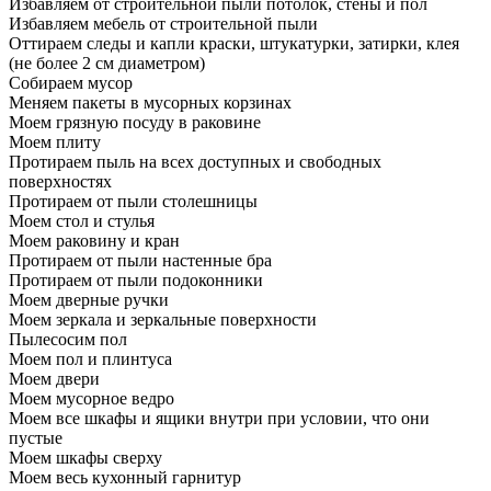
Избавляем от строительной пыли потолок, стены и пол
Избавляем мебель от строительной пыли
Оттираем следы и капли краски, штукатурки, затирки, клея
(не более 2 см диаметром)
Собираем мусор
Меняем пакеты в мусорных корзинах
Моем грязную посуду в раковине
Моем плиту
Протираем пыль на всех доступных и свободных
поверхностях
Протираем от пыли столешницы
Моем стол и стулья
Моем раковину и кран
Протираем от пыли настенные бра
Протираем от пыли подоконники
Моем дверные ручки
Моем зеркала и зеркальные поверхности
Пылесосим пол
Моем пол и плинтуса
Моем двери
Моем мусорное ведро
Моем все шкафы и ящики внутри при условии, что они
пустые
Моем шкафы сверху
Моем весь кухонный гарнитур