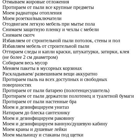
Отмываем жировые отложения
Протираем от пыли все крупные предметы
Моем радиаторы отопления
Моем розетки/выключатели
Отодвигаем легкую мебель при мытье пола
Снимаем защитную пленку и чехлы с мебели
Снимаем скотч
Избавляем от строительной пыли потолок, стены и пол
Избавляем мебель от строительной пыли
Оттираем следы и капли краски, штукатурки, затирки, клея
(не более 2 см диаметром)
Собираем весь мусор
Меняем пакеты в мусорных корзинах
Раскладываем/ развешиваем вещи аккуратно
Протираем пыль на всех доступных и свободных
поверхностях
Протираем от пыли батарею (полотенцесушитель)
Протираем от пыли держатели полотенец и туалетной бумаги
Протираем от пыли настенные бра
Моем и дезинфицируем унитаз
Натираем до блеска сантехнику
Моем и дезинфицируем раковину
Моем и дезинфицируем ванную/душевую кабину
Моем краны и душевые лейки
Моем мыльницу и стаканы под щетки