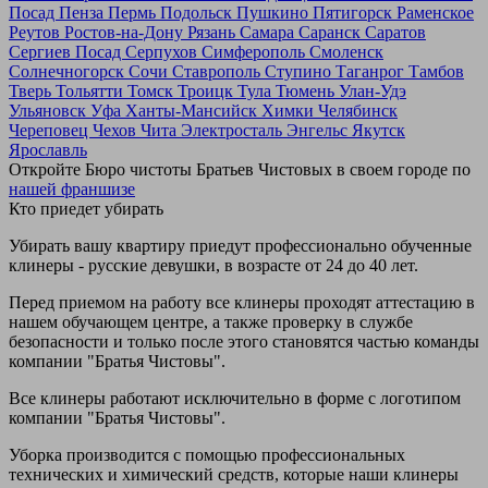
Посад
Пенза
Пермь
Подольск
Пушкино
Пятигорск
Раменское
Реутов
Ростов-на-Дону
Рязань
Самара
Саранск
Саратов
Сергиев Посад
Серпухов
Симферополь
Смоленск
Солнечногорск
Сочи
Ставрополь
Ступино
Таганрог
Тамбов
Тверь
Тольятти
Томск
Троицк
Тула
Тюмень
Улан-Удэ
Ульяновск
Уфа
Ханты-Мансийск
Химки
Челябинск
Череповец
Чехов
Чита
Электросталь
Энгельс
Якутск
Ярославль
Откройте Бюро чистоты Братьев Чистовых в своем городе по
нашей франшизе
Кто приедет убирать
Убирать вашу квартиру приедут профессионально обученные
клинеры - русские девушки, в возрасте от 24 до 40 лет.
Перед приемом на работу все клинеры проходят аттестацию в
нашем обучающем центре, а также проверку в службе
безопасности и только после этого становятся частью команды
компании "Братья Чистовы".
Все клинеры работают исключительно в форме с логотипом
компании "Братья Чистовы".
Уборка производится с помощью профессиональных
технических и химический средств, которые наши клинеры