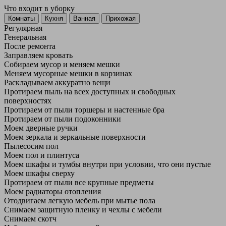
Что входит в уборку
Регу­лярная
Гене­ральная
После ремонта
Заправляем кровать
Собираем мусор и меняем мешки
Меняем мусорные мешки в корзинах
Раскладываем аккуратно вещи
Протираем пыль на всех доступных и свободных
поверхностях
Протираем от пыли торшеры и настенные бра
Протираем от пыли подоконники
Моем дверные ручки
Моем зеркала и зеркальные поверхности
Пылесосим пол
Моем пол и плинтуса
Моем шкафы и тумбы внутри при условии, что они пустые
Моем шкафы сверху
Протираем от пыли все крупные предметы
Моем радиаторы отопления
Отодвигаем легкую мебель при мытье пола
Снимаем защитную пленку и чехлы с мебели
Снимаем скотч