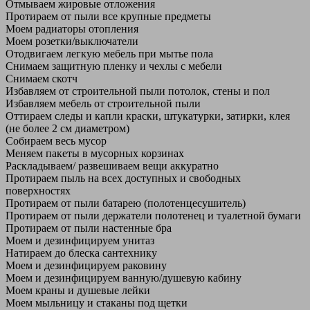
Отмываем жировые отложения
Протираем от пыли все крупные предметы
Моем радиаторы отопления
Моем розетки/выключатели
Отодвигаем легкую мебель при мытье пола
Снимаем защитную пленку и чехлы с мебели
Снимаем скотч
Избавляем от строительной пыли потолок, стены и пол
Избавляем мебель от строительной пыли
Оттираем следы и капли краски, штукатурки, затирки, клея
(не более 2 см диаметром)
Собираем весь мусор
Меняем пакеты в мусорных корзинах
Раскладываем/ развешиваем вещи аккуратно
Протираем пыль на всех доступных и свободных
поверхностях
Протираем от пыли батарею (полотенцесушитель)
Протираем от пыли держатели полотенец и туалетной бумаги
Протираем от пыли настенные бра
Моем и дезинфицируем унитаз
Натираем до блеска сантехнику
Моем и дезинфицируем раковину
Моем и дезинфицируем ванную/душевую кабину
Моем краны и душевые лейки
Моем мыльницу и стаканы под щетки