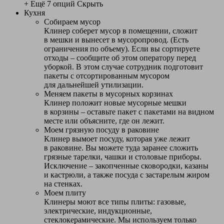
+ Ещё 7 опций
Скрыть
Кухня
Собираем мусор
Клинер соберет мусор в помещении, сложит
в мешки и вынесет в мусоропровод. (Есть
ограничения по объему). Если вы сортируете
отходы – сообщите об этом оператору перед
уборкой. В этом случае сотрудник подготовит
пакеты с отсортированным мусором
для дальнейшей утилизации.
Меняем пакеты в мусорных корзинах
Клинер положит новые мусорные мешки
в корзины – оставьте пакет с пакетами на видном
месте или объясните, где он лежит.
Моем грязную посуду в раковине
Клинер вымоет посуду, которая уже лежит
в раковине. Вы можете туда заранее сложить
грязные тарелки, чашки и столовые приборы.
Исключение – закопченные сковородки, казаны
и кастрюли, а также посуда с застарелым жиром
на стенках.
Моем плиту
Клинеры моют все типы плиты: газовые,
электрические, индукционные,
стеклокерамические. Мы используем только