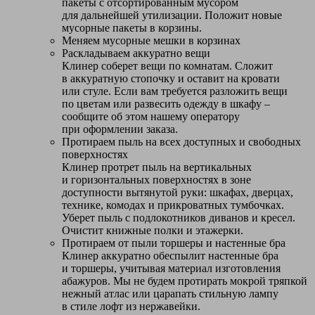
пакеты с отсортированным мусором
для дальнейшей утилизации. Положит новые
мусорные пакеты в корзины.
Меняем мусорные мешки в корзинах
Раскладываем аккуратно вещи
Клинер соберет вещи по комнатам. Сложит
в аккуратную стопочку и оставит на кровати
или стуле. Если вам требуется разложить вещи
по цветам или развесить одежду в шкафу –
сообщите об этом нашему оператору
при оформлении заказа.
Протираем пыль на всех доступных и свободных
поверхностях
Клинер протрет пыль на вертикальных
и горизонтальных поверхностях в зоне
доступности вытянутой руки: шкафах, дверцах,
технике, комодах и прикроватных тумбочках.
Уберет пыль с подлокотников диванов и кресел.
Очистит книжные полки и этажерки.
Протираем от пыли торшеры и настенные бра
Клинер аккуратно обеспылит настенные бра
и торшеры, учитывая материал изготовления
абажуров. Мы не будем протирать мокрой тряпкой
нежный атлас или царапать стильную лампу
в стиле лофт из нержавейки.