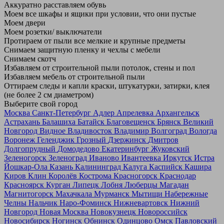
Аккуратно расставляем обувь
Моем все шкафы и ящики при условии, что они пустые
Моем двери
Моем розетки/ выключатели
Протираем от пыли все мелкие и крупные предметы
Снимаем защитную пленку и чехлы с мебели
Снимаем скотч
Избавляем от строительной пыли потолок, стены и пол
Избавляем мебель от строительной пыли
Оттираем следы и капли краски, штукатурки, затирки, клея
(не более 2 см диаметром)
Выберите свой город
Москва
Санкт-Петербург
Адлер
Апрелевка
Архангельск
Астрахань
Балашиха
Батайск
Благовещенск
Брянск
Великий
Новгород
Видное
Владивосток
Владимир
Волгоград
Вологда
Воронеж
Геленджик
Грозный
Дзержинск
Дмитров
Долгопрудный
Домодедово
Екатеринбург
Жуковский
Зеленогорск
Зеленоград
Иваново
Ивантеевка
Иркутск
Истра
Йошкар-Ола
Казань
Калининград
Калуга
Каспийск
Кашира
Киров
Клин
Королёв
Кострома
Красногорск
Краснодар
Красноярск
Курган
Липецк
Лобня
Люберцы
Магадан
Магнитогорск
Махачкала
Мурманск
Мытищи
Набережные
Челны
Нальчик
Наро-Фоминск
Нижневартовск
Нижний
Новгород
Новая Москва
Новокузнецк
Новороссийск
Новосибирск
Ногинск
Обнинск
Одинцово
Омск
Павловский