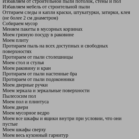
Избавляем от строительной пыли потолок, стены и пол
Избавляем мебель от строительной пыли
Оттираем следы и капли краски, штукатурки, затирки, клея
(не более 2 см диаметром)
Собираем мусор
Меняем пакеты в мусорных корзинах
Моем грязную посуду в раковине
Моем плиту
Протираем пыль на всех доступных и свободных
поверхностях
Протираем от пыли столешницы
Моем стол и стулья
Моем раковину и кран
Протираем от пыли настенные бра
Протираем от пыли подоконники
Моем дверные ручки
Моем зеркала и зеркальные поверхности
Пылесосим пол
Моем пол и плинтуса
Моем двери
Моем мусорное ведро
Моем все шкафы и ящики внутри при условии, что они
пустые
Моем шкафы сверху
Моем весь кухонный гарнитур