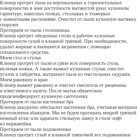
Клинер протрет пыль на вертикальных и горизонтальных
поверхностях в зоне доступности вытянутой руки: кухонном
гарнитуре, навесных полках, стеллажах и этажерках
с комнатными растениями. Очистит от пыли кухонную вытяжку
снаружи.
Протираем от пыли столешницы
Клинер протрет обеденные столы и рабочие кухонные
поверхности сухой и влажной тряпкой. При необходимости,
удалит жирные и въевшиеся загрязнения с помощью
специального средства.
Моем стол и стулья
Клинер протрет от пыли и грязи всю поверхность стола,
включая ножки. А также вымоет кухонные стулья, очистит
уголок и табуретки, вытряхнет пыль из текстильных сидушек.
Моем раковину и кран
Клинер вымоет раковину и очистит смеситель от ржавчины
и известкового налета. После мытья обязательно
продезинфицирует кухонную сантехнику.
Протираем от пыли настенные бра
Клинер аккуратно обеспылит настенные бра, учитывая материал
изготовления абажуров. Мы не будем протирать мокрой тряпкой
нежный атлас или царапать стильную лампу в стиле лофт
из нержавейки.
Протираем от пыли подоконники
Клинер протрет сухой и влажной тряпочкой все подоконники