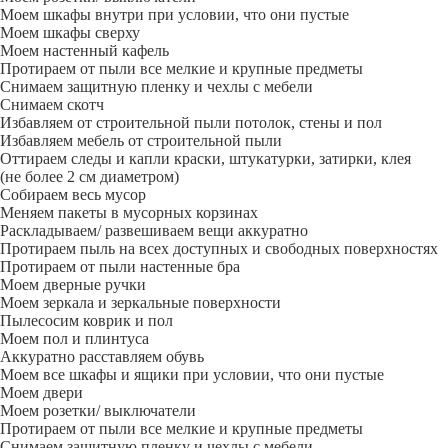
Моем шкафы внутри при условии, что они пустые
Моем шкафы сверху
Моем настенный кафель
Протираем от пыли все мелкие и крупные предметы
Снимаем защитную пленку и чехлы с мебели
Снимаем скотч
Избавляем от строительной пыли потолок, стены и пол
Избавляем мебель от строительной пыли
Оттираем следы и капли краски, штукатурки, затирки, клея
(не более 2 см диаметром)
Собираем весь мусор
Меняем пакеты в мусорных корзинах
Раскладываем/ развешиваем вещи аккуратно
Протираем пыль на всех доступных и свободных поверхностях
Протираем от пыли настенные бра
Моем дверные ручки
Моем зеркала и зеркальные поверхности
Пылесосим коврик и пол
Моем пол и плинтуса
Аккуратно расставляем обувь
Моем все шкафы и ящики при условии, что они пустые
Моем двери
Моем розетки/ выключатели
Протираем от пыли все мелкие и крупные предметы
Снимаем защитную пленку и чехлы с мебели