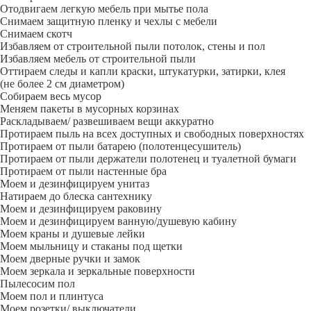
Отодвигаем легкую мебель при мытье пола
Снимаем защитную пленку и чехлы с мебели
Снимаем скотч
Избавляем от строительной пыли потолок, стены и пол
Избавляем мебель от строительной пыли
Оттираем следы и капли краски, штукатурки, затирки, клея
(не более 2 см диаметром)
Собираем весь мусор
Меняем пакеты в мусорных корзинах
Раскладываем/ развешиваем вещи аккуратно
Протираем пыль на всех доступных и свободных поверхностях
Протираем от пыли батарею (полотенцесушитель)
Протираем от пыли держатели полотенец и туалетной бумаги
Протираем от пыли настенные бра
Моем и дезинфицируем унитаз
Натираем до блеска сантехнику
Моем и дезинфицируем раковину
Моем и дезинфицируем ванную/душевую кабину
Моем краны и душевые лейки
Моем мыльницу и стаканы под щетки
Моем дверные ручки и замок
Моем зеркала и зеркальные поверхности
Пылесосим пол
Моем пол и плинтуса
Моем розетки/ выключатели