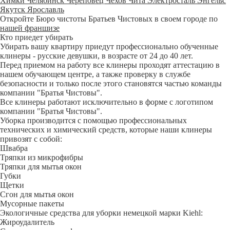
Химки
Челябинск
Череповец
Чехов
Чита
Электросталь
Энгельс
Якутск
Ярославль
Откройте Бюро чистоты Братьев Чистовых в своем городе по
нашей франшизе
Кто приедет убирать
Убирать вашу квартиру приедут профессионально обученные
клинеры - русские девушки, в возрасте от 24 до 40 лет.
Перед приемом на работу все клинеры проходят аттестацию в
нашем обучающем центре, а также проверку в службе
безопасности и только после этого становятся частью команды
компании "Братья Чистовы".
Все клинеры работают исключительно в форме с логотипом
компании "Братья Чистовы".
Уборка производится с помощью профессиональных
технических и химический средств, которые наши клинеры
привозят с собой:
Швабра
Тряпки из микрофибры
Тряпки для мытья окон
Губки
Щетки
Сгон для мытья окон
Мусорные пакеты
Экологичные средства для уборки немецкой марки Kiehl:
Жироудалитель