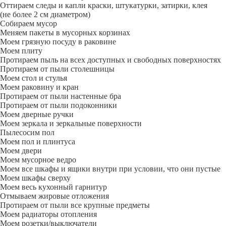
Оттираем следы и капли краски, штукатурки, затирки, клея
(не более 2 см диаметром)
Собираем мусор
Меняем пакеты в мусорных корзинах
Моем грязную посуду в раковине
Моем плиту
Протираем пыль на всех доступных и свободных поверхностях
Протираем от пыли столешницы
Моем стол и стулья
Моем раковину и кран
Протираем от пыли настенные бра
Протираем от пыли подоконники
Моем дверные ручки
Моем зеркала и зеркальные поверхности
Пылесосим пол
Моем пол и плинтуса
Моем двери
Моем мусорное ведро
Моем все шкафы и ящики внутри при условии, что они пустые
Моем шкафы сверху
Моем весь кухонный гарнитур
Отмываем жировые отложения
Протираем от пыли все крупные предметы
Моем радиаторы отопления
Моем розетки/выключатели