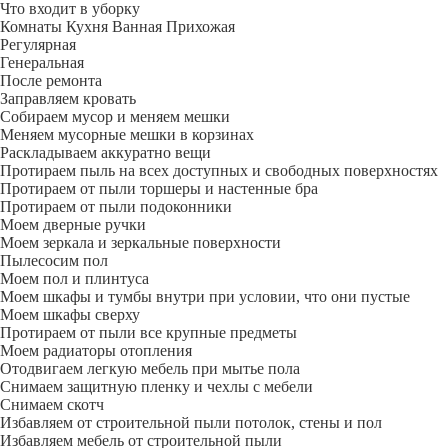
Что входит в уборку
Регу­лярная
Гене­ральная
После ремонта
Заправляем кровать
Собираем мусор и меняем мешки
Меняем мусорные мешки в корзинах
Раскладываем аккуратно вещи
Протираем пыль на всех доступных и свободных поверхностях
Протираем от пыли торшеры и настенные бра
Протираем от пыли подоконники
Моем дверные ручки
Моем зеркала и зеркальные поверхности
Пылесосим пол
Моем пол и плинтуса
Моем шкафы и тумбы внутри при условии, что они пустые
Моем шкафы сверху
Протираем от пыли все крупные предметы
Моем радиаторы отопления
Отодвигаем легкую мебель при мытье пола
Снимаем защитную пленку и чехлы с мебели
Снимаем скотч
Избавляем от строительной пыли потолок, стены и пол
Избавляем мебель от строительной пыли