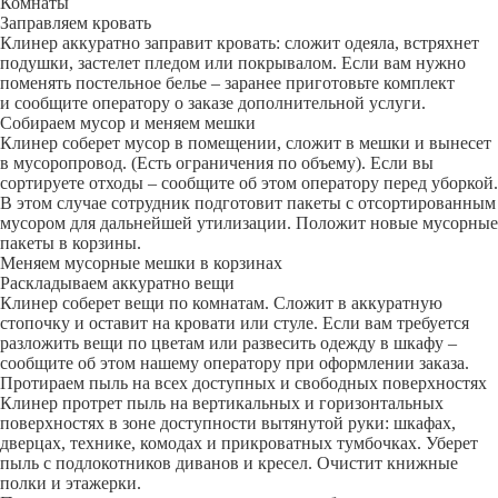
Комнаты
Заправляем кровать
Клинер аккуратно заправит кровать: сложит одеяла, встряхнет
подушки, застелет пледом или покрывалом. Если вам нужно
поменять постельное белье – заранее приготовьте комплект
и сообщите оператору о заказе дополнительной услуги.
Собираем мусор и меняем мешки
Клинер соберет мусор в помещении, сложит в мешки и вынесет
в мусоропровод. (Есть ограничения по объему). Если вы
сортируете отходы – сообщите об этом оператору перед уборкой.
В этом случае сотрудник подготовит пакеты с отсортированным
мусором для дальнейшей утилизации. Положит новые мусорные
пакеты в корзины.
Меняем мусорные мешки в корзинах
Раскладываем аккуратно вещи
Клинер соберет вещи по комнатам. Сложит в аккуратную
стопочку и оставит на кровати или стуле. Если вам требуется
разложить вещи по цветам или развесить одежду в шкафу –
сообщите об этом нашему оператору при оформлении заказа.
Протираем пыль на всех доступных и свободных поверхностях
Клинер протрет пыль на вертикальных и горизонтальных
поверхностях в зоне доступности вытянутой руки: шкафах,
дверцах, технике, комодах и прикроватных тумбочках. Уберет
пыль с подлокотников диванов и кресел. Очистит книжные
полки и этажерки.