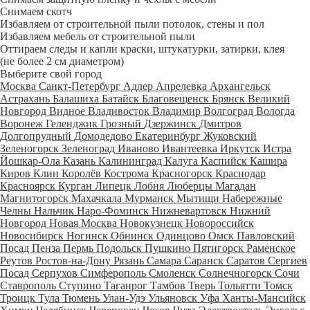
Снимаем скотч
Избавляем от строительной пыли потолок, стены и пол
Избавляем мебель от строительной пыли
Оттираем следы и капли краски, штукатурки, затирки, клея
(не более 2 см диаметром)
Выберите свой город
Москва
Санкт-Петербург
Адлер
Апрелевка
Архангельск
Астрахань
Балашиха
Батайск
Благовещенск
Брянск
Великий
Новгород
Видное
Владивосток
Владимир
Волгоград
Вологда
Воронеж
Геленджик
Грозный
Дзержинск
Дмитров
Долгопрудный
Домодедово
Екатеринбург
Жуковский
Зеленогорск
Зеленоград
Иваново
Ивантеевка
Иркутск
Истра
Йошкар-Ола
Казань
Калининград
Калуга
Каспийск
Кашира
Киров
Клин
Королёв
Кострома
Красногорск
Краснодар
Красноярск
Курган
Липецк
Лобня
Люберцы
Магадан
Магнитогорск
Махачкала
Мурманск
Мытищи
Набережные
Челны
Нальчик
Наро-Фоминск
Нижневартовск
Нижний
Новгород
Новая Москва
Новокузнецк
Новороссийск
Новосибирск
Ногинск
Обнинск
Одинцово
Омск
Павловский
Посад
Пенза
Пермь
Подольск
Пушкино
Пятигорск
Раменское
Реутов
Ростов-на-Дону
Рязань
Самара
Саранск
Саратов
Сергиев
Посад
Серпухов
Симферополь
Смоленск
Солнечногорск
Сочи
Ставрополь
Ступино
Таганрог
Тамбов
Тверь
Тольятти
Томск
Троицк
Тула
Тюмень
Улан-Удэ
Ульяновск
Уфа
Ханты-Мансийск