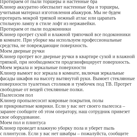
Протираем от пыли торшеры и настенные бра
Клинер аккуратно обеспылит настенные бра и торшеры,
учитывая материал изготовления абажуров. Мы не будем
протирать мокрой тряпкой нежный атлас или царапать
стильную лампу в стиле лофт из нержавейки.
Протираем от пыли подоконники
Клинер протрет сухой и влажной тряпочкой все подоконники
в комнате. При уборке мы используем профессиональные
средства, не повреждающие поверхность.
Моем дверные ручки
Клинер протрет все дверные ручки в квартире сухой и влажной
тряпкой, при необходимости продезинфицирует поверхность.
Моем зеркала и зеркальные поверхности
Клинер вымоет все зеркала в комнате, включая зеркальные
фасады шкафов на высоту вытянутой руки. Вымоет стеклянные
поверхности туалетных столиков и тумбочек под ТВ. Протрет
свободные от вещей стеклянные полки.
Пылесосим пол
Клинер пропылесосит ковровые покрытия, полы
и прикроватные коврики. Если у вас нет своего пылесоса –
заранее сообщите об этом оператору, наш сотрудник привезет
свое оборудование.
Моем пол и плинтуса
Клинер проведет влажную уборку пола и уберет пыль
с плинтусов. Если у вас нет швабры – пожалуйста, сообщите