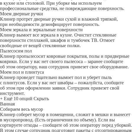
в кухне или столовой. При уборке мы используем
профессиональные средства, не повреждающие поверхность.
Моем дверные ручки
Клинер протрет дверные ручки сухой и влажной тряпкой,
при необходимости дезинфицирует поверхность.
Моем зеркала и зеркальные поверхности
Клинер вымоет все зеркала в кухне. Очистит стеклянные
поверхности стеллажей, шкафов и тумбочек ТВ. Отмоет
свободные от вещей стеклянные полки.
Пылесосим пол
Клинер пропылесосит ковровые покрытия, полы и придверные
коврики. Если у вас нет своего пылесоса – заранее сообщите
об этом оператору, наш сотрудник привезет свое оборудование.
Моем пол и плинтуса
Клинер проведет тщательно вымоет пол и уберет пыль
с плинтусов. Если у вас нет швабры – пожалуйста, сообщите
об этом при оформлении заявки. Сотрудник привезет свой
инструмент.
+ Ещё 10 опций
Скрыть
Ванная
Собираем весь мусор
Клинер соберет мусор в помещении, сложит в мешки и вынесет
в мусоропровод. (Есть ограничения по объему). Если вы
сортируете отходы – сообщите об этом оператору перед уборкой.
В этом случае сотрудник подготовит пакеты с отсортированным