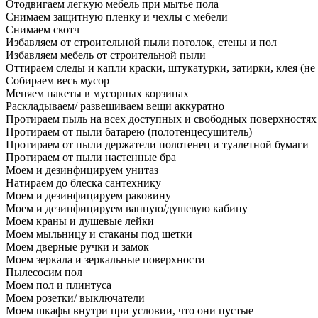
Отодвигаем легкую мебель при мытье пола
Снимаем защитную пленку и чехлы с мебели
Снимаем скотч
Избавляем от строительной пыли потолок, стены и пол
Избавляем мебель от строительной пыли
Оттираем следы и капли краски, штукатурки, затирки, клея (не
Собираем весь мусор
Меняем пакеты в мусорных корзинах
Раскладываем/ развешиваем вещи аккуратно
Протираем пыль на всех доступных и свободных поверхностях
Протираем от пыли батарею (полотенцесушитель)
Протираем от пыли держатели полотенец и туалетной бумаги
Протираем от пыли настенные бра
Моем и дезинфицируем унитаз
Натираем до блеска сантехнику
Моем и дезинфицируем раковину
Моем и дезинфицируем ванную/душевую кабину
Моем краны и душевые лейки
Моем мыльницу и стаканы под щетки
Моем дверные ручки и замок
Моем зеркала и зеркальные поверхности
Пылесосим пол
Моем пол и плинтуса
Моем розетки/ выключатели
Моем шкафы внутри при условии, что они пустые