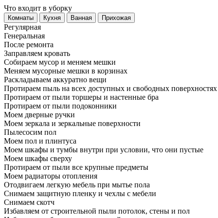
Что входит в уборку
Регу­лярная
Гене­ральная
После ремонта
Заправляем кровать
Собираем мусор и меняем мешки
Меняем мусорные мешки в корзинах
Раскладываем аккуратно вещи
Протираем пыль на всех доступных и свободных поверхностях
Протираем от пыли торшеры и настенные бра
Протираем от пыли подоконники
Моем дверные ручки
Моем зеркала и зеркальные поверхности
Пылесосим пол
Моем пол и плинтуса
Моем шкафы и тумбы внутри при условии, что они пустые
Моем шкафы сверху
Протираем от пыли все крупные предметы
Моем радиаторы отопления
Отодвигаем легкую мебель при мытье пола
Снимаем защитную пленку и чехлы с мебели
Снимаем скотч
Избавляем от строительной пыли потолок, стены и пол