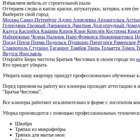
Избавляем мебель от строительной пыли
Оттираем следы и капли краски, штукатурки, затирки, клея (не
Выберите свой город
Москва
Санкт-Петербург
Адлер
Апрелевка
Архангельск
Астра
Геленджик
Грозный
Дзержинск
Дмитров
Долгопрудный
Домод
Калуга
Каспийск
Кашира
Киров
Клин
Королёв
Кострома
Крас
Набережные Челны
Нальчик
Наро-Фоминск
Нижневартовск
Н
Посад
Пенза
Пермь
Подольск
Пушкино
Пятигорск
Раменское
Р
Ставрополь
Ступино
Таганрог
Тамбов
Тверь
Тольятти
Томск
Т
Якутск
Ярославль
Откройте Бюро чистоты Братьев Чистовых в своем городе по
н
Кто приедет убирать
Убирать вашу квартиру приедут профессионально обученные клин
Перед приемом на работу все клинеры проходят аттестацию в н
"Братья Чистовы".
Все клинеры работают исключительно в форме с логотипом ко
Уборка производится с помощью профессиональных технически
Швабра
Тряпки из микрофибры
Тряпки для мытья окон