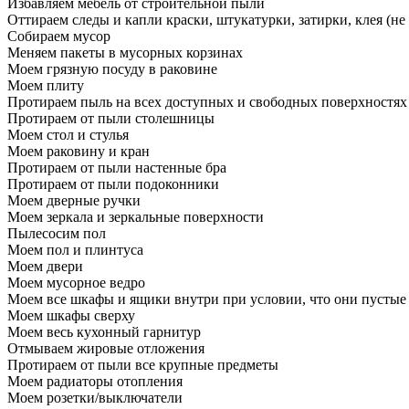
Избавляем мебель от строительной пыли
Оттираем следы и капли краски, штукатурки, затирки, клея (не
Собираем мусор
Меняем пакеты в мусорных корзинах
Моем грязную посуду в раковине
Моем плиту
Протираем пыль на всех доступных и свободных поверхностях
Протираем от пыли столешницы
Моем стол и стулья
Моем раковину и кран
Протираем от пыли настенные бра
Протираем от пыли подоконники
Моем дверные ручки
Моем зеркала и зеркальные поверхности
Пылесосим пол
Моем пол и плинтуса
Моем двери
Моем мусорное ведро
Моем все шкафы и ящики внутри при условии, что они пустые
Моем шкафы сверху
Моем весь кухонный гарнитур
Отмываем жировые отложения
Протираем от пыли все крупные предметы
Моем радиаторы отопления
Моем розетки/выключатели