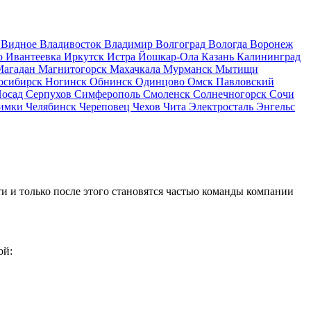
д
Видное
Владивосток
Владимир
Волгоград
Вологда
Воронеж
о
Ивантеевка
Иркутск
Истра
Йошкар-Ола
Казань
Калининград
Магадан
Магнитогорск
Махачкала
Мурманск
Мытищи
осибирск
Ногинск
Обнинск
Одинцово
Омск
Павловский
Посад
Серпухов
Симферополь
Смоленск
Солнечногорск
Сочи
имки
Челябинск
Череповец
Чехов
Чита
Электросталь
Энгельс
и и только после этого становятся частью команды компании
ой: