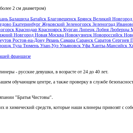
 более 2 см диаметром)
хань
Балашиха
Батайск
Благовещенск
Брянск
Великий Новгоро
едово
Екатеринбург
Жуковский
Зеленогорск
Зеленоград
Иванов
ногорск
Краснодар
Красноярск
Курган
Липецк
Лобня
Люберцы
ижний Новгород
Новая Москва
Новокузнецк
Новороссийск
Нов
еутов
Ростов-на-Дону
Рязань
Самара
Саранск
Саратов
Сергиев 
роицк
Тула
Тюмень
Улан-Удэ
Ульяновск
Уфа
Ханты-Мансийск
Х
ашей франшизе
еры - русские девушки, в возрасте от 24 до 40 лет.
ашем обучающем центре, а также проверку в службе безопасност
мпании "Братья Чистовы".
х и химический средств, которые наши клинеры привозят с соб