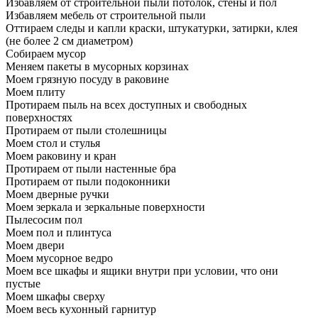
Избавляем от строительной пыли потолок, стены и пол
Избавляем мебель от строительной пыли
Оттираем следы и капли краски, штукатурки, затирки, клея
(не более 2 см диаметром)
Собираем мусор
Меняем пакеты в мусорных корзинах
Моем грязную посуду в раковине
Моем плиту
Протираем пыль на всех доступных и свободных
поверхностях
Протираем от пыли столешницы
Моем стол и стулья
Моем раковину и кран
Протираем от пыли настенные бра
Протираем от пыли подоконники
Моем дверные ручки
Моем зеркала и зеркальные поверхности
Пылесосим пол
Моем пол и плинтуса
Моем двери
Моем мусорное ведро
Моем все шкафы и ящики внутри при условии, что они
пустые
Моем шкафы сверху
Моем весь кухонный гарнитур