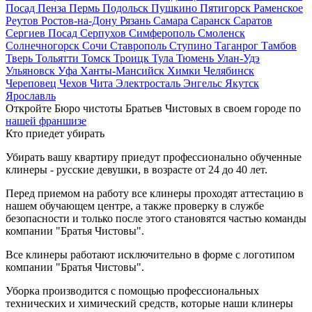
Посад
Пенза
Пермь
Подольск
Пушкино
Пятигорск
Раменское
Реутов
Ростов-на-Дону
Рязань
Самара
Саранск
Саратов
Сергиев Посад
Серпухов
Симферополь
Смоленск
Солнечногорск
Сочи
Ставрополь
Ступино
Таганрог
Тамбов
Тверь
Тольятти
Томск
Троицк
Тула
Тюмень
Улан-Удэ
Ульяновск
Уфа
Ханты-Мансийск
Химки
Челябинск
Череповец
Чехов
Чита
Электросталь
Энгельс
Якутск
Ярославль
Откройте Бюро чистоты Братьев Чистовых в своем городе по
нашей франшизе
Кто приедет убирать
Убирать вашу квартиру приедут профессионально обученные
клинеры - русские девушки, в возрасте от 24 до 40 лет.
Перед приемом на работу все клинеры проходят аттестацию в
нашем обучающем центре, а также проверку в службе
безопасности и только после этого становятся частью команды
компании "Братья Чистовы".
Все клинеры работают исключительно в форме с логотипом
компании "Братья Чистовы".
Уборка производится с помощью профессиональных
технических и химический средств, которые наши клинеры