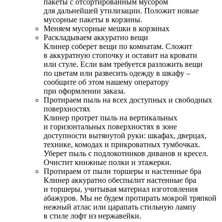
пакеты с отсортированным мусором
для дальнейшей утилизации. Положит новые
мусорные пакеты в корзины.
Меняем мусорные мешки в корзинах
Раскладываем аккуратно вещи
Клинер соберет вещи по комнатам. Сложит
в аккуратную стопочку и оставит на кровати
или стуле. Если вам требуется разложить вещи
по цветам или развесить одежду в шкафу –
сообщите об этом нашему оператору
при оформлении заказа.
Протираем пыль на всех доступных и свободных
поверхностях
Клинер протрет пыль на вертикальных
и горизонтальных поверхностях в зоне
доступности вытянутой руки: шкафах, дверцах,
технике, комодах и прикроватных тумбочках.
Уберет пыль с подлокотников диванов и кресел.
Очистит книжные полки и этажерки.
Протираем от пыли торшеры и настенные бра
Клинер аккуратно обеспылит настенные бра
и торшеры, учитывая материал изготовления
абажуров. Мы не будем протирать мокрой тряпкой
нежный атлас или царапать стильную лампу
в стиле лофт из нержавейки.