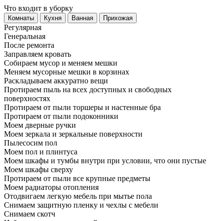
Что входит в уборку
Регу­лярная
Гене­ральная
После ремонта
Заправляем кровать
Собираем мусор и меняем мешки
Меняем мусорные мешки в корзинах
Раскладываем аккуратно вещи
Протираем пыль на всех доступных и свободных
поверхностях
Протираем от пыли торшеры и настенные бра
Протираем от пыли подоконники
Моем дверные ручки
Моем зеркала и зеркальные поверхности
Пылесосим пол
Моем пол и плинтуса
Моем шкафы и тумбы внутри при условии, что они пустые
Моем шкафы сверху
Протираем от пыли все крупные предметы
Моем радиаторы отопления
Отодвигаем легкую мебель при мытье пола
Снимаем защитную пленку и чехлы с мебели
Снимаем скотч