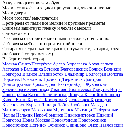
Аккуратно расставляем обувь
Моем все шкафы и ящики при условии, что они пустые
Моем двери
Моем розетки/ выключатели
Протираем от пыли все мелкие и крупные предметы
Снимаем защитную пленку и чехлы с мебели
Снимаем скотч
Избавляем от строительной пыли потолок, стены и пол
Избавляем мебель от строительной пыли
Оттираем следы и капли краски, штукатурки, затирки, клея
(не более 2 см диаметром)
Выберите свой город
Москва
Санкт-Петербург
Адлер
Апрелевка
Архангельск
Астрахань
Балашиха
Батайск
Благовещенск
Брянск
Великий
Новгород
Видное
Владивосток
Владимир
Волгоград
Вологда
Воронеж
Геленджик
Грозный
Дзержинск
Дмитров
Долгопрудный
Домодедово
Екатеринбург
Жуковский
Зеленогорск
Зеленоград
Иваново
Ивантеевка
Иркутск
Истра
Йошкар-Ола
Казань
Калининград
Калуга
Каспийск
Кашира
Киров
Клин
Королёв
Кострома
Красногорск
Краснодар
Красноярск
Курган
Липецк
Лобня
Люберцы
Магадан
Магнитогорск
Махачкала
Мурманск
Мытищи
Набережные
Челны
Нальчик
Наро-Фоминск
Нижневартовск
Нижний
Новгород
Новая Москва
Новокузнецк
Новороссийск
Новосибирск
Ногинск
Обнинск
Одинцово
Омск
Павловский