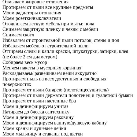
Отмываем жировые отложения
Протираем от пыли все крупные предметы
Моем радиаторы отопления
Моем розетки/выключатели
Отодвигаем легкую мебель при мытье пола
Снимаем защитную пленку и чехлы с мебели
Снимаем скотч
Избавляем от строительной пыли потолок, стены и пол
Избавляем мебель от строительной пыли
Оттираем следы и капли краски, штукатурки, затирки, клея
(не более 2 см диаметром)
Собираем весь мусор
Меняем пакеты в мусорных корзинах
Раскладываем/ развешиваем вещи аккуратно
Протираем пыль на всех доступных и свободных
поверхностях
Протираем от пыли батарею (полотенцесушитель)
Протираем от пыли держатели полотенец и туалетной бумаги
Протираем от пыли настенные бра
Моем и дезинфицируем унитаз
Натираем до блеска сантехнику
Моем и дезинфицируем раковину
Моем и дезинфицируем ванную/душевую кабину
Моем краны и душевые лейки
Моем мыльницу и стаканы под щетки