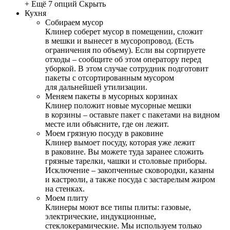
+ Ещё 7 опций
Скрыть
Кухня
Собираем мусор
Клинер соберет мусор в помещении, сложит
в мешки и вынесет в мусоропровод. (Есть
ограничения по объему). Если вы сортируете
отходы – сообщите об этом оператору перед
уборкой. В этом случае сотрудник подготовит
пакеты с отсортированным мусором
для дальнейшей утилизации.
Меняем пакеты в мусорных корзинах
Клинер положит новые мусорные мешки
в корзины – оставьте пакет с пакетами на видном
месте или объясните, где он лежит.
Моем грязную посуду в раковине
Клинер вымоет посуду, которая уже лежит
в раковине. Вы можете туда заранее сложить
грязные тарелки, чашки и столовые приборы.
Исключение – закопченные сковородки, казаны
и кастрюли, а также посуда с застарелым жиром
на стенках.
Моем плиту
Клинеры моют все типы плиты: газовые,
электрические, индукционные,
стеклокерамические. Мы используем только