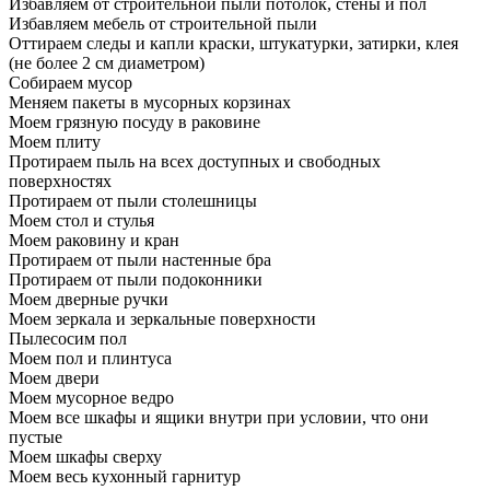
Избавляем от строительной пыли потолок, стены и пол
Избавляем мебель от строительной пыли
Оттираем следы и капли краски, штукатурки, затирки, клея
(не более 2 см диаметром)
Собираем мусор
Меняем пакеты в мусорных корзинах
Моем грязную посуду в раковине
Моем плиту
Протираем пыль на всех доступных и свободных
поверхностях
Протираем от пыли столешницы
Моем стол и стулья
Моем раковину и кран
Протираем от пыли настенные бра
Протираем от пыли подоконники
Моем дверные ручки
Моем зеркала и зеркальные поверхности
Пылесосим пол
Моем пол и плинтуса
Моем двери
Моем мусорное ведро
Моем все шкафы и ящики внутри при условии, что они
пустые
Моем шкафы сверху
Моем весь кухонный гарнитур