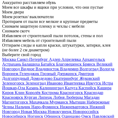
Аккуратно расставляем обувь
Моем все шкафы и ящики при условии, что они пустые
Моем двери
Моем розетки/ выключатели
Протираем от пыли все мелкие и крупные предметы
Снимаем защитную пленку и чехлы с мебели
Снимаем скотч
Избавляем от строительной пыли потолок, стены и пол
Избавляем мебель от строительной пыли
Оттираем следы и капли краски, штукатурки, затирки, клея
(не более 2 см диаметром)
Выберите свой город
Москва
Санкт-Петербург
Адлер
Апрелевка
Архангельск
Астрахань
Балашиха
Батайск
Благовещенск
Брянск
Великий
Новгород
Видное
Владивосток
Владимир
Волгоград
Вологда
Воронеж
Геленджик
Грозный
Дзержинск
Дмитров
Долгопрудный
Домодедово
Екатеринбург
Жуковский
Зеленогорск
Зеленоград
Иваново
Ивантеевка
Иркутск
Истра
Йошкар-Ола
Казань
Калининград
Калуга
Каспийск
Кашира
Киров
Клин
Королёв
Кострома
Красногорск
Краснодар
Красноярск
Курган
Липецк
Лобня
Люберцы
Магадан
Магнитогорск
Махачкала
Мурманск
Мытищи
Набережные
Челны
Нальчик
Наро-Фоминск
Нижневартовск
Нижний
Новгород
Новая Москва
Новокузнецк
Новороссийск
Новосибирск
Ногинск
Обнинск
Одинцово
Омск
Павловский