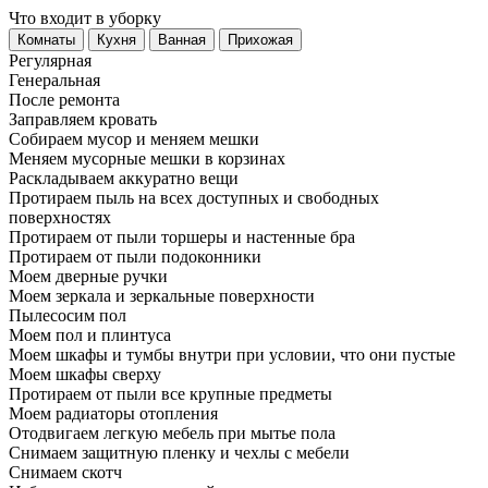
Что входит в уборку
Регу­лярная
Гене­ральная
После ремонта
Заправляем кровать
Собираем мусор и меняем мешки
Меняем мусорные мешки в корзинах
Раскладываем аккуратно вещи
Протираем пыль на всех доступных и свободных
поверхностях
Протираем от пыли торшеры и настенные бра
Протираем от пыли подоконники
Моем дверные ручки
Моем зеркала и зеркальные поверхности
Пылесосим пол
Моем пол и плинтуса
Моем шкафы и тумбы внутри при условии, что они пустые
Моем шкафы сверху
Протираем от пыли все крупные предметы
Моем радиаторы отопления
Отодвигаем легкую мебель при мытье пола
Снимаем защитную пленку и чехлы с мебели
Снимаем скотч