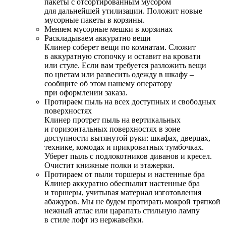
пакеты с отсортированным мусором
для дальнейшей утилизации. Положит новые
мусорные пакеты в корзины.
Меняем мусорные мешки в корзинах
Раскладываем аккуратно вещи
Клинер соберет вещи по комнатам. Сложит
в аккуратную стопочку и оставит на кровати
или стуле. Если вам требуется разложить вещи
по цветам или развесить одежду в шкафу –
сообщите об этом нашему оператору
при оформлении заказа.
Протираем пыль на всех доступных и свободных
поверхностях
Клинер протрет пыль на вертикальных
и горизонтальных поверхностях в зоне
доступности вытянутой руки: шкафах, дверцах,
технике, комодах и прикроватных тумбочках.
Уберет пыль с подлокотников диванов и кресел.
Очистит книжные полки и этажерки.
Протираем от пыли торшеры и настенные бра
Клинер аккуратно обеспылит настенные бра
и торшеры, учитывая материал изготовления
абажуров. Мы не будем протирать мокрой тряпкой
нежный атлас или царапать стильную лампу
в стиле лофт из нержавейки.