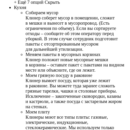
+ Ещё 7 опций
Скрыть
Кухня
Собираем мусор
Клинер соберет мусор в помещении, сложит
в мешки и вынесет в мусоропровод. (Есть
ограничения по объему). Если вы сортируете
отходы – сообщите об этом оператору перед
уборкой. В этом случае сотрудник подготовит
пакеты с отсортированным мусором
для дальнейшей утилизации.
Меняем пакеты в мусорных корзинах
Клинер положит новые мусорные мешки
в корзины – оставьте пакет с пакетами на видном
месте или объясните, где он лежит.
Моем грязную посуду в раковине
Клинер вымоет посуду, которая уже лежит
в раковине. Вы можете туда заранее сложить
грязные тарелки, чашки и столовые приборы.
Исключение – закопченные сковородки, казаны
и кастрюли, а также посуда с застарелым жиром
на стенках.
Моем плиту
Клинеры моют все типы плиты: газовые,
электрические, индукционные,
стеклокерамические. Мы используем только