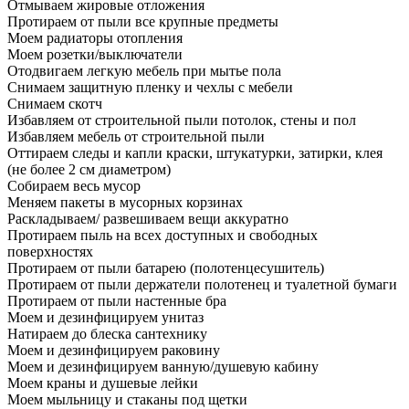
Отмываем жировые отложения
Протираем от пыли все крупные предметы
Моем радиаторы отопления
Моем розетки/выключатели
Отодвигаем легкую мебель при мытье пола
Снимаем защитную пленку и чехлы с мебели
Снимаем скотч
Избавляем от строительной пыли потолок, стены и пол
Избавляем мебель от строительной пыли
Оттираем следы и капли краски, штукатурки, затирки, клея
(не более 2 см диаметром)
Собираем весь мусор
Меняем пакеты в мусорных корзинах
Раскладываем/ развешиваем вещи аккуратно
Протираем пыль на всех доступных и свободных
поверхностях
Протираем от пыли батарею (полотенцесушитель)
Протираем от пыли держатели полотенец и туалетной бумаги
Протираем от пыли настенные бра
Моем и дезинфицируем унитаз
Натираем до блеска сантехнику
Моем и дезинфицируем раковину
Моем и дезинфицируем ванную/душевую кабину
Моем краны и душевые лейки
Моем мыльницу и стаканы под щетки