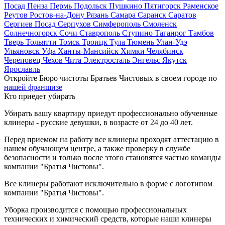
Посад
Пенза
Пермь
Подольск
Пушкино
Пятигорск
Раменское
Реутов
Ростов-на-Дону
Рязань
Самара
Саранск
Саратов
Сергиев Посад
Серпухов
Симферополь
Смоленск
Солнечногорск
Сочи
Ставрополь
Ступино
Таганрог
Тамбов
Тверь
Тольятти
Томск
Троицк
Тула
Тюмень
Улан-Удэ
Ульяновск
Уфа
Ханты-Мансийск
Химки
Челябинск
Череповец
Чехов
Чита
Электросталь
Энгельс
Якутск
Ярославль
Откройте Бюро чистоты Братьев Чистовых в своем городе по
нашей франшизе
Кто приедет убирать
Убирать вашу квартиру приедут профессионально обученные
клинеры - русские девушки, в возрасте от 24 до 40 лет.
Перед приемом на работу все клинеры проходят аттестацию в
нашем обучающем центре, а также проверку в службе
безопасности и только после этого становятся частью команды
компании "Братья Чистовы".
Все клинеры работают исключительно в форме с логотипом
компании "Братья Чистовы".
Уборка производится с помощью профессиональных
технических и химический средств, которые наши клинеры