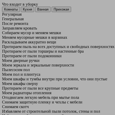
Что входит в уборку
Регу­лярная
Гене­ральная
После ремонта
Заправляем кровать
Собираем мусор и меняем мешки
Меняем мусорные мешки в корзинах
Раскладываем аккуратно вещи
Протираем пыль на всех доступных и свободных поверхностях
Протираем от пыли торшеры и настенные бра
Протираем от пыли подоконники
Моем дверные ручки
Моем зеркала и зеркальные поверхности
Пылесосим пол
Моем пол и плинтуса
Моем шкафы и тумбы внутри при условии, что они пустые
Моем шкафы сверху
Протираем от пыли все крупные предметы
Моем радиаторы отопления
Отодвигаем легкую мебель при мытье пола
Снимаем защитную пленку и чехлы с мебели
Снимаем скотч
Избавляем от строительной пыли потолок, стены и пол