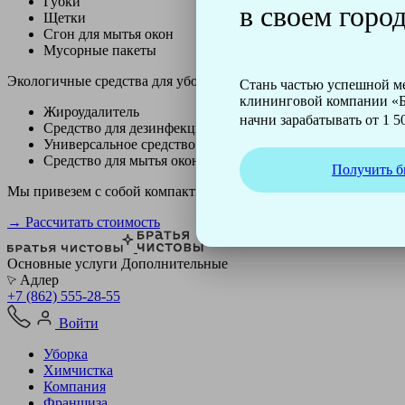
Губки
в своем город
Щетки
Сгон для мытья окон
Мусорные пакеты
Экологичные средства для уборки немецкой марки Kiehl:
Стань частью успешной 
клининговой компании «Б
Жироудалитель
начни зарабатывать от 1 50
Средство для дезинфекции
Универсальное средство
Средство для мытья окон
Получить б
Мы привезем с собой компактный профессиональный пылесос ф
→ Рассчитать стоимость
Основные услуги
Дополнительные
Адлер
+7 (862) 555-28-55
Войти
Уборка
Химчистка
Компания
Франшиза