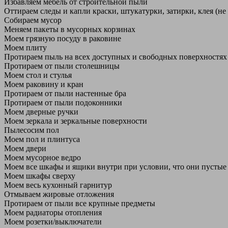
Избавляем мебель от строительной пыли
Оттираем следы и капли краски, штукатурки, затирки, клея (не
Собираем мусор
Меняем пакеты в мусорных корзинах
Моем грязную посуду в раковине
Моем плиту
Протираем пыль на всех доступных и свободных поверхностях
Протираем от пыли столешницы
Моем стол и стулья
Моем раковину и кран
Протираем от пыли настенные бра
Протираем от пыли подоконники
Моем дверные ручки
Моем зеркала и зеркальные поверхности
Пылесосим пол
Моем пол и плинтуса
Моем двери
Моем мусорное ведро
Моем все шкафы и ящики внутри при условии, что они пустые
Моем шкафы сверху
Моем весь кухонный гарнитур
Отмываем жировые отложения
Протираем от пыли все крупные предметы
Моем радиаторы отопления
Моем розетки/выключатели