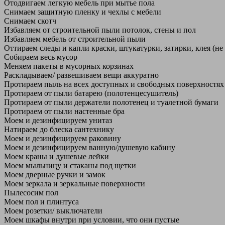
Отодвигаем легкую мебель при мытье пола
Снимаем защитную пленку и чехлы с мебели
Снимаем скотч
Избавляем от строительной пыли потолок, стены и пол
Избавляем мебель от строительной пыли
Оттираем следы и капли краски, штукатурки, затирки, клея (не
Собираем весь мусор
Меняем пакеты в мусорных корзинах
Раскладываем/ развешиваем вещи аккуратно
Протираем пыль на всех доступных и свободных поверхностях
Протираем от пыли батарею (полотенцесушитель)
Протираем от пыли держатели полотенец и туалетной бумаги
Протираем от пыли настенные бра
Моем и дезинфицируем унитаз
Натираем до блеска сантехнику
Моем и дезинфицируем раковину
Моем и дезинфицируем ванную/душевую кабину
Моем краны и душевые лейки
Моем мыльницу и стаканы под щетки
Моем дверные ручки и замок
Моем зеркала и зеркальные поверхности
Пылесосим пол
Моем пол и плинтуса
Моем розетки/ выключатели
Моем шкафы внутри при условии, что они пустые