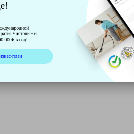
е!
международной
ратья Чистовы» и
0 000₽ в год!
изнес-план
ирмы Soteco, а также утюг, ведро, парогенератор, аппарат д