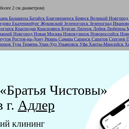
 более 2 см диаметром)
хань
Балашиха
Батайск
Благовещенск
Брянск
Великий Новгоро
едово
Екатеринбург
Жуковский
Зеленогорск
Зеленоград
Иванов
ногорск
Краснодар
Красноярск
Курган
Липецк
Лобня
Люберцы
ижний Новгород
Новая Москва
Новокузнецк
Новороссийск
Нов
еутов
Ростов-на-Дону
Рязань
Самара
Саранск
Саратов
Сергиев 
роицк
Тула
Тюмень
Улан-Удэ
Ульяновск
Уфа
Ханты-Мансийск
Х
ашей франшизе
еры - русские девушки, в возрасте от 24 до 40 лет.
ашем обучающем центре, а также проверку в службе безопасност
 «Братья Чистовы»
мпании "Братья Чистовы".
в г.
Адлер
х и химический средств, которые наши клинеры привозят с соб
ий клининг