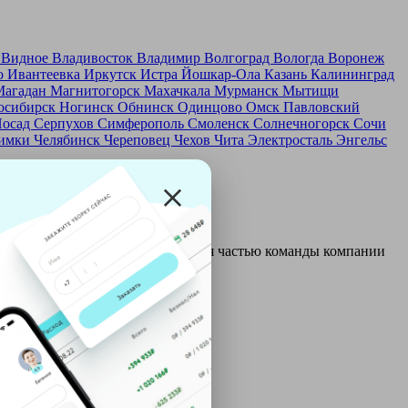
д
Видное
Владивосток
Владимир
Волгоград
Вологда
Воронеж
о
Ивантеевка
Иркутск
Истра
Йошкар-Ола
Казань
Калининград
Магадан
Магнитогорск
Махачкала
Мурманск
Мытищи
осибирск
Ногинск
Обнинск
Одинцово
Омск
Павловский
Посад
Серпухов
Симферополь
Смоленск
Солнечногорск
Сочи
имки
Челябинск
Череповец
Чехов
Чита
Электросталь
Энгельс
и и только после этого становятся частью команды компании
ой: