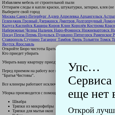
Избавляем мебель от строительной пыли
Оттираем следы и капли краски, штукатурки, затирки, клея (не
Выберите свой город
Москва
Санкт-Петербург
Адлер
Апрелевка
Архангельск
Астра
Геленджик
Грозный
Дзержинск
Дмитров
Долгопрудный
Домод
Калуга
Каспийск
Кашира
Киров
Клин
Королёв
Кострома
Крас
Набережные Челны
Нальчик
Наро-Фоминск
Нижневартовск
Н
Посад
Пенза
Пермь
Подольск
Пушкино
Пятигорск
Раменское
Р
Ставрополь
Ступино
Таганрог
Тамбов
Тверь
Тольятти
Томск
Т
Якутск
Ярославль
Откройте Бюро чистоты Братьев Чистовых в своем городе по
н
Кто приедет убирать
Убирать вашу квартиру приедут профессионально обученные клин
Упс…
Перед приемом на работу все клинеры проходят аттестацию в н
"Братья Чистовы".
Сервиса
Все клинеры работают исключительно в форме с логотипом ко
еще нет 
Уборка производится с помощью профессиональных технически
Швабра
Тряпки из микрофибры
Открой лучш
Тряпки для мытья окон