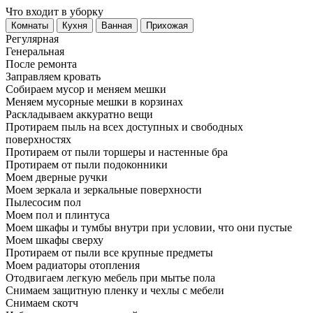
Что входит в уборку
Регу­лярная
Гене­ральная
После ремонта
Заправляем кровать
Собираем мусор и меняем мешки
Меняем мусорные мешки в корзинах
Раскладываем аккуратно вещи
Протираем пыль на всех доступных и свободных
поверхностях
Протираем от пыли торшеры и настенные бра
Протираем от пыли подоконники
Моем дверные ручки
Моем зеркала и зеркальные поверхности
Пылесосим пол
Моем пол и плинтуса
Моем шкафы и тумбы внутри при условии, что они пустые
Моем шкафы сверху
Протираем от пыли все крупные предметы
Моем радиаторы отопления
Отодвигаем легкую мебель при мытье пола
Снимаем защитную пленку и чехлы с мебели
Снимаем скотч