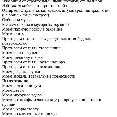
Избавляем от строительной пыли потолок, стены и пол
Избавляем мебель от строительной пыли
Оттираем следы и капли краски, штукатурки, затирки, клея
(не более 2 см диаметром)
Собираем мусор
Меняем пакеты в мусорных корзинах
Моем грязную посуду в раковине
Моем плиту
Протираем пыль на всех доступных и свободных
поверхностях
Протираем от пыли столешницы
Моем стол и стулья
Моем раковину и кран
Протираем от пыли настенные бра
Протираем от пыли подоконники
Моем дверные ручки
Моем зеркала и зеркальные поверхности
Пылесосим пол
Моем пол и плинтуса
Моем двери
Моем мусорное ведро
Моем все шкафы и ящики внутри при условии, что они
пустые
Моем шкафы сверху
Моем весь кухонный гарнитур