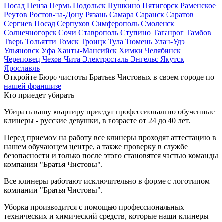
Посад
Пенза
Пермь
Подольск
Пушкино
Пятигорск
Раменское
Реутов
Ростов-на-Дону
Рязань
Самара
Саранск
Саратов
Сергиев Посад
Серпухов
Симферополь
Смоленск
Солнечногорск
Сочи
Ставрополь
Ступино
Таганрог
Тамбов
Тверь
Тольятти
Томск
Троицк
Тула
Тюмень
Улан-Удэ
Ульяновск
Уфа
Ханты-Мансийск
Химки
Челябинск
Череповец
Чехов
Чита
Электросталь
Энгельс
Якутск
Ярославль
Откройте Бюро чистоты Братьев Чистовых в своем городе по
нашей франшизе
Кто приедет убирать
Убирать вашу квартиру приедут профессионально обученные
клинеры - русские девушки, в возрасте от 24 до 40 лет.
Перед приемом на работу все клинеры проходят аттестацию в
нашем обучающем центре, а также проверку в службе
безопасности и только после этого становятся частью команды
компании "Братья Чистовы".
Все клинеры работают исключительно в форме с логотипом
компании "Братья Чистовы".
Уборка производится с помощью профессиональных
технических и химический средств, которые наши клинеры