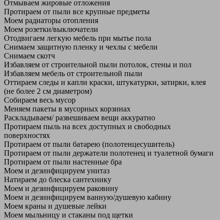
Отмываем жировые отложения
Протираем от пыли все крупные предметы
Моем радиаторы отопления
Моем розетки/выключатели
Отодвигаем легкую мебель при мытье пола
Снимаем защитную пленку и чехлы с мебели
Снимаем скотч
Избавляем от строительной пыли потолок, стены и пол
Избавляем мебель от строительной пыли
Оттираем следы и капли краски, штукатурки, затирки, клея
(не более 2 см диаметром)
Собираем весь мусор
Меняем пакеты в мусорных корзинах
Раскладываем/ развешиваем вещи аккуратно
Протираем пыль на всех доступных и свободных
поверхностях
Протираем от пыли батарею (полотенцесушитель)
Протираем от пыли держатели полотенец и туалетной бумаги
Протираем от пыли настенные бра
Моем и дезинфицируем унитаз
Натираем до блеска сантехнику
Моем и дезинфицируем раковину
Моем и дезинфицируем ванную/душевую кабину
Моем краны и душевые лейки
Моем мыльницу и стаканы под щетки