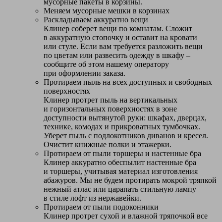
мусорные пакеты в корзины.
Меняем мусорные мешки в корзинах
Раскладываем аккуратно вещи
Клинер соберет вещи по комнатам. Сложит
в аккуратную стопочку и оставит на кровати
или стуле. Если вам требуется разложить вещи
по цветам или развесить одежду в шкафу –
сообщите об этом нашему оператору
при оформлении заказа.
Протираем пыль на всех доступных и свободных
поверхностях
Клинер протрет пыль на вертикальных
и горизонтальных поверхностях в зоне
доступности вытянутой руки: шкафах, дверцах,
технике, комодах и прикроватных тумбочках.
Уберет пыль с подлокотников диванов и кресел.
Очистит книжные полки и этажерки.
Протираем от пыли торшеры и настенные бра
Клинер аккуратно обеспылит настенные бра
и торшеры, учитывая материал изготовления
абажуров. Мы не будем протирать мокрой тряпкой
нежный атлас или царапать стильную лампу
в стиле лофт из нержавейки.
Протираем от пыли подоконники
Клинер протрет сухой и влажной тряпочкой все