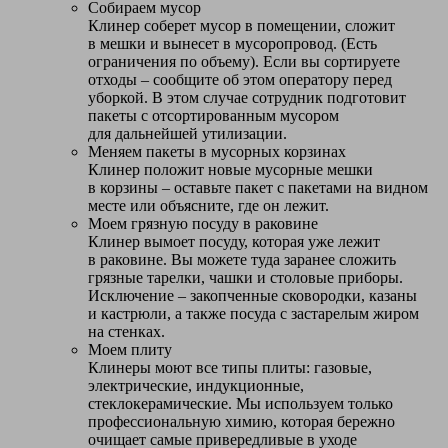
Собираем мусор
Клинер соберет мусор в помещении, сложит
в мешки и вынесет в мусоропровод. (Есть
ограничения по объему). Если вы сортируете
отходы – сообщите об этом оператору перед
уборкой. В этом случае сотрудник подготовит
пакеты с отсортированным мусором
для дальнейшей утилизации.
Меняем пакеты в мусорных корзинах
Клинер положит новые мусорные мешки
в корзины – оставьте пакет с пакетами на видном
месте или объясните, где он лежит.
Моем грязную посуду в раковине
Клинер вымоет посуду, которая уже лежит
в раковине. Вы можете туда заранее сложить
грязные тарелки, чашки и столовые приборы.
Исключение – закопченные сковородки, казаны
и кастрюли, а также посуда с застарелым жиром
на стенках.
Моем плиту
Клинеры моют все типы плиты: газовые,
электрические, индукционные,
стеклокерамические. Мы используем только
профессиональную химию, которая бережно
очищает самые привередливые в уходе