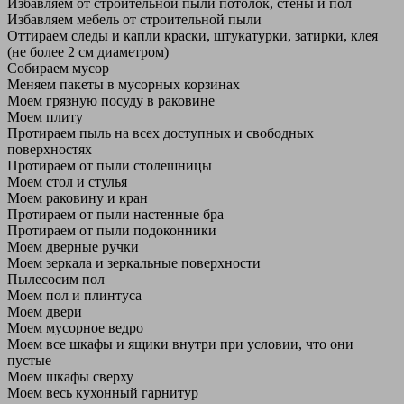
Избавляем от строительной пыли потолок, стены и пол
Избавляем мебель от строительной пыли
Оттираем следы и капли краски, штукатурки, затирки, клея
(не более 2 см диаметром)
Собираем мусор
Меняем пакеты в мусорных корзинах
Моем грязную посуду в раковине
Моем плиту
Протираем пыль на всех доступных и свободных
поверхностях
Протираем от пыли столешницы
Моем стол и стулья
Моем раковину и кран
Протираем от пыли настенные бра
Протираем от пыли подоконники
Моем дверные ручки
Моем зеркала и зеркальные поверхности
Пылесосим пол
Моем пол и плинтуса
Моем двери
Моем мусорное ведро
Моем все шкафы и ящики внутри при условии, что они
пустые
Моем шкафы сверху
Моем весь кухонный гарнитур