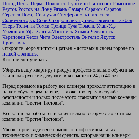
Посад
Пенза
Пермь
Подольск
Пушкино
Пятигорск
Раменское
Реутов
Ростов-на-Дону
Рязань
Самара
Саранск
Саратов
Сергиев Посад
Серпухов
Симферополь
Смоленск
Солнечногорск
Сочи
Ставрополь
Ступино
Таганрог
Тамбов
Тверь
Тольятти
Томск
Троицк
Тула
Тюмень
Улан-Удэ
Ульяновск
Уфа
Ханты-Мансийск
Химки
Челябинск
Череповец
Чехов
Чита
Электросталь
Энгельс
Якутск
Ярославль
Откройте Бюро чистоты Братьев Чистовых в своем городе по
нашей франшизе
Кто приедет убирать
Убирать вашу квартиру приедут профессионально обученные
клинеры - русские девушки, в возрасте от 24 до 40 лет.
Перед приемом на работу все клинеры проходят аттестацию в
нашем обучающем центре, а также проверку в службе
безопасности и только после этого становятся частью команды
компании "Братья Чистовы".
Все клинеры работают исключительно в форме с логотипом
компании "Братья Чистовы".
Уборка производится с помощью профессиональных
технических и химический средств, которые наши клинеры