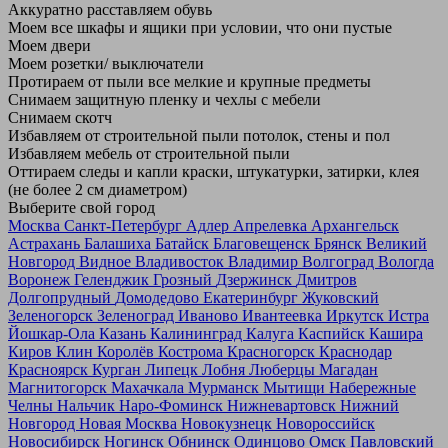
Аккуратно расставляем обувь
Моем все шкафы и ящики при условии, что они пустые
Моем двери
Моем розетки/ выключатели
Протираем от пыли все мелкие и крупные предметы
Снимаем защитную пленку и чехлы с мебели
Снимаем скотч
Избавляем от строительной пыли потолок, стены и пол
Избавляем мебель от строительной пыли
Оттираем следы и капли краски, штукатурки, затирки, клея
(не более 2 см диаметром)
Выберите свой город
Москва
Санкт-Петербург
Адлер
Апрелевка
Архангельск
Астрахань
Балашиха
Батайск
Благовещенск
Брянск
Великий
Новгород
Видное
Владивосток
Владимир
Волгоград
Вологда
Воронеж
Геленджик
Грозный
Дзержинск
Дмитров
Долгопрудный
Домодедово
Екатеринбург
Жуковский
Зеленогорск
Зеленоград
Иваново
Ивантеевка
Иркутск
Истра
Йошкар-Ола
Казань
Калининград
Калуга
Каспийск
Кашира
Киров
Клин
Королёв
Кострома
Красногорск
Краснодар
Красноярск
Курган
Липецк
Лобня
Люберцы
Магадан
Магнитогорск
Махачкала
Мурманск
Мытищи
Набережные
Челны
Нальчик
Наро-Фоминск
Нижневартовск
Нижний
Новгород
Новая Москва
Новокузнецк
Новороссийск
Новосибирск
Ногинск
Обнинск
Одинцово
Омск
Павловский