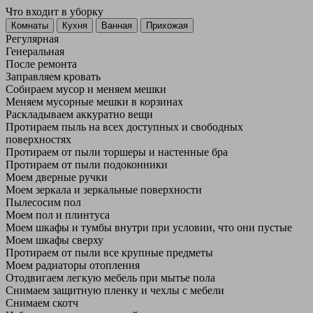
Что входит в уборку
Регу­лярная
Гене­ральная
После ремонта
Заправляем кровать
Собираем мусор и меняем мешки
Меняем мусорные мешки в корзинах
Раскладываем аккуратно вещи
Протираем пыль на всех доступных и свободных
поверхностях
Протираем от пыли торшеры и настенные бра
Протираем от пыли подоконники
Моем дверные ручки
Моем зеркала и зеркальные поверхности
Пылесосим пол
Моем пол и плинтуса
Моем шкафы и тумбы внутри при условии, что они пустые
Моем шкафы сверху
Протираем от пыли все крупные предметы
Моем радиаторы отопления
Отодвигаем легкую мебель при мытье пола
Снимаем защитную пленку и чехлы с мебели
Снимаем скотч