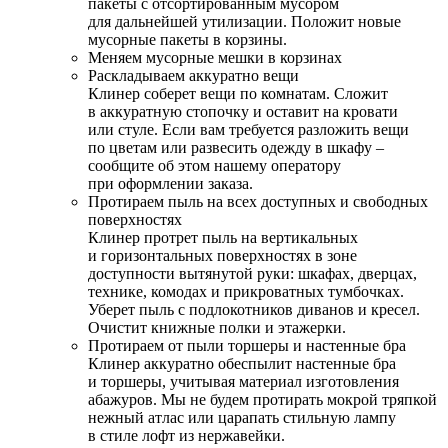
пакеты с отсортированным мусором
для дальнейшей утилизации. Положит новые
мусорные пакеты в корзины.
Меняем мусорные мешки в корзинах
Раскладываем аккуратно вещи
Клинер соберет вещи по комнатам. Сложит
в аккуратную стопочку и оставит на кровати
или стуле. Если вам требуется разложить вещи
по цветам или развесить одежду в шкафу –
сообщите об этом нашему оператору
при оформлении заказа.
Протираем пыль на всех доступных и свободных
поверхностях
Клинер протрет пыль на вертикальных
и горизонтальных поверхностях в зоне
доступности вытянутой руки: шкафах, дверцах,
технике, комодах и прикроватных тумбочках.
Уберет пыль с подлокотников диванов и кресел.
Очистит книжные полки и этажерки.
Протираем от пыли торшеры и настенные бра
Клинер аккуратно обеспылит настенные бра
и торшеры, учитывая материал изготовления
абажуров. Мы не будем протирать мокрой тряпкой
нежный атлас или царапать стильную лампу
в стиле лофт из нержавейки.