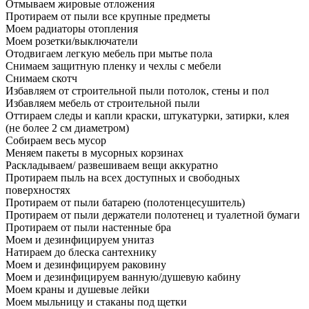
Отмываем жировые отложения
Протираем от пыли все крупные предметы
Моем радиаторы отопления
Моем розетки/выключатели
Отодвигаем легкую мебель при мытье пола
Снимаем защитную пленку и чехлы с мебели
Снимаем скотч
Избавляем от строительной пыли потолок, стены и пол
Избавляем мебель от строительной пыли
Оттираем следы и капли краски, штукатурки, затирки, клея
(не более 2 см диаметром)
Собираем весь мусор
Меняем пакеты в мусорных корзинах
Раскладываем/ развешиваем вещи аккуратно
Протираем пыль на всех доступных и свободных
поверхностях
Протираем от пыли батарею (полотенцесушитель)
Протираем от пыли держатели полотенец и туалетной бумаги
Протираем от пыли настенные бра
Моем и дезинфицируем унитаз
Натираем до блеска сантехнику
Моем и дезинфицируем раковину
Моем и дезинфицируем ванную/душевую кабину
Моем краны и душевые лейки
Моем мыльницу и стаканы под щетки