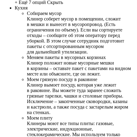
+ Ещё 7 опций
Скрыть
Кухня
Собираем мусор
Клинер соберет мусор в помещении, сложит
в мешки и вынесет в мусоропровод. (Есть
ограничения по объему). Если вы сортируете
отходы – сообщите об этом оператору перед
уборкой. В этом случае сотрудник подготовит
пакеты с отсортированным мусором
для дальнейшей утилизации.
Меняем пакеты в мусорных корзинах
Клинер положит новые мусорные мешки
в корзины – оставьте пакет с пакетами на видном
месте или объясните, где он лежит.
Моем грязную посуду в раковине
Клинер вымоет посуду, которая уже лежит
в раковине. Вы можете туда заранее сложить
грязные тарелки, чашки и столовые приборы.
Исключение – закопченные сковородки, казаны
и кастрюли, а также посуда с застарелым жиром
на стенках.
Моем плиту
Клинеры моют все типы плиты: газовые,
электрические, индукционные,
стеклокерамические. Мы используем только