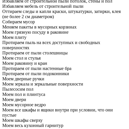
Избавляем от строительной пыли потолок, стены и пол
Избавляем мебель от строительной пыли
Оттираем следы и капли краски, штукатурки, затирки, клея
(не более 2 см диаметром)
Собираем мусор
Меняем пакеты в мусорных корзинах
Моем грязную посуду в раковине
Моем плиту
Протираем пыль на всех доступных и свободных
поверхностях
Протираем от пыли столешницы
Моем стол и стулья
Моем раковину и кран
Протираем от пыли настенные бра
Протираем от пыли подоконники
Моем дверные ручки
Моем зеркала и зеркальные поверхности
Пылесосим пол
Моем пол и плинтуса
Моем двери
Моем мусорное ведро
Моем все шкафы и ящики внутри при условии, что они
пустые
Моем шкафы сверху
Моем весь кухонный гарнитур