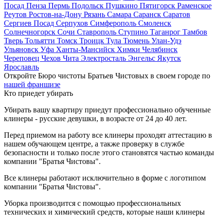
Посад
Пенза
Пермь
Подольск
Пушкино
Пятигорск
Раменское
Реутов
Ростов-на-Дону
Рязань
Самара
Саранск
Саратов
Сергиев Посад
Серпухов
Симферополь
Смоленск
Солнечногорск
Сочи
Ставрополь
Ступино
Таганрог
Тамбов
Тверь
Тольятти
Томск
Троицк
Тула
Тюмень
Улан-Удэ
Ульяновск
Уфа
Ханты-Мансийск
Химки
Челябинск
Череповец
Чехов
Чита
Электросталь
Энгельс
Якутск
Ярославль
Откройте Бюро чистоты Братьев Чистовых в своем городе по
нашей франшизе
Кто приедет убирать
Убирать вашу квартиру приедут профессионально обученные
клинеры - русские девушки, в возрасте от 24 до 40 лет.
Перед приемом на работу все клинеры проходят аттестацию в
нашем обучающем центре, а также проверку в службе
безопасности и только после этого становятся частью команды
компании "Братья Чистовы".
Все клинеры работают исключительно в форме с логотипом
компании "Братья Чистовы".
Уборка производится с помощью профессиональных
технических и химический средств, которые наши клинеры