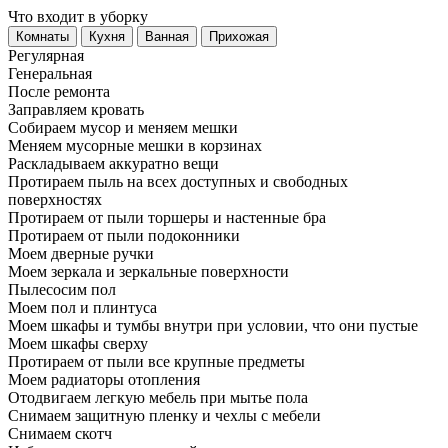
Что входит в уборку
Регу­лярная
Гене­ральная
После ремонта
Заправляем кровать
Собираем мусор и меняем мешки
Меняем мусорные мешки в корзинах
Раскладываем аккуратно вещи
Протираем пыль на всех доступных и свободных
поверхностях
Протираем от пыли торшеры и настенные бра
Протираем от пыли подоконники
Моем дверные ручки
Моем зеркала и зеркальные поверхности
Пылесосим пол
Моем пол и плинтуса
Моем шкафы и тумбы внутри при условии, что они пустые
Моем шкафы сверху
Протираем от пыли все крупные предметы
Моем радиаторы отопления
Отодвигаем легкую мебель при мытье пола
Снимаем защитную пленку и чехлы с мебели
Снимаем скотч