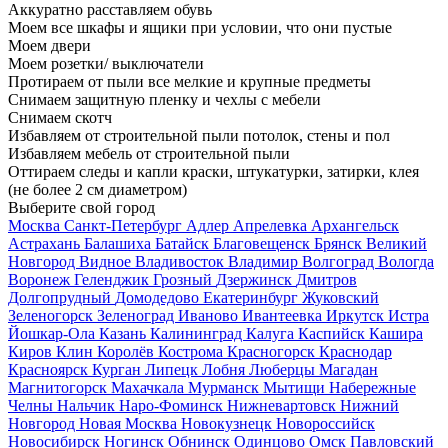
Аккуратно расставляем обувь
Моем все шкафы и ящики при условии, что они пустые
Моем двери
Моем розетки/ выключатели
Протираем от пыли все мелкие и крупные предметы
Снимаем защитную пленку и чехлы с мебели
Снимаем скотч
Избавляем от строительной пыли потолок, стены и пол
Избавляем мебель от строительной пыли
Оттираем следы и капли краски, штукатурки, затирки, клея
(не более 2 см диаметром)
Выберите свой город
Москва
Санкт-Петербург
Адлер
Апрелевка
Архангельск
Астрахань
Балашиха
Батайск
Благовещенск
Брянск
Великий
Новгород
Видное
Владивосток
Владимир
Волгоград
Вологда
Воронеж
Геленджик
Грозный
Дзержинск
Дмитров
Долгопрудный
Домодедово
Екатеринбург
Жуковский
Зеленогорск
Зеленоград
Иваново
Ивантеевка
Иркутск
Истра
Йошкар-Ола
Казань
Калининград
Калуга
Каспийск
Кашира
Киров
Клин
Королёв
Кострома
Красногорск
Краснодар
Красноярск
Курган
Липецк
Лобня
Люберцы
Магадан
Магнитогорск
Махачкала
Мурманск
Мытищи
Набережные
Челны
Нальчик
Наро-Фоминск
Нижневартовск
Нижний
Новгород
Новая Москва
Новокузнецк
Новороссийск
Новосибирск
Ногинск
Обнинск
Одинцово
Омск
Павловский