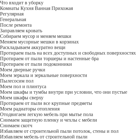
Что входит в уборку
Регу­лярная
Гене­ральная
После ремонта
Заправляем кровать
Собираем мусор и меняем мешки
Меняем мусорные мешки в корзинах
Раскладываем аккуратно вещи
Протираем пыль на всех доступных и свободных поверхностях
Протираем от пыли торшеры и настенные бра
Протираем от пыли подоконники
Моем дверные ручки
Моем зеркала и зеркальные поверхности
Пылесосим пол
Моем пол и плинтуса
Моем шкафы и тумбы внутри при условии, что они пустые
Моем шкафы сверху
Протираем от пыли все крупные предметы
Моем радиаторы отопления
Отодвигаем легкую мебель при мытье пола
Снимаем защитную пленку и чехлы с мебели
Снимаем скотч
Избавляем от строительной пыли потолок, стены и пол
Избавляем мебель от строительной пыли