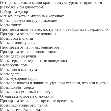
Оттираем следы и капли краски, штукатурки, затирки, клея
(не более 2 см диаметром)
Собираем мусор
Меняем пакеты в мусорных корзинах
Моем грязную посуду в раковине
Моем плиту
Протираем пыль на всех доступных и свободных поверхностях
Протираем от пыли столешницы
Моем стол и стулья
Моем раковину и кран
Протираем от пыли настенные бра
Протираем от пыли подоконники
Моем дверные ручки
Моем зеркала и зеркальные поверхности
Пылесосим пол
Моем пол и плинтуса
Моем двери
Моем мусорное ведро
Моем все шкафы и ящики внутри при условии, что они пустые
Моем шкафы сверху
Моем весь кухонный гарнитур
Отмываем жировые отложения
Протираем от пыли все крупные предметы
Моем радиаторы отопления
Моем розетки/выключатели