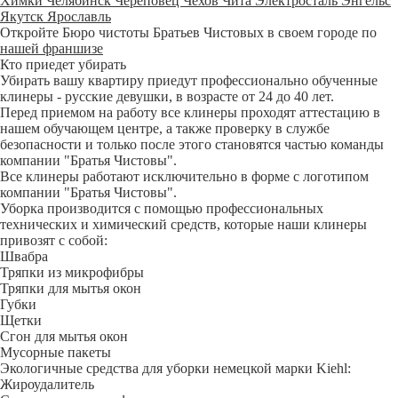
Химки
Челябинск
Череповец
Чехов
Чита
Электросталь
Энгельс
Якутск
Ярославль
Откройте Бюро чистоты Братьев Чистовых в своем городе по
нашей франшизе
Кто приедет убирать
Убирать вашу квартиру приедут профессионально обученные
клинеры - русские девушки, в возрасте от 24 до 40 лет.
Перед приемом на работу все клинеры проходят аттестацию в
нашем обучающем центре, а также проверку в службе
безопасности и только после этого становятся частью команды
компании "Братья Чистовы".
Все клинеры работают исключительно в форме с логотипом
компании "Братья Чистовы".
Уборка производится с помощью профессиональных
технических и химический средств, которые наши клинеры
привозят с собой:
Швабра
Тряпки из микрофибры
Тряпки для мытья окон
Губки
Щетки
Сгон для мытья окон
Мусорные пакеты
Экологичные средства для уборки немецкой марки Kiehl:
Жироудалитель