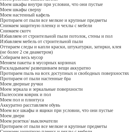
Моем шкафы внутри при условии, что они пустые
Моем шкафы сверху
Моем настенный кафель
Протираем от пыли все мелкие и крупные предметы
Снимаем защитную пленку и чехлы с мебели
Снимаем скотч
Избавляем от строительной пыли потолок, стены и пол
Избавляем мебель от строительной пыли
Оттираем следы и капли краски, штукатурки, затирки, клея
(не более 2 см диаметром)
Собираем весь мусор
Меняем пакеты в мусорных корзинах
Раскладываем/ развешиваем вещи аккуратно
Протираем пыль на всех доступных и свободных поверхностях
Протираем от пыли настенные бра
Моем дверные ручки
Моем зеркала и зеркальные поверхности
Пылесосим коврик и пол
Моем пол и плинтуса
Аккуратно расставляем обувь
Моем все шкафы и ящики при условии, что они пустые
Моем двери
Моем розетки/ выключатели
Протираем от пыли все мелкие и крупные предметы
Снимаем защитную пленку и чехлы с мебели