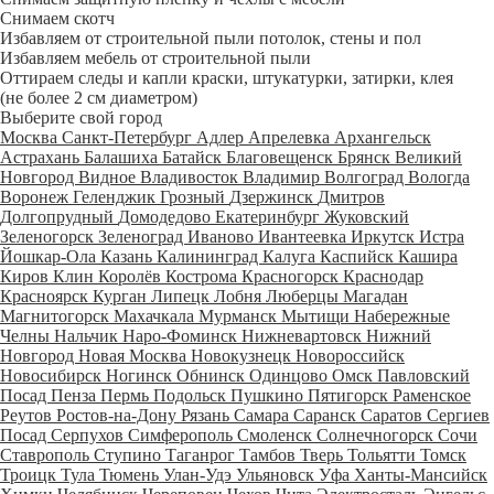
Снимаем скотч
Избавляем от строительной пыли потолок, стены и пол
Избавляем мебель от строительной пыли
Оттираем следы и капли краски, штукатурки, затирки, клея
(не более 2 см диаметром)
Выберите свой город
Москва
Санкт-Петербург
Адлер
Апрелевка
Архангельск
Астрахань
Балашиха
Батайск
Благовещенск
Брянск
Великий
Новгород
Видное
Владивосток
Владимир
Волгоград
Вологда
Воронеж
Геленджик
Грозный
Дзержинск
Дмитров
Долгопрудный
Домодедово
Екатеринбург
Жуковский
Зеленогорск
Зеленоград
Иваново
Ивантеевка
Иркутск
Истра
Йошкар-Ола
Казань
Калининград
Калуга
Каспийск
Кашира
Киров
Клин
Королёв
Кострома
Красногорск
Краснодар
Красноярск
Курган
Липецк
Лобня
Люберцы
Магадан
Магнитогорск
Махачкала
Мурманск
Мытищи
Набережные
Челны
Нальчик
Наро-Фоминск
Нижневартовск
Нижний
Новгород
Новая Москва
Новокузнецк
Новороссийск
Новосибирск
Ногинск
Обнинск
Одинцово
Омск
Павловский
Посад
Пенза
Пермь
Подольск
Пушкино
Пятигорск
Раменское
Реутов
Ростов-на-Дону
Рязань
Самара
Саранск
Саратов
Сергиев
Посад
Серпухов
Симферополь
Смоленск
Солнечногорск
Сочи
Ставрополь
Ступино
Таганрог
Тамбов
Тверь
Тольятти
Томск
Троицк
Тула
Тюмень
Улан-Удэ
Ульяновск
Уфа
Ханты-Мансийск