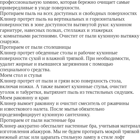
профессиональную химию, которая бережно очищает самые
привередливые в уходе поверхности.
Протираем пыль на всех доступных и свободных поверхностях
Клинер протрет пыль на вертикальных и горизонтальных
поверхностях в зоне доступности вытянутой руки: кухонном
гарнитуре, навесных полках, стеллажах и этажерках
с комнатными растениями. Очистит от пыли кухонную вытяжку
снаружи.
Протираем от пыли столешницы
Клинер протрет обеденные столы и рабочие кухонные
поверхности сухой и влажной тряпкой. При необходимости,
удалит жирные и въевшиеся загрязнения с помощью
специального средства.
Моем стол и стулья
Клинер протрет от пыли и грязи всю поверхность стола,
включая ножки. А также вымоет кухонные стулья, очистит
уголок и табуретки, вытряхнет пыль из текстильных сидушек.
Моем раковину и кран
Клинер вымоет раковину и очистит смеситель от ржавчины
и известкового налета. После мытья обязательно
продезинфицирует кухонную сантехнику.
Протираем от пыли настенные бра
Клинер аккуратно обеспылит настенные бра, учитывая материал
изготовления абажуров. Мы не будем протирать мокрой тряпкой
нежный атлас или царапать стильную лампу в стиле лофт