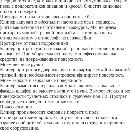
дверцах, технике, комодах и прикроватных тумбочках. Уберет
пыль с подлокотников диванов и кресел. Очистит книжные
полки и этажерки.
Протираем от пыли торшеры и настенные бра
Клинер аккуратно обеспылит настенные бра и торшеры,
учитывая материал изготовления абажуров. Мы не будем
протирать мокрой тряпкой нежный атлас или царапать
стильную лампу в стиле лофт из нержавейки.
Протираем от пыли подоконники
Клинер протрет сухой и влажной тряпочкой все подоконники
в комнате. При уборке мы используем профессиональные
средства, не повреждающие поверхность.
Моем дверные ручки
Клинер протрет все дверные ручки в квартире сухой и влажной
тряпкой, при необходимости продезинфицирует поверхность.
Моем зеркала и зеркальные поверхности
Клинер вымоет все зеркала в комнате, включая зеркальные
фасады шкафов на высоту вытянутой руки. Вымоет стеклянные
поверхности туалетных столиков и тумбочек под ТВ. Протрет
свободные от вещей стеклянные полки.
Пылесосим пол
Клинер пропылесосит ковровые покрытия, полы
и прикроватные коврики. Если у вас нет своего пылесоса –
заранее сообщите об этом оператору, наш сотрудник привезет
свое оборудование.