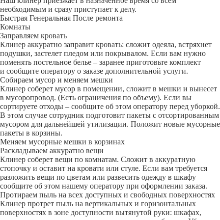
Наш клинер приезжает в назначенное время со всем
необходимым и сразу приступает к делу.
Быстрая
Генеральная
После ремонта
Комнаты
Заправляем кровать
Клинер аккуратно заправит кровать: сложит одеяла, встряхнет
подушки, застелет пледом или покрывалом. Если вам нужно
поменять постельное белье – заранее приготовьте комплект
и сообщите оператору о заказе дополнительной услуги.
Собираем мусор и меняем мешки
Клинер соберет мусор в помещении, сложит в мешки и вынесет
в мусоропровод. (Есть ограничения по объему). Если вы
сортируете отходы – сообщите об этом оператору перед уборкой.
В этом случае сотрудник подготовит пакеты с отсортированным
мусором для дальнейшей утилизации. Положит новые мусорные
пакеты в корзины.
Меняем мусорные мешки в корзинах
Раскладываем аккуратно вещи
Клинер соберет вещи по комнатам. Сложит в аккуратную
стопочку и оставит на кровати или стуле. Если вам требуется
разложить вещи по цветам или развесить одежду в шкафу –
сообщите об этом нашему оператору при оформлении заказа.
Протираем пыль на всех доступных и свободных поверхностях
Клинер протрет пыль на вертикальных и горизонтальных
поверхностях в зоне доступности вытянутой руки: шкафах,