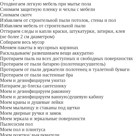
Отодвигаем легкую мебель при мытье пола
Снимаем защитную пленку и чехлы с мебели
Снимаем скотч
Избавляем от строительной пыли потолок, стены и пол
Избавляем мебель от строительной пыли
Оттираем следы и капли краски, штукатурки, затирки, клея
(не более 2 см диаметром)
Собираем весь мусор
Меняем пакеты в мусорных корзинах
Раскладываем/ развешиваем вещи аккуратно
Протираем пыль на всех доступных и свободных поверхностях
Протираем от пыли батарею (полотенцесушитель)
Протираем от пыли держатели полотенец и туалетной бумаги
Протираем от пыли настенные бра
Моем и дезинфицируем унитаз
Натираем до блеска сантехнику
Моем и дезинфицируем раковину
Моем и дезинфицируем ванную/душевую кабину
Моем краны и душевые лейки
Моем мыльницу и стаканы под щетки
Моем дверные ручки и замок
Моем зеркала и зеркальные поверхности
Пылесосим пол
Моем пол и плинтуса
Моем розетки/ выключатели