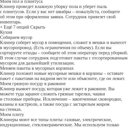
Моем пол и плинтуса
Клинер проведет влажную уборку пола и уберет пыль
с плинтусов. Если у вас нет швабры – пожалуйста, сообщите
об этом при оформлении заявки. Сотрудник привезет свой
инвентарь.
+ Ещё 7 опций
Скрыть
Кухня
Собираем мусор
Клинер соберет мусор в помещении, сложит в мешки и вынесет
в мусоропровод. (Есть ограничения по объему). Если вы
сортируете отходы – сообщите об этом оператору перед уборкой.
В этом случае сотрудник подготовит пакеты с отсортированным
мусором для дальнейшей утилизации.
Меняем пакеты в мусорных корзинах
Клинер положит новые мусорные мешки в корзины – оставьте
пакет с пакетами на видном месте или объясните, где он лежит.
Моем грязную посуду в раковине
Клинер вымоет посуду, которая уже лежит в раковине. Вы
можете туда заранее сложить грязные тарелки, чашки
и столовые приборы. Исключение – закопченные сковородки,
казаны и кастрюли, а также посуда с застарелым жиром
на стенках.
Моем плиту
Клинеры моют все типы плиты: газовые, электрические,
индукционные, стеклокерамические. Мы используем только