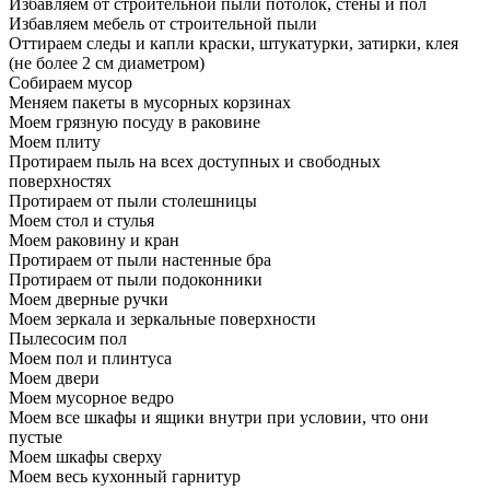
Избавляем от строительной пыли потолок, стены и пол
Избавляем мебель от строительной пыли
Оттираем следы и капли краски, штукатурки, затирки, клея
(не более 2 см диаметром)
Собираем мусор
Меняем пакеты в мусорных корзинах
Моем грязную посуду в раковине
Моем плиту
Протираем пыль на всех доступных и свободных
поверхностях
Протираем от пыли столешницы
Моем стол и стулья
Моем раковину и кран
Протираем от пыли настенные бра
Протираем от пыли подоконники
Моем дверные ручки
Моем зеркала и зеркальные поверхности
Пылесосим пол
Моем пол и плинтуса
Моем двери
Моем мусорное ведро
Моем все шкафы и ящики внутри при условии, что они
пустые
Моем шкафы сверху
Моем весь кухонный гарнитур