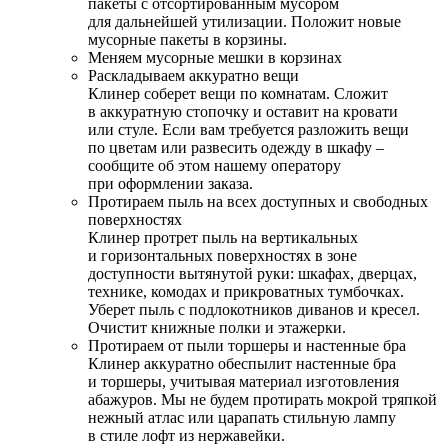
пакеты с отсортированным мусором
для дальнейшей утилизации. Положит новые
мусорные пакеты в корзины.
Меняем мусорные мешки в корзинах
Раскладываем аккуратно вещи
Клинер соберет вещи по комнатам. Сложит
в аккуратную стопочку и оставит на кровати
или стуле. Если вам требуется разложить вещи
по цветам или развесить одежду в шкафу –
сообщите об этом нашему оператору
при оформлении заказа.
Протираем пыль на всех доступных и свободных
поверхностях
Клинер протрет пыль на вертикальных
и горизонтальных поверхностях в зоне
доступности вытянутой руки: шкафах, дверцах,
технике, комодах и прикроватных тумбочках.
Уберет пыль с подлокотников диванов и кресел.
Очистит книжные полки и этажерки.
Протираем от пыли торшеры и настенные бра
Клинер аккуратно обеспылит настенные бра
и торшеры, учитывая материал изготовления
абажуров. Мы не будем протирать мокрой тряпкой
нежный атлас или царапать стильную лампу
в стиле лофт из нержавейки.