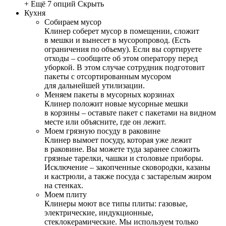
+ Ещё 7 опций
Скрыть
Кухня
Собираем мусор
Клинер соберет мусор в помещении, сложит
в мешки и вынесет в мусоропровод. (Есть
ограничения по объему). Если вы сортируете
отходы – сообщите об этом оператору перед
уборкой. В этом случае сотрудник подготовит
пакеты с отсортированным мусором
для дальнейшей утилизации.
Меняем пакеты в мусорных корзинах
Клинер положит новые мусорные мешки
в корзины – оставьте пакет с пакетами на видном
месте или объясните, где он лежит.
Моем грязную посуду в раковине
Клинер вымоет посуду, которая уже лежит
в раковине. Вы можете туда заранее сложить
грязные тарелки, чашки и столовые приборы.
Исключение – закопченные сковородки, казаны
и кастрюли, а также посуда с застарелым жиром
на стенках.
Моем плиту
Клинеры моют все типы плиты: газовые,
электрические, индукционные,
стеклокерамические. Мы используем только