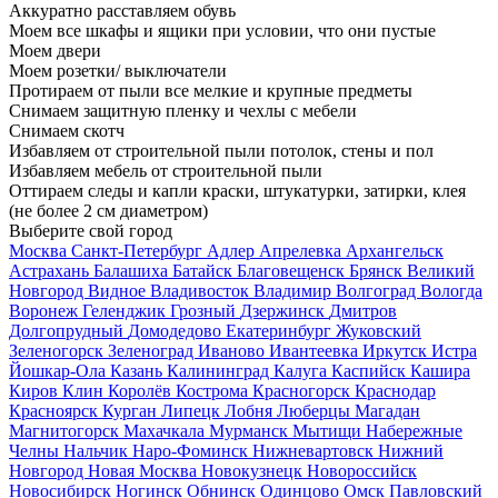
Аккуратно расставляем обувь
Моем все шкафы и ящики при условии, что они пустые
Моем двери
Моем розетки/ выключатели
Протираем от пыли все мелкие и крупные предметы
Снимаем защитную пленку и чехлы с мебели
Снимаем скотч
Избавляем от строительной пыли потолок, стены и пол
Избавляем мебель от строительной пыли
Оттираем следы и капли краски, штукатурки, затирки, клея
(не более 2 см диаметром)
Выберите свой город
Москва
Санкт-Петербург
Адлер
Апрелевка
Архангельск
Астрахань
Балашиха
Батайск
Благовещенск
Брянск
Великий
Новгород
Видное
Владивосток
Владимир
Волгоград
Вологда
Воронеж
Геленджик
Грозный
Дзержинск
Дмитров
Долгопрудный
Домодедово
Екатеринбург
Жуковский
Зеленогорск
Зеленоград
Иваново
Ивантеевка
Иркутск
Истра
Йошкар-Ола
Казань
Калининград
Калуга
Каспийск
Кашира
Киров
Клин
Королёв
Кострома
Красногорск
Краснодар
Красноярск
Курган
Липецк
Лобня
Люберцы
Магадан
Магнитогорск
Махачкала
Мурманск
Мытищи
Набережные
Челны
Нальчик
Наро-Фоминск
Нижневартовск
Нижний
Новгород
Новая Москва
Новокузнецк
Новороссийск
Новосибирск
Ногинск
Обнинск
Одинцово
Омск
Павловский