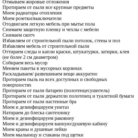
Отмываем жировые отложения
Протираем от пыли все крупные предметы
Моем радиаторы отопления
Моем розетки/выключатели
Отодвигаем легкую мебель при мытье пола
Снимаем защитную пленку и чехлы с мебели
Снимаем скотч
Избавляем от строительной пыли потолок, стены и пол
Избавляем мебель от строительной пыли
Оттираем следы и капли краски, штукатурки, затирки, клея
(не более 2 см диаметром)
Собираем весь мусор
Меняем пакеты в мусорных корзинах
Раскладываем/ развешиваем вещи аккуратно
Протираем пыль на всех доступных и свободных
поверхностях
Протираем от пыли батарею (полотенцесушитель)
Протираем от пыли держатели полотенец и туалетной бумаги
Протираем от пыли настенные бра
Моем и дезинфицируем унитаз
Натираем до блеска сантехнику
Моем и дезинфицируем раковину
Моем и дезинфицируем ванную/душевую кабину
Моем краны и душевые лейки
Моем мыльницу и стаканы под щетки