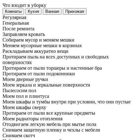
Что входит в уборку
Регу­лярная
Гене­ральная
После ремонта
Заправляем кровать
Собираем мусор и меняем мешки
Меняем мусорные мешки в корзинах
Раскладываем аккуратно вещи
Протираем пыль на всех доступных и свободных
поверхностях
Протираем от пыли торшеры и настенные бра
Протираем от пыли подоконники
Моем дверные ручки
Моем зеркала и зеркальные поверхности
Пылесосим пол
Моем пол и плинтуса
Моем шкафы и тумбы внутри при условии, что они пустые
Моем шкафы сверху
Протираем от пыли все крупные предметы
Моем радиаторы отопления
Отодвигаем легкую мебель при мытье пола
Снимаем защитную пленку и чехлы с мебели
Снимаем скотч