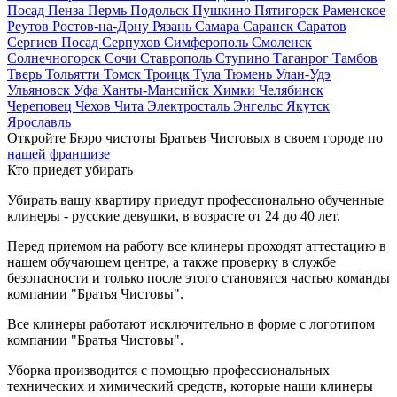
Посад
Пенза
Пермь
Подольск
Пушкино
Пятигорск
Раменское
Реутов
Ростов-на-Дону
Рязань
Самара
Саранск
Саратов
Сергиев Посад
Серпухов
Симферополь
Смоленск
Солнечногорск
Сочи
Ставрополь
Ступино
Таганрог
Тамбов
Тверь
Тольятти
Томск
Троицк
Тула
Тюмень
Улан-Удэ
Ульяновск
Уфа
Ханты-Мансийск
Химки
Челябинск
Череповец
Чехов
Чита
Электросталь
Энгельс
Якутск
Ярославль
Откройте Бюро чистоты Братьев Чистовых в своем городе по
нашей франшизе
Кто приедет убирать
Убирать вашу квартиру приедут профессионально обученные
клинеры - русские девушки, в возрасте от 24 до 40 лет.
Перед приемом на работу все клинеры проходят аттестацию в
нашем обучающем центре, а также проверку в службе
безопасности и только после этого становятся частью команды
компании "Братья Чистовы".
Все клинеры работают исключительно в форме с логотипом
компании "Братья Чистовы".
Уборка производится с помощью профессиональных
технических и химический средств, которые наши клинеры