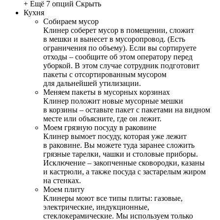
+ Ещё 7 опций
Скрыть
Кухня
Собираем мусор
Клинер соберет мусор в помещении, сложит
в мешки и вынесет в мусоропровод. (Есть
ограничения по объему). Если вы сортируете
отходы – сообщите об этом оператору перед
уборкой. В этом случае сотрудник подготовит
пакеты с отсортированным мусором
для дальнейшей утилизации.
Меняем пакеты в мусорных корзинах
Клинер положит новые мусорные мешки
в корзины – оставьте пакет с пакетами на видном
месте или объясните, где он лежит.
Моем грязную посуду в раковине
Клинер вымоет посуду, которая уже лежит
в раковине. Вы можете туда заранее сложить
грязные тарелки, чашки и столовые приборы.
Исключение – закопченные сковородки, казаны
и кастрюли, а также посуда с застарелым жиром
на стенках.
Моем плиту
Клинеры моют все типы плиты: газовые,
электрические, индукционные,
стеклокерамические. Мы используем только