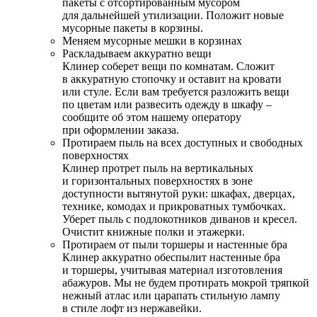
пакеты с отсортированным мусором
для дальнейшей утилизации. Положит новые
мусорные пакеты в корзины.
Меняем мусорные мешки в корзинах
Раскладываем аккуратно вещи
Клинер соберет вещи по комнатам. Сложит
в аккуратную стопочку и оставит на кровати
или стуле. Если вам требуется разложить вещи
по цветам или развесить одежду в шкафу –
сообщите об этом нашему оператору
при оформлении заказа.
Протираем пыль на всех доступных и свободных
поверхностях
Клинер протрет пыль на вертикальных
и горизонтальных поверхностях в зоне
доступности вытянутой руки: шкафах, дверцах,
технике, комодах и прикроватных тумбочках.
Уберет пыль с подлокотников диванов и кресел.
Очистит книжные полки и этажерки.
Протираем от пыли торшеры и настенные бра
Клинер аккуратно обеспылит настенные бра
и торшеры, учитывая материал изготовления
абажуров. Мы не будем протирать мокрой тряпкой
нежный атлас или царапать стильную лампу
в стиле лофт из нержавейки.