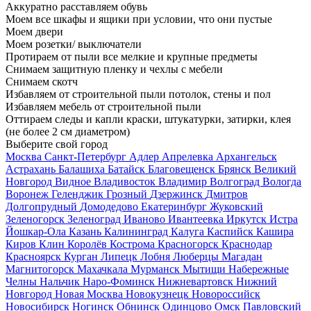
Аккуратно расставляем обувь
Моем все шкафы и ящики при условии, что они пустые
Моем двери
Моем розетки/ выключатели
Протираем от пыли все мелкие и крупные предметы
Снимаем защитную пленку и чехлы с мебели
Снимаем скотч
Избавляем от строительной пыли потолок, стены и пол
Избавляем мебель от строительной пыли
Оттираем следы и капли краски, штукатурки, затирки, клея
(не более 2 см диаметром)
Выберите свой город
Москва
Санкт-Петербург
Адлер
Апрелевка
Архангельск
Астрахань
Балашиха
Батайск
Благовещенск
Брянск
Великий
Новгород
Видное
Владивосток
Владимир
Волгоград
Вологда
Воронеж
Геленджик
Грозный
Дзержинск
Дмитров
Долгопрудный
Домодедово
Екатеринбург
Жуковский
Зеленогорск
Зеленоград
Иваново
Ивантеевка
Иркутск
Истра
Йошкар-Ола
Казань
Калининград
Калуга
Каспийск
Кашира
Киров
Клин
Королёв
Кострома
Красногорск
Краснодар
Красноярск
Курган
Липецк
Лобня
Люберцы
Магадан
Магнитогорск
Махачкала
Мурманск
Мытищи
Набережные
Челны
Нальчик
Наро-Фоминск
Нижневартовск
Нижний
Новгород
Новая Москва
Новокузнецк
Новороссийск
Новосибирск
Ногинск
Обнинск
Одинцово
Омск
Павловский