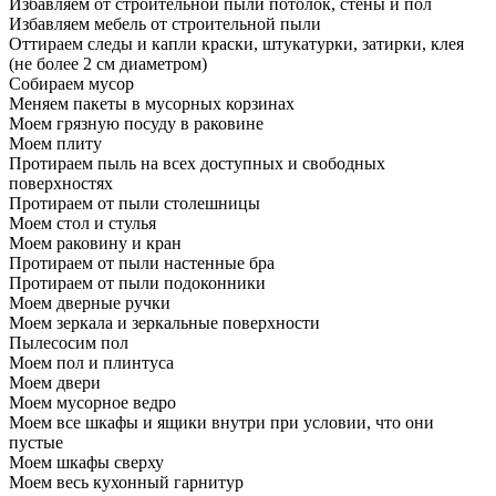
Избавляем от строительной пыли потолок, стены и пол
Избавляем мебель от строительной пыли
Оттираем следы и капли краски, штукатурки, затирки, клея
(не более 2 см диаметром)
Собираем мусор
Меняем пакеты в мусорных корзинах
Моем грязную посуду в раковине
Моем плиту
Протираем пыль на всех доступных и свободных
поверхностях
Протираем от пыли столешницы
Моем стол и стулья
Моем раковину и кран
Протираем от пыли настенные бра
Протираем от пыли подоконники
Моем дверные ручки
Моем зеркала и зеркальные поверхности
Пылесосим пол
Моем пол и плинтуса
Моем двери
Моем мусорное ведро
Моем все шкафы и ящики внутри при условии, что они
пустые
Моем шкафы сверху
Моем весь кухонный гарнитур