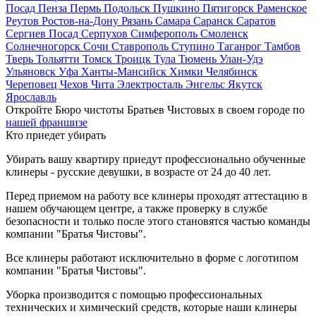
Посад
Пенза
Пермь
Подольск
Пушкино
Пятигорск
Раменское
Реутов
Ростов-на-Дону
Рязань
Самара
Саранск
Саратов
Сергиев Посад
Серпухов
Симферополь
Смоленск
Солнечногорск
Сочи
Ставрополь
Ступино
Таганрог
Тамбов
Тверь
Тольятти
Томск
Троицк
Тула
Тюмень
Улан-Удэ
Ульяновск
Уфа
Ханты-Мансийск
Химки
Челябинск
Череповец
Чехов
Чита
Электросталь
Энгельс
Якутск
Ярославль
Откройте Бюро чистоты Братьев Чистовых в своем городе по
нашей франшизе
Кто приедет убирать
Убирать вашу квартиру приедут профессионально обученные
клинеры - русские девушки, в возрасте от 24 до 40 лет.
Перед приемом на работу все клинеры проходят аттестацию в
нашем обучающем центре, а также проверку в службе
безопасности и только после этого становятся частью команды
компании "Братья Чистовы".
Все клинеры работают исключительно в форме с логотипом
компании "Братья Чистовы".
Уборка производится с помощью профессиональных
технических и химический средств, которые наши клинеры