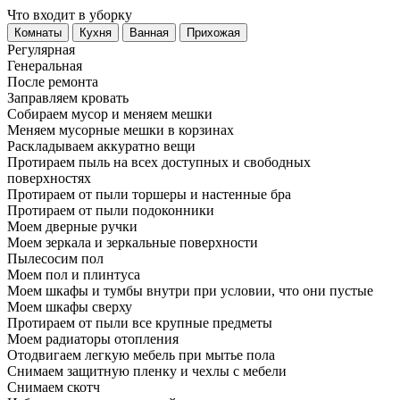
Что входит в уборку
Регу­лярная
Гене­ральная
После ремонта
Заправляем кровать
Собираем мусор и меняем мешки
Меняем мусорные мешки в корзинах
Раскладываем аккуратно вещи
Протираем пыль на всех доступных и свободных
поверхностях
Протираем от пыли торшеры и настенные бра
Протираем от пыли подоконники
Моем дверные ручки
Моем зеркала и зеркальные поверхности
Пылесосим пол
Моем пол и плинтуса
Моем шкафы и тумбы внутри при условии, что они пустые
Моем шкафы сверху
Протираем от пыли все крупные предметы
Моем радиаторы отопления
Отодвигаем легкую мебель при мытье пола
Снимаем защитную пленку и чехлы с мебели
Снимаем скотч