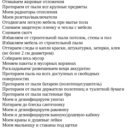
Отмываем жировые отложения
Протираем от пыли все крупные предметы
Моем радиаторы отопления
Моем розетки/выключатели
Отодвигаем легкую мебель при мытье пола
Снимаем защитную пленку и чехлы с мебели
Снимаем скотч
Избавляем от строительной пыли потолок, стены и пол
Избавляем мебель от строительной пыли
Оттираем следы и капли краски, штукатурки, затирки, клея
(не более 2 см диаметром)
Собираем весь мусор
Меняем пакеты в мусорных корзинах
Раскладываем/ развешиваем вещи аккуратно
Протираем пыль на всех доступных и свободных
поверхностях
Протираем от пыли батарею (полотенцесушитель)
Протираем от пыли держатели полотенец и туалетной бумаги
Протираем от пыли настенные бра
Моем и дезинфицируем унитаз
Натираем до блеска сантехнику
Моем и дезинфицируем раковину
Моем и дезинфицируем ванную/душевую кабину
Моем краны и душевые лейки
Моем мыльницу и стаканы под щетки