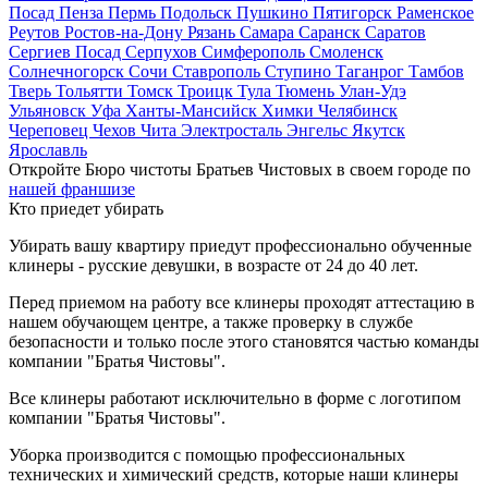
Посад
Пенза
Пермь
Подольск
Пушкино
Пятигорск
Раменское
Реутов
Ростов-на-Дону
Рязань
Самара
Саранск
Саратов
Сергиев Посад
Серпухов
Симферополь
Смоленск
Солнечногорск
Сочи
Ставрополь
Ступино
Таганрог
Тамбов
Тверь
Тольятти
Томск
Троицк
Тула
Тюмень
Улан-Удэ
Ульяновск
Уфа
Ханты-Мансийск
Химки
Челябинск
Череповец
Чехов
Чита
Электросталь
Энгельс
Якутск
Ярославль
Откройте Бюро чистоты Братьев Чистовых в своем городе по
нашей франшизе
Кто приедет убирать
Убирать вашу квартиру приедут профессионально обученные
клинеры - русские девушки, в возрасте от 24 до 40 лет.
Перед приемом на работу все клинеры проходят аттестацию в
нашем обучающем центре, а также проверку в службе
безопасности и только после этого становятся частью команды
компании "Братья Чистовы".
Все клинеры работают исключительно в форме с логотипом
компании "Братья Чистовы".
Уборка производится с помощью профессиональных
технических и химический средств, которые наши клинеры