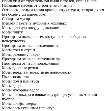
Избавляем от строительной пыли потолок, стены и пол
Избавляем мебель от строительной пыли
Оттираем следы и капли краски, штукатурки, затирки, клея
(не более 2 см диаметром)
Собираем мусор
Меняем пакеты в мусорных корзинах
Моем грязную посуду в раковине
Моем плиту
Протираем пыль на всех доступных и свободных
поверхностях
Протираем от пыли столешницы
Моем стол и стулья
Моем раковину и кран
Протираем от пыли настенные бра
Протираем от пыли подоконники
Моем дверные ручки
Моем зеркала и зеркальные поверхности
Пылесосим пол
Моем пол и плинтуса
Моем двери
Моем мусорное ведро
Моем все шкафы и ящики внутри при условии, что они
пустые
Моем шкафы сверху
Моем весь кухонный гарнитур