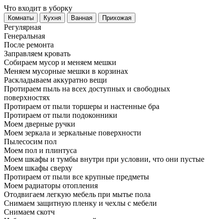
Что входит в уборку
Регу­лярная
Гене­ральная
После ремонта
Заправляем кровать
Собираем мусор и меняем мешки
Меняем мусорные мешки в корзинах
Раскладываем аккуратно вещи
Протираем пыль на всех доступных и свободных
поверхностях
Протираем от пыли торшеры и настенные бра
Протираем от пыли подоконники
Моем дверные ручки
Моем зеркала и зеркальные поверхности
Пылесосим пол
Моем пол и плинтуса
Моем шкафы и тумбы внутри при условии, что они пустые
Моем шкафы сверху
Протираем от пыли все крупные предметы
Моем радиаторы отопления
Отодвигаем легкую мебель при мытье пола
Снимаем защитную пленку и чехлы с мебели
Снимаем скотч