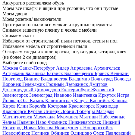
Аккуратно расставляем обувь
Моем все шкафы и ящики при условии, что они пустые
Моем двери
Моем розетки/ выключатели
Протираем от пыли все мелкие и крупные предметы
Снимаем защитную пленку и чехлы с мебели
Снимаем скотч
Избавляем от строительной пыли потолок, стены и пол
Избавляем мебель от строительной пыли
Оттираем следы и капли краски, штукатурки, затирки, клея
(не более 2 см диаметром)
Выберите свой город
Москва
Санкт-Петербург
Адлер
Апрелевка
Архангельск
Астрахань
Балашиха
Батайск
Благовещенск
Брянск
Великий
Новгород
Видное
Владивосток
Владимир
Волгоград
Вологда
Воронеж
Геленджик
Грозный
Дзержинск
Дмитров
Долгопрудный
Домодедово
Екатеринбург
Жуковский
Зеленогорск
Зеленоград
Иваново
Ивантеевка
Иркутск
Истра
Йошкар-Ола
Казань
Калининград
Калуга
Каспийск
Кашира
Киров
Клин
Королёв
Кострома
Красногорск
Краснодар
Красноярск
Курган
Липецк
Лобня
Люберцы
Магадан
Магнитогорск
Махачкала
Мурманск
Мытищи
Набережные
Челны
Нальчик
Наро-Фоминск
Нижневартовск
Нижний
Новгород
Новая Москва
Новокузнецк
Новороссийск
Новосибирск
Ногинск
Обнинск
Одинцово
Омск
Павловский