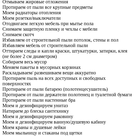
Отмываем жировые отложения
Протираем от пыли все крупные предметы
Моем радиаторы отопления
Моем розетки/выключатели
Отодвигаем легкую мебель при мытье пола
Снимаем защитную пленку и чехлы с мебели
Снимаем скотч
Избавляем от строительной пыли потолок, стены и пол
Избавляем мебель от строительной пыли
Оттираем следы и капли краски, штукатурки, затирки, клея
(не более 2 см диаметром)
Собираем весь мусор
Меняем пакеты в мусорных корзинах
Раскладываем/ развешиваем вещи аккуратно
Протираем пыль на всех доступных и свободных
поверхностях
Протираем от пыли батарею (полотенцесушитель)
Протираем от пыли держатели полотенец и туалетной бумаги
Протираем от пыли настенные бра
Моем и дезинфицируем унитаз
Натираем до блеска сантехнику
Моем и дезинфицируем раковину
Моем и дезинфицируем ванную/душевую кабину
Моем краны и душевые лейки
Моем мыльницу и стаканы под щетки