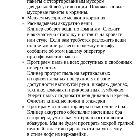
пакеты с отсортированным мусором
для дальнейшей утилизации. Положит новые
мусорные пакеты в корзины.
Меняем мусорные мешки в корзинах
Раскладываем аккуратно вещи
Клинер соберет вещи по комнатам. Сложит
в аккуратную стопочку и оставит на кровати
или стуле. Если вам требуется разложить вещи
по цветам или развесить одежду в шкафу –
сообщите об этом нашему оператору
при оформлении заказа.
Протираем пыль на всех доступных и свободных
поверхностях
Клинер протрет пыль на вертикальных
и горизонтальных поверхностях в зоне
доступности вытянутой руки: шкафах, дверцах,
технике, комодах и прикроватных тумбочках.
Уберет пыль с подлокотников диванов и кресел.
Очистит книжные полки и этажерки.
Протираем от пыли торшеры и настенные бра
Клинер аккуратно обеспылит настенные бра
и торшеры, учитывая материал изготовления
абажуров. Мы не будем протирать мокрой тряпкой
нежный атлас или царапать стильную лампу
в стиле лофт из нержавейки.