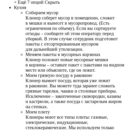
+ Ещё 7 опций
Скрыть
Кухня
Собираем мусор
Клинер соберет мусор в помещении, сложит
в мешки и вынесет в мусоропровод. (Есть
ограничения по объему). Если вы сортируете
отходы – сообщите об этом оператору перед
уборкой. В этом случае сотрудник подготовит
пакеты с отсортированным мусором
для дальнейшей утилизации.
Меняем пакеты в мусорных корзинах
Клинер положит новые мусорные мешки
в корзины – оставьте пакет с пакетами на видном
месте или объясните, где он лежит.
Моем грязную посуду в раковине
Клинер вымоет посуду, которая уже лежит
в раковине. Вы можете туда заранее сложить
грязные тарелки, чашки и столовые приборы.
Исключение – закопченные сковородки, казаны
и кастрюли, а также посуда с застарелым жиром
на стенках.
Моем плиту
Клинеры моют все типы плиты: газовые,
электрические, индукционные,
стеклокерамические. Мы используем только