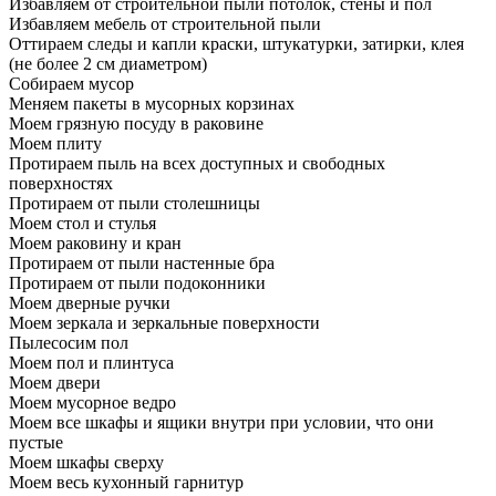
Избавляем от строительной пыли потолок, стены и пол
Избавляем мебель от строительной пыли
Оттираем следы и капли краски, штукатурки, затирки, клея
(не более 2 см диаметром)
Собираем мусор
Меняем пакеты в мусорных корзинах
Моем грязную посуду в раковине
Моем плиту
Протираем пыль на всех доступных и свободных
поверхностях
Протираем от пыли столешницы
Моем стол и стулья
Моем раковину и кран
Протираем от пыли настенные бра
Протираем от пыли подоконники
Моем дверные ручки
Моем зеркала и зеркальные поверхности
Пылесосим пол
Моем пол и плинтуса
Моем двери
Моем мусорное ведро
Моем все шкафы и ящики внутри при условии, что они
пустые
Моем шкафы сверху
Моем весь кухонный гарнитур