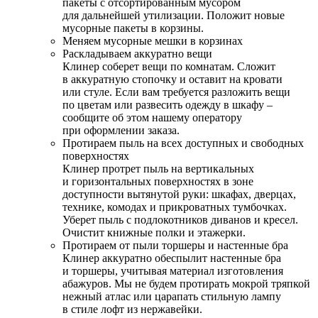
пакеты с отсортированным мусором
для дальнейшей утилизации. Положит новые
мусорные пакеты в корзины.
Меняем мусорные мешки в корзинах
Раскладываем аккуратно вещи
Клинер соберет вещи по комнатам. Сложит
в аккуратную стопочку и оставит на кровати
или стуле. Если вам требуется разложить вещи
по цветам или развесить одежду в шкафу –
сообщите об этом нашему оператору
при оформлении заказа.
Протираем пыль на всех доступных и свободных
поверхностях
Клинер протрет пыль на вертикальных
и горизонтальных поверхностях в зоне
доступности вытянутой руки: шкафах, дверцах,
технике, комодах и прикроватных тумбочках.
Уберет пыль с подлокотников диванов и кресел.
Очистит книжные полки и этажерки.
Протираем от пыли торшеры и настенные бра
Клинер аккуратно обеспылит настенные бра
и торшеры, учитывая материал изготовления
абажуров. Мы не будем протирать мокрой тряпкой
нежный атлас или царапать стильную лампу
в стиле лофт из нержавейки.