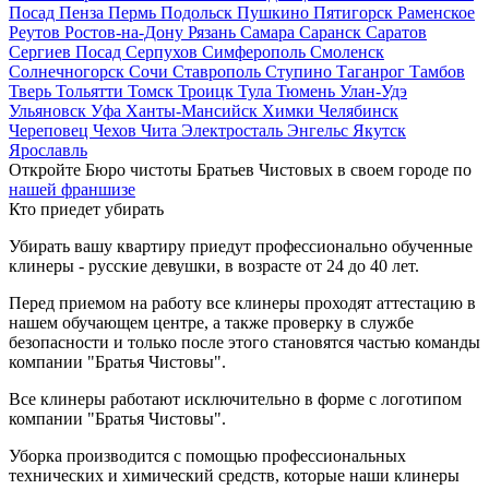
Посад
Пенза
Пермь
Подольск
Пушкино
Пятигорск
Раменское
Реутов
Ростов-на-Дону
Рязань
Самара
Саранск
Саратов
Сергиев Посад
Серпухов
Симферополь
Смоленск
Солнечногорск
Сочи
Ставрополь
Ступино
Таганрог
Тамбов
Тверь
Тольятти
Томск
Троицк
Тула
Тюмень
Улан-Удэ
Ульяновск
Уфа
Ханты-Мансийск
Химки
Челябинск
Череповец
Чехов
Чита
Электросталь
Энгельс
Якутск
Ярославль
Откройте Бюро чистоты Братьев Чистовых в своем городе по
нашей франшизе
Кто приедет убирать
Убирать вашу квартиру приедут профессионально обученные
клинеры - русские девушки, в возрасте от 24 до 40 лет.
Перед приемом на работу все клинеры проходят аттестацию в
нашем обучающем центре, а также проверку в службе
безопасности и только после этого становятся частью команды
компании "Братья Чистовы".
Все клинеры работают исключительно в форме с логотипом
компании "Братья Чистовы".
Уборка производится с помощью профессиональных
технических и химический средств, которые наши клинеры