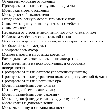
Отмываем жировые отложения
Протираем от пыли все крупные предметы
Моем радиаторы отопления
Моем розетки/выключатели
Отодвигаем легкую мебель при мытье пола
Снимаем защитную пленку и чехлы с мебели
Снимаем скотч
Избавляем от строительной пыли потолок, стены и пол
Избавляем мебель от строительной пыли
Оттираем следы и капли краски, штукатурки, затирки, клея
(не более 2 см диаметром)
Собираем весь мусор
Меняем пакеты в мусорных корзинах
Раскладываем/ развешиваем вещи аккуратно
Протираем пыль на всех доступных и свободных
поверхностях
Протираем от пыли батарею (полотенцесушитель)
Протираем от пыли держатели полотенец и туалетной бумаги
Протираем от пыли настенные бра
Моем и дезинфицируем унитаз
Натираем до блеска сантехнику
Моем и дезинфицируем раковину
Моем и дезинфицируем ванную/душевую кабину
Моем краны и душевые лейки
Моем мыльницу и стаканы под щетки