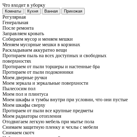
Что входит в уборку
Регу­лярная
Гене­ральная
После ремонта
Заправляем кровать
Собираем мусор и меняем мешки
Меняем мусорные мешки в корзинах
Раскладываем аккуратно вещи
Протираем пыль на всех доступных и свободных
поверхностях
Протираем от пыли торшеры и настенные бра
Протираем от пыли подоконники
Моем дверные ручки
Моем зеркала и зеркальные поверхности
Пылесосим пол
Моем пол и плинтуса
Моем шкафы и тумбы внутри при условии, что они пустые
Моем шкафы сверху
Протираем от пыли все крупные предметы
Моем радиаторы отопления
Отодвигаем легкую мебель при мытье пола
Снимаем защитную пленку и чехлы с мебели
Снимаем скотч