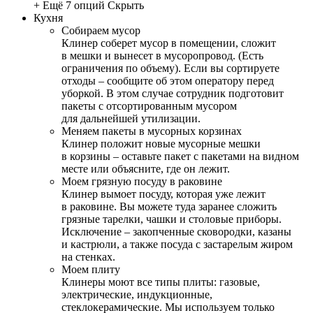
+ Ещё 7 опций
Скрыть
Кухня
Собираем мусор
Клинер соберет мусор в помещении, сложит
в мешки и вынесет в мусоропровод. (Есть
ограничения по объему). Если вы сортируете
отходы – сообщите об этом оператору перед
уборкой. В этом случае сотрудник подготовит
пакеты с отсортированным мусором
для дальнейшей утилизации.
Меняем пакеты в мусорных корзинах
Клинер положит новые мусорные мешки
в корзины – оставьте пакет с пакетами на видном
месте или объясните, где он лежит.
Моем грязную посуду в раковине
Клинер вымоет посуду, которая уже лежит
в раковине. Вы можете туда заранее сложить
грязные тарелки, чашки и столовые приборы.
Исключение – закопченные сковородки, казаны
и кастрюли, а также посуда с застарелым жиром
на стенках.
Моем плиту
Клинеры моют все типы плиты: газовые,
электрические, индукционные,
стеклокерамические. Мы используем только