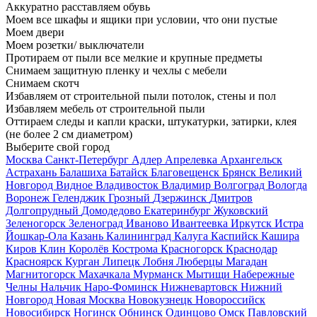
Аккуратно расставляем обувь
Моем все шкафы и ящики при условии, что они пустые
Моем двери
Моем розетки/ выключатели
Протираем от пыли все мелкие и крупные предметы
Снимаем защитную пленку и чехлы с мебели
Снимаем скотч
Избавляем от строительной пыли потолок, стены и пол
Избавляем мебель от строительной пыли
Оттираем следы и капли краски, штукатурки, затирки, клея
(не более 2 см диаметром)
Выберите свой город
Москва
Санкт-Петербург
Адлер
Апрелевка
Архангельск
Астрахань
Балашиха
Батайск
Благовещенск
Брянск
Великий
Новгород
Видное
Владивосток
Владимир
Волгоград
Вологда
Воронеж
Геленджик
Грозный
Дзержинск
Дмитров
Долгопрудный
Домодедово
Екатеринбург
Жуковский
Зеленогорск
Зеленоград
Иваново
Ивантеевка
Иркутск
Истра
Йошкар-Ола
Казань
Калининград
Калуга
Каспийск
Кашира
Киров
Клин
Королёв
Кострома
Красногорск
Краснодар
Красноярск
Курган
Липецк
Лобня
Люберцы
Магадан
Магнитогорск
Махачкала
Мурманск
Мытищи
Набережные
Челны
Нальчик
Наро-Фоминск
Нижневартовск
Нижний
Новгород
Новая Москва
Новокузнецк
Новороссийск
Новосибирск
Ногинск
Обнинск
Одинцово
Омск
Павловский