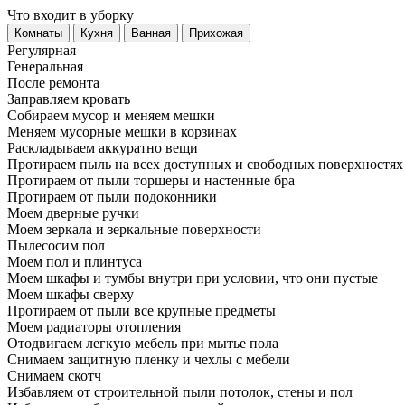
Что входит в уборку
Регу­лярная
Гене­ральная
После ремонта
Заправляем кровать
Собираем мусор и меняем мешки
Меняем мусорные мешки в корзинах
Раскладываем аккуратно вещи
Протираем пыль на всех доступных и свободных поверхностях
Протираем от пыли торшеры и настенные бра
Протираем от пыли подоконники
Моем дверные ручки
Моем зеркала и зеркальные поверхности
Пылесосим пол
Моем пол и плинтуса
Моем шкафы и тумбы внутри при условии, что они пустые
Моем шкафы сверху
Протираем от пыли все крупные предметы
Моем радиаторы отопления
Отодвигаем легкую мебель при мытье пола
Снимаем защитную пленку и чехлы с мебели
Снимаем скотч
Избавляем от строительной пыли потолок, стены и пол