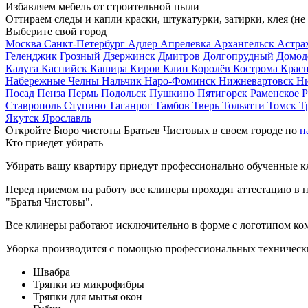
Избавляем мебель от строительной пыли
Оттираем следы и капли краски, штукатурки, затирки, клея (не
Выберите свой город
Москва
Санкт-Петербург
Адлер
Апрелевка
Архангельск
Астра
Геленджик
Грозный
Дзержинск
Дмитров
Долгопрудный
Домод
Калуга
Каспийск
Кашира
Киров
Клин
Королёв
Кострома
Крас
Набережные Челны
Нальчик
Наро-Фоминск
Нижневартовск
Н
Посад
Пенза
Пермь
Подольск
Пушкино
Пятигорск
Раменское
Р
Ставрополь
Ступино
Таганрог
Тамбов
Тверь
Тольятти
Томск
Т
Якутск
Ярославль
Откройте Бюро чистоты Братьев Чистовых в своем городе по
н
Кто приедет убирать
Убирать вашу квартиру приедут профессионально обученные клин
Перед приемом на работу все клинеры проходят аттестацию в н
"Братья Чистовы".
Все клинеры работают исключительно в форме с логотипом ко
Уборка производится с помощью профессиональных технически
Швабра
Тряпки из микрофибры
Тряпки для мытья окон