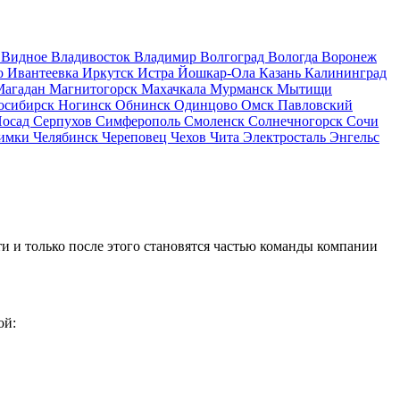
д
Видное
Владивосток
Владимир
Волгоград
Вологда
Воронеж
о
Ивантеевка
Иркутск
Истра
Йошкар-Ола
Казань
Калининград
Магадан
Магнитогорск
Махачкала
Мурманск
Мытищи
осибирск
Ногинск
Обнинск
Одинцово
Омск
Павловский
Посад
Серпухов
Симферополь
Смоленск
Солнечногорск
Сочи
имки
Челябинск
Череповец
Чехов
Чита
Электросталь
Энгельс
и и только после этого становятся частью команды компании
ой: