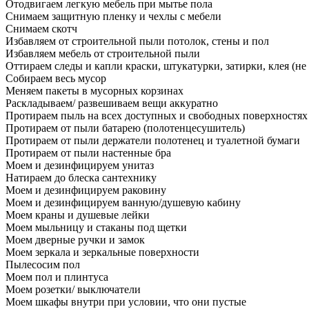
Отодвигаем легкую мебель при мытье пола
Снимаем защитную пленку и чехлы с мебели
Снимаем скотч
Избавляем от строительной пыли потолок, стены и пол
Избавляем мебель от строительной пыли
Оттираем следы и капли краски, штукатурки, затирки, клея (не
Собираем весь мусор
Меняем пакеты в мусорных корзинах
Раскладываем/ развешиваем вещи аккуратно
Протираем пыль на всех доступных и свободных поверхностях
Протираем от пыли батарею (полотенцесушитель)
Протираем от пыли держатели полотенец и туалетной бумаги
Протираем от пыли настенные бра
Моем и дезинфицируем унитаз
Натираем до блеска сантехнику
Моем и дезинфицируем раковину
Моем и дезинфицируем ванную/душевую кабину
Моем краны и душевые лейки
Моем мыльницу и стаканы под щетки
Моем дверные ручки и замок
Моем зеркала и зеркальные поверхности
Пылесосим пол
Моем пол и плинтуса
Моем розетки/ выключатели
Моем шкафы внутри при условии, что они пустые