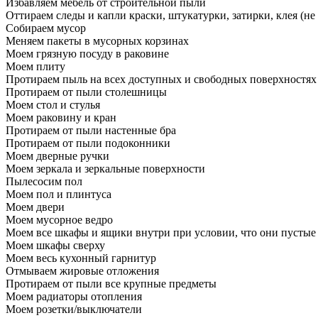
Избавляем мебель от строительной пыли
Оттираем следы и капли краски, штукатурки, затирки, клея (не
Собираем мусор
Меняем пакеты в мусорных корзинах
Моем грязную посуду в раковине
Моем плиту
Протираем пыль на всех доступных и свободных поверхностях
Протираем от пыли столешницы
Моем стол и стулья
Моем раковину и кран
Протираем от пыли настенные бра
Протираем от пыли подоконники
Моем дверные ручки
Моем зеркала и зеркальные поверхности
Пылесосим пол
Моем пол и плинтуса
Моем двери
Моем мусорное ведро
Моем все шкафы и ящики внутри при условии, что они пустые
Моем шкафы сверху
Моем весь кухонный гарнитур
Отмываем жировые отложения
Протираем от пыли все крупные предметы
Моем радиаторы отопления
Моем розетки/выключатели