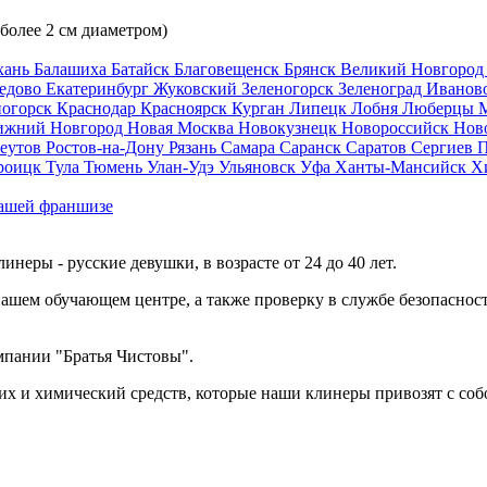
 более 2 см диаметром)
хань
Балашиха
Батайск
Благовещенск
Брянск
Великий Новгоро
едово
Екатеринбург
Жуковский
Зеленогорск
Зеленоград
Иванов
ногорск
Краснодар
Красноярск
Курган
Липецк
Лобня
Люберцы
ижний Новгород
Новая Москва
Новокузнецк
Новороссийск
Нов
еутов
Ростов-на-Дону
Рязань
Самара
Саранск
Саратов
Сергиев 
роицк
Тула
Тюмень
Улан-Удэ
Ульяновск
Уфа
Ханты-Мансийск
Х
ашей франшизе
еры - русские девушки, в возрасте от 24 до 40 лет.
ашем обучающем центре, а также проверку в службе безопасност
мпании "Братья Чистовы".
х и химический средств, которые наши клинеры привозят с соб