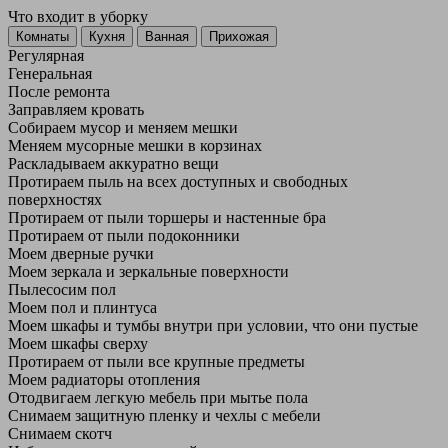
Что входит в уборку
Регу­лярная
Гене­ральная
После ремонта
Заправляем кровать
Собираем мусор и меняем мешки
Меняем мусорные мешки в корзинах
Раскладываем аккуратно вещи
Протираем пыль на всех доступных и свободных
поверхностях
Протираем от пыли торшеры и настенные бра
Протираем от пыли подоконники
Моем дверные ручки
Моем зеркала и зеркальные поверхности
Пылесосим пол
Моем пол и плинтуса
Моем шкафы и тумбы внутри при условии, что они пустые
Моем шкафы сверху
Протираем от пыли все крупные предметы
Моем радиаторы отопления
Отодвигаем легкую мебель при мытье пола
Снимаем защитную пленку и чехлы с мебели
Снимаем скотч