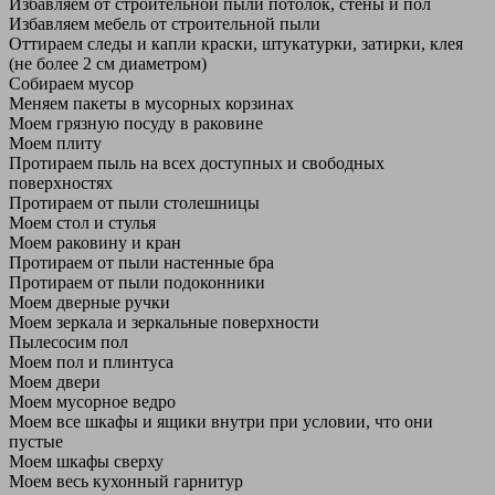
Избавляем от строительной пыли потолок, стены и пол
Избавляем мебель от строительной пыли
Оттираем следы и капли краски, штукатурки, затирки, клея
(не более 2 см диаметром)
Собираем мусор
Меняем пакеты в мусорных корзинах
Моем грязную посуду в раковине
Моем плиту
Протираем пыль на всех доступных и свободных
поверхностях
Протираем от пыли столешницы
Моем стол и стулья
Моем раковину и кран
Протираем от пыли настенные бра
Протираем от пыли подоконники
Моем дверные ручки
Моем зеркала и зеркальные поверхности
Пылесосим пол
Моем пол и плинтуса
Моем двери
Моем мусорное ведро
Моем все шкафы и ящики внутри при условии, что они
пустые
Моем шкафы сверху
Моем весь кухонный гарнитур