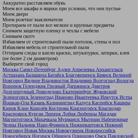
Аккуратно расставляем обувь
Моем все шкафы и ящики при условии, что они пустые
Моем двери
Моем розетки/ выключатели
Протираем от пыли все мелкие и крупные предметы
Снимаем защитную пленку и чехлы с мебели
Снимаем скотч
Избавляем от строительной пыли потолок, стены и пол
Избавляем мебель от строительной пыли
Оттираем следы и капли краски, штукатурки, затирки, клея
(не более 2 см диаметром)
Выберите свой город
Москва
Санкт-Петербург
Адлер
Апрелевка
Архангельск
Астрахань
Балашиха
Батайск
Благовещенск
Брянск
Великий
Новгород
Видное
Владивосток
Владимир
Волгоград
Вологда
Воронеж
Геленджик
Грозный
Дзержинск
Дмитров
Долгопрудный
Домодедово
Екатеринбург
Жуковский
Зеленогорск
Зеленоград
Иваново
Ивантеевка
Иркутск
Истра
Йошкар-Ола
Казань
Калининград
Калуга
Каспийск
Кашира
Киров
Клин
Королёв
Кострома
Красногорск
Краснодар
Красноярск
Курган
Липецк
Лобня
Люберцы
Магадан
Магнитогорск
Махачкала
Мурманск
Мытищи
Набережные
Челны
Нальчик
Наро-Фоминск
Нижневартовск
Нижний
Новгород
Новая Москва
Новокузнецк
Новороссийск
Новосибирск
Ногинск
Обнинск
Одинцово
Омск
Павловский