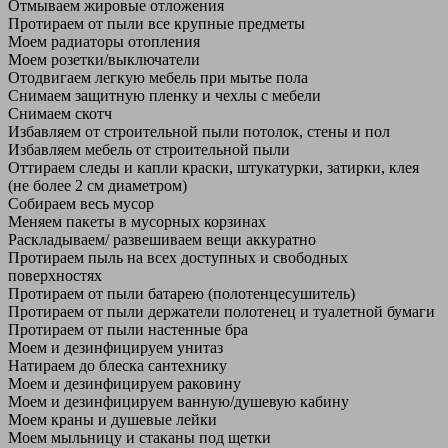
Отмываем жировые отложения
Протираем от пыли все крупные предметы
Моем радиаторы отопления
Моем розетки/выключатели
Отодвигаем легкую мебель при мытье пола
Снимаем защитную пленку и чехлы с мебели
Снимаем скотч
Избавляем от строительной пыли потолок, стены и пол
Избавляем мебель от строительной пыли
Оттираем следы и капли краски, штукатурки, затирки, клея
(не более 2 см диаметром)
Собираем весь мусор
Меняем пакеты в мусорных корзинах
Раскладываем/ развешиваем вещи аккуратно
Протираем пыль на всех доступных и свободных
поверхностях
Протираем от пыли батарею (полотенцесушитель)
Протираем от пыли держатели полотенец и туалетной бумаги
Протираем от пыли настенные бра
Моем и дезинфицируем унитаз
Натираем до блеска сантехнику
Моем и дезинфицируем раковину
Моем и дезинфицируем ванную/душевую кабину
Моем краны и душевые лейки
Моем мыльницу и стаканы под щетки