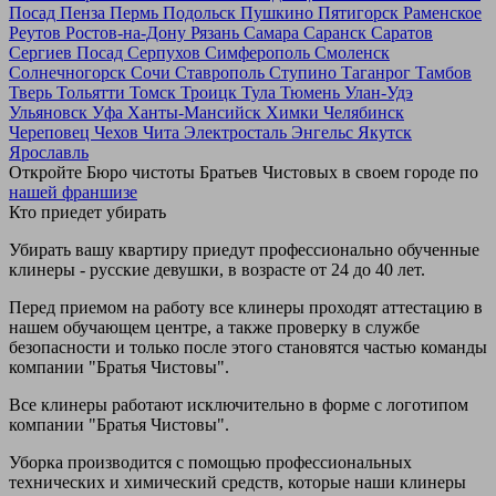
Посад
Пенза
Пермь
Подольск
Пушкино
Пятигорск
Раменское
Реутов
Ростов-на-Дону
Рязань
Самара
Саранск
Саратов
Сергиев Посад
Серпухов
Симферополь
Смоленск
Солнечногорск
Сочи
Ставрополь
Ступино
Таганрог
Тамбов
Тверь
Тольятти
Томск
Троицк
Тула
Тюмень
Улан-Удэ
Ульяновск
Уфа
Ханты-Мансийск
Химки
Челябинск
Череповец
Чехов
Чита
Электросталь
Энгельс
Якутск
Ярославль
Откройте Бюро чистоты Братьев Чистовых в своем городе по
нашей франшизе
Кто приедет убирать
Убирать вашу квартиру приедут профессионально обученные
клинеры - русские девушки, в возрасте от 24 до 40 лет.
Перед приемом на работу все клинеры проходят аттестацию в
нашем обучающем центре, а также проверку в службе
безопасности и только после этого становятся частью команды
компании "Братья Чистовы".
Все клинеры работают исключительно в форме с логотипом
компании "Братья Чистовы".
Уборка производится с помощью профессиональных
технических и химический средств, которые наши клинеры