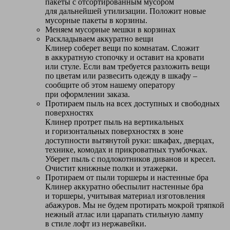
пакеты с отсортированным мусором
для дальнейшей утилизации. Положит новые
мусорные пакеты в корзины.
Меняем мусорные мешки в корзинах
Раскладываем аккуратно вещи
Клинер соберет вещи по комнатам. Сложит
в аккуратную стопочку и оставит на кровати
или стуле. Если вам требуется разложить вещи
по цветам или развесить одежду в шкафу –
сообщите об этом нашему оператору
при оформлении заказа.
Протираем пыль на всех доступных и свободных
поверхностях
Клинер протрет пыль на вертикальных
и горизонтальных поверхностях в зоне
доступности вытянутой руки: шкафах, дверцах,
технике, комодах и прикроватных тумбочках.
Уберет пыль с подлокотников диванов и кресел.
Очистит книжные полки и этажерки.
Протираем от пыли торшеры и настенные бра
Клинер аккуратно обеспылит настенные бра
и торшеры, учитывая материал изготовления
абажуров. Мы не будем протирать мокрой тряпкой
нежный атлас или царапать стильную лампу
в стиле лофт из нержавейки.