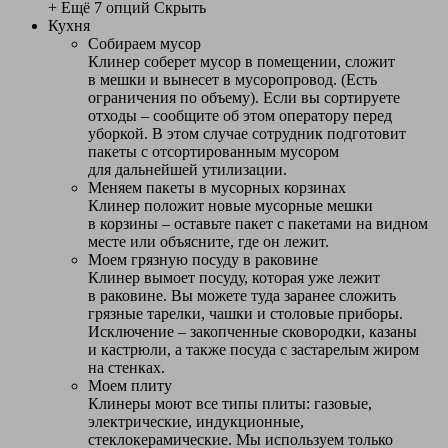
+ Ещё 7 опций
Скрыть
Кухня
Собираем мусор
Клинер соберет мусор в помещении, сложит
в мешки и вынесет в мусоропровод. (Есть
ограничения по объему). Если вы сортируете
отходы – сообщите об этом оператору перед
уборкой. В этом случае сотрудник подготовит
пакеты с отсортированным мусором
для дальнейшей утилизации.
Меняем пакеты в мусорных корзинах
Клинер положит новые мусорные мешки
в корзины – оставьте пакет с пакетами на видном
месте или объясните, где он лежит.
Моем грязную посуду в раковине
Клинер вымоет посуду, которая уже лежит
в раковине. Вы можете туда заранее сложить
грязные тарелки, чашки и столовые приборы.
Исключение – закопченные сковородки, казаны
и кастрюли, а также посуда с застарелым жиром
на стенках.
Моем плиту
Клинеры моют все типы плиты: газовые,
электрические, индукционные,
стеклокерамические. Мы используем только