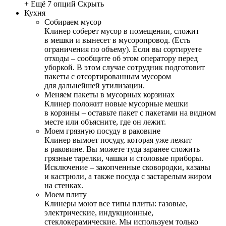
+ Ещё 7 опций
Скрыть
Кухня
Собираем мусор
Клинер соберет мусор в помещении, сложит
в мешки и вынесет в мусоропровод. (Есть
ограничения по объему). Если вы сортируете
отходы – сообщите об этом оператору перед
уборкой. В этом случае сотрудник подготовит
пакеты с отсортированным мусором
для дальнейшей утилизации.
Меняем пакеты в мусорных корзинах
Клинер положит новые мусорные мешки
в корзины – оставьте пакет с пакетами на видном
месте или объясните, где он лежит.
Моем грязную посуду в раковине
Клинер вымоет посуду, которая уже лежит
в раковине. Вы можете туда заранее сложить
грязные тарелки, чашки и столовые приборы.
Исключение – закопченные сковородки, казаны
и кастрюли, а также посуда с застарелым жиром
на стенках.
Моем плиту
Клинеры моют все типы плиты: газовые,
электрические, индукционные,
стеклокерамические. Мы используем только