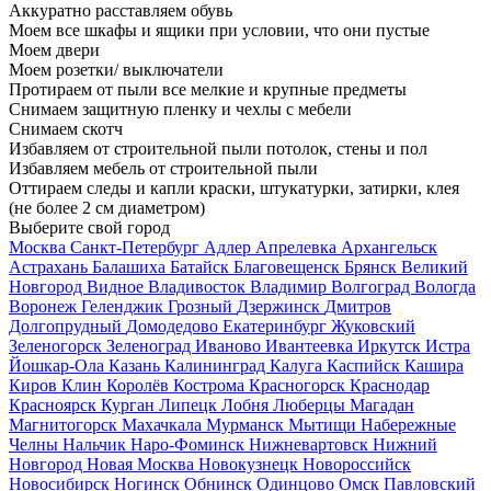
Аккуратно расставляем обувь
Моем все шкафы и ящики при условии, что они пустые
Моем двери
Моем розетки/ выключатели
Протираем от пыли все мелкие и крупные предметы
Снимаем защитную пленку и чехлы с мебели
Снимаем скотч
Избавляем от строительной пыли потолок, стены и пол
Избавляем мебель от строительной пыли
Оттираем следы и капли краски, штукатурки, затирки, клея
(не более 2 см диаметром)
Выберите свой город
Москва
Санкт-Петербург
Адлер
Апрелевка
Архангельск
Астрахань
Балашиха
Батайск
Благовещенск
Брянск
Великий
Новгород
Видное
Владивосток
Владимир
Волгоград
Вологда
Воронеж
Геленджик
Грозный
Дзержинск
Дмитров
Долгопрудный
Домодедово
Екатеринбург
Жуковский
Зеленогорск
Зеленоград
Иваново
Ивантеевка
Иркутск
Истра
Йошкар-Ола
Казань
Калининград
Калуга
Каспийск
Кашира
Киров
Клин
Королёв
Кострома
Красногорск
Краснодар
Красноярск
Курган
Липецк
Лобня
Люберцы
Магадан
Магнитогорск
Махачкала
Мурманск
Мытищи
Набережные
Челны
Нальчик
Наро-Фоминск
Нижневартовск
Нижний
Новгород
Новая Москва
Новокузнецк
Новороссийск
Новосибирск
Ногинск
Обнинск
Одинцово
Омск
Павловский