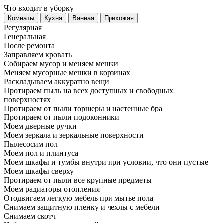
Что входит в уборку
Регу­лярная
Гене­ральная
После ремонта
Заправляем кровать
Собираем мусор и меняем мешки
Меняем мусорные мешки в корзинах
Раскладываем аккуратно вещи
Протираем пыль на всех доступных и свободных
поверхностях
Протираем от пыли торшеры и настенные бра
Протираем от пыли подоконники
Моем дверные ручки
Моем зеркала и зеркальные поверхности
Пылесосим пол
Моем пол и плинтуса
Моем шкафы и тумбы внутри при условии, что они пустые
Моем шкафы сверху
Протираем от пыли все крупные предметы
Моем радиаторы отопления
Отодвигаем легкую мебель при мытье пола
Снимаем защитную пленку и чехлы с мебели
Снимаем скотч