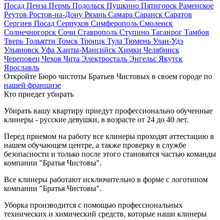
Посад
Пенза
Пермь
Подольск
Пушкино
Пятигорск
Раменское
Реутов
Ростов-на-Дону
Рязань
Самара
Саранск
Саратов
Сергиев Посад
Серпухов
Симферополь
Смоленск
Солнечногорск
Сочи
Ставрополь
Ступино
Таганрог
Тамбов
Тверь
Тольятти
Томск
Троицк
Тула
Тюмень
Улан-Удэ
Ульяновск
Уфа
Ханты-Мансийск
Химки
Челябинск
Череповец
Чехов
Чита
Электросталь
Энгельс
Якутск
Ярославль
Откройте Бюро чистоты Братьев Чистовых в своем городе по
нашей франшизе
Кто приедет убирать
Убирать вашу квартиру приедут профессионально обученные
клинеры - русские девушки, в возрасте от 24 до 40 лет.
Перед приемом на работу все клинеры проходят аттестацию в
нашем обучающем центре, а также проверку в службе
безопасности и только после этого становятся частью команды
компании "Братья Чистовы".
Все клинеры работают исключительно в форме с логотипом
компании "Братья Чистовы".
Уборка производится с помощью профессиональных
технических и химический средств, которые наши клинеры