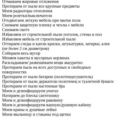
Отмываем жировые отложения
Протираем от пыли все крупные предметы
Моем радиаторы отопления
Моем розетки/выключатели
Отодвигаем легкую мебель при мытье пола
Снимаем защитную пленку и чехлы с мебели
Снимаем скотч
Избавляем от строительной пыли потолок, стены и пол
Избавляем мебель от строительной пыли
Оттираем следы и капли краски, штукатурки, затирки, клея
(не более 2 см диаметром)
Собираем весь мусор
Меняем пакеты в мусорных корзинах
Раскладываем/ развешиваем вещи аккуратно
Протираем пыль на всех доступных и свободных
поверхностях
Протираем от пыли батарею (полотенцесушитель)
Протираем от пыли держатели полотенец и туалетной бумаги
Протираем от пыли настенные бра
Моем и дезинфицируем унитаз
Натираем до блеска сантехнику
Моем и дезинфицируем раковину
Моем и дезинфицируем ванную/душевую кабину
Моем краны и душевые лейки
Моем мыльницу и стаканы под щетки