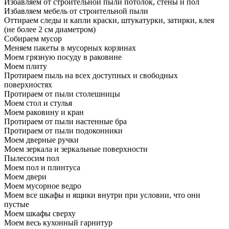
Избавляем от строительной пыли потолок, стены и пол
Избавляем мебель от строительной пыли
Оттираем следы и капли краски, штукатурки, затирки, клея
(не более 2 см диаметром)
Собираем мусор
Меняем пакеты в мусорных корзинах
Моем грязную посуду в раковине
Моем плиту
Протираем пыль на всех доступных и свободных
поверхностях
Протираем от пыли столешницы
Моем стол и стулья
Моем раковину и кран
Протираем от пыли настенные бра
Протираем от пыли подоконники
Моем дверные ручки
Моем зеркала и зеркальные поверхности
Пылесосим пол
Моем пол и плинтуса
Моем двери
Моем мусорное ведро
Моем все шкафы и ящики внутри при условии, что они
пустые
Моем шкафы сверху
Моем весь кухонный гарнитур