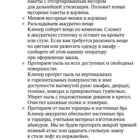
пакеты с отсортированным мусором
для дальнейшей утилизации. Положит новые
мусорные пакеты в корзины.
Меняем мусорные мешки в корзинах
Раскладываем аккуратно вещи
Клинер соберет вещи по комнатам. Сложит
в аккуратную стопочку и оставит на кровати
или стуле. Если вам требуется разложить вещи
по цветам или развесить одежду в шкафу –
сообщите об этом нашему оператору
при оформлении заказа.
Протираем пыль на всех доступных и свободных
поверхностях
Клинер протрет пыль на вертикальных
и горизонтальных поверхностях в зоне
доступности вытянутой руки: шкафах, дверцах,
технике, комодах и прикроватных тумбочках.
Уберет пыль с подлокотников диванов и кресел.
Очистит книжные полки и этажерки.
Протираем от пыли торшеры и настенные бра
Клинер аккуратно обеспылит настенные бра
и торшеры, учитывая материал изготовления
абажуров. Мы не будем протирать мокрой тряпкой
нежный атлас или царапать стильную лампу
в стиле лофт из нержавейки.