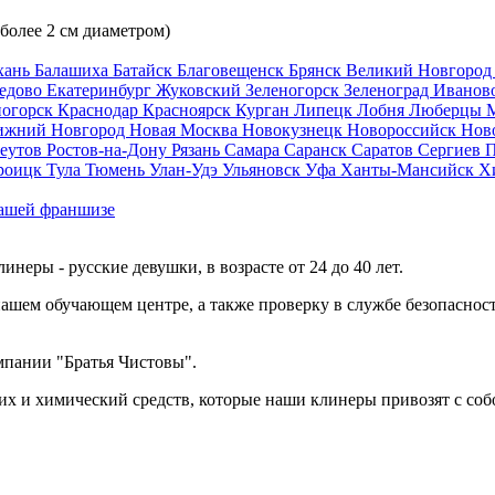
 более 2 см диаметром)
хань
Балашиха
Батайск
Благовещенск
Брянск
Великий Новгоро
едово
Екатеринбург
Жуковский
Зеленогорск
Зеленоград
Иванов
ногорск
Краснодар
Красноярск
Курган
Липецк
Лобня
Люберцы
ижний Новгород
Новая Москва
Новокузнецк
Новороссийск
Нов
еутов
Ростов-на-Дону
Рязань
Самара
Саранск
Саратов
Сергиев 
роицк
Тула
Тюмень
Улан-Удэ
Ульяновск
Уфа
Ханты-Мансийск
Х
ашей франшизе
еры - русские девушки, в возрасте от 24 до 40 лет.
ашем обучающем центре, а также проверку в службе безопасност
мпании "Братья Чистовы".
х и химический средств, которые наши клинеры привозят с соб