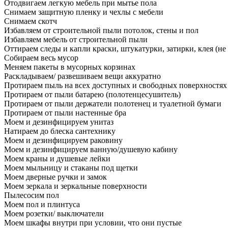
Отодвигаем легкую мебель при мытье пола
Снимаем защитную пленку и чехлы с мебели
Снимаем скотч
Избавляем от строительной пыли потолок, стены и пол
Избавляем мебель от строительной пыли
Оттираем следы и капли краски, штукатурки, затирки, клея (не
Собираем весь мусор
Меняем пакеты в мусорных корзинах
Раскладываем/ развешиваем вещи аккуратно
Протираем пыль на всех доступных и свободных поверхностях
Протираем от пыли батарею (полотенцесушитель)
Протираем от пыли держатели полотенец и туалетной бумаги
Протираем от пыли настенные бра
Моем и дезинфицируем унитаз
Натираем до блеска сантехнику
Моем и дезинфицируем раковину
Моем и дезинфицируем ванную/душевую кабину
Моем краны и душевые лейки
Моем мыльницу и стаканы под щетки
Моем дверные ручки и замок
Моем зеркала и зеркальные поверхности
Пылесосим пол
Моем пол и плинтуса
Моем розетки/ выключатели
Моем шкафы внутри при условии, что они пустые