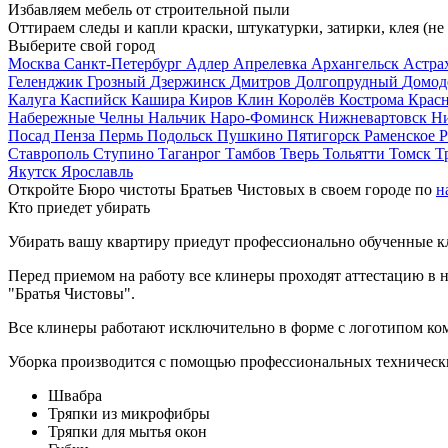
Избавляем мебель от строительной пыли
Оттираем следы и капли краски, штукатурки, затирки, клея (не
Выберите свой город
Москва
Санкт-Петербург
Адлер
Апрелевка
Архангельск
Астра
Геленджик
Грозный
Дзержинск
Дмитров
Долгопрудный
Домод
Калуга
Каспийск
Кашира
Киров
Клин
Королёв
Кострома
Крас
Набережные Челны
Нальчик
Наро-Фоминск
Нижневартовск
Н
Посад
Пенза
Пермь
Подольск
Пушкино
Пятигорск
Раменское
Р
Ставрополь
Ступино
Таганрог
Тамбов
Тверь
Тольятти
Томск
Т
Якутск
Ярославль
Откройте Бюро чистоты Братьев Чистовых в своем городе по
н
Кто приедет убирать
Убирать вашу квартиру приедут профессионально обученные клин
Перед приемом на работу все клинеры проходят аттестацию в н
"Братья Чистовы".
Все клинеры работают исключительно в форме с логотипом ко
Уборка производится с помощью профессиональных технически
Швабра
Тряпки из микрофибры
Тряпки для мытья окон