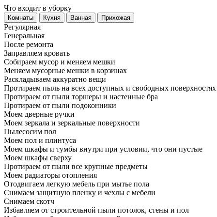
Что входит в уборку
Регу­лярная
Гене­ральная
После ремонта
Заправляем кровать
Собираем мусор и меняем мешки
Меняем мусорные мешки в корзинах
Раскладываем аккуратно вещи
Протираем пыль на всех доступных и свободных поверхностях
Протираем от пыли торшеры и настенные бра
Протираем от пыли подоконники
Моем дверные ручки
Моем зеркала и зеркальные поверхности
Пылесосим пол
Моем пол и плинтуса
Моем шкафы и тумбы внутри при условии, что они пустые
Моем шкафы сверху
Протираем от пыли все крупные предметы
Моем радиаторы отопления
Отодвигаем легкую мебель при мытье пола
Снимаем защитную пленку и чехлы с мебели
Снимаем скотч
Избавляем от строительной пыли потолок, стены и пол