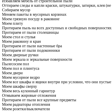
Избавляем мебель от строительной пыли
Оттираем следы и капли краски, штукатурки, затирки, клея (не
Собираем мусор
Меняем пакеты в мусорных корзинах
Моем грязную посуду в раковине
Моем плиту
Протираем пыль на всех доступных и свободных поверхностях
Протираем от пыли столешницы
Моем стол и стулья
Моем раковину и кран
Протираем от пыли настенные бра
Протираем от пыли подоконники
Моем дверные ручки
Моем зеркала и зеркальные поверхности
Пылесосим пол
Моем пол и плинтуса
Моем двери
Моем мусорное ведро
Моем все шкафы и ящики внутри при условии, что они пустые
Моем шкафы сверху
Моем весь кухонный гарнитур
Отмываем жировые отложения
Протираем от пыли все крупные предметы
Моем радиаторы отопления
Моем розетки/выключатели