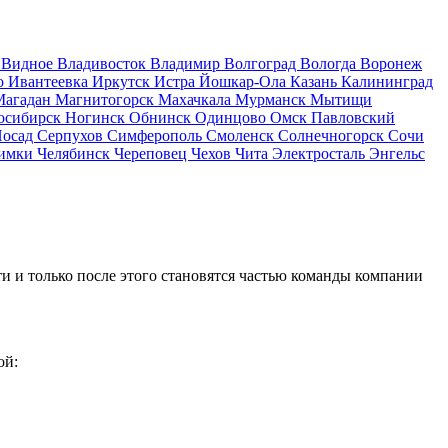
д
Видное
Владивосток
Владимир
Волгоград
Вологда
Воронеж
о
Ивантеевка
Иркутск
Истра
Йошкар-Ола
Казань
Калининград
Магадан
Магнитогорск
Махачкала
Мурманск
Мытищи
осибирск
Ногинск
Обнинск
Одинцово
Омск
Павловский
Посад
Серпухов
Симферополь
Смоленск
Солнечногорск
Сочи
имки
Челябинск
Череповец
Чехов
Чита
Электросталь
Энгельс
и и только после этого становятся частью команды компании
ой: