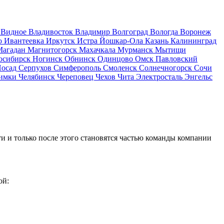
д
Видное
Владивосток
Владимир
Волгоград
Вологда
Воронеж
о
Ивантеевка
Иркутск
Истра
Йошкар-Ола
Казань
Калининград
Магадан
Магнитогорск
Махачкала
Мурманск
Мытищи
осибирск
Ногинск
Обнинск
Одинцово
Омск
Павловский
Посад
Серпухов
Симферополь
Смоленск
Солнечногорск
Сочи
имки
Челябинск
Череповец
Чехов
Чита
Электросталь
Энгельс
и и только после этого становятся частью команды компании
ой: