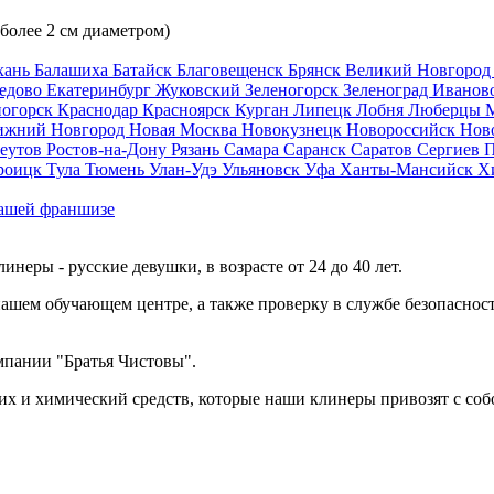
 более 2 см диаметром)
хань
Балашиха
Батайск
Благовещенск
Брянск
Великий Новгоро
едово
Екатеринбург
Жуковский
Зеленогорск
Зеленоград
Иванов
ногорск
Краснодар
Красноярск
Курган
Липецк
Лобня
Люберцы
ижний Новгород
Новая Москва
Новокузнецк
Новороссийск
Нов
еутов
Ростов-на-Дону
Рязань
Самара
Саранск
Саратов
Сергиев 
роицк
Тула
Тюмень
Улан-Удэ
Ульяновск
Уфа
Ханты-Мансийск
Х
ашей франшизе
еры - русские девушки, в возрасте от 24 до 40 лет.
ашем обучающем центре, а также проверку в службе безопасност
мпании "Братья Чистовы".
х и химический средств, которые наши клинеры привозят с соб