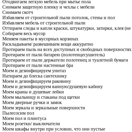
Отодвигаем легкую мебель при мытье пола
Снимаем защитную пленку и чехлы с мебели
Снимаем скотч
Избавляем от строительной пыли потолок, стены и пол
Избавляем мебель от строительной пыли
Оттираем следы и капли краски, штукатурки, затирки, клея (не
Собираем весь мусор
Меняем пакеты в мусорных корзинах
Раскладываем/ развешиваем вещи аккуратно
Протираем пыль на всех доступных и свободных поверхностях
Протираем от пыли батарею (полотенцесушитель)
Протираем от пыли держатели полотенец и туалетной бумаги
Протираем от пыли настенные бра
Моем и дезинфицируем унитаз
Натираем до блеска сантехнику
Моем и дезинфицируем раковину
Моем и дезинфицируем ванную/душевую кабину
Моем краны и душевые лейки
Моем мыльницу и стаканы под щетки
Моем дверные ручки и замок
Моем зеркала и зеркальные поверхности
Пылесосим пол
Моем пол и плинтуса
Моем розетки/ выключатели
Моем шкафы внутри при условии, что они пустые