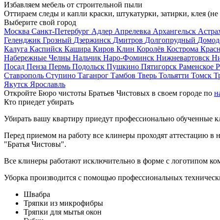
Избавляем мебель от строительной пыли
Оттираем следы и капли краски, штукатурки, затирки, клея (не
Выберите свой город
Москва
Санкт-Петербург
Адлер
Апрелевка
Архангельск
Астра
Геленджик
Грозный
Дзержинск
Дмитров
Долгопрудный
Домод
Калуга
Каспийск
Кашира
Киров
Клин
Королёв
Кострома
Крас
Набережные Челны
Нальчик
Наро-Фоминск
Нижневартовск
Н
Посад
Пенза
Пермь
Подольск
Пушкино
Пятигорск
Раменское
Р
Ставрополь
Ступино
Таганрог
Тамбов
Тверь
Тольятти
Томск
Т
Якутск
Ярославль
Откройте Бюро чистоты Братьев Чистовых в своем городе по
н
Кто приедет убирать
Убирать вашу квартиру приедут профессионально обученные клин
Перед приемом на работу все клинеры проходят аттестацию в н
"Братья Чистовы".
Все клинеры работают исключительно в форме с логотипом ко
Уборка производится с помощью профессиональных технически
Швабра
Тряпки из микрофибры
Тряпки для мытья окон