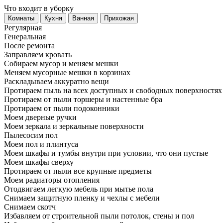
Что входит в уборку
Регу­лярная
Гене­ральная
После ремонта
Заправляем кровать
Собираем мусор и меняем мешки
Меняем мусорные мешки в корзинах
Раскладываем аккуратно вещи
Протираем пыль на всех доступных и свободных поверхностях
Протираем от пыли торшеры и настенные бра
Протираем от пыли подоконники
Моем дверные ручки
Моем зеркала и зеркальные поверхности
Пылесосим пол
Моем пол и плинтуса
Моем шкафы и тумбы внутри при условии, что они пустые
Моем шкафы сверху
Протираем от пыли все крупные предметы
Моем радиаторы отопления
Отодвигаем легкую мебель при мытье пола
Снимаем защитную пленку и чехлы с мебели
Снимаем скотч
Избавляем от строительной пыли потолок, стены и пол