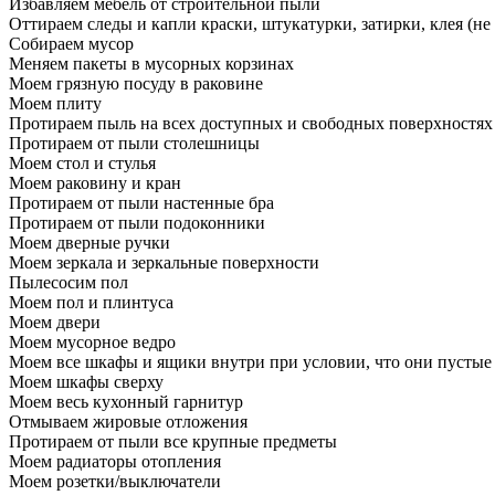
Избавляем мебель от строительной пыли
Оттираем следы и капли краски, штукатурки, затирки, клея (не
Собираем мусор
Меняем пакеты в мусорных корзинах
Моем грязную посуду в раковине
Моем плиту
Протираем пыль на всех доступных и свободных поверхностях
Протираем от пыли столешницы
Моем стол и стулья
Моем раковину и кран
Протираем от пыли настенные бра
Протираем от пыли подоконники
Моем дверные ручки
Моем зеркала и зеркальные поверхности
Пылесосим пол
Моем пол и плинтуса
Моем двери
Моем мусорное ведро
Моем все шкафы и ящики внутри при условии, что они пустые
Моем шкафы сверху
Моем весь кухонный гарнитур
Отмываем жировые отложения
Протираем от пыли все крупные предметы
Моем радиаторы отопления
Моем розетки/выключатели