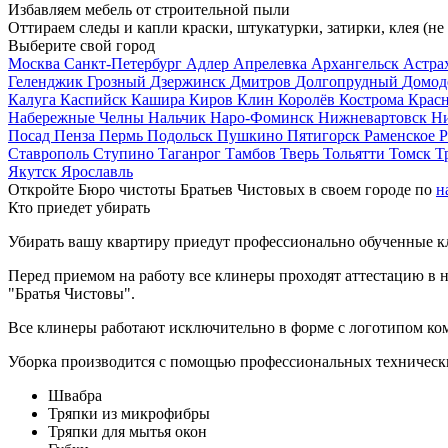
Избавляем мебель от строительной пыли
Оттираем следы и капли краски, штукатурки, затирки, клея (не
Выберите свой город
Москва
Санкт-Петербург
Адлер
Апрелевка
Архангельск
Астра
Геленджик
Грозный
Дзержинск
Дмитров
Долгопрудный
Домод
Калуга
Каспийск
Кашира
Киров
Клин
Королёв
Кострома
Крас
Набережные Челны
Нальчик
Наро-Фоминск
Нижневартовск
Н
Посад
Пенза
Пермь
Подольск
Пушкино
Пятигорск
Раменское
Р
Ставрополь
Ступино
Таганрог
Тамбов
Тверь
Тольятти
Томск
Т
Якутск
Ярославль
Откройте Бюро чистоты Братьев Чистовых в своем городе по
н
Кто приедет убирать
Убирать вашу квартиру приедут профессионально обученные клин
Перед приемом на работу все клинеры проходят аттестацию в н
"Братья Чистовы".
Все клинеры работают исключительно в форме с логотипом ко
Уборка производится с помощью профессиональных технически
Швабра
Тряпки из микрофибры
Тряпки для мытья окон