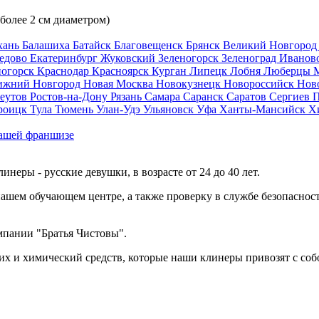
 более 2 см диаметром)
хань
Балашиха
Батайск
Благовещенск
Брянск
Великий Новгоро
едово
Екатеринбург
Жуковский
Зеленогорск
Зеленоград
Иванов
ногорск
Краснодар
Красноярск
Курган
Липецк
Лобня
Люберцы
ижний Новгород
Новая Москва
Новокузнецк
Новороссийск
Нов
еутов
Ростов-на-Дону
Рязань
Самара
Саранск
Саратов
Сергиев 
роицк
Тула
Тюмень
Улан-Удэ
Ульяновск
Уфа
Ханты-Мансийск
Х
ашей франшизе
еры - русские девушки, в возрасте от 24 до 40 лет.
ашем обучающем центре, а также проверку в службе безопасност
мпании "Братья Чистовы".
х и химический средств, которые наши клинеры привозят с соб