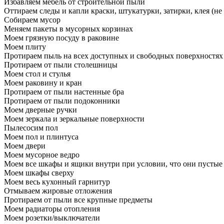
Избавляем мебель от строительной пыли
Оттираем следы и капли краски, штукатурки, затирки, клея (не
Собираем мусор
Меняем пакеты в мусорных корзинах
Моем грязную посуду в раковине
Моем плиту
Протираем пыль на всех доступных и свободных поверхностях
Протираем от пыли столешницы
Моем стол и стулья
Моем раковину и кран
Протираем от пыли настенные бра
Протираем от пыли подоконники
Моем дверные ручки
Моем зеркала и зеркальные поверхности
Пылесосим пол
Моем пол и плинтуса
Моем двери
Моем мусорное ведро
Моем все шкафы и ящики внутри при условии, что они пустые
Моем шкафы сверху
Моем весь кухонный гарнитур
Отмываем жировые отложения
Протираем от пыли все крупные предметы
Моем радиаторы отопления
Моем розетки/выключатели