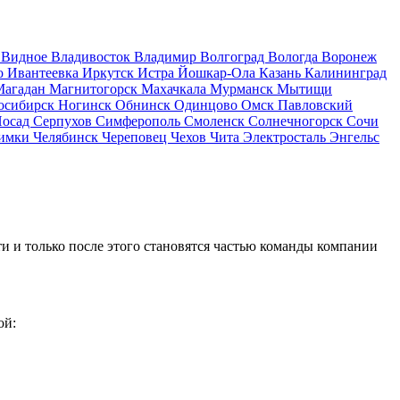
д
Видное
Владивосток
Владимир
Волгоград
Вологда
Воронеж
о
Ивантеевка
Иркутск
Истра
Йошкар-Ола
Казань
Калининград
Магадан
Магнитогорск
Махачкала
Мурманск
Мытищи
осибирск
Ногинск
Обнинск
Одинцово
Омск
Павловский
Посад
Серпухов
Симферополь
Смоленск
Солнечногорск
Сочи
имки
Челябинск
Череповец
Чехов
Чита
Электросталь
Энгельс
и и только после этого становятся частью команды компании
ой: