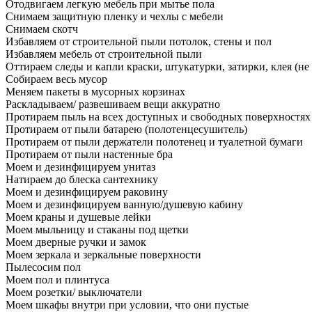
Отодвигаем легкую мебель при мытье пола
Снимаем защитную пленку и чехлы с мебели
Снимаем скотч
Избавляем от строительной пыли потолок, стены и пол
Избавляем мебель от строительной пыли
Оттираем следы и капли краски, штукатурки, затирки, клея (не
Собираем весь мусор
Меняем пакеты в мусорных корзинах
Раскладываем/ развешиваем вещи аккуратно
Протираем пыль на всех доступных и свободных поверхностях
Протираем от пыли батарею (полотенцесушитель)
Протираем от пыли держатели полотенец и туалетной бумаги
Протираем от пыли настенные бра
Моем и дезинфицируем унитаз
Натираем до блеска сантехнику
Моем и дезинфицируем раковину
Моем и дезинфицируем ванную/душевую кабину
Моем краны и душевые лейки
Моем мыльницу и стаканы под щетки
Моем дверные ручки и замок
Моем зеркала и зеркальные поверхности
Пылесосим пол
Моем пол и плинтуса
Моем розетки/ выключатели
Моем шкафы внутри при условии, что они пустые