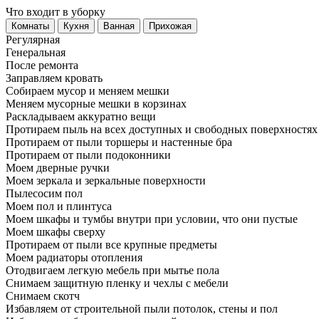
Что входит в уборку
Регу­лярная
Гене­ральная
После ремонта
Заправляем кровать
Собираем мусор и меняем мешки
Меняем мусорные мешки в корзинах
Раскладываем аккуратно вещи
Протираем пыль на всех доступных и свободных поверхностях
Протираем от пыли торшеры и настенные бра
Протираем от пыли подоконники
Моем дверные ручки
Моем зеркала и зеркальные поверхности
Пылесосим пол
Моем пол и плинтуса
Моем шкафы и тумбы внутри при условии, что они пустые
Моем шкафы сверху
Протираем от пыли все крупные предметы
Моем радиаторы отопления
Отодвигаем легкую мебель при мытье пола
Снимаем защитную пленку и чехлы с мебели
Снимаем скотч
Избавляем от строительной пыли потолок, стены и пол