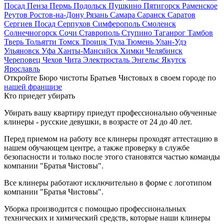
Посад
Пенза
Пермь
Подольск
Пушкино
Пятигорск
Раменское
Реутов
Ростов-на-Дону
Рязань
Самара
Саранск
Саратов
Сергиев Посад
Серпухов
Симферополь
Смоленск
Солнечногорск
Сочи
Ставрополь
Ступино
Таганрог
Тамбов
Тверь
Тольятти
Томск
Троицк
Тула
Тюмень
Улан-Удэ
Ульяновск
Уфа
Ханты-Мансийск
Химки
Челябинск
Череповец
Чехов
Чита
Электросталь
Энгельс
Якутск
Ярославль
Откройте Бюро чистоты Братьев Чистовых в своем городе по
нашей франшизе
Кто приедет убирать
Убирать вашу квартиру приедут профессионально обученные
клинеры - русские девушки, в возрасте от 24 до 40 лет.
Перед приемом на работу все клинеры проходят аттестацию в
нашем обучающем центре, а также проверку в службе
безопасности и только после этого становятся частью команды
компании "Братья Чистовы".
Все клинеры работают исключительно в форме с логотипом
компании "Братья Чистовы".
Уборка производится с помощью профессиональных
технических и химический средств, которые наши клинеры