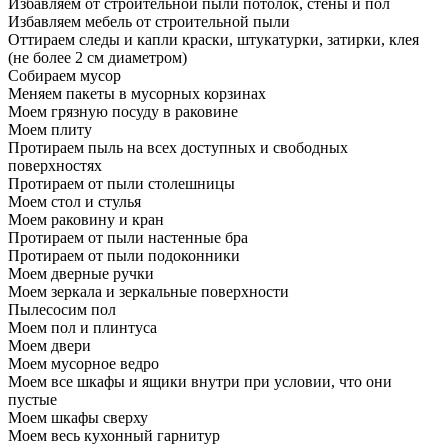
Избавляем от строительной пыли потолок, стены и пол
Избавляем мебель от строительной пыли
Оттираем следы и капли краски, штукатурки, затирки, клея
(не более 2 см диаметром)
Собираем мусор
Меняем пакеты в мусорных корзинах
Моем грязную посуду в раковине
Моем плиту
Протираем пыль на всех доступных и свободных
поверхностях
Протираем от пыли столешницы
Моем стол и стулья
Моем раковину и кран
Протираем от пыли настенные бра
Протираем от пыли подоконники
Моем дверные ручки
Моем зеркала и зеркальные поверхности
Пылесосим пол
Моем пол и плинтуса
Моем двери
Моем мусорное ведро
Моем все шкафы и ящики внутри при условии, что они
пустые
Моем шкафы сверху
Моем весь кухонный гарнитур