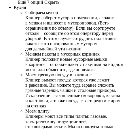
+ Ещё 7 опций
Скрыть
Кухня
Собираем мусор
Клинер соберет мусор в помещении, сложит
в мешки и вынесет в мусоропровод. (Есть
ограничения по объему). Если вы сортируете
отходы – сообщите об этом оператору перед
уборкой. В этом случае сотрудник подготовит
пакеты с отсортированным мусором
для дальнейшей утилизации.
Меняем пакеты в мусорных корзинах
Клинер положит новые мусорные мешки
в корзины – оставьте пакет с пакетами на видном
месте или объясните, где он лежит.
Моем грязную посуду в раковине
Клинер вымоет посуду, которая уже лежит
в раковине. Вы можете туда заранее сложить
грязные тарелки, чашки и столовые приборы.
Исключение – закопченные сковородки, казаны
и кастрюли, а также посуда с застарелым жиром
на стенках.
Моем плиту
Клинеры моют все типы плиты: газовые,
электрические, индукционные,
стеклокерамические. Мы используем только