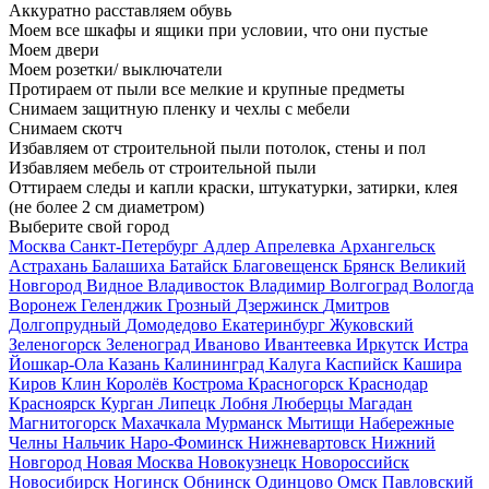
Аккуратно расставляем обувь
Моем все шкафы и ящики при условии, что они пустые
Моем двери
Моем розетки/ выключатели
Протираем от пыли все мелкие и крупные предметы
Снимаем защитную пленку и чехлы с мебели
Снимаем скотч
Избавляем от строительной пыли потолок, стены и пол
Избавляем мебель от строительной пыли
Оттираем следы и капли краски, штукатурки, затирки, клея
(не более 2 см диаметром)
Выберите свой город
Москва
Санкт-Петербург
Адлер
Апрелевка
Архангельск
Астрахань
Балашиха
Батайск
Благовещенск
Брянск
Великий
Новгород
Видное
Владивосток
Владимир
Волгоград
Вологда
Воронеж
Геленджик
Грозный
Дзержинск
Дмитров
Долгопрудный
Домодедово
Екатеринбург
Жуковский
Зеленогорск
Зеленоград
Иваново
Ивантеевка
Иркутск
Истра
Йошкар-Ола
Казань
Калининград
Калуга
Каспийск
Кашира
Киров
Клин
Королёв
Кострома
Красногорск
Краснодар
Красноярск
Курган
Липецк
Лобня
Люберцы
Магадан
Магнитогорск
Махачкала
Мурманск
Мытищи
Набережные
Челны
Нальчик
Наро-Фоминск
Нижневартовск
Нижний
Новгород
Новая Москва
Новокузнецк
Новороссийск
Новосибирск
Ногинск
Обнинск
Одинцово
Омск
Павловский