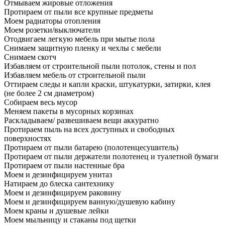
Отмываем жировые отложения
Протираем от пыли все крупные предметы
Моем радиаторы отопления
Моем розетки/выключатели
Отодвигаем легкую мебель при мытье пола
Снимаем защитную пленку и чехлы с мебели
Снимаем скотч
Избавляем от строительной пыли потолок, стены и пол
Избавляем мебель от строительной пыли
Оттираем следы и капли краски, штукатурки, затирки, клея
(не более 2 см диаметром)
Собираем весь мусор
Меняем пакеты в мусорных корзинах
Раскладываем/ развешиваем вещи аккуратно
Протираем пыль на всех доступных и свободных
поверхностях
Протираем от пыли батарею (полотенцесушитель)
Протираем от пыли держатели полотенец и туалетной бумаги
Протираем от пыли настенные бра
Моем и дезинфицируем унитаз
Натираем до блеска сантехнику
Моем и дезинфицируем раковину
Моем и дезинфицируем ванную/душевую кабину
Моем краны и душевые лейки
Моем мыльницу и стаканы под щетки