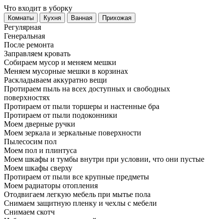
Что входит в уборку
Регу­лярная
Гене­ральная
После ремонта
Заправляем кровать
Собираем мусор и меняем мешки
Меняем мусорные мешки в корзинах
Раскладываем аккуратно вещи
Протираем пыль на всех доступных и свободных
поверхностях
Протираем от пыли торшеры и настенные бра
Протираем от пыли подоконники
Моем дверные ручки
Моем зеркала и зеркальные поверхности
Пылесосим пол
Моем пол и плинтуса
Моем шкафы и тумбы внутри при условии, что они пустые
Моем шкафы сверху
Протираем от пыли все крупные предметы
Моем радиаторы отопления
Отодвигаем легкую мебель при мытье пола
Снимаем защитную пленку и чехлы с мебели
Снимаем скотч