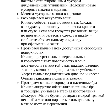
пакеты с отсортированным мусором
для дальнейшей утилизации. Положит новые
мусорные пакеты в корзины.
Меняем мусорные мешки в корзинах
Раскладываем аккуратно вещи
Клинер соберет вещи по комнатам. Сложит
в аккуратную стопочку и оставит на кровати
или стуле. Если вам требуется разложить вещи
по цветам или развесить одежду в шкафу –
сообщите об этом нашему оператору
при оформлении заказа.
Протираем пыль на всех доступных и свободных
поверхностях
Клинер протрет пыль на вертикальных
и горизонтальных поверхностях в зоне
доступности вытянутой руки: шкафах, дверцах,
технике, комодах и прикроватных тумбочках.
Уберет пыль с подлокотников диванов и кресел.
Очистит книжные полки и этажерки.
Протираем от пыли торшеры и настенные бра
Клинер аккуратно обеспылит настенные бра
и торшеры, учитывая материал изготовления
абажуров. Мы не будем протирать мокрой тряпкой
нежный атлас или царапать стильную лампу
в стиле лофт из нержавейки.