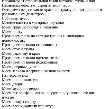
Избавляем от строительной пыли потолок, стены и пол
Избавляем мебель от строительной пыли
Оттираем следы и капли краски, штукатурки, затирки, клея
(не более 2 см диаметром)
Собираем мусор
Меняем пакеты в мусорных корзинах
Моем грязную посуду в раковине
Моем плиту
Протираем пыль на всех доступных и свободных
поверхностях
Протираем от пыли столешницы
Моем стол и стулья
Моем раковину и кран
Протираем от пыли настенные бра
Протираем от пыли подоконники
Моем дверные ручки
Моем зеркала и зеркальные поверхности
Пылесосим пол
Моем пол и плинтуса
Моем двери
Моем мусорное ведро
Моем все шкафы и ящики внутри при условии, что они
пустые
Моем шкафы сверху
Моем весь кухонный гарнитур