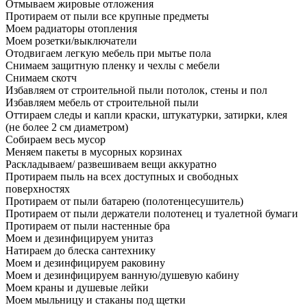
Отмываем жировые отложения
Протираем от пыли все крупные предметы
Моем радиаторы отопления
Моем розетки/выключатели
Отодвигаем легкую мебель при мытье пола
Снимаем защитную пленку и чехлы с мебели
Снимаем скотч
Избавляем от строительной пыли потолок, стены и пол
Избавляем мебель от строительной пыли
Оттираем следы и капли краски, штукатурки, затирки, клея
(не более 2 см диаметром)
Собираем весь мусор
Меняем пакеты в мусорных корзинах
Раскладываем/ развешиваем вещи аккуратно
Протираем пыль на всех доступных и свободных
поверхностях
Протираем от пыли батарею (полотенцесушитель)
Протираем от пыли держатели полотенец и туалетной бумаги
Протираем от пыли настенные бра
Моем и дезинфицируем унитаз
Натираем до блеска сантехнику
Моем и дезинфицируем раковину
Моем и дезинфицируем ванную/душевую кабину
Моем краны и душевые лейки
Моем мыльницу и стаканы под щетки