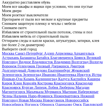
Аккуратно расставляем обувь
Моем все шкафы и ящики при условии, что они пустые
Моем двери
Моем розетки/ выключатели
Протираем от пыли все мелкие и крупные предметы
Снимаем защитную пленку и чехлы с мебели
Снимаем скотч
Избавляем от строительной пыли потолок, стены и пол
Избавляем мебель от строительной пыли
Оттираем следы и капли краски, штукатурки, затирки, клея
(не более 2 см диаметром)
Выберите свой город
Москва
Санкт-Петербург
Адлер
Апрелевка
Архангельск
Астрахань
Балашиха
Батайск
Благовещенск
Брянск
Великий
Новгород
Видное
Владивосток
Владимир
Волгоград
Вологда
Воронеж
Геленджик
Грозный
Дзержинск
Дмитров
Долгопрудный
Домодедово
Екатеринбург
Жуковский
Зеленогорск
Зеленоград
Иваново
Ивантеевка
Иркутск
Истра
Йошкар-Ола
Казань
Калининград
Калуга
Каспийск
Кашира
Киров
Клин
Королёв
Кострома
Красногорск
Краснодар
Красноярск
Курган
Липецк
Лобня
Люберцы
Магадан
Магнитогорск
Махачкала
Мурманск
Мытищи
Набережные
Челны
Нальчик
Наро-Фоминск
Нижневартовск
Нижний
Новгород
Новая Москва
Новокузнецк
Новороссийск
Новосибирск
Ногинск
Обнинск
Одинцово
Омск
Павловский