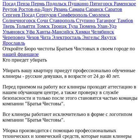
Посад
Пенза
Пермь
Подольск
Пушкино
Пятигорск
Раменское
Реутов
Ростов-на-Дону
Рязань
Самара
Саранск
Саратов
Сергиев Посад
Серпухов
Симферополь
Смоленск
Солнечногорск
Сочи
Ставрополь
Ступино
Таганрог
Тамбов
Тверь
Тольятти
Томск
Троицк
Тула
Тюмень
Улан-Удэ
Ульяновск
Уфа
Ханты-Мансийск
Химки
Челябинск
Череповец
Чехов
Чита
Электросталь
Энгельс
Якутск
Ярославль
Откройте Бюро чистоты Братьев Чистовых в своем городе по
нашей франшизе
Кто приедет убирать
Убирать вашу квартиру приедут профессионально обученные
клинеры - русские девушки, в возрасте от 24 до 40 лет.
Перед приемом на работу все клинеры проходят аттестацию в
нашем обучающем центре, а также проверку в службе
безопасности и только после этого становятся частью команды
компании "Братья Чистовы".
Все клинеры работают исключительно в форме с логотипом
компании "Братья Чистовы".
Уборка производится с помощью профессиональных
технических и химический средств, которые наши клинеры