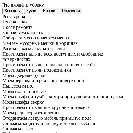
Что входит в уборку
Регу­лярная
Гене­ральная
После ремонта
Заправляем кровать
Собираем мусор и меняем мешки
Меняем мусорные мешки в корзинах
Раскладываем аккуратно вещи
Протираем пыль на всех доступных и свободных
поверхностях
Протираем от пыли торшеры и настенные бра
Протираем от пыли подоконники
Моем дверные ручки
Моем зеркала и зеркальные поверхности
Пылесосим пол
Моем пол и плинтуса
Моем шкафы и тумбы внутри при условии, что они пустые
Моем шкафы сверху
Протираем от пыли все крупные предметы
Моем радиаторы отопления
Отодвигаем легкую мебель при мытье пола
Снимаем защитную пленку и чехлы с мебели
Снимаем скотч