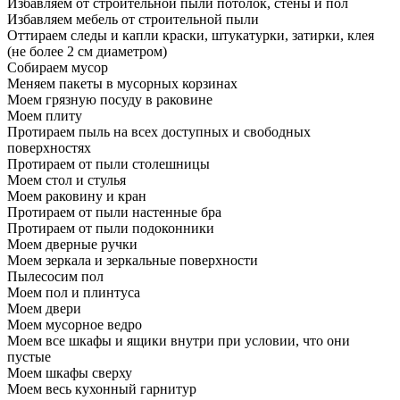
Избавляем от строительной пыли потолок, стены и пол
Избавляем мебель от строительной пыли
Оттираем следы и капли краски, штукатурки, затирки, клея
(не более 2 см диаметром)
Собираем мусор
Меняем пакеты в мусорных корзинах
Моем грязную посуду в раковине
Моем плиту
Протираем пыль на всех доступных и свободных
поверхностях
Протираем от пыли столешницы
Моем стол и стулья
Моем раковину и кран
Протираем от пыли настенные бра
Протираем от пыли подоконники
Моем дверные ручки
Моем зеркала и зеркальные поверхности
Пылесосим пол
Моем пол и плинтуса
Моем двери
Моем мусорное ведро
Моем все шкафы и ящики внутри при условии, что они
пустые
Моем шкафы сверху
Моем весь кухонный гарнитур