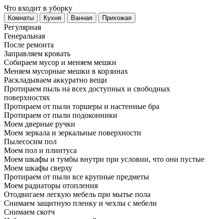
Что входит в уборку
Регу­лярная
Гене­ральная
После ремонта
Заправляем кровать
Собираем мусор и меняем мешки
Меняем мусорные мешки в корзинах
Раскладываем аккуратно вещи
Протираем пыль на всех доступных и свободных
поверхностях
Протираем от пыли торшеры и настенные бра
Протираем от пыли подоконники
Моем дверные ручки
Моем зеркала и зеркальные поверхности
Пылесосим пол
Моем пол и плинтуса
Моем шкафы и тумбы внутри при условии, что они пустые
Моем шкафы сверху
Протираем от пыли все крупные предметы
Моем радиаторы отопления
Отодвигаем легкую мебель при мытье пола
Снимаем защитную пленку и чехлы с мебели
Снимаем скотч