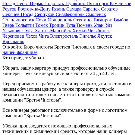
Посад
Пенза
Пермь
Подольск
Пушкино
Пятигорск
Раменское
Реутов
Ростов-на-Дону
Рязань
Самара
Саранск
Саратов
Сергиев Посад
Серпухов
Симферополь
Смоленск
Солнечногорск
Сочи
Ставрополь
Ступино
Таганрог
Тамбов
Тверь
Тольятти
Томск
Троицк
Тула
Тюмень
Улан-Удэ
Ульяновск
Уфа
Ханты-Мансийск
Химки
Челябинск
Череповец
Чехов
Чита
Электросталь
Энгельс
Якутск
Ярославль
Откройте Бюро чистоты Братьев Чистовых в своем городе по
нашей франшизе
Кто приедет убирать
Убирать вашу квартиру приедут профессионально обученные
клинеры - русские девушки, в возрасте от 24 до 40 лет.
Перед приемом на работу все клинеры проходят аттестацию в
нашем обучающем центре, а также проверку в службе
безопасности и только после этого становятся частью команды
компании "Братья Чистовы".
Все клинеры работают исключительно в форме с логотипом
компании "Братья Чистовы".
Уборка производится с помощью профессиональных
технических и химический средств, которые наши клинеры