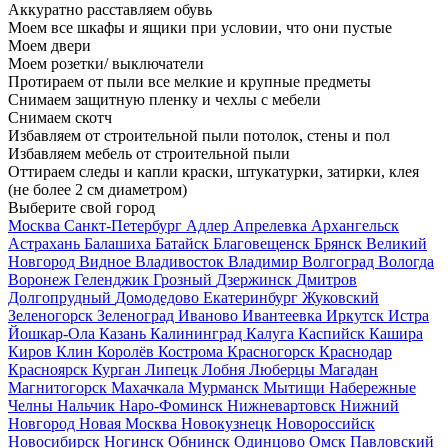
Аккуратно расставляем обувь
Моем все шкафы и ящики при условии, что они пустые
Моем двери
Моем розетки/ выключатели
Протираем от пыли все мелкие и крупные предметы
Снимаем защитную пленку и чехлы с мебели
Снимаем скотч
Избавляем от строительной пыли потолок, стены и пол
Избавляем мебель от строительной пыли
Оттираем следы и капли краски, штукатурки, затирки, клея
(не более 2 см диаметром)
Выберите свой город
Москва
Санкт-Петербург
Адлер
Апрелевка
Архангельск
Астрахань
Балашиха
Батайск
Благовещенск
Брянск
Великий
Новгород
Видное
Владивосток
Владимир
Волгоград
Вологда
Воронеж
Геленджик
Грозный
Дзержинск
Дмитров
Долгопрудный
Домодедово
Екатеринбург
Жуковский
Зеленогорск
Зеленоград
Иваново
Ивантеевка
Иркутск
Истра
Йошкар-Ола
Казань
Калининград
Калуга
Каспийск
Кашира
Киров
Клин
Королёв
Кострома
Красногорск
Краснодар
Красноярск
Курган
Липецк
Лобня
Люберцы
Магадан
Магнитогорск
Махачкала
Мурманск
Мытищи
Набережные
Челны
Нальчик
Наро-Фоминск
Нижневартовск
Нижний
Новгород
Новая Москва
Новокузнецк
Новороссийск
Новосибирск
Ногинск
Обнинск
Одинцово
Омск
Павловский