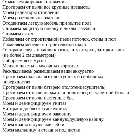
Отмываем жировые отложения
Протираем от пыли все крупные предметы
Моем радиаторы отопления
Моем розетки/выключатели
Отодвигаем легкую мебель при мытье пола
Снимаем защитную пленку и чехлы с мебели
Снимаем скотч
Избавляем от строительной пыли потолок, стены и пол
Избавляем мебель от строительной пыли
Оттираем следы и капли краски, штукатурки, затирки, клея
(не более 2 см диаметром)
Собираем весь мусор
Меняем пакеты в мусорных корзинах
Раскладываем/ развешиваем вещи аккуратно
Протираем пыль на всех доступных и свободных
поверхностях
Протираем от пыли батарею (полотенцесушитель)
Протираем от пыли держатели полотенец и туалетной бумаги
Протираем от пыли настенные бра
Моем и дезинфицируем унитаз
Натираем до блеска сантехнику
Моем и дезинфицируем раковину
Моем и дезинфицируем ванную/душевую кабину
Моем краны и душевые лейки
Моем мыльницу и стаканы под щетки