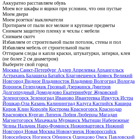
Аккуратно расставляем обувь
Моем все шкафы и ящики при условии, что они пустые
Моем двери
Моем розетки/ выключатели
Протираем от пыли все мелкие и крупные предметы
Снимаем защитную пленку и чехлы с мебели
Снимаем скотч
Избавляем от строительной пыли потолок, стены и пол
Избавляем мебель от строительной пыли
Оттираем следы и капли краски, штукатурки, затирки, клея
(не более 2 см диаметром)
Выберите свой город
Москва
Санкт-Петербург
Адлер
Апрелевка
Архангельск
Астрахань
Балашиха
Батайск
Благовещенск
Брянск
Великий
Новгород
Видное
Владивосток
Владимир
Волгоград
Вологда
Воронеж
Геленджик
Грозный
Дзержинск
Дмитров
Долгопрудный
Домодедово
Екатеринбург
Жуковский
Зеленогорск
Зеленоград
Иваново
Ивантеевка
Иркутск
Истра
Йошкар-Ола
Казань
Калининград
Калуга
Каспийск
Кашира
Киров
Клин
Королёв
Кострома
Красногорск
Краснодар
Красноярск
Курган
Липецк
Лобня
Люберцы
Магадан
Магнитогорск
Махачкала
Мурманск
Мытищи
Набережные
Челны
Нальчик
Наро-Фоминск
Нижневартовск
Нижний
Новгород
Новая Москва
Новокузнецк
Новороссийск
Новосибирск
Ногинск
Обнинск
Одинцово
Омск
Павловский