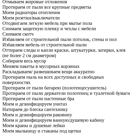
Отмываем жировые отложения
Протираем от пыли все крупные предметы
Моем радиаторы отопления
Моем розетки/выключатели
Отодвигаем легкую мебель при мытье пола
Снимаем защитную пленку и чехлы с мебели
Снимаем скотч
Избавляем от строительной пыли потолок, стены и пол
Избавляем мебель от строительной пыли
Оттираем следы и капли краски, штукатурки, затирки, клея
(не более 2 см диаметром)
Собираем весь мусор
Меняем пакеты в мусорных корзинах
Раскладываем/ развешиваем вещи аккуратно
Протираем пыль на всех доступных и свободных
поверхностях
Протираем от пыли батарею (полотенцесушитель)
Протираем от пыли держатели полотенец и туалетной бумаги
Протираем от пыли настенные бра
Моем и дезинфицируем унитаз
Натираем до блеска сантехнику
Моем и дезинфицируем раковину
Моем и дезинфицируем ванную/душевую кабину
Моем краны и душевые лейки
Моем мыльницу и стаканы под щетки