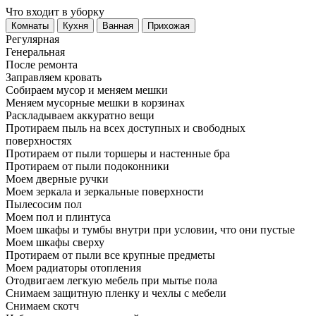
Что входит в уборку
Регу­лярная
Гене­ральная
После ремонта
Заправляем кровать
Собираем мусор и меняем мешки
Меняем мусорные мешки в корзинах
Раскладываем аккуратно вещи
Протираем пыль на всех доступных и свободных
поверхностях
Протираем от пыли торшеры и настенные бра
Протираем от пыли подоконники
Моем дверные ручки
Моем зеркала и зеркальные поверхности
Пылесосим пол
Моем пол и плинтуса
Моем шкафы и тумбы внутри при условии, что они пустые
Моем шкафы сверху
Протираем от пыли все крупные предметы
Моем радиаторы отопления
Отодвигаем легкую мебель при мытье пола
Снимаем защитную пленку и чехлы с мебели
Снимаем скотч