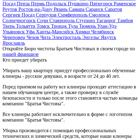
Посад
Пенза
Пермь
Подольск
Пушкино
Пятигорск
Раменское
Реутов
Ростов-на-Дону
Рязань
Самара
Саранск
Саратов
Сергиев Посад
Серпухов
Симферополь
Смоленск
Солнечногорск
Сочи
Ставрополь
Ступино
Таганрог
Тамбов
Тверь
Тольятти
Томск
Троицк
Тула
Тюмень
Улан-Удэ
Ульяновск
Уфа
Ханты-Мансийск
Химки
Челябинск
Череповец
Чехов
Чита
Электросталь
Энгельс
Якутск
Ярославль
Откройте Бюро чистоты Братьев Чистовых в своем городе по
нашей франшизе
Кто приедет убирать
Убирать вашу квартиру приедут профессионально обученные
клинеры - русские девушки, в возрасте от 24 до 40 лет.
Перед приемом на работу все клинеры проходят аттестацию в
нашем обучающем центре, а также проверку в службе
безопасности и только после этого становятся частью команды
компании "Братья Чистовы".
Все клинеры работают исключительно в форме с логотипом
компании "Братья Чистовы".
Уборка производится с помощью профессиональных
технических и химический средств, которые наши клинеры