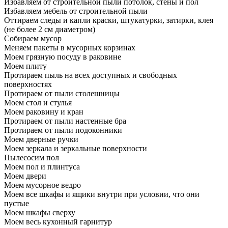
Избавляем от строительной пыли потолок, стены и пол
Избавляем мебель от строительной пыли
Оттираем следы и капли краски, штукатурки, затирки, клея
(не более 2 см диаметром)
Собираем мусор
Меняем пакеты в мусорных корзинах
Моем грязную посуду в раковине
Моем плиту
Протираем пыль на всех доступных и свободных
поверхностях
Протираем от пыли столешницы
Моем стол и стулья
Моем раковину и кран
Протираем от пыли настенные бра
Протираем от пыли подоконники
Моем дверные ручки
Моем зеркала и зеркальные поверхности
Пылесосим пол
Моем пол и плинтуса
Моем двери
Моем мусорное ведро
Моем все шкафы и ящики внутри при условии, что они
пустые
Моем шкафы сверху
Моем весь кухонный гарнитур