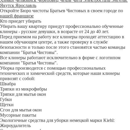
Химки
Челябинск
Череповец
Чехов
Чита
Электросталь
Энгельс
Якутск
Ярославль
Откройте Бюро чистоты Братьев Чистовых в своем городе по
нашей франшизе
Кто приедет убирать
Убирать вашу квартиру приедут профессионально обученные
клинеры - русские девушки, в возрасте от 24 до 40 лет.
Перед приемом на работу все клинеры проходят аттестацию в
нашем обучающем центре, а также проверку в службе
безопасности и только после этого становятся частью команды
компании "Братья Чистовы".
Все клинеры работают исключительно в форме с логотипом
компании "Братья Чистовы".
Уборка производится с помощью профессиональных
технических и химический средств, которые наши клинеры
привозят с собой:
Швабра
Тряпки из микрофибры
Тряпки для мытья окон
Губки
Щетки
Сгон для мытья окон
Мусорные пакеты
Экологичные средства для уборки немецкой марки Kiehl:
Жироудалитель