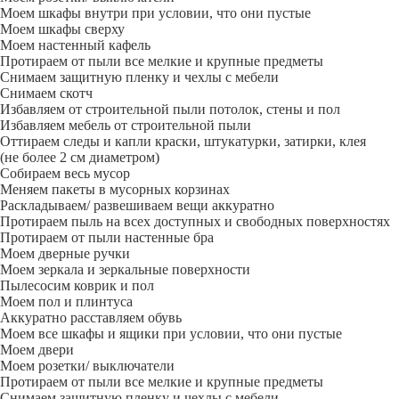
Моем шкафы внутри при условии, что они пустые
Моем шкафы сверху
Моем настенный кафель
Протираем от пыли все мелкие и крупные предметы
Снимаем защитную пленку и чехлы с мебели
Снимаем скотч
Избавляем от строительной пыли потолок, стены и пол
Избавляем мебель от строительной пыли
Оттираем следы и капли краски, штукатурки, затирки, клея
(не более 2 см диаметром)
Собираем весь мусор
Меняем пакеты в мусорных корзинах
Раскладываем/ развешиваем вещи аккуратно
Протираем пыль на всех доступных и свободных поверхностях
Протираем от пыли настенные бра
Моем дверные ручки
Моем зеркала и зеркальные поверхности
Пылесосим коврик и пол
Моем пол и плинтуса
Аккуратно расставляем обувь
Моем все шкафы и ящики при условии, что они пустые
Моем двери
Моем розетки/ выключатели
Протираем от пыли все мелкие и крупные предметы
Снимаем защитную пленку и чехлы с мебели