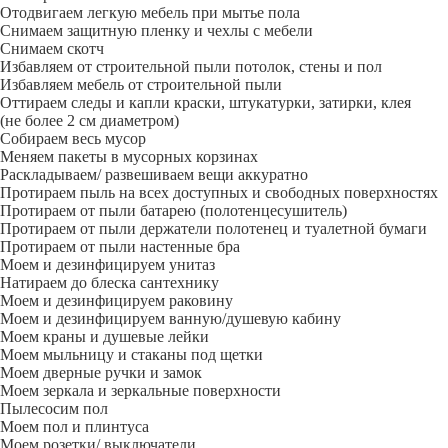
Отодвигаем легкую мебель при мытье пола
Снимаем защитную пленку и чехлы с мебели
Снимаем скотч
Избавляем от строительной пыли потолок, стены и пол
Избавляем мебель от строительной пыли
Оттираем следы и капли краски, штукатурки, затирки, клея
(не более 2 см диаметром)
Собираем весь мусор
Меняем пакеты в мусорных корзинах
Раскладываем/ развешиваем вещи аккуратно
Протираем пыль на всех доступных и свободных поверхностях
Протираем от пыли батарею (полотенцесушитель)
Протираем от пыли держатели полотенец и туалетной бумаги
Протираем от пыли настенные бра
Моем и дезинфицируем унитаз
Натираем до блеска сантехнику
Моем и дезинфицируем раковину
Моем и дезинфицируем ванную/душевую кабину
Моем краны и душевые лейки
Моем мыльницу и стаканы под щетки
Моем дверные ручки и замок
Моем зеркала и зеркальные поверхности
Пылесосим пол
Моем пол и плинтуса
Моем розетки/ выключатели