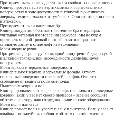
Протираем пыль на всех доступных и свободных поверхностях
Клинер протрет пыль на вертикальных и горизонтальных
поверхностях в зоне доступности вытянутой руки: шкафах,
дверцах, технике, комодах и тумбочках. Очистит от грязи полки
и этажерки.
Протираем от пыли настенные бра
Клинер аккуратно обеспылит настенные бра и торшеры,
учитывая материал изготовления абажуров. Мы не будем
протирать мокрой тряпкой нежный атлас или царапать
стильную лампу в стиле лофт из нержавейки.
Моем дверные ручки
Протрет все дверные ручки входной и внутренней двери сухой
и влажной тряпкой, при необходимости дезинфицирует
поверхность.
Моем зеркала и зеркальные поверхности
Клинер вымоет зеркала и зеркальные фасады. Отмоет
стеклянные поверхности стеллажей, шкафов. Очистит
свободные от вещей стеклянные полки.
Пылесосим коврик и пол
Клинер пропылесосит ковровые покрытия, полы и придверные
коврики. Если у вас нет своего пылесоса – заранее сообщите
об этом оператору, наш сотрудник привезет свое оборудование.
Моем пол и плинтуса
Клинер помоет полы и уберет пыль с плинтусов. Если у вас нет
швабры – пожалуйста, сообщите об этом при оформлении