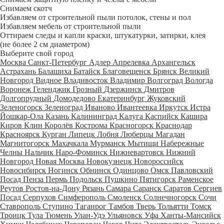
Снимаем скотч
Избавляем от строительной пыли потолок, стены и пол
Избавляем мебель от строительной пыли
Оттираем следы и капли краски, штукатурки, затирки, клея
(не более 2 см диаметром)
Выберите свой город
Москва
Санкт-Петербург
Адлер
Апрелевка
Архангельск
Астрахань
Балашиха
Батайск
Благовещенск
Брянск
Великий
Новгород
Видное
Владивосток
Владимир
Волгоград
Вологда
Воронеж
Геленджик
Грозный
Дзержинск
Дмитров
Долгопрудный
Домодедово
Екатеринбург
Жуковский
Зеленогорск
Зеленоград
Иваново
Ивантеевка
Иркутск
Истра
Йошкар-Ола
Казань
Калининград
Калуга
Каспийск
Кашира
Киров
Клин
Королёв
Кострома
Красногорск
Краснодар
Красноярск
Курган
Липецк
Лобня
Люберцы
Магадан
Магнитогорск
Махачкала
Мурманск
Мытищи
Набережные
Челны
Нальчик
Наро-Фоминск
Нижневартовск
Нижний
Новгород
Новая Москва
Новокузнецк
Новороссийск
Новосибирск
Ногинск
Обнинск
Одинцово
Омск
Павловский
Посад
Пенза
Пермь
Подольск
Пушкино
Пятигорск
Раменское
Реутов
Ростов-на-Дону
Рязань
Самара
Саранск
Саратов
Сергиев
Посад
Серпухов
Симферополь
Смоленск
Солнечногорск
Сочи
Ставрополь
Ступино
Таганрог
Тамбов
Тверь
Тольятти
Томск
Троицк
Тула
Тюмень
Улан-Удэ
Ульяновск
Уфа
Ханты-Мансийск