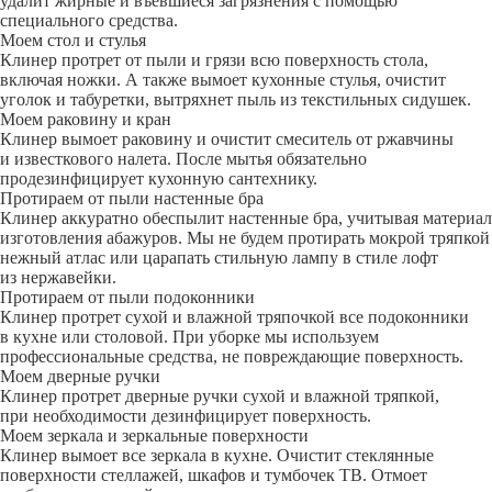
удалит жирные и въевшиеся загрязнения с помощью
специального средства.
Моем стол и стулья
Клинер протрет от пыли и грязи всю поверхность стола,
включая ножки. А также вымоет кухонные стулья, очистит
уголок и табуретки, вытряхнет пыль из текстильных сидушек.
Моем раковину и кран
Клинер вымоет раковину и очистит смеситель от ржавчины
и известкового налета. После мытья обязательно
продезинфицирует кухонную сантехнику.
Протираем от пыли настенные бра
Клинер аккуратно обеспылит настенные бра, учитывая материал
изготовления абажуров. Мы не будем протирать мокрой тряпкой
нежный атлас или царапать стильную лампу в стиле лофт
из нержавейки.
Протираем от пыли подоконники
Клинер протрет сухой и влажной тряпочкой все подоконники
в кухне или столовой. При уборке мы используем
профессиональные средства, не повреждающие поверхность.
Моем дверные ручки
Клинер протрет дверные ручки сухой и влажной тряпкой,
при необходимости дезинфицирует поверхность.
Моем зеркала и зеркальные поверхности
Клинер вымоет все зеркала в кухне. Очистит стеклянные
поверхности стеллажей, шкафов и тумбочек ТВ. Отмоет