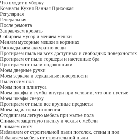
Что входит в уборку
Регу­лярная
Гене­ральная
После ремонта
Заправляем кровать
Собираем мусор и меняем мешки
Меняем мусорные мешки в корзинах
Раскладываем аккуратно вещи
Протираем пыль на всех доступных и свободных поверхностях
Протираем от пыли торшеры и настенные бра
Протираем от пыли подоконники
Моем дверные ручки
Моем зеркала и зеркальные поверхности
Пылесосим пол
Моем пол и плинтуса
Моем шкафы и тумбы внутри при условии, что они пустые
Моем шкафы сверху
Протираем от пыли все крупные предметы
Моем радиаторы отопления
Отодвигаем легкую мебель при мытье пола
Снимаем защитную пленку и чехлы с мебели
Снимаем скотч
Избавляем от строительной пыли потолок, стены и пол
Избавляем мебель от строительной пыли