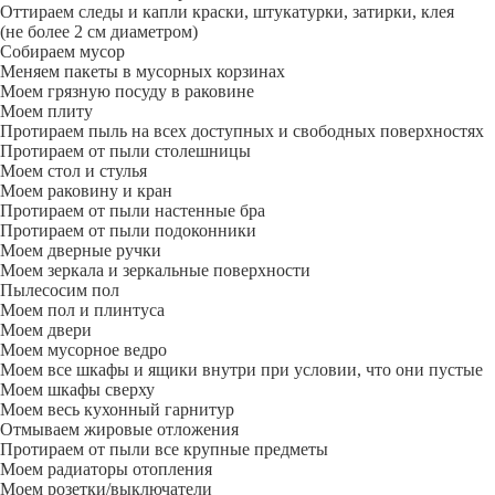
Оттираем следы и капли краски, штукатурки, затирки, клея
(не более 2 см диаметром)
Собираем мусор
Меняем пакеты в мусорных корзинах
Моем грязную посуду в раковине
Моем плиту
Протираем пыль на всех доступных и свободных поверхностях
Протираем от пыли столешницы
Моем стол и стулья
Моем раковину и кран
Протираем от пыли настенные бра
Протираем от пыли подоконники
Моем дверные ручки
Моем зеркала и зеркальные поверхности
Пылесосим пол
Моем пол и плинтуса
Моем двери
Моем мусорное ведро
Моем все шкафы и ящики внутри при условии, что они пустые
Моем шкафы сверху
Моем весь кухонный гарнитур
Отмываем жировые отложения
Протираем от пыли все крупные предметы
Моем радиаторы отопления
Моем розетки/выключатели