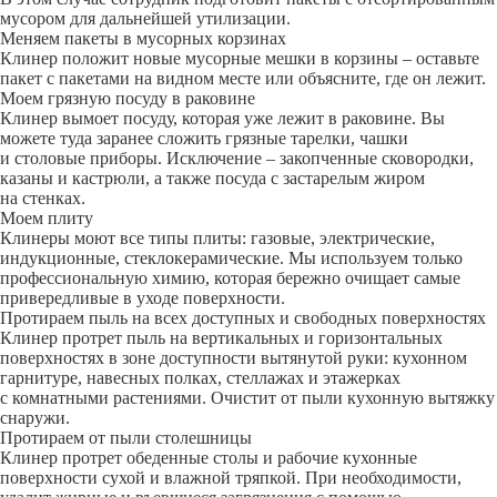
мусором для дальнейшей утилизации.
Меняем пакеты в мусорных корзинах
Клинер положит новые мусорные мешки в корзины – оставьте
пакет с пакетами на видном месте или объясните, где он лежит.
Моем грязную посуду в раковине
Клинер вымоет посуду, которая уже лежит в раковине. Вы
можете туда заранее сложить грязные тарелки, чашки
и столовые приборы. Исключение – закопченные сковородки,
казаны и кастрюли, а также посуда с застарелым жиром
на стенках.
Моем плиту
Клинеры моют все типы плиты: газовые, электрические,
индукционные, стеклокерамические. Мы используем только
профессиональную химию, которая бережно очищает самые
привередливые в уходе поверхности.
Протираем пыль на всех доступных и свободных поверхностях
Клинер протрет пыль на вертикальных и горизонтальных
поверхностях в зоне доступности вытянутой руки: кухонном
гарнитуре, навесных полках, стеллажах и этажерках
с комнатными растениями. Очистит от пыли кухонную вытяжку
снаружи.
Протираем от пыли столешницы
Клинер протрет обеденные столы и рабочие кухонные
поверхности сухой и влажной тряпкой. При необходимости,