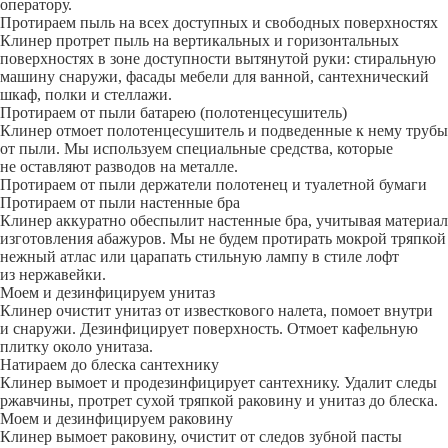
оператору.
Протираем пыль на всех доступных и свободных поверхностях
Клинер протрет пыль на вертикальных и горизонтальных
поверхностях в зоне доступности вытянутой руки: стиральную
машину снаружи, фасады мебели для ванной, сантехнический
шкаф, полки и стеллажи.
Протираем от пыли батарею (полотенцесушитель)
Клинер отмоет полотенцесушитель и подведенные к нему трубы
от пыли. Мы используем специальные средства, которые
не оставляют разводов на металле.
Протираем от пыли держатели полотенец и туалетной бумаги
Протираем от пыли настенные бра
Клинер аккуратно обеспылит настенные бра, учитывая материал
изготовления абажуров. Мы не будем протирать мокрой тряпкой
нежный атлас или царапать стильную лампу в стиле лофт
из нержавейки.
Моем и дезинфицируем унитаз
Клинер очистит унитаз от известкового налета, помоет внутри
и снаружи. Дезинфицирует поверхность. Отмоет кафельную
плитку около унитаза.
Натираем до блеска сантехнику
Клинер вымоет и продезинфицирует сантехнику. Удалит следы
ржавчины, протрет сухой тряпкой раковину и унитаз до блеска.
Моем и дезинфицируем раковину
Клинер вымоет раковину, очистит от следов зубной пасты