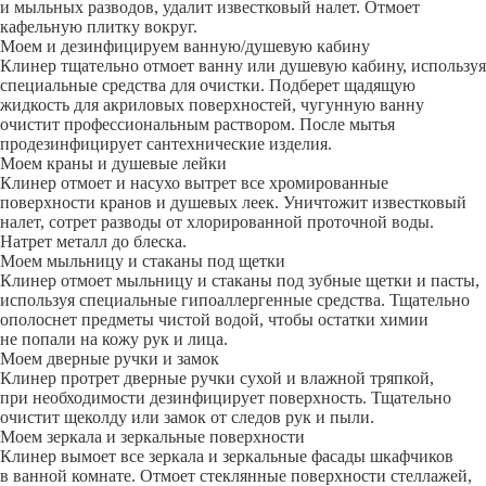
и мыльных разводов, удалит известковый налет. Отмоет
кафельную плитку вокруг.
Моем и дезинфицируем ванную/душевую кабину
Клинер тщательно отмоет ванну или душевую кабину, используя
специальные средства для очистки. Подберет щадящую
жидкость для акриловых поверхностей, чугунную ванну
очистит профессиональным раствором. После мытья
продезинфицирует сантехнические изделия.
Моем краны и душевые лейки
Клинер отмоет и насухо вытрет все хромированные
поверхности кранов и душевых леек. Уничтожит известковый
налет, сотрет разводы от хлорированной проточной воды.
Натрет металл до блеска.
Моем мыльницу и стаканы под щетки
Клинер отмоет мыльницу и стаканы под зубные щетки и пасты,
используя специальные гипоаллергенные средства. Тщательно
ополоснет предметы чистой водой, чтобы остатки химии
не попали на кожу рук и лица.
Моем дверные ручки и замок
Клинер протрет дверные ручки сухой и влажной тряпкой,
при необходимости дезинфицирует поверхность. Тщательно
очистит щеколду или замок от следов рук и пыли.
Моем зеркала и зеркальные поверхности
Клинер вымоет все зеркала и зеркальные фасады шкафчиков
в ванной комнате. Отмоет стеклянные поверхности стеллажей,