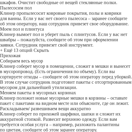
шкафов. Очистит свободные от вещей стеклянные полки.
Пылесосим пол
Клинер пропылесосит ковровые покрытия, полы и коврики
для ванны. Если у вас нет своего пылесоса – заранее сообщите
об этом оператору, наш сотрудник привезет свое оборудование.
Моем пол и плинтуса
Клинер вымоет пол и уберет пыль с плинтусов. Если у вас нет
швабры – пожалуйста, сообщите об этом при оформлении
заявки. Сотрудник привезет свой инструмент.
+ Ещё 13 опций
Скрыть
Прихожая
Собираем весь мусор
Клинер соберет мусор в помещении, сложит в мешки и вынесет
в мусоропровод. (Есть ограничения по объему). Если вы
сортируете отходы – сообщите об этом оператору перед уборкой.
В этом случае сотрудник подготовит пакеты с отсортированным
мусором для дальнейшей утилизации.
Меняем пакеты в мусорных корзинах
Клинер положит новые мусорные мешки в корзины – оставьте
пакет с пакетами на видном месте или объясните, где он лежит.
Раскладываем/ развешиваем вещи аккуратно
Клинер соберет по прихожей шарфики, шапки и сложит их
аккуратной стопкой. Развесит верхнюю одежду. Если вам
требуется особая услуга – например, разложить палантины
по цветам, сообщите об этом заранее оператору.