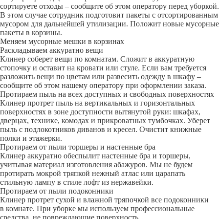
сортируете отходы – сообщите об этом оператору перед уборкой.
В этом случае сотрудник подготовит пакеты с отсортированным
мусором для дальнейшей утилизации. Положит новые мусорные
пакеты в корзины.
Меняем мусорные мешки в корзинах
Раскладываем аккуратно вещи
Клинер соберет вещи по комнатам. Сложит в аккуратную
стопочку и оставит на кровати или стуле. Если вам требуется
разложить вещи по цветам или развесить одежду в шкафу –
сообщите об этом нашему оператору при оформлении заказа.
Протираем пыль на всех доступных и свободных поверхностях
Клинер протрет пыль на вертикальных и горизонтальных
поверхностях в зоне доступности вытянутой руки: шкафах,
дверцах, технике, комодах и прикроватных тумбочках. Уберет
пыль с подлокотников диванов и кресел. Очистит книжные
полки и этажерки.
Протираем от пыли торшеры и настенные бра
Клинер аккуратно обеспылит настенные бра и торшеры,
учитывая материал изготовления абажуров. Мы не будем
протирать мокрой тряпкой нежный атлас или царапать
стильную лампу в стиле лофт из нержавейки.
Протираем от пыли подоконники
Клинер протрет сухой и влажной тряпочкой все подоконники
в комнате. При уборке мы используем профессиональные
средства, не повреждающие поверхность.