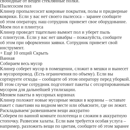
свободные от вещей стеклянные полки.
Пылесосим пол
Клинер пропылесосит ковровые покрытия, полы и придверные
коврики. Если у вас нет своего пылесоса – заранее сообщите
об этом оператору, наш сотрудник привезет свое оборудование.
Моем пол и плинтуса
Клинер проведет тщательно вымоет пол и уберет пыль
с плинтусов. Если у вас нет швабры – пожалуйста, сообщите
об этом при оформлении заявки. Сотрудник привезет свой
инструмент.
+ Ещё 10 опций
Скрыть
Ванная
Собираем весь мусор
Клинер соберет мусор в помещении, сложит в мешки и вынесет
в мусоропровод. (Есть ограничения по объему). Если вы
сортируете отходы – сообщите об этом оператору перед уборкой.
В этом случае сотрудник подготовит пакеты с отсортированным
мусором для дальнейшей утилизации.
Меняем пакеты в мусорных корзинах
Клинер положит новые мусорные мешки в корзины – оставьте
пакет с пакетами на видном месте или объясните, где он лежит.
Раскладываем/ развешиваем вещи аккуратно
Соберем по ванной комнате полотенца и сложим в аккуратную
стопочку. Развесим халаты. Если вам требуется особая услуга –
например, разложить вещи по цветам, сообщите об этом заранее