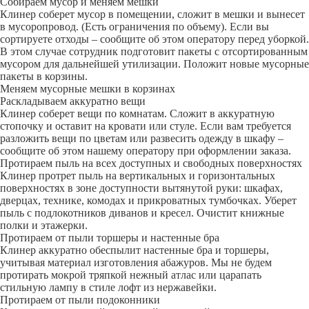
Собираем мусор и меняем мешки
Клинер соберет мусор в помещении, сложит в мешки и вынесет
в мусоропровод. (Есть ограничения по объему). Если вы
сортируете отходы – сообщите об этом оператору перед уборкой.
В этом случае сотрудник подготовит пакеты с отсортированным
мусором для дальнейшей утилизации. Положит новые мусорные
пакеты в корзины.
Меняем мусорные мешки в корзинах
Раскладываем аккуратно вещи
Клинер соберет вещи по комнатам. Сложит в аккуратную
стопочку и оставит на кровати или стуле. Если вам требуется
разложить вещи по цветам или развесить одежду в шкафу –
сообщите об этом нашему оператору при оформлении заказа.
Протираем пыль на всех доступных и свободных поверхностях
Клинер протрет пыль на вертикальных и горизонтальных
поверхностях в зоне доступности вытянутой руки: шкафах,
дверцах, технике, комодах и прикроватных тумбочках. Уберет
пыль с подлокотников диванов и кресел. Очистит книжные
полки и этажерки.
Протираем от пыли торшеры и настенные бра
Клинер аккуратно обеспылит настенные бра и торшеры,
учитывая материал изготовления абажуров. Мы не будем
протирать мокрой тряпкой нежный атлас или царапать
стильную лампу в стиле лофт из нержавейки.
Протираем от пыли подоконники