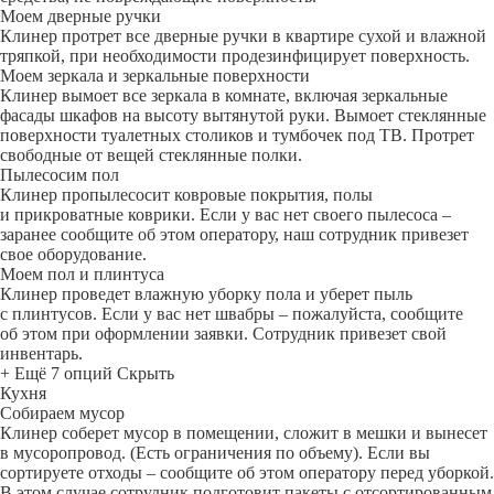
Моем дверные ручки
Клинер протрет все дверные ручки в квартире сухой и влажной
тряпкой, при необходимости продезинфицирует поверхность.
Моем зеркала и зеркальные поверхности
Клинер вымоет все зеркала в комнате, включая зеркальные
фасады шкафов на высоту вытянутой руки. Вымоет стеклянные
поверхности туалетных столиков и тумбочек под ТВ. Протрет
свободные от вещей стеклянные полки.
Пылесосим пол
Клинер пропылесосит ковровые покрытия, полы
и прикроватные коврики. Если у вас нет своего пылесоса –
заранее сообщите об этом оператору, наш сотрудник привезет
свое оборудование.
Моем пол и плинтуса
Клинер проведет влажную уборку пола и уберет пыль
с плинтусов. Если у вас нет швабры – пожалуйста, сообщите
об этом при оформлении заявки. Сотрудник привезет свой
инвентарь.
+ Ещё 7 опций
Скрыть
Кухня
Собираем мусор
Клинер соберет мусор в помещении, сложит в мешки и вынесет
в мусоропровод. (Есть ограничения по объему). Если вы
сортируете отходы – сообщите об этом оператору перед уборкой.
В этом случае сотрудник подготовит пакеты с отсортированным