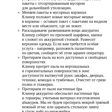
пакеты с отсортированным мусором
для дальнейшей утилизации.
Меняем пакеты в мусорных корзинах
Клинер положит новые мусорные мешки
в корзины – оставьте пакет с пакетами на видном
месте или объясните, где он лежит.
Раскладываем/ развешиваем вещи аккуратно
Клинер соберет по прихожей шарфики, шапки
и сложит их аккуратной стопкой. Развесит
верхнюю одежду. Если вам требуется особая
услуга – например, разложить палантины
по цветам, сообщите об этом заранее оператору.
Протираем пыль на всех доступных и свободных
поверхностях
Клинер протрет пыль на вертикальных
и горизонтальных поверхностях в зоне
доступности вытянутой руки: шкафах, дверцах,
технике, комодах и тумбочках. Очистит от грязи
полки и этажерки.
Протираем от пыли настенные бра
Клинер аккуратно обеспылит настенные бра
и торшеры, учитывая материал изготовления
абажуров. Мы не будем протирать мокрой тряпкой
нежный атлас или царапать стильную лампу
в стиле лофт из нержавейки.