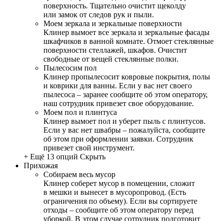
поверхность. Тщательно очистит щеколду
или замок от следов рук и пыли.
Моем зеркала и зеркальные поверхности
Клинер вымоет все зеркала и зеркальные фасады
шкафчиков в ванной комнате. Отмоет стеклянные
поверхности стеллажей, шкафов. Очистит
свободные от вещей стеклянные полки.
Пылесосим пол
Клинер пропылесосит ковровые покрытия, полы
и коврики для ванны. Если у вас нет своего
пылесоса – заранее сообщите об этом оператору,
наш сотрудник привезет свое оборудование.
Моем пол и плинтуса
Клинер вымоет пол и уберет пыль с плинтусов.
Если у вас нет швабры – пожалуйста, сообщите
об этом при оформлении заявки. Сотрудник
привезет свой инструмент.
+ Ещё 13 опций
Скрыть
Прихожая
Собираем весь мусор
Клинер соберет мусор в помещении, сложит
в мешки и вынесет в мусоропровод. (Есть
ограничения по объему). Если вы сортируете
отходы – сообщите об этом оператору перед
уборкой. В этом случае сотрудник подготовит