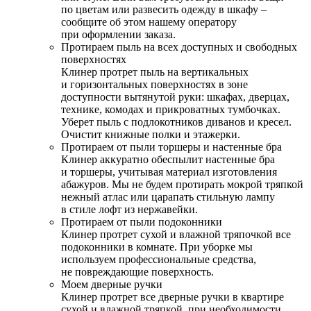
по цветам или развесить одежду в шкафу –
сообщите об этом нашему оператору
при оформлении заказа.
Протираем пыль на всех доступных и свободных
поверхностях
Клинер протрет пыль на вертикальных
и горизонтальных поверхностях в зоне
доступности вытянутой руки: шкафах, дверцах,
технике, комодах и прикроватных тумбочках.
Уберет пыль с подлокотников диванов и кресел.
Очистит книжные полки и этажерки.
Протираем от пыли торшеры и настенные бра
Клинер аккуратно обеспылит настенные бра
и торшеры, учитывая материал изготовления
абажуров. Мы не будем протирать мокрой тряпкой
нежный атлас или царапать стильную лампу
в стиле лофт из нержавейки.
Протираем от пыли подоконники
Клинер протрет сухой и влажной тряпочкой все
подоконники в комнате. При уборке мы
используем профессиональные средства,
не повреждающие поверхность.
Моем дверные ручки
Клинер протрет все дверные ручки в квартире
сухой и влажной тряпкой, при необходимости