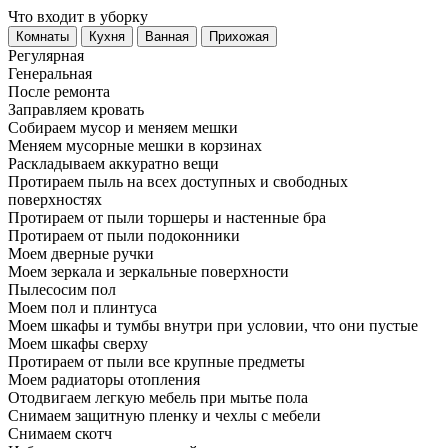
Что входит в уборку
Регу­лярная
Гене­ральная
После ремонта
Заправляем кровать
Собираем мусор и меняем мешки
Меняем мусорные мешки в корзинах
Раскладываем аккуратно вещи
Протираем пыль на всех доступных и свободных
поверхностях
Протираем от пыли торшеры и настенные бра
Протираем от пыли подоконники
Моем дверные ручки
Моем зеркала и зеркальные поверхности
Пылесосим пол
Моем пол и плинтуса
Моем шкафы и тумбы внутри при условии, что они пустые
Моем шкафы сверху
Протираем от пыли все крупные предметы
Моем радиаторы отопления
Отодвигаем легкую мебель при мытье пола
Снимаем защитную пленку и чехлы с мебели
Снимаем скотч