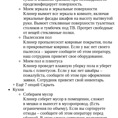
продезинфицирует поверхность.
Моем зеркала и зеркальные поверхности
Клинер вымоет все зеркала в комнате, включая
зеркальные фасады шкафов на высоту вытянутой
руки. Вымоет стеклянные поверхности туалетных
столиков и тумбочек под ТВ. Протрет свободные
от вещей стеклянные полки.
Пылесосим пол
Клинер пропылесосит ковровые покрытия, полы
и прикроватные коврики. Если у вас нет своего
пылесоса – заранее сообщите об этом оператору,
наш сотрудник привезет свое оборудование.
Моем пол и плинтуса
Клинер проведет влажную уборку пола и уберет
пыль с плинтусов. Если у вас нет швабры –
пожалуйста, сообщите об этом при оформлении
заявки. Сотрудник привезет свой инвентарь.
+ Ещё 7 опций
Скрыть
Кухня
Собираем мусор
Клинер соберет мусор в помещении, сложит
в мешки и вынесет в мусоропровод. (Есть
ограничения по объему). Если вы сортируете
отходы – сообщите об этом оператору перед
уборкой. В этом случае сотрудник подготовит