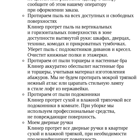
сообщите об этом нашему оператору
при оформлении заказа.
Протираем пыль на всех доступных и свободных
поверхностях
Клинер протрет пыль на вертикальных
и горизонтальных поверхностях в зоне
доступности вытянутой руки: шкафах, дверцах,
технике, комодах и прикроватных тумбочках.
Уберет пыль с подлокотников диванов и кресел.
Очистит книжные полки и этажерки.
Протираем от пыли торшеры и настенные бра
Клинер аккуратно обеспылит настенные бра
и торшеры, учитывая материал изготовления
абажуров. Мы не будем протирать мокрой тряпкой
нежный атлас или царапать стильную лампу
в стиле лофт из нержавейки.
Протираем от пыли подоконники
Клинер протрет сухой и влажной тряпочкой все
подоконники в комнате. При уборке мы
используем профессиональные средства,
не повреждающие поверхность.
Моем дверные ручки
Клинер протрет все дверные ручки в квартире
сухой и влажной тряпкой, при необходимости
продезинфицирует поверхность.