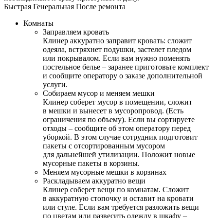
Быстрая
Генеральная
После ремонта
Комнаты
Заправляем кровать
Клинер аккуратно заправит кровать: сложит
одеяла, встряхнет подушки, застелет пледом
или покрывалом. Если вам нужно поменять
постельное белье – заранее приготовьте комплект
и сообщите оператору о заказе дополнительной
услуги.
Собираем мусор и меняем мешки
Клинер соберет мусор в помещении, сложит
в мешки и вынесет в мусоропровод. (Есть
ограничения по объему). Если вы сортируете
отходы – сообщите об этом оператору перед
уборкой. В этом случае сотрудник подготовит
пакеты с отсортированным мусором
для дальнейшей утилизации. Положит новые
мусорные пакеты в корзины.
Меняем мусорные мешки в корзинах
Раскладываем аккуратно вещи
Клинер соберет вещи по комнатам. Сложит
в аккуратную стопочку и оставит на кровати
или стуле. Если вам требуется разложить вещи
по цветам или развесить одежду в шкафу –