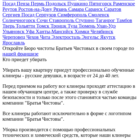
Посад
Пенза
Пермь
Подольск
Пушкино
Пятигорск
Раменское
Реутов
Ростов-на-Дону
Рязань
Самара
Саранск
Саратов
Сергиев Посад
Серпухов
Симферополь
Смоленск
Солнечногорск
Сочи
Ставрополь
Ступино
Таганрог
Тамбов
Тверь
Тольятти
Томск
Троицк
Тула
Тюмень
Улан-Удэ
Ульяновск
Уфа
Ханты-Мансийск
Химки
Челябинск
Череповец
Чехов
Чита
Электросталь
Энгельс
Якутск
Ярославль
Откройте Бюро чистоты Братьев Чистовых в своем городе по
нашей франшизе
Кто приедет убирать
Убирать вашу квартиру приедут профессионально обученные
клинеры - русские девушки, в возрасте от 24 до 40 лет.
Перед приемом на работу все клинеры проходят аттестацию в
нашем обучающем центре, а также проверку в службе
безопасности и только после этого становятся частью команды
компании "Братья Чистовы".
Все клинеры работают исключительно в форме с логотипом
компании "Братья Чистовы".
Уборка производится с помощью профессиональных
технических и химический средств, которые наши клинеры