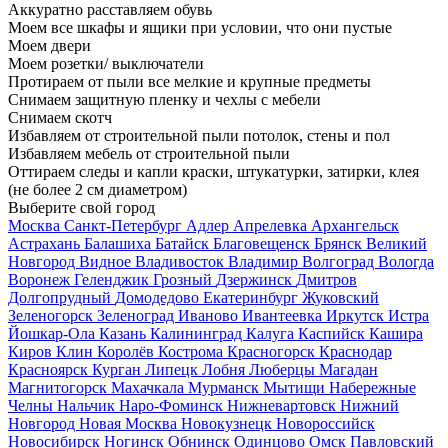
Аккуратно расставляем обувь
Моем все шкафы и ящики при условии, что они пустые
Моем двери
Моем розетки/ выключатели
Протираем от пыли все мелкие и крупные предметы
Снимаем защитную пленку и чехлы с мебели
Снимаем скотч
Избавляем от строительной пыли потолок, стены и пол
Избавляем мебель от строительной пыли
Оттираем следы и капли краски, штукатурки, затирки, клея
(не более 2 см диаметром)
Выберите свой город
Москва
Санкт-Петербург
Адлер
Апрелевка
Архангельск
Астрахань
Балашиха
Батайск
Благовещенск
Брянск
Великий
Новгород
Видное
Владивосток
Владимир
Волгоград
Вологда
Воронеж
Геленджик
Грозный
Дзержинск
Дмитров
Долгопрудный
Домодедово
Екатеринбург
Жуковский
Зеленогорск
Зеленоград
Иваново
Ивантеевка
Иркутск
Истра
Йошкар-Ола
Казань
Калининград
Калуга
Каспийск
Кашира
Киров
Клин
Королёв
Кострома
Красногорск
Краснодар
Красноярск
Курган
Липецк
Лобня
Люберцы
Магадан
Магнитогорск
Махачкала
Мурманск
Мытищи
Набережные
Челны
Нальчик
Наро-Фоминск
Нижневартовск
Нижний
Новгород
Новая Москва
Новокузнецк
Новороссийск
Новосибирск
Ногинск
Обнинск
Одинцово
Омск
Павловский