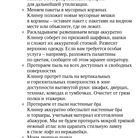
для дальнейшей утилизации.
Меняем пакеты в мусорных корзинах
Клинер положит новые мусорные мешки
в корзины – оставьте пакет с пакетами на видном
месте или объясните, где он лежит.
Раскладываем/ развешиваем вещи аккуратно
Клинер соберет по прихожей шарфики, шапки
и сложит их аккуратной стопкой. Развесит
верхнюю одежду. Если вам требуется особая
услуга – например, разложить палантины
по цветам, сообщите об этом заранее оператору.
Протираем пыль на всех доступных и свободных
поверхностях
Клинер протрет пыль на вертикальных
и горизонтальных поверхностях в зоне
доступности вытянутой руки: шкафах, дверцах,
технике, комодах и тумбочках. Очистит от грязи
полки и этажерки.
Протираем от пыли настенные бра
Клинер аккуратно обеспылит настенные бра
и торшеры, учитывая материал изготовления
абажуров. Мы не будем протирать мокрой тряпкой
нежный атлас или царапать стильную лампу
в стиле лофт из нержавейки.
Моем дверные ручки