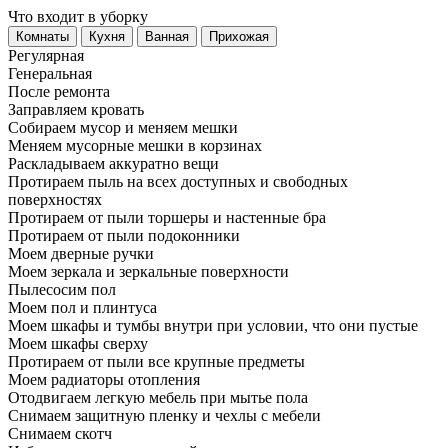
Что входит в уборку
Регу­лярная
Гене­ральная
После ремонта
Заправляем кровать
Собираем мусор и меняем мешки
Меняем мусорные мешки в корзинах
Раскладываем аккуратно вещи
Протираем пыль на всех доступных и свободных
поверхностях
Протираем от пыли торшеры и настенные бра
Протираем от пыли подоконники
Моем дверные ручки
Моем зеркала и зеркальные поверхности
Пылесосим пол
Моем пол и плинтуса
Моем шкафы и тумбы внутри при условии, что они пустые
Моем шкафы сверху
Протираем от пыли все крупные предметы
Моем радиаторы отопления
Отодвигаем легкую мебель при мытье пола
Снимаем защитную пленку и чехлы с мебели
Снимаем скотч