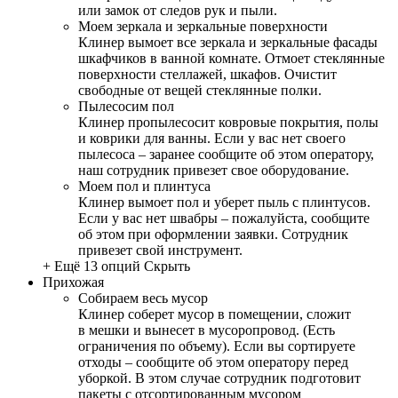
или замок от следов рук и пыли.
Моем зеркала и зеркальные поверхности
Клинер вымоет все зеркала и зеркальные фасады
шкафчиков в ванной комнате. Отмоет стеклянные
поверхности стеллажей, шкафов. Очистит
свободные от вещей стеклянные полки.
Пылесосим пол
Клинер пропылесосит ковровые покрытия, полы
и коврики для ванны. Если у вас нет своего
пылесоса – заранее сообщите об этом оператору,
наш сотрудник привезет свое оборудование.
Моем пол и плинтуса
Клинер вымоет пол и уберет пыль с плинтусов.
Если у вас нет швабры – пожалуйста, сообщите
об этом при оформлении заявки. Сотрудник
привезет свой инструмент.
+ Ещё 13 опций
Скрыть
Прихожая
Собираем весь мусор
Клинер соберет мусор в помещении, сложит
в мешки и вынесет в мусоропровод. (Есть
ограничения по объему). Если вы сортируете
отходы – сообщите об этом оператору перед
уборкой. В этом случае сотрудник подготовит
пакеты с отсортированным мусором