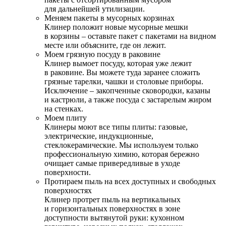
для дальнейшей утилизации.
Меняем пакеты в мусорных корзинах
Клинер положит новые мусорные мешки
в корзины – оставьте пакет с пакетами на видном
месте или объясните, где он лежит.
Моем грязную посуду в раковине
Клинер вымоет посуду, которая уже лежит
в раковине. Вы можете туда заранее сложить
грязные тарелки, чашки и столовые приборы.
Исключение – закопченные сковородки, казаны
и кастрюли, а также посуда с застарелым жиром
на стенках.
Моем плиту
Клинеры моют все типы плиты: газовые,
электрические, индукционные,
стеклокерамические. Мы используем только
профессиональную химию, которая бережно
очищает самые привередливые в уходе
поверхности.
Протираем пыль на всех доступных и свободных
поверхностях
Клинер протрет пыль на вертикальных
и горизонтальных поверхностях в зоне
доступности вытянутой руки: кухонном