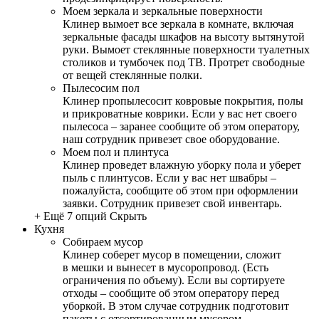
Моем зеркала и зеркальные поверхности
Клинер вымоет все зеркала в комнате, включая
зеркальные фасады шкафов на высоту вытянутой
руки. Вымоет стеклянные поверхности туалетных
столиков и тумбочек под ТВ. Протрет свободные
от вещей стеклянные полки.
Пылесосим пол
Клинер пропылесосит ковровые покрытия, полы
и прикроватные коврики. Если у вас нет своего
пылесоса – заранее сообщите об этом оператору,
наш сотрудник привезет свое оборудование.
Моем пол и плинтуса
Клинер проведет влажную уборку пола и уберет
пыль с плинтусов. Если у вас нет швабры –
пожалуйста, сообщите об этом при оформлении
заявки. Сотрудник привезет свой инвентарь.
+ Ещё 7 опций
Скрыть
Кухня
Собираем мусор
Клинер соберет мусор в помещении, сложит
в мешки и вынесет в мусоропровод. (Есть
ограничения по объему). Если вы сортируете
отходы – сообщите об этом оператору перед
уборкой. В этом случае сотрудник подготовит
пакеты с отсортированным мусором