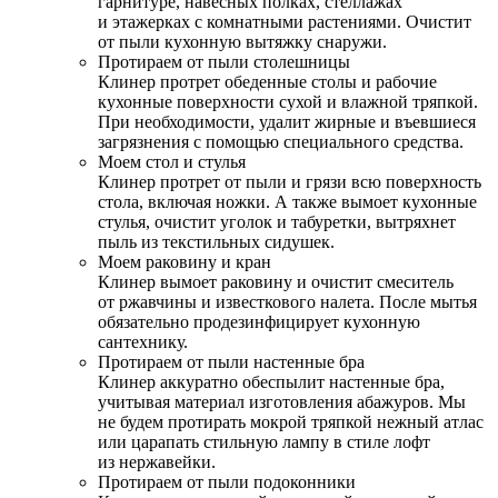
гарнитуре, навесных полках, стеллажах
и этажерках с комнатными растениями. Очистит
от пыли кухонную вытяжку снаружи.
Протираем от пыли столешницы
Клинер протрет обеденные столы и рабочие
кухонные поверхности сухой и влажной тряпкой.
При необходимости, удалит жирные и въевшиеся
загрязнения с помощью специального средства.
Моем стол и стулья
Клинер протрет от пыли и грязи всю поверхность
стола, включая ножки. А также вымоет кухонные
стулья, очистит уголок и табуретки, вытряхнет
пыль из текстильных сидушек.
Моем раковину и кран
Клинер вымоет раковину и очистит смеситель
от ржавчины и известкового налета. После мытья
обязательно продезинфицирует кухонную
сантехнику.
Протираем от пыли настенные бра
Клинер аккуратно обеспылит настенные бра,
учитывая материал изготовления абажуров. Мы
не будем протирать мокрой тряпкой нежный атлас
или царапать стильную лампу в стиле лофт
из нержавейки.
Протираем от пыли подоконники