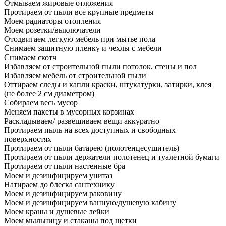
Отмываем жировые отложения
Протираем от пыли все крупные предметы
Моем радиаторы отопления
Моем розетки/выключатели
Отодвигаем легкую мебель при мытье пола
Снимаем защитную пленку и чехлы с мебели
Снимаем скотч
Избавляем от строительной пыли потолок, стены и пол
Избавляем мебель от строительной пыли
Оттираем следы и капли краски, штукатурки, затирки, клея
(не более 2 см диаметром)
Собираем весь мусор
Меняем пакеты в мусорных корзинах
Раскладываем/ развешиваем вещи аккуратно
Протираем пыль на всех доступных и свободных
поверхностях
Протираем от пыли батарею (полотенцесушитель)
Протираем от пыли держатели полотенец и туалетной бумаги
Протираем от пыли настенные бра
Моем и дезинфицируем унитаз
Натираем до блеска сантехнику
Моем и дезинфицируем раковину
Моем и дезинфицируем ванную/душевую кабину
Моем краны и душевые лейки
Моем мыльницу и стаканы под щетки