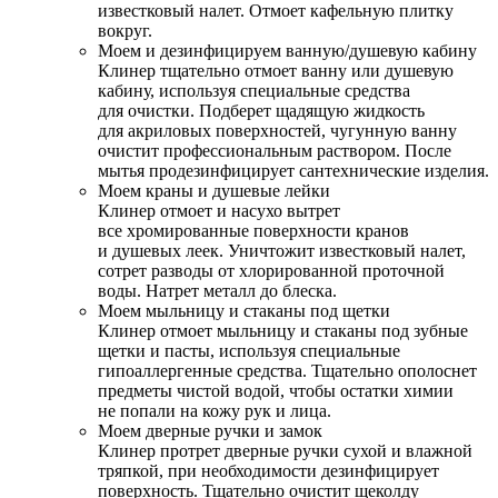
известковый налет. Отмоет кафельную плитку
вокруг.
Моем и дезинфицируем ванную/душевую кабину
Клинер тщательно отмоет ванну или душевую
кабину, используя специальные средства
для очистки. Подберет щадящую жидкость
для акриловых поверхностей, чугунную ванну
очистит профессиональным раствором. После
мытья продезинфицирует сантехнические изделия.
Моем краны и душевые лейки
Клинер отмоет и насухо вытрет
все хромированные поверхности кранов
и душевых леек. Уничтожит известковый налет,
сотрет разводы от хлорированной проточной
воды. Натрет металл до блеска.
Моем мыльницу и стаканы под щетки
Клинер отмоет мыльницу и стаканы под зубные
щетки и пасты, используя специальные
гипоаллергенные средства. Тщательно ополоснет
предметы чистой водой, чтобы остатки химии
не попали на кожу рук и лица.
Моем дверные ручки и замок
Клинер протрет дверные ручки сухой и влажной
тряпкой, при необходимости дезинфицирует
поверхность. Тщательно очистит щеколду