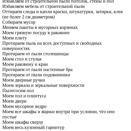
Избавляем от строительной пыли потолок, стены и пол
Избавляем мебель от строительной пыли
Оттираем следы и капли краски, штукатурки, затирки, клея
(не более 2 см диаметром)
Собираем мусор
Меняем пакеты в мусорных корзинах
Моем грязную посуду в раковине
Моем плиту
Протираем пыль на всех доступных и свободных
поверхностях
Протираем от пыли столешницы
Моем стол и стулья
Моем раковину и кран
Протираем от пыли настенные бра
Протираем от пыли подоконники
Моем дверные ручки
Моем зеркала и зеркальные поверхности
Пылесосим пол
Моем пол и плинтуса
Моем двери
Моем мусорное ведро
Моем все шкафы и ящики внутри при условии, что они
пустые
Моем шкафы сверху
Моем весь кухонный гарнитур