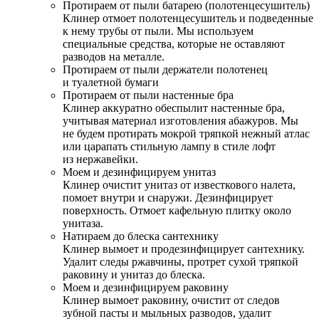
Протираем от пыли батарею (полотенцесушитель)
Клинер отмоет полотенцесушитель и подведенные
к нему трубы от пыли. Мы используем
специальные средства, которые не оставляют
разводов на металле.
Протираем от пыли держатели полотенец
и туалетной бумаги
Протираем от пыли настенные бра
Клинер аккуратно обеспылит настенные бра,
учитывая материал изготовления абажуров. Мы
не будем протирать мокрой тряпкой нежный атлас
или царапать стильную лампу в стиле лофт
из нержавейки.
Моем и дезинфицируем унитаз
Клинер очистит унитаз от известкового налета,
помоет внутри и снаружи. Дезинфицирует
поверхность. Отмоет кафельную плитку около
унитаза.
Натираем до блеска сантехнику
Клинер вымоет и продезинфицирует сантехнику.
Удалит следы ржавчины, протрет сухой тряпкой
раковину и унитаз до блеска.
Моем и дезинфицируем раковину
Клинер вымоет раковину, очистит от следов
зубной пасты и мыльных разводов, удалит