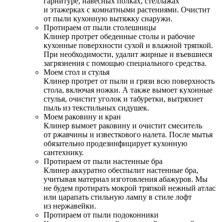
гарнитуре, навесных полках, стеллажах
и этажерках с комнатными растениями. Очистит
от пыли кухонную вытяжку снаружи.
Протираем от пыли столешницы
Клинер протрет обеденные столы и рабочие
кухонные поверхности сухой и влажной тряпкой.
При необходимости, удалит жирные и въевшиеся
загрязнения с помощью специального средства.
Моем стол и стулья
Клинер протрет от пыли и грязи всю поверхность
стола, включая ножки. А также вымоет кухонные
стулья, очистит уголок и табуретки, вытряхнет
пыль из текстильных сидушек.
Моем раковину и кран
Клинер вымоет раковину и очистит смеситель
от ржавчины и известкового налета. После мытья
обязательно продезинфицирует кухонную
сантехнику.
Протираем от пыли настенные бра
Клинер аккуратно обеспылит настенные бра,
учитывая материал изготовления абажуров. Мы
не будем протирать мокрой тряпкой нежный атлас
или царапать стильную лампу в стиле лофт
из нержавейки.
Протираем от пыли подоконники