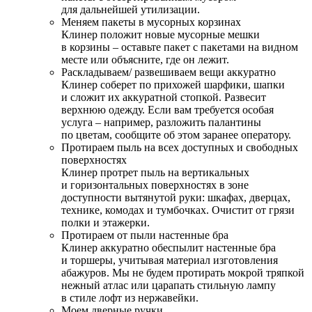
для дальнейшей утилизации.
Меняем пакеты в мусорных корзинах
Клинер положит новые мусорные мешки
в корзины – оставьте пакет с пакетами на видном
месте или объясните, где он лежит.
Раскладываем/ развешиваем вещи аккуратно
Клинер соберет по прихожей шарфики, шапки
и сложит их аккуратной стопкой. Развесит
верхнюю одежду. Если вам требуется особая
услуга – например, разложить палантины
по цветам, сообщите об этом заранее оператору.
Протираем пыль на всех доступных и свободных
поверхностях
Клинер протрет пыль на вертикальных
и горизонтальных поверхностях в зоне
доступности вытянутой руки: шкафах, дверцах,
технике, комодах и тумбочках. Очистит от грязи
полки и этажерки.
Протираем от пыли настенные бра
Клинер аккуратно обеспылит настенные бра
и торшеры, учитывая материал изготовления
абажуров. Мы не будем протирать мокрой тряпкой
нежный атлас или царапать стильную лампу
в стиле лофт из нержавейки.
Моем дверные ручки