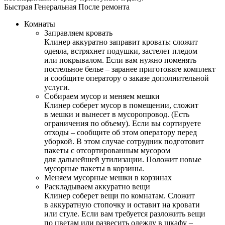
Быстрая
Генеральная
После ремонта
Комнаты
Заправляем кровать
Клинер аккуратно заправит кровать: сложит
одеяла, встряхнет подушки, застелет пледом
или покрывалом. Если вам нужно поменять
постельное белье – заранее приготовьте комплект
и сообщите оператору о заказе дополнительной
услуги.
Собираем мусор и меняем мешки
Клинер соберет мусор в помещении, сложит
в мешки и вынесет в мусоропровод. (Есть
ограничения по объему). Если вы сортируете
отходы – сообщите об этом оператору перед
уборкой. В этом случае сотрудник подготовит
пакеты с отсортированным мусором
для дальнейшей утилизации. Положит новые
мусорные пакеты в корзины.
Меняем мусорные мешки в корзинах
Раскладываем аккуратно вещи
Клинер соберет вещи по комнатам. Сложит
в аккуратную стопочку и оставит на кровати
или стуле. Если вам требуется разложить вещи
по цветам или развесить одежду в шкафу –