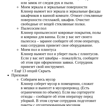
или замок от следов рук и пыли.
Моем зеркала и зеркальные поверхности
Клинер вымоет все зеркала и зеркальные фасады
шкафчиков в ванной комнате. Отмоет стеклянные
поверхности стеллажей, шкафов. Очистит
свободные от вещей стеклянные полки.
Пылесосим пол
Клинер пропылесосит ковровые покрытия, полы
и коврики для ванны. Если у вас нет своего
пылесоса – заранее сообщите об этом оператору,
наш сотрудник привезет свое оборудование.
Моем пол и плинтуса
Клинер вымоет пол и уберет пыль с плинтусов.
Если у вас нет швабры – пожалуйста, сообщите
об этом при оформлении заявки. Сотрудник
привезет свой инструмент.
+ Ещё 13 опций
Скрыть
Прихожая
Собираем весь мусор
Клинер соберет мусор в помещении, сложит
в мешки и вынесет в мусоропровод. (Есть
ограничения по объему). Если вы сортируете
отходы – сообщите об этом оператору перед
уборкой. В этом случае сотрудник подготовит
пакеты с отсортированным мусором