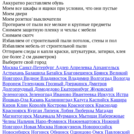
Аккуратно расставляем обувь
Моем все шкафы и ящики при условии, что они пустые
Моем двери
Моем розетки/ выключатели
Протираем от пыли все мелкие и крупные предметы
Снимаем защитную пленку и чехлы с мебели
Снимаем скотч
Избавляем от строительной пыли потолок, стены и пол
Избавляем мебель от строительной пыли
Оттираем следы и капли краски, штукатурки, затирки, клея
(не более 2 см диаметром)
Выберите свой город
Москва
Санкт-Петербург
Адлер
Апрелевка
Архангельск
Астрахань
Балашиха
Батайск
Благовещенск
Брянск
Великий
Новгород
Видное
Владивосток
Владимир
Волгоград
Вологда
Воронеж
Геленджик
Грозный
Дзержинск
Дмитров
Долгопрудный
Домодедово
Екатеринбург
Жуковский
Зеленогорск
Зеленоград
Иваново
Ивантеевка
Иркутск
Истра
Йошкар-Ола
Казань
Калининград
Калуга
Каспийск
Кашира
Киров
Клин
Королёв
Кострома
Красногорск
Краснодар
Красноярск
Курган
Липецк
Лобня
Люберцы
Магадан
Магнитогорск
Махачкала
Мурманск
Мытищи
Набережные
Челны
Нальчик
Наро-Фоминск
Нижневартовск
Нижний
Новгород
Новая Москва
Новокузнецк
Новороссийск
Новосибирск
Ногинск
Обнинск
Одинцово
Омск
Павловский