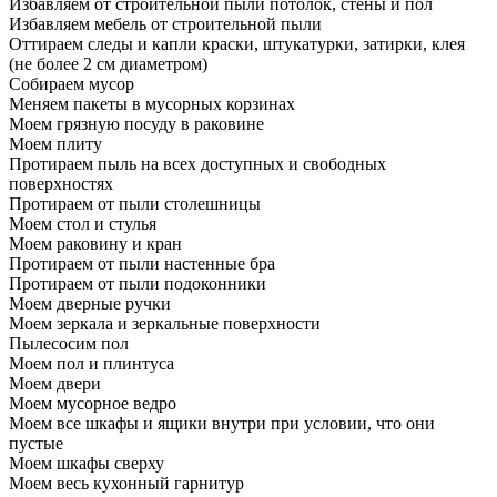
Избавляем от строительной пыли потолок, стены и пол
Избавляем мебель от строительной пыли
Оттираем следы и капли краски, штукатурки, затирки, клея
(не более 2 см диаметром)
Собираем мусор
Меняем пакеты в мусорных корзинах
Моем грязную посуду в раковине
Моем плиту
Протираем пыль на всех доступных и свободных
поверхностях
Протираем от пыли столешницы
Моем стол и стулья
Моем раковину и кран
Протираем от пыли настенные бра
Протираем от пыли подоконники
Моем дверные ручки
Моем зеркала и зеркальные поверхности
Пылесосим пол
Моем пол и плинтуса
Моем двери
Моем мусорное ведро
Моем все шкафы и ящики внутри при условии, что они
пустые
Моем шкафы сверху
Моем весь кухонный гарнитур