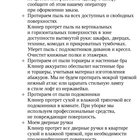
сообщите об этом нашему оператору
при оформлении заказа.
Протираем пыль на всех доступных и свободных
поверхностях
Клинер протрет пыль на вертикальных
и горизонтальных поверхностях в зоне
доступности вытянутой руки: шкафах, дверцах,
технике, комодах и прикроватных тумбочках.
Уберет пыль с подлокотников диванов и кресел.
Очистит книжные полки и этажерки.
Протираем от пыли торшеры и настенные бра
Клинер аккуратно обеспылит настенные бра
и торшеры, учитывая материал изготовления
абажуров. Мы не будем протирать мокрой тряпкой
нежный атлас или царапать стильную лампу
в стиле лофт из нержавейки.
Протираем от пыли подоконники
Клинер протрет сухой и влажной тряпочкой все
подоконники в комнате. При уборке мы
используем профессиональные средства,
не повреждающие поверхность.
Моем дверные ручки
Клинер протрет все дверные ручки в квартире
сухой и влажной тряпкой, при необходимости
продезинфицирует поверхность.