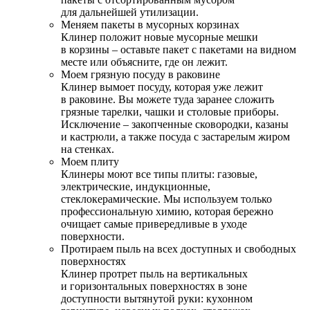
для дальнейшей утилизации.
Меняем пакеты в мусорных корзинах
Клинер положит новые мусорные мешки
в корзины – оставьте пакет с пакетами на видном
месте или объясните, где он лежит.
Моем грязную посуду в раковине
Клинер вымоет посуду, которая уже лежит
в раковине. Вы можете туда заранее сложить
грязные тарелки, чашки и столовые приборы.
Исключение – закопченные сковородки, казаны
и кастрюли, а также посуда с застарелым жиром
на стенках.
Моем плиту
Клинеры моют все типы плиты: газовые,
электрические, индукционные,
стеклокерамические. Мы используем только
профессиональную химию, которая бережно
очищает самые привередливые в уходе
поверхности.
Протираем пыль на всех доступных и свободных
поверхностях
Клинер протрет пыль на вертикальных
и горизонтальных поверхностях в зоне
доступности вытянутой руки: кухонном