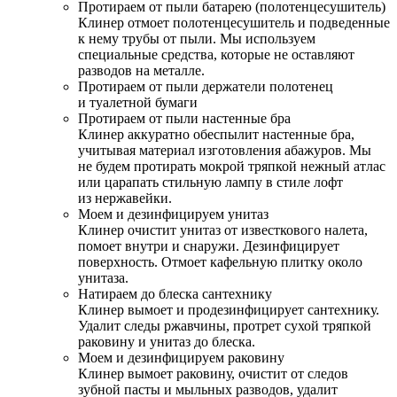
Протираем от пыли батарею (полотенцесушитель)
Клинер отмоет полотенцесушитель и подведенные
к нему трубы от пыли. Мы используем
специальные средства, которые не оставляют
разводов на металле.
Протираем от пыли держатели полотенец
и туалетной бумаги
Протираем от пыли настенные бра
Клинер аккуратно обеспылит настенные бра,
учитывая материал изготовления абажуров. Мы
не будем протирать мокрой тряпкой нежный атлас
или царапать стильную лампу в стиле лофт
из нержавейки.
Моем и дезинфицируем унитаз
Клинер очистит унитаз от известкового налета,
помоет внутри и снаружи. Дезинфицирует
поверхность. Отмоет кафельную плитку около
унитаза.
Натираем до блеска сантехнику
Клинер вымоет и продезинфицирует сантехнику.
Удалит следы ржавчины, протрет сухой тряпкой
раковину и унитаз до блеска.
Моем и дезинфицируем раковину
Клинер вымоет раковину, очистит от следов
зубной пасты и мыльных разводов, удалит