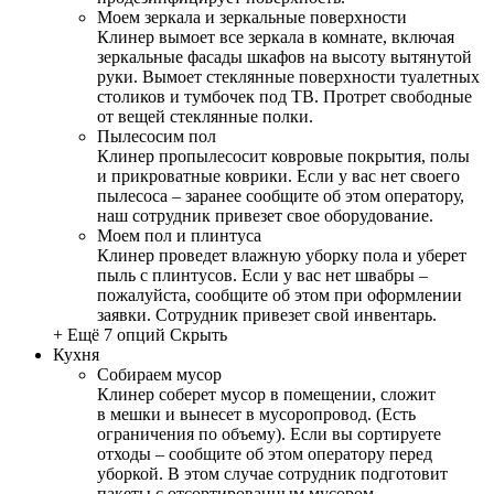
Моем зеркала и зеркальные поверхности
Клинер вымоет все зеркала в комнате, включая
зеркальные фасады шкафов на высоту вытянутой
руки. Вымоет стеклянные поверхности туалетных
столиков и тумбочек под ТВ. Протрет свободные
от вещей стеклянные полки.
Пылесосим пол
Клинер пропылесосит ковровые покрытия, полы
и прикроватные коврики. Если у вас нет своего
пылесоса – заранее сообщите об этом оператору,
наш сотрудник привезет свое оборудование.
Моем пол и плинтуса
Клинер проведет влажную уборку пола и уберет
пыль с плинтусов. Если у вас нет швабры –
пожалуйста, сообщите об этом при оформлении
заявки. Сотрудник привезет свой инвентарь.
+ Ещё 7 опций
Скрыть
Кухня
Собираем мусор
Клинер соберет мусор в помещении, сложит
в мешки и вынесет в мусоропровод. (Есть
ограничения по объему). Если вы сортируете
отходы – сообщите об этом оператору перед
уборкой. В этом случае сотрудник подготовит
пакеты с отсортированным мусором