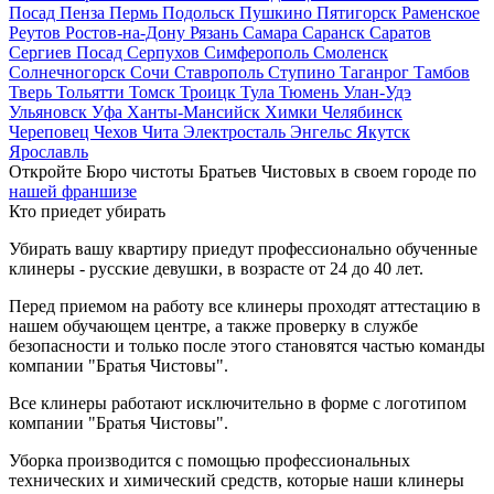
Посад
Пенза
Пермь
Подольск
Пушкино
Пятигорск
Раменское
Реутов
Ростов-на-Дону
Рязань
Самара
Саранск
Саратов
Сергиев Посад
Серпухов
Симферополь
Смоленск
Солнечногорск
Сочи
Ставрополь
Ступино
Таганрог
Тамбов
Тверь
Тольятти
Томск
Троицк
Тула
Тюмень
Улан-Удэ
Ульяновск
Уфа
Ханты-Мансийск
Химки
Челябинск
Череповец
Чехов
Чита
Электросталь
Энгельс
Якутск
Ярославль
Откройте Бюро чистоты Братьев Чистовых в своем городе по
нашей франшизе
Кто приедет убирать
Убирать вашу квартиру приедут профессионально обученные
клинеры - русские девушки, в возрасте от 24 до 40 лет.
Перед приемом на работу все клинеры проходят аттестацию в
нашем обучающем центре, а также проверку в службе
безопасности и только после этого становятся частью команды
компании "Братья Чистовы".
Все клинеры работают исключительно в форме с логотипом
компании "Братья Чистовы".
Уборка производится с помощью профессиональных
технических и химический средств, которые наши клинеры