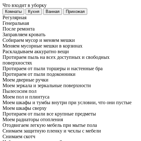
Что входит в уборку
Регу­лярная
Гене­ральная
После ремонта
Заправляем кровать
Собираем мусор и меняем мешки
Меняем мусорные мешки в корзинах
Раскладываем аккуратно вещи
Протираем пыль на всех доступных и свободных
поверхностях
Протираем от пыли торшеры и настенные бра
Протираем от пыли подоконники
Моем дверные ручки
Моем зеркала и зеркальные поверхности
Пылесосим пол
Моем пол и плинтуса
Моем шкафы и тумбы внутри при условии, что они пустые
Моем шкафы сверху
Протираем от пыли все крупные предметы
Моем радиаторы отопления
Отодвигаем легкую мебель при мытье пола
Снимаем защитную пленку и чехлы с мебели
Снимаем скотч