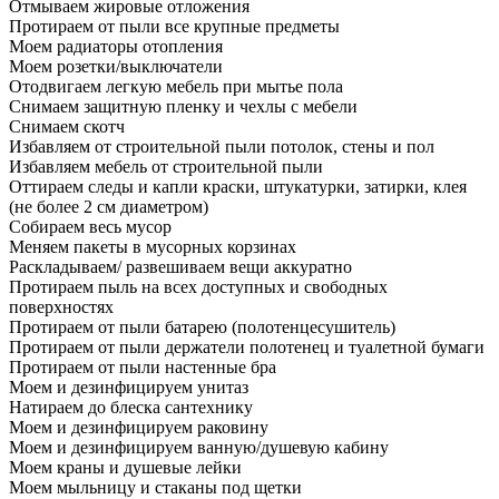
Отмываем жировые отложения
Протираем от пыли все крупные предметы
Моем радиаторы отопления
Моем розетки/выключатели
Отодвигаем легкую мебель при мытье пола
Снимаем защитную пленку и чехлы с мебели
Снимаем скотч
Избавляем от строительной пыли потолок, стены и пол
Избавляем мебель от строительной пыли
Оттираем следы и капли краски, штукатурки, затирки, клея
(не более 2 см диаметром)
Собираем весь мусор
Меняем пакеты в мусорных корзинах
Раскладываем/ развешиваем вещи аккуратно
Протираем пыль на всех доступных и свободных
поверхностях
Протираем от пыли батарею (полотенцесушитель)
Протираем от пыли держатели полотенец и туалетной бумаги
Протираем от пыли настенные бра
Моем и дезинфицируем унитаз
Натираем до блеска сантехнику
Моем и дезинфицируем раковину
Моем и дезинфицируем ванную/душевую кабину
Моем краны и душевые лейки
Моем мыльницу и стаканы под щетки