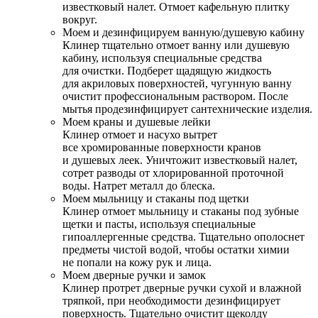
известковый налет. Отмоет кафельную плитку
вокруг.
Моем и дезинфицируем ванную/душевую кабину
Клинер тщательно отмоет ванну или душевую
кабину, используя специальные средства
для очистки. Подберет щадящую жидкость
для акриловых поверхностей, чугунную ванну
очистит профессиональным раствором. После
мытья продезинфицирует сантехнические изделия.
Моем краны и душевые лейки
Клинер отмоет и насухо вытрет
все хромированные поверхности кранов
и душевых леек. Уничтожит известковый налет,
сотрет разводы от хлорированной проточной
воды. Натрет металл до блеска.
Моем мыльницу и стаканы под щетки
Клинер отмоет мыльницу и стаканы под зубные
щетки и пасты, используя специальные
гипоаллергенные средства. Тщательно ополоснет
предметы чистой водой, чтобы остатки химии
не попали на кожу рук и лица.
Моем дверные ручки и замок
Клинер протрет дверные ручки сухой и влажной
тряпкой, при необходимости дезинфицирует
поверхность. Тщательно очистит щеколду