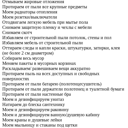
Отмываем жировые отложения
Протираем от пыли все крупные предметы
Моем радиаторы отопления
Моем розетки/выключатели
Отодвигаем легкую мебель при мытье пола
Снимаем защитную пленку и чехлы с мебели
Снимаем скотч
Избавляем от строительной пыли потолок, стены и пол
Избавляем мебель от строительной пыли
Оттираем следы и капли краски, штукатурки, затирки, клея
(не более 2 см диаметром)
Собираем весь мусор
Меняем пакеты в мусорных корзинах
Раскладываем/ развешиваем вещи аккуратно
Протираем пыль на всех доступных и свободных
поверхностях
Протираем от пыли батарею (полотенцесушитель)
Протираем от пыли держатели полотенец и туалетной бумаги
Протираем от пыли настенные бра
Моем и дезинфицируем унитаз
Натираем до блеска сантехнику
Моем и дезинфицируем раковину
Моем и дезинфицируем ванную/душевую кабину
Моем краны и душевые лейки
Моем мыльницу и стаканы под щетки