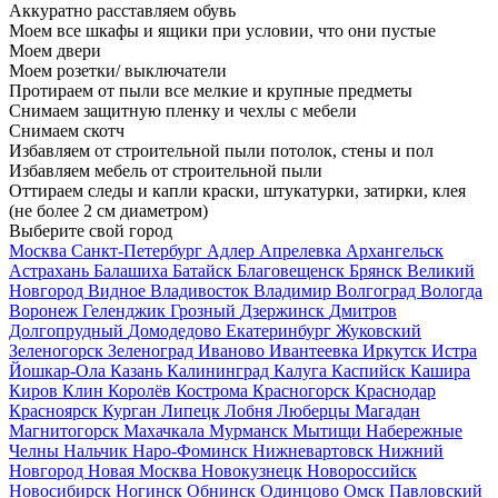
Аккуратно расставляем обувь
Моем все шкафы и ящики при условии, что они пустые
Моем двери
Моем розетки/ выключатели
Протираем от пыли все мелкие и крупные предметы
Снимаем защитную пленку и чехлы с мебели
Снимаем скотч
Избавляем от строительной пыли потолок, стены и пол
Избавляем мебель от строительной пыли
Оттираем следы и капли краски, штукатурки, затирки, клея
(не более 2 см диаметром)
Выберите свой город
Москва
Санкт-Петербург
Адлер
Апрелевка
Архангельск
Астрахань
Балашиха
Батайск
Благовещенск
Брянск
Великий
Новгород
Видное
Владивосток
Владимир
Волгоград
Вологда
Воронеж
Геленджик
Грозный
Дзержинск
Дмитров
Долгопрудный
Домодедово
Екатеринбург
Жуковский
Зеленогорск
Зеленоград
Иваново
Ивантеевка
Иркутск
Истра
Йошкар-Ола
Казань
Калининград
Калуга
Каспийск
Кашира
Киров
Клин
Королёв
Кострома
Красногорск
Краснодар
Красноярск
Курган
Липецк
Лобня
Люберцы
Магадан
Магнитогорск
Махачкала
Мурманск
Мытищи
Набережные
Челны
Нальчик
Наро-Фоминск
Нижневартовск
Нижний
Новгород
Новая Москва
Новокузнецк
Новороссийск
Новосибирск
Ногинск
Обнинск
Одинцово
Омск
Павловский