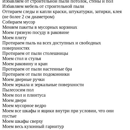
Избавляем от строительной пыли потолок, стены и пол
Избавляем мебель от строительной пыли
Оттираем следы и капли краски, штукатурки, затирки, клея
(не более 2 см диаметром)
Собираем мусор
Меняем пакеты в мусорных корзинах
Моем грязную посуду в раковине
Моем плиту
Протираем пыль на всех доступных и свободных
поверхностях
Протираем от пыли столешницы
Моем стол и стулья
Моем раковину и кран
Протираем от пыли настенные бра
Протираем от пыли подоконники
Моем дверные ручки
Моем зеркала и зеркальные поверхности
Пылесосим пол
Моем пол и плинтуса
Моем двери
Моем мусорное ведро
Моем все шкафы и ящики внутри при условии, что они
пустые
Моем шкафы сверху
Моем весь кухонный гарнитур