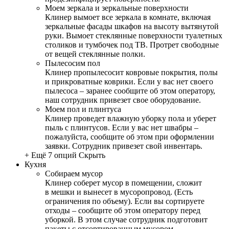
Моем зеркала и зеркальные поверхности
Клинер вымоет все зеркала в комнате, включая
зеркальные фасады шкафов на высоту вытянутой
руки. Вымоет стеклянные поверхности туалетных
столиков и тумбочек под ТВ. Протрет свободные
от вещей стеклянные полки.
Пылесосим пол
Клинер пропылесосит ковровые покрытия, полы
и прикроватные коврики. Если у вас нет своего
пылесоса – заранее сообщите об этом оператору,
наш сотрудник привезет свое оборудование.
Моем пол и плинтуса
Клинер проведет влажную уборку пола и уберет
пыль с плинтусов. Если у вас нет швабры –
пожалуйста, сообщите об этом при оформлении
заявки. Сотрудник привезет свой инвентарь.
+ Ещё 7 опций
Скрыть
Кухня
Собираем мусор
Клинер соберет мусор в помещении, сложит
в мешки и вынесет в мусоропровод. (Есть
ограничения по объему). Если вы сортируете
отходы – сообщите об этом оператору перед
уборкой. В этом случае сотрудник подготовит
пакеты с отсортированным мусором