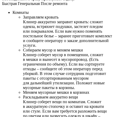
Быстрая
Генеральная
После ремонта
Комнаты
Заправляем кровать
Клинер аккуратно заправит кровать: сложит
одеяла, встряхнет подушки, застелет пледом
или покрывалом. Если вам нужно поменять
постельное белье – заранее приготовьте комплект
и сообщите оператору о заказе дополнительной
услуги.
Собираем мусор и меняем мешки
Клинер соберет мусор в помещении, сложит
в мешки и вынесет в мусоропровод. (Есть
ограничения по объему). Если вы сортируете
отходы – сообщите об этом оператору перед
уборкой. В этом случае сотрудник подготовит
пакеты с отсортированным мусором
для дальнейшей утилизации. Положит новые
мусорные пакеты в корзины.
Меняем мусорные мешки в корзинах
Раскладываем аккуратно вещи
Клинер соберет вещи по комнатам. Сложит
в аккуратную стопочку и оставит на кровати
или стуле. Если вам требуется разложить вещи
по цветам или развесить одежду в шкафу –