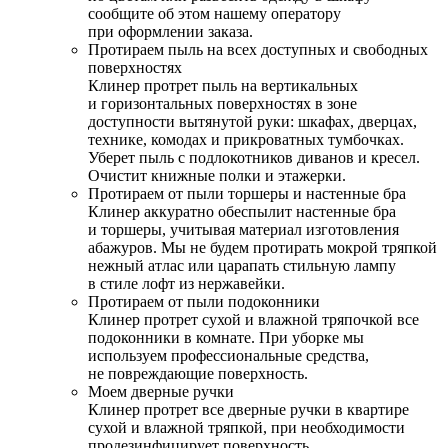
сообщите об этом нашему оператору
при оформлении заказа.
Протираем пыль на всех доступных и свободных
поверхностях
Клинер протрет пыль на вертикальных
и горизонтальных поверхностях в зоне
доступности вытянутой руки: шкафах, дверцах,
технике, комодах и прикроватных тумбочках.
Уберет пыль с подлокотников диванов и кресел.
Очистит книжные полки и этажерки.
Протираем от пыли торшеры и настенные бра
Клинер аккуратно обеспылит настенные бра
и торшеры, учитывая материал изготовления
абажуров. Мы не будем протирать мокрой тряпкой
нежный атлас или царапать стильную лампу
в стиле лофт из нержавейки.
Протираем от пыли подоконники
Клинер протрет сухой и влажной тряпочкой все
подоконники в комнате. При уборке мы
используем профессиональные средства,
не повреждающие поверхность.
Моем дверные ручки
Клинер протрет все дверные ручки в квартире
сухой и влажной тряпкой, при необходимости
продезинфицирует поверхность.