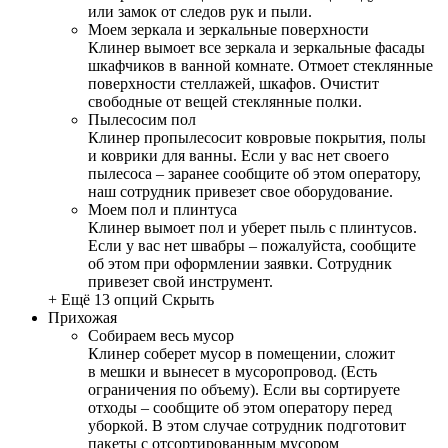
или замок от следов рук и пыли.
Моем зеркала и зеркальные поверхности
Клинер вымоет все зеркала и зеркальные фасады
шкафчиков в ванной комнате. Отмоет стеклянные
поверхности стеллажей, шкафов. Очистит
свободные от вещей стеклянные полки.
Пылесосим пол
Клинер пропылесосит ковровые покрытия, полы
и коврики для ванны. Если у вас нет своего
пылесоса – заранее сообщите об этом оператору,
наш сотрудник привезет свое оборудование.
Моем пол и плинтуса
Клинер вымоет пол и уберет пыль с плинтусов.
Если у вас нет швабры – пожалуйста, сообщите
об этом при оформлении заявки. Сотрудник
привезет свой инструмент.
+ Ещё 13 опций
Скрыть
Прихожая
Собираем весь мусор
Клинер соберет мусор в помещении, сложит
в мешки и вынесет в мусоропровод. (Есть
ограничения по объему). Если вы сортируете
отходы – сообщите об этом оператору перед
уборкой. В этом случае сотрудник подготовит
пакеты с отсортированным мусором