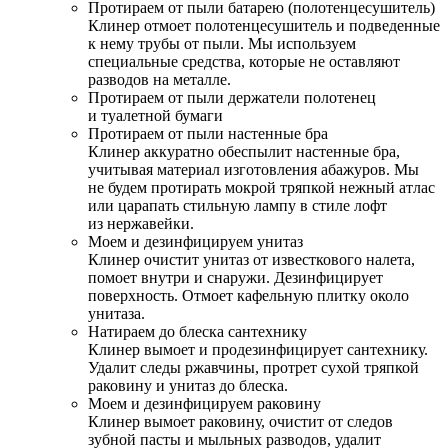
Протираем от пыли батарею (полотенцесушитель)
Клинер отмоет полотенцесушитель и подведенные
к нему трубы от пыли. Мы используем
специальные средства, которые не оставляют
разводов на металле.
Протираем от пыли держатели полотенец
и туалетной бумаги
Протираем от пыли настенные бра
Клинер аккуратно обеспылит настенные бра,
учитывая материал изготовления абажуров. Мы
не будем протирать мокрой тряпкой нежный атлас
или царапать стильную лампу в стиле лофт
из нержавейки.
Моем и дезинфицируем унитаз
Клинер очистит унитаз от известкового налета,
помоет внутри и снаружи. Дезинфицирует
поверхность. Отмоет кафельную плитку около
унитаза.
Натираем до блеска сантехнику
Клинер вымоет и продезинфицирует сантехнику.
Удалит следы ржавчины, протрет сухой тряпкой
раковину и унитаз до блеска.
Моем и дезинфицируем раковину
Клинер вымоет раковину, очистит от следов
зубной пасты и мыльных разводов, удалит