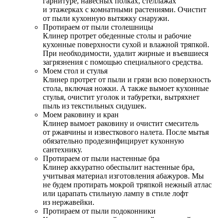
гарнитуре, навесных полках, стеллажах
и этажерках с комнатными растениями. Очистит
от пыли кухонную вытяжку снаружи.
Протираем от пыли столешницы
Клинер протрет обеденные столы и рабочие
кухонные поверхности сухой и влажной тряпкой.
При необходимости, удалит жирные и въевшиеся
загрязнения с помощью специального средства.
Моем стол и стулья
Клинер протрет от пыли и грязи всю поверхность
стола, включая ножки. А также вымоет кухонные
стулья, очистит уголок и табуретки, вытряхнет
пыль из текстильных сидушек.
Моем раковину и кран
Клинер вымоет раковину и очистит смеситель
от ржавчины и известкового налета. После мытья
обязательно продезинфицирует кухонную
сантехнику.
Протираем от пыли настенные бра
Клинер аккуратно обеспылит настенные бра,
учитывая материал изготовления абажуров. Мы
не будем протирать мокрой тряпкой нежный атлас
или царапать стильную лампу в стиле лофт
из нержавейки.
Протираем от пыли подоконники