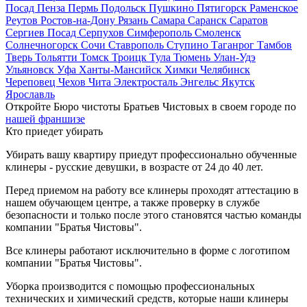
Посад
Пенза
Пермь
Подольск
Пушкино
Пятигорск
Раменское
Реутов
Ростов-на-Дону
Рязань
Самара
Саранск
Саратов
Сергиев Посад
Серпухов
Симферополь
Смоленск
Солнечногорск
Сочи
Ставрополь
Ступино
Таганрог
Тамбов
Тверь
Тольятти
Томск
Троицк
Тула
Тюмень
Улан-Удэ
Ульяновск
Уфа
Ханты-Мансийск
Химки
Челябинск
Череповец
Чехов
Чита
Электросталь
Энгельс
Якутск
Ярославль
Откройте Бюро чистоты Братьев Чистовых в своем городе по
нашей франшизе
Кто приедет убирать
Убирать вашу квартиру приедут профессионально обученные
клинеры - русские девушки, в возрасте от 24 до 40 лет.
Перед приемом на работу все клинеры проходят аттестацию в
нашем обучающем центре, а также проверку в службе
безопасности и только после этого становятся частью команды
компании "Братья Чистовы".
Все клинеры работают исключительно в форме с логотипом
компании "Братья Чистовы".
Уборка производится с помощью профессиональных
технических и химический средств, которые наши клинеры