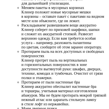
для дальнейшей утилизации.
Меняем пакеты в мусорных корзинах
Клинер положит новые мусорные мешки
в корзины – оставьте пакет с пакетами на видном
месте или объясните, где он лежит.
Раскладываем/ развешиваем вещи аккуратно
Клинер соберет по прихожей шарфики, шапки
и сложит их аккуратной стопкой. Развесит
верхнюю одежду. Если вам требуется особая
услуга – например, разложить палантины
по цветам, сообщите об этом заранее оператору.
Протираем пыль на всех доступных и свободных
поверхностях
Клинер протрет пыль на вертикальных
и горизонтальных поверхностях в зоне
доступности вытянутой руки: шкафах, дверцах,
технике, комодах и тумбочках. Очистит от грязи
полки и этажерки.
Протираем от пыли настенные бра
Клинер аккуратно обеспылит настенные бра
и торшеры, учитывая материал изготовления
абажуров. Мы не будем протирать мокрой тряпкой
нежный атлас или царапать стильную лампу
в стиле лофт из нержавейки.
Моем дверные ручки