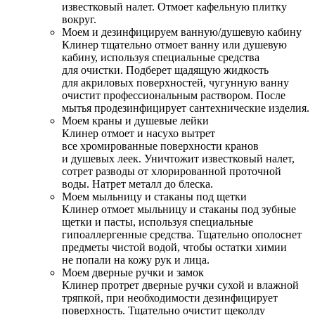
известковый налет. Отмоет кафельную плитку
вокруг.
Моем и дезинфицируем ванную/душевую кабину
Клинер тщательно отмоет ванну или душевую
кабину, используя специальные средства
для очистки. Подберет щадящую жидкость
для акриловых поверхностей, чугунную ванну
очистит профессиональным раствором. После
мытья продезинфицирует сантехнические изделия.
Моем краны и душевые лейки
Клинер отмоет и насухо вытрет
все хромированные поверхности кранов
и душевых леек. Уничтожит известковый налет,
сотрет разводы от хлорированной проточной
воды. Натрет металл до блеска.
Моем мыльницу и стаканы под щетки
Клинер отмоет мыльницу и стаканы под зубные
щетки и пасты, используя специальные
гипоаллергенные средства. Тщательно ополоснет
предметы чистой водой, чтобы остатки химии
не попали на кожу рук и лица.
Моем дверные ручки и замок
Клинер протрет дверные ручки сухой и влажной
тряпкой, при необходимости дезинфицирует
поверхность. Тщательно очистит щеколду