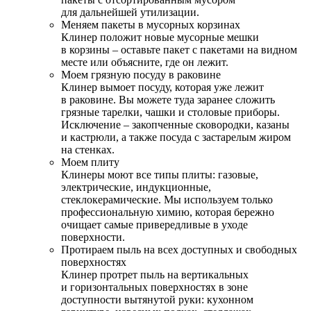
для дальнейшей утилизации.
Меняем пакеты в мусорных корзинах
Клинер положит новые мусорные мешки
в корзины – оставьте пакет с пакетами на видном
месте или объясните, где он лежит.
Моем грязную посуду в раковине
Клинер вымоет посуду, которая уже лежит
в раковине. Вы можете туда заранее сложить
грязные тарелки, чашки и столовые приборы.
Исключение – закопченные сковородки, казаны
и кастрюли, а также посуда с застарелым жиром
на стенках.
Моем плиту
Клинеры моют все типы плиты: газовые,
электрические, индукционные,
стеклокерамические. Мы используем только
профессиональную химию, которая бережно
очищает самые привередливые в уходе
поверхности.
Протираем пыль на всех доступных и свободных
поверхностях
Клинер протрет пыль на вертикальных
и горизонтальных поверхностях в зоне
доступности вытянутой руки: кухонном