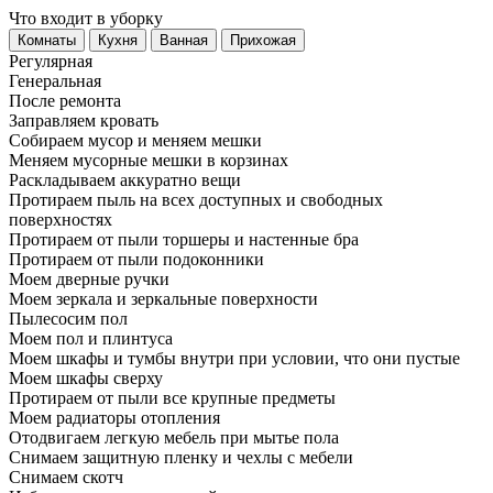
Что входит в уборку
Регу­лярная
Гене­ральная
После ремонта
Заправляем кровать
Собираем мусор и меняем мешки
Меняем мусорные мешки в корзинах
Раскладываем аккуратно вещи
Протираем пыль на всех доступных и свободных
поверхностях
Протираем от пыли торшеры и настенные бра
Протираем от пыли подоконники
Моем дверные ручки
Моем зеркала и зеркальные поверхности
Пылесосим пол
Моем пол и плинтуса
Моем шкафы и тумбы внутри при условии, что они пустые
Моем шкафы сверху
Протираем от пыли все крупные предметы
Моем радиаторы отопления
Отодвигаем легкую мебель при мытье пола
Снимаем защитную пленку и чехлы с мебели
Снимаем скотч