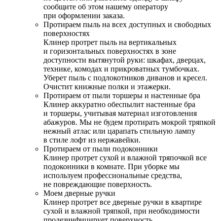
сообщите об этом нашему оператору
при оформлении заказа.
Протираем пыль на всех доступных и свободных
поверхностях
Клинер протрет пыль на вертикальных
и горизонтальных поверхностях в зоне
доступности вытянутой руки: шкафах, дверцах,
технике, комодах и прикроватных тумбочках.
Уберет пыль с подлокотников диванов и кресел.
Очистит книжные полки и этажерки.
Протираем от пыли торшеры и настенные бра
Клинер аккуратно обеспылит настенные бра
и торшеры, учитывая материал изготовления
абажуров. Мы не будем протирать мокрой тряпкой
нежный атлас или царапать стильную лампу
в стиле лофт из нержавейки.
Протираем от пыли подоконники
Клинер протрет сухой и влажной тряпочкой все
подоконники в комнате. При уборке мы
используем профессиональные средства,
не повреждающие поверхность.
Моем дверные ручки
Клинер протрет все дверные ручки в квартире
сухой и влажной тряпкой, при необходимости
продезинфицирует поверхность.