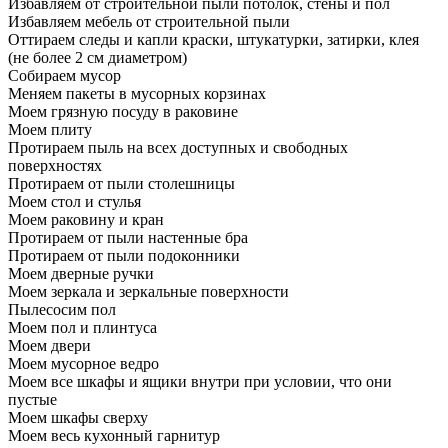
Избавляем от строительной пыли потолок, стены и пол
Избавляем мебель от строительной пыли
Оттираем следы и капли краски, штукатурки, затирки, клея
(не более 2 см диаметром)
Собираем мусор
Меняем пакеты в мусорных корзинах
Моем грязную посуду в раковине
Моем плиту
Протираем пыль на всех доступных и свободных
поверхностях
Протираем от пыли столешницы
Моем стол и стулья
Моем раковину и кран
Протираем от пыли настенные бра
Протираем от пыли подоконники
Моем дверные ручки
Моем зеркала и зеркальные поверхности
Пылесосим пол
Моем пол и плинтуса
Моем двери
Моем мусорное ведро
Моем все шкафы и ящики внутри при условии, что они
пустые
Моем шкафы сверху
Моем весь кухонный гарнитур