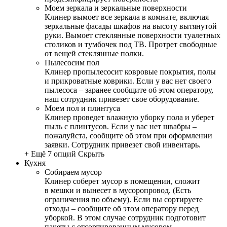
Моем зеркала и зеркальные поверхности
Клинер вымоет все зеркала в комнате, включая
зеркальные фасады шкафов на высоту вытянутой
руки. Вымоет стеклянные поверхности туалетных
столиков и тумбочек под ТВ. Протрет свободные
от вещей стеклянные полки.
Пылесосим пол
Клинер пропылесосит ковровые покрытия, полы
и прикроватные коврики. Если у вас нет своего
пылесоса – заранее сообщите об этом оператору,
наш сотрудник привезет свое оборудование.
Моем пол и плинтуса
Клинер проведет влажную уборку пола и уберет
пыль с плинтусов. Если у вас нет швабры –
пожалуйста, сообщите об этом при оформлении
заявки. Сотрудник привезет свой инвентарь.
+ Ещё 7 опций
Скрыть
Кухня
Собираем мусор
Клинер соберет мусор в помещении, сложит
в мешки и вынесет в мусоропровод. (Есть
ограничения по объему). Если вы сортируете
отходы – сообщите об этом оператору перед
уборкой. В этом случае сотрудник подготовит
пакеты с отсортированным мусором