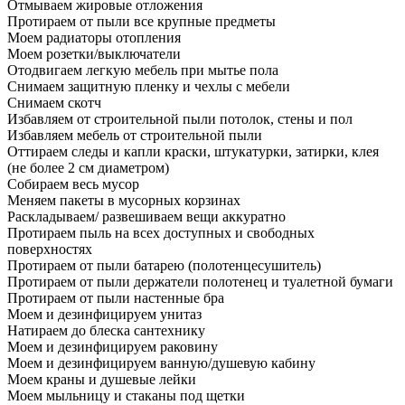
Отмываем жировые отложения
Протираем от пыли все крупные предметы
Моем радиаторы отопления
Моем розетки/выключатели
Отодвигаем легкую мебель при мытье пола
Снимаем защитную пленку и чехлы с мебели
Снимаем скотч
Избавляем от строительной пыли потолок, стены и пол
Избавляем мебель от строительной пыли
Оттираем следы и капли краски, штукатурки, затирки, клея
(не более 2 см диаметром)
Собираем весь мусор
Меняем пакеты в мусорных корзинах
Раскладываем/ развешиваем вещи аккуратно
Протираем пыль на всех доступных и свободных
поверхностях
Протираем от пыли батарею (полотенцесушитель)
Протираем от пыли держатели полотенец и туалетной бумаги
Протираем от пыли настенные бра
Моем и дезинфицируем унитаз
Натираем до блеска сантехнику
Моем и дезинфицируем раковину
Моем и дезинфицируем ванную/душевую кабину
Моем краны и душевые лейки
Моем мыльницу и стаканы под щетки