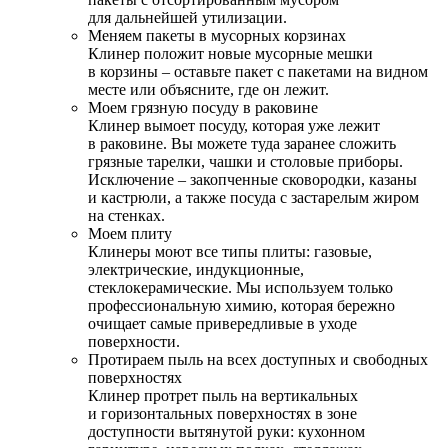
для дальнейшей утилизации.
Меняем пакеты в мусорных корзинах
Клинер положит новые мусорные мешки
в корзины – оставьте пакет с пакетами на видном
месте или объясните, где он лежит.
Моем грязную посуду в раковине
Клинер вымоет посуду, которая уже лежит
в раковине. Вы можете туда заранее сложить
грязные тарелки, чашки и столовые приборы.
Исключение – закопченные сковородки, казаны
и кастрюли, а также посуда с застарелым жиром
на стенках.
Моем плиту
Клинеры моют все типы плиты: газовые,
электрические, индукционные,
стеклокерамические. Мы используем только
профессиональную химию, которая бережно
очищает самые привередливые в уходе
поверхности.
Протираем пыль на всех доступных и свободных
поверхностях
Клинер протрет пыль на вертикальных
и горизонтальных поверхностях в зоне
доступности вытянутой руки: кухонном