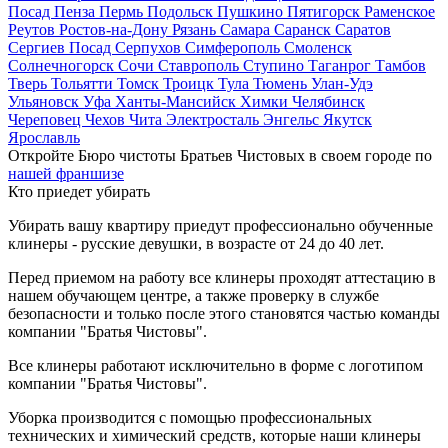
Посад
Пенза
Пермь
Подольск
Пушкино
Пятигорск
Раменское
Реутов
Ростов-на-Дону
Рязань
Самара
Саранск
Саратов
Сергиев Посад
Серпухов
Симферополь
Смоленск
Солнечногорск
Сочи
Ставрополь
Ступино
Таганрог
Тамбов
Тверь
Тольятти
Томск
Троицк
Тула
Тюмень
Улан-Удэ
Ульяновск
Уфа
Ханты-Мансийск
Химки
Челябинск
Череповец
Чехов
Чита
Электросталь
Энгельс
Якутск
Ярославль
Откройте Бюро чистоты Братьев Чистовых в своем городе по
нашей франшизе
Кто приедет убирать
Убирать вашу квартиру приедут профессионально обученные
клинеры - русские девушки, в возрасте от 24 до 40 лет.
Перед приемом на работу все клинеры проходят аттестацию в
нашем обучающем центре, а также проверку в службе
безопасности и только после этого становятся частью команды
компании "Братья Чистовы".
Все клинеры работают исключительно в форме с логотипом
компании "Братья Чистовы".
Уборка производится с помощью профессиональных
технических и химический средств, которые наши клинеры