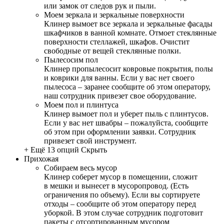
или замок от следов рук и пыли.
Моем зеркала и зеркальные поверхности
Клинер вымоет все зеркала и зеркальные фасады
шкафчиков в ванной комнате. Отмоет стеклянные
поверхности стеллажей, шкафов. Очистит
свободные от вещей стеклянные полки.
Пылесосим пол
Клинер пропылесосит ковровые покрытия, полы
и коврики для ванны. Если у вас нет своего
пылесоса – заранее сообщите об этом оператору,
наш сотрудник привезет свое оборудование.
Моем пол и плинтуса
Клинер вымоет пол и уберет пыль с плинтусов.
Если у вас нет швабры – пожалуйста, сообщите
об этом при оформлении заявки. Сотрудник
привезет свой инструмент.
+ Ещё 13 опций
Скрыть
Прихожая
Собираем весь мусор
Клинер соберет мусор в помещении, сложит
в мешки и вынесет в мусоропровод. (Есть
ограничения по объему). Если вы сортируете
отходы – сообщите об этом оператору перед
уборкой. В этом случае сотрудник подготовит
пакеты с отсортированным мусором