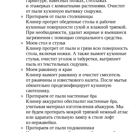
гарнитуре, навесных полках, стеллажах
и этажерках с комнатными растениями. Очистит
от пыли кухонную вытяжку снаружи.
Протираем от пыли столешницы
Клинер протрет обеденные столы и рабочие
кухонные поверхности сухой и влажной тряпкой.
При необходимости, удалит жирные и въевшиеся
загрязнения с помощью специального средства.
Моем стол и стулья
Клинер протрет от пыли и грязи всю поверхность
стола, включая ножки. А также вымоет кухонные
стулья, очистит уголок и табуретки, вытряхнет
пыль из текстильных сидушек.
Моем раковину и кран
Клинер вымоет раковину и очистит смеситель
от ржавчины и известкового налета. После мытья
обязательно продезинфицирует кухонную
сантехнику.
Протираем от пыли настенные бра
Клинер аккуратно обеспылит настенные бра,
учитывая материал изготовления абажуров. Мы
не будем протирать мокрой тряпкой нежный атлас
или царапать стильную лампу в стиле лофт
из нержавейки.
Протираем от пыли подоконники