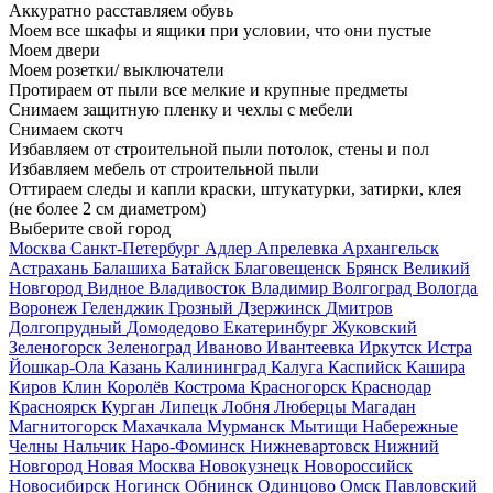
Аккуратно расставляем обувь
Моем все шкафы и ящики при условии, что они пустые
Моем двери
Моем розетки/ выключатели
Протираем от пыли все мелкие и крупные предметы
Снимаем защитную пленку и чехлы с мебели
Снимаем скотч
Избавляем от строительной пыли потолок, стены и пол
Избавляем мебель от строительной пыли
Оттираем следы и капли краски, штукатурки, затирки, клея
(не более 2 см диаметром)
Выберите свой город
Москва
Санкт-Петербург
Адлер
Апрелевка
Архангельск
Астрахань
Балашиха
Батайск
Благовещенск
Брянск
Великий
Новгород
Видное
Владивосток
Владимир
Волгоград
Вологда
Воронеж
Геленджик
Грозный
Дзержинск
Дмитров
Долгопрудный
Домодедово
Екатеринбург
Жуковский
Зеленогорск
Зеленоград
Иваново
Ивантеевка
Иркутск
Истра
Йошкар-Ола
Казань
Калининград
Калуга
Каспийск
Кашира
Киров
Клин
Королёв
Кострома
Красногорск
Краснодар
Красноярск
Курган
Липецк
Лобня
Люберцы
Магадан
Магнитогорск
Махачкала
Мурманск
Мытищи
Набережные
Челны
Нальчик
Наро-Фоминск
Нижневартовск
Нижний
Новгород
Новая Москва
Новокузнецк
Новороссийск
Новосибирск
Ногинск
Обнинск
Одинцово
Омск
Павловский