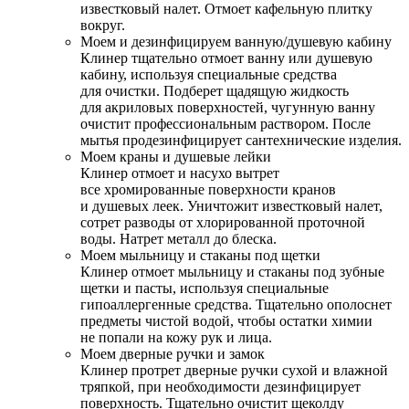
известковый налет. Отмоет кафельную плитку
вокруг.
Моем и дезинфицируем ванную/душевую кабину
Клинер тщательно отмоет ванну или душевую
кабину, используя специальные средства
для очистки. Подберет щадящую жидкость
для акриловых поверхностей, чугунную ванну
очистит профессиональным раствором. После
мытья продезинфицирует сантехнические изделия.
Моем краны и душевые лейки
Клинер отмоет и насухо вытрет
все хромированные поверхности кранов
и душевых леек. Уничтожит известковый налет,
сотрет разводы от хлорированной проточной
воды. Натрет металл до блеска.
Моем мыльницу и стаканы под щетки
Клинер отмоет мыльницу и стаканы под зубные
щетки и пасты, используя специальные
гипоаллергенные средства. Тщательно ополоснет
предметы чистой водой, чтобы остатки химии
не попали на кожу рук и лица.
Моем дверные ручки и замок
Клинер протрет дверные ручки сухой и влажной
тряпкой, при необходимости дезинфицирует
поверхность. Тщательно очистит щеколду