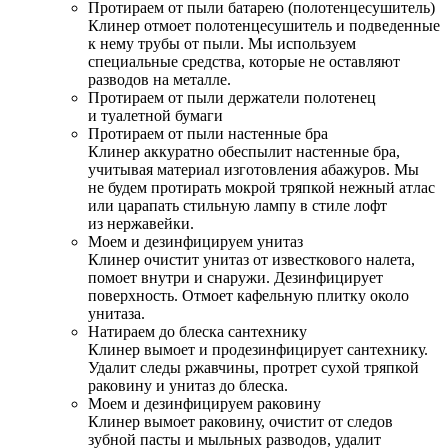
Протираем от пыли батарею (полотенцесушитель)
Клинер отмоет полотенцесушитель и подведенные
к нему трубы от пыли. Мы используем
специальные средства, которые не оставляют
разводов на металле.
Протираем от пыли держатели полотенец
и туалетной бумаги
Протираем от пыли настенные бра
Клинер аккуратно обеспылит настенные бра,
учитывая материал изготовления абажуров. Мы
не будем протирать мокрой тряпкой нежный атлас
или царапать стильную лампу в стиле лофт
из нержавейки.
Моем и дезинфицируем унитаз
Клинер очистит унитаз от известкового налета,
помоет внутри и снаружи. Дезинфицирует
поверхность. Отмоет кафельную плитку около
унитаза.
Натираем до блеска сантехнику
Клинер вымоет и продезинфицирует сантехнику.
Удалит следы ржавчины, протрет сухой тряпкой
раковину и унитаз до блеска.
Моем и дезинфицируем раковину
Клинер вымоет раковину, очистит от следов
зубной пасты и мыльных разводов, удалит