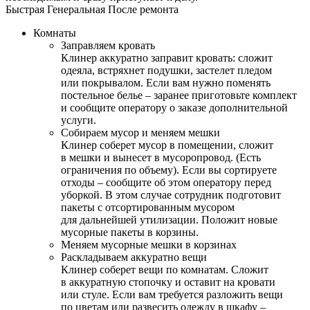
Быстрая
Генеральная
После ремонта
Комнаты
Заправляем кровать
Клинер аккуратно заправит кровать: сложит
одеяла, встряхнет подушки, застелет пледом
или покрывалом. Если вам нужно поменять
постельное белье – заранее приготовьте комплект
и сообщите оператору о заказе дополнительной
услуги.
Собираем мусор и меняем мешки
Клинер соберет мусор в помещении, сложит
в мешки и вынесет в мусоропровод. (Есть
ограничения по объему). Если вы сортируете
отходы – сообщите об этом оператору перед
уборкой. В этом случае сотрудник подготовит
пакеты с отсортированным мусором
для дальнейшей утилизации. Положит новые
мусорные пакеты в корзины.
Меняем мусорные мешки в корзинах
Раскладываем аккуратно вещи
Клинер соберет вещи по комнатам. Сложит
в аккуратную стопочку и оставит на кровати
или стуле. Если вам требуется разложить вещи
по цветам или развесить одежду в шкафу –