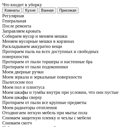
Что входит в уборку
Регу­лярная
Гене­ральная
После ремонта
Заправляем кровать
Собираем мусор и меняем мешки
Меняем мусорные мешки в корзинах
Раскладываем аккуратно вещи
Протираем пыль на всех доступных и свободных
поверхностях
Протираем от пыли торшеры и настенные бра
Протираем от пыли подоконники
Моем дверные ручки
Моем зеркала и зеркальные поверхности
Пылесосим пол
Моем пол и плинтуса
Моем шкафы и тумбы внутри при условии, что они пустые
Моем шкафы сверху
Протираем от пыли все крупные предметы
Моем радиаторы отопления
Отодвигаем легкую мебель при мытье пола
Снимаем защитную пленку и чехлы с мебели
Снимаем скотч