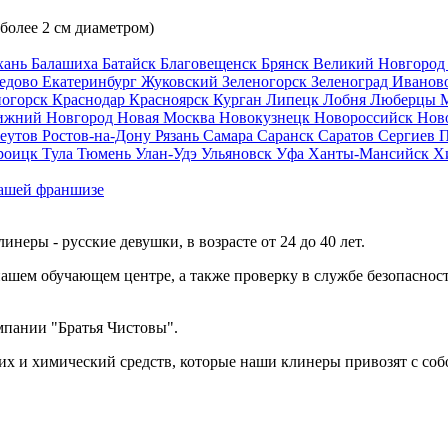
 более 2 см диаметром)
хань
Балашиха
Батайск
Благовещенск
Брянск
Великий Новгоро
едово
Екатеринбург
Жуковский
Зеленогорск
Зеленоград
Иванов
ногорск
Краснодар
Красноярск
Курган
Липецк
Лобня
Люберцы
ижний Новгород
Новая Москва
Новокузнецк
Новороссийск
Нов
еутов
Ростов-на-Дону
Рязань
Самара
Саранск
Саратов
Сергиев 
роицк
Тула
Тюмень
Улан-Удэ
Ульяновск
Уфа
Ханты-Мансийск
Х
ашей франшизе
еры - русские девушки, в возрасте от 24 до 40 лет.
ашем обучающем центре, а также проверку в службе безопасност
мпании "Братья Чистовы".
х и химический средств, которые наши клинеры привозят с соб