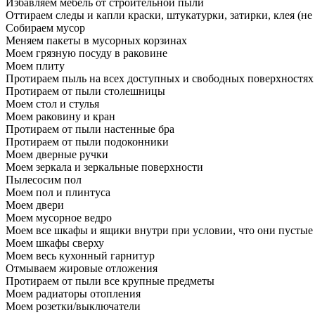
Избавляем мебель от строительной пыли
Оттираем следы и капли краски, штукатурки, затирки, клея (не
Собираем мусор
Меняем пакеты в мусорных корзинах
Моем грязную посуду в раковине
Моем плиту
Протираем пыль на всех доступных и свободных поверхностях
Протираем от пыли столешницы
Моем стол и стулья
Моем раковину и кран
Протираем от пыли настенные бра
Протираем от пыли подоконники
Моем дверные ручки
Моем зеркала и зеркальные поверхности
Пылесосим пол
Моем пол и плинтуса
Моем двери
Моем мусорное ведро
Моем все шкафы и ящики внутри при условии, что они пустые
Моем шкафы сверху
Моем весь кухонный гарнитур
Отмываем жировые отложения
Протираем от пыли все крупные предметы
Моем радиаторы отопления
Моем розетки/выключатели