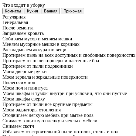
Что входит в уборку
Регу­лярная
Гене­ральная
После ремонта
Заправляем кровать
Собираем мусор и меняем мешки
Меняем мусорные мешки в корзинах
Раскладываем аккуратно вещи
Протираем пыль на всех доступных и свободных поверхностях
Протираем от пыли торшеры и настенные бра
Протираем от пыли подоконники
Моем дверные ручки
Моем зеркала и зеркальные поверхности
Пылесосим пол
Моем пол и плинтуса
Моем шкафы и тумбы внутри при условии, что они пустые
Моем шкафы сверху
Протираем от пыли все крупные предметы
Моем радиаторы отопления
Отодвигаем легкую мебель при мытье пола
Снимаем защитную пленку и чехлы с мебели
Снимаем скотч
Избавляем от строительной пыли потолок, стены и пол