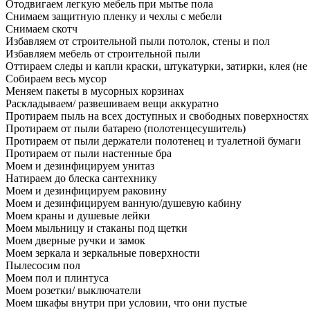
Отодвигаем легкую мебель при мытье пола
Снимаем защитную пленку и чехлы с мебели
Снимаем скотч
Избавляем от строительной пыли потолок, стены и пол
Избавляем мебель от строительной пыли
Оттираем следы и капли краски, штукатурки, затирки, клея (не
Собираем весь мусор
Меняем пакеты в мусорных корзинах
Раскладываем/ развешиваем вещи аккуратно
Протираем пыль на всех доступных и свободных поверхностях
Протираем от пыли батарею (полотенцесушитель)
Протираем от пыли держатели полотенец и туалетной бумаги
Протираем от пыли настенные бра
Моем и дезинфицируем унитаз
Натираем до блеска сантехнику
Моем и дезинфицируем раковину
Моем и дезинфицируем ванную/душевую кабину
Моем краны и душевые лейки
Моем мыльницу и стаканы под щетки
Моем дверные ручки и замок
Моем зеркала и зеркальные поверхности
Пылесосим пол
Моем пол и плинтуса
Моем розетки/ выключатели
Моем шкафы внутри при условии, что они пустые