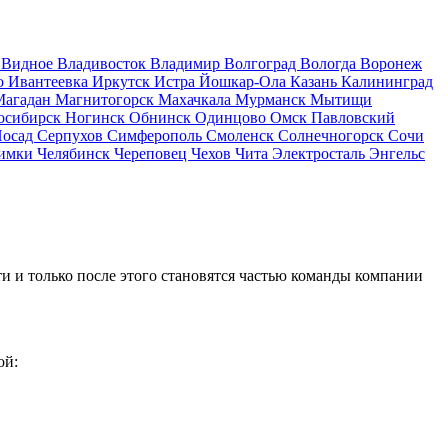
д
Видное
Владивосток
Владимир
Волгоград
Вологда
Воронеж
о
Ивантеевка
Иркутск
Истра
Йошкар-Ола
Казань
Калининград
Магадан
Магнитогорск
Махачкала
Мурманск
Мытищи
осибирск
Ногинск
Обнинск
Одинцово
Омск
Павловский
Посад
Серпухов
Симферополь
Смоленск
Солнечногорск
Сочи
имки
Челябинск
Череповец
Чехов
Чита
Электросталь
Энгельс
и и только после этого становятся частью команды компании
ой: