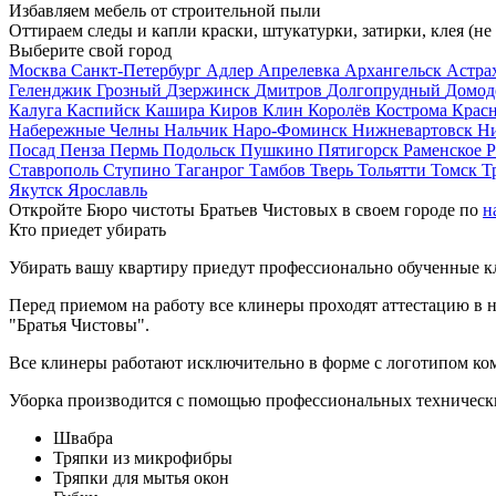
Избавляем мебель от строительной пыли
Оттираем следы и капли краски, штукатурки, затирки, клея (не
Выберите свой город
Москва
Санкт-Петербург
Адлер
Апрелевка
Архангельск
Астра
Геленджик
Грозный
Дзержинск
Дмитров
Долгопрудный
Домод
Калуга
Каспийск
Кашира
Киров
Клин
Королёв
Кострома
Крас
Набережные Челны
Нальчик
Наро-Фоминск
Нижневартовск
Н
Посад
Пенза
Пермь
Подольск
Пушкино
Пятигорск
Раменское
Р
Ставрополь
Ступино
Таганрог
Тамбов
Тверь
Тольятти
Томск
Т
Якутск
Ярославль
Откройте Бюро чистоты Братьев Чистовых в своем городе по
н
Кто приедет убирать
Убирать вашу квартиру приедут профессионально обученные клин
Перед приемом на работу все клинеры проходят аттестацию в н
"Братья Чистовы".
Все клинеры работают исключительно в форме с логотипом ко
Уборка производится с помощью профессиональных технически
Швабра
Тряпки из микрофибры
Тряпки для мытья окон