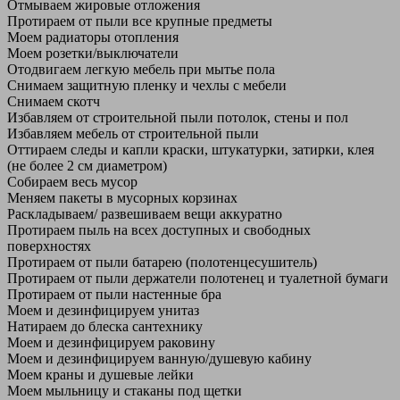
Отмываем жировые отложения
Протираем от пыли все крупные предметы
Моем радиаторы отопления
Моем розетки/выключатели
Отодвигаем легкую мебель при мытье пола
Снимаем защитную пленку и чехлы с мебели
Снимаем скотч
Избавляем от строительной пыли потолок, стены и пол
Избавляем мебель от строительной пыли
Оттираем следы и капли краски, штукатурки, затирки, клея
(не более 2 см диаметром)
Собираем весь мусор
Меняем пакеты в мусорных корзинах
Раскладываем/ развешиваем вещи аккуратно
Протираем пыль на всех доступных и свободных
поверхностях
Протираем от пыли батарею (полотенцесушитель)
Протираем от пыли держатели полотенец и туалетной бумаги
Протираем от пыли настенные бра
Моем и дезинфицируем унитаз
Натираем до блеска сантехнику
Моем и дезинфицируем раковину
Моем и дезинфицируем ванную/душевую кабину
Моем краны и душевые лейки
Моем мыльницу и стаканы под щетки