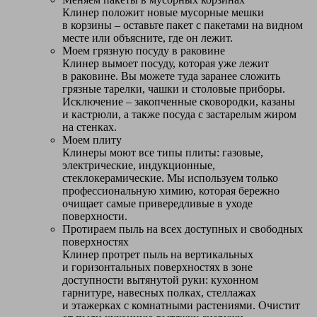
Клинер положит новые мусорные мешки
в корзины – оставьте пакет с пакетами на видном
месте или объясните, где он лежит.
Моем грязную посуду в раковине
Клинер вымоет посуду, которая уже лежит
в раковине. Вы можете туда заранее сложить
грязные тарелки, чашки и столовые приборы.
Исключение – закопченные сковородки, казаны
и кастрюли, а также посуда с застарелым жиром
на стенках.
Моем плиту
Клинеры моют все типы плиты: газовые,
электрические, индукционные,
стеклокерамические. Мы используем только
профессиональную химию, которая бережно
очищает самые привередливые в уходе
поверхности.
Протираем пыль на всех доступных и свободных
поверхностях
Клинер протрет пыль на вертикальных
и горизонтальных поверхностях в зоне
доступности вытянутой руки: кухонном
гарнитуре, навесных полках, стеллажах
и этажерках с комнатными растениями. Очистит