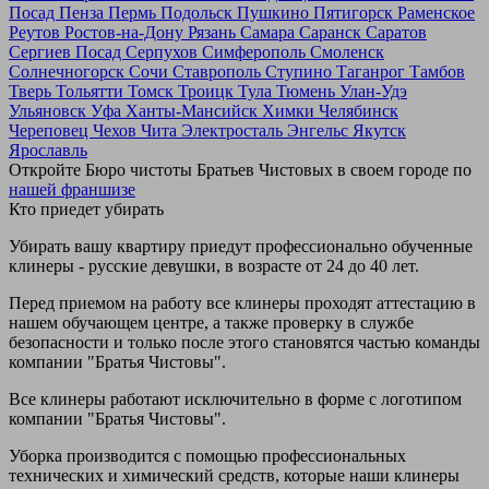
Посад
Пенза
Пермь
Подольск
Пушкино
Пятигорск
Раменское
Реутов
Ростов-на-Дону
Рязань
Самара
Саранск
Саратов
Сергиев Посад
Серпухов
Симферополь
Смоленск
Солнечногорск
Сочи
Ставрополь
Ступино
Таганрог
Тамбов
Тверь
Тольятти
Томск
Троицк
Тула
Тюмень
Улан-Удэ
Ульяновск
Уфа
Ханты-Мансийск
Химки
Челябинск
Череповец
Чехов
Чита
Электросталь
Энгельс
Якутск
Ярославль
Откройте Бюро чистоты Братьев Чистовых в своем городе по
нашей франшизе
Кто приедет убирать
Убирать вашу квартиру приедут профессионально обученные
клинеры - русские девушки, в возрасте от 24 до 40 лет.
Перед приемом на работу все клинеры проходят аттестацию в
нашем обучающем центре, а также проверку в службе
безопасности и только после этого становятся частью команды
компании "Братья Чистовы".
Все клинеры работают исключительно в форме с логотипом
компании "Братья Чистовы".
Уборка производится с помощью профессиональных
технических и химический средств, которые наши клинеры