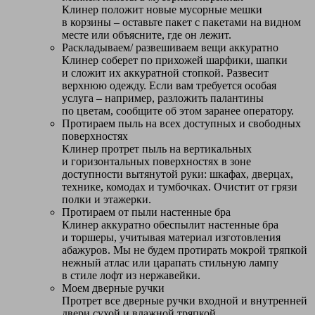
Клинер положит новые мусорные мешки
в корзины – оставьте пакет с пакетами на видном
месте или объясните, где он лежит.
Раскладываем/ развешиваем вещи аккуратно
Клинер соберет по прихожей шарфики, шапки
и сложит их аккуратной стопкой. Развесит
верхнюю одежду. Если вам требуется особая
услуга – например, разложить палантины
по цветам, сообщите об этом заранее оператору.
Протираем пыль на всех доступных и свободных
поверхностях
Клинер протрет пыль на вертикальных
и горизонтальных поверхностях в зоне
доступности вытянутой руки: шкафах, дверцах,
технике, комодах и тумбочках. Очистит от грязи
полки и этажерки.
Протираем от пыли настенные бра
Клинер аккуратно обеспылит настенные бра
и торшеры, учитывая материал изготовления
абажуров. Мы не будем протирать мокрой тряпкой
нежный атлас или царапать стильную лампу
в стиле лофт из нержавейки.
Моем дверные ручки
Протрет все дверные ручки входной и внутренней
двери сухой и влажной тряпкой,