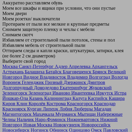
Аккуратно расставляем обувь
Моем все шкафы и ящики при условии, что они пустые
Моем двери
Моем розетки/ выключатели
Протираем от пыли все мелкие и крупные предметы
Снимаем защитную пленку и чехлы с мебели
Снимаем скотч
Избавляем от строительной пыли потолок, стены и пол
Избавляем мебель от строительной пыли
Оттираем следы и капли краски, штукатурки, затирки, клея
(не более 2 см диаметром)
Выберите свой город
Москва
Санкт-Петербург
Адлер
Апрелевка
Архангельск
Астрахань
Балашиха
Батайск
Благовещенск
Брянск
Великий
Новгород
Видное
Владивосток
Владимир
Волгоград
Вологда
Воронеж
Геленджик
Грозный
Дзержинск
Дмитров
Долгопрудный
Домодедово
Екатеринбург
Жуковский
Зеленогорск
Зеленоград
Иваново
Ивантеевка
Иркутск
Истра
Йошкар-Ола
Казань
Калининград
Калуга
Каспийск
Кашира
Киров
Клин
Королёв
Кострома
Красногорск
Краснодар
Красноярск
Курган
Липецк
Лобня
Люберцы
Магадан
Магнитогорск
Махачкала
Мурманск
Мытищи
Набережные
Челны
Нальчик
Наро-Фоминск
Нижневартовск
Нижний
Новгород
Новая Москва
Новокузнецк
Новороссийск
Новосибирск
Ногинск
Обнинск
Одинцово
Омск
Павловский