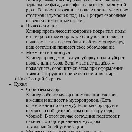
зеркальные фасады шкафов на высоту вытянутой
руки. Вымоет стеклянные поверхности туалетных
столиков и тумбочек под ТВ. Протрет свободные
от вещей стеклянные полки.
Пылесосим пол
Клинер пропылесосит ковровые покрытия, полы
и прикроватные коврики. Если у вас нет своего
пылесоса – заранее сообщите об этом оператору,
наш сотрудник привезет свое оборудование.
Моем пол и плинтуса
Клинер проведет влажную уборку пола и уберет
пыль с плинтусов. Если у вас нет швабры –
пожалуйста, сообщите об этом при оформлении
заявки. Сотрудник привезет свой инвентарь.
+ Ещё 7 опций
Скрыть
Кухня
Собираем мусор
Клинер соберет мусор в помещении, сложит
в мешки и вынесет в мусоропровод. (Есть
ограничения по объему). Если вы сортируете
отходы – сообщите об этом оператору перед
уборкой. В этом случае сотрудник подготовит
пакеты с отсортированным мусором
для дальнейшей утилизации.
Меняем пакеты в мусорных корзинах