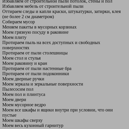
Избавляем от строительной пыли потолок, стены и пол
Избавляем мебель от строительной пыли
Оттираем следы и капли краски, штукатурки, затирки, клея
(не более 2 см диаметром)
Собираем мусор
Меняем пакеты в мусорных корзинах
Моем грязную посуду в раковине
Моем плиту
Протираем пыль на всех доступных и свободных
поверхностях
Протираем от пыли столешницы
Моем стол и стулья
Моем раковину и кран
Протираем от пыли настенные бра
Протираем от пыли подоконники
Моем дверные ручки
Моем зеркала и зеркальные поверхности
Пылесосим пол
Моем пол и плинтуса
Моем двери
Моем мусорное ведро
Моем все шкафы и ящики внутри при условии, что они
пустые
Моем шкафы сверху
Моем весь кухонный гарнитур