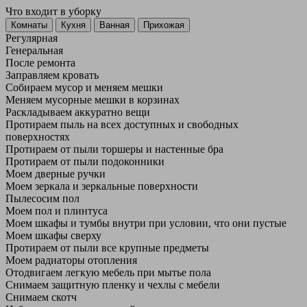
Что входит в уборку
Регу­лярная
Гене­ральная
После ремонта
Заправляем кровать
Собираем мусор и меняем мешки
Меняем мусорные мешки в корзинах
Раскладываем аккуратно вещи
Протираем пыль на всех доступных и свободных
поверхностях
Протираем от пыли торшеры и настенные бра
Протираем от пыли подоконники
Моем дверные ручки
Моем зеркала и зеркальные поверхности
Пылесосим пол
Моем пол и плинтуса
Моем шкафы и тумбы внутри при условии, что они пустые
Моем шкафы сверху
Протираем от пыли все крупные предметы
Моем радиаторы отопления
Отодвигаем легкую мебель при мытье пола
Снимаем защитную пленку и чехлы с мебели
Снимаем скотч