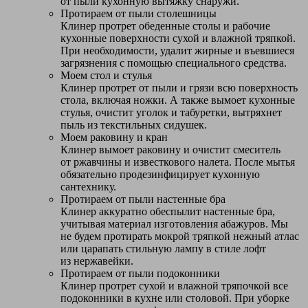
от пыли кухонную вытяжку снаружи.
Протираем от пыли столешницы
Клинер протрет обеденные столы и рабочие
кухонные поверхности сухой и влажной тряпкой.
При необходимости, удалит жирные и въевшиеся
загрязнения с помощью специального средства.
Моем стол и стулья
Клинер протрет от пыли и грязи всю поверхность
стола, включая ножки. А также вымоет кухонные
стулья, очистит уголок и табуретки, вытряхнет
пыль из текстильных сидушек.
Моем раковину и кран
Клинер вымоет раковину и очистит смеситель
от ржавчины и известкового налета. После мытья
обязательно продезинфицирует кухонную
сантехнику.
Протираем от пыли настенные бра
Клинер аккуратно обеспылит настенные бра,
учитывая материал изготовления абажуров. Мы
не будем протирать мокрой тряпкой нежный атлас
или царапать стильную лампу в стиле лофт
из нержавейки.
Протираем от пыли подоконники
Клинер протрет сухой и влажной тряпочкой все
подоконники в кухне или столовой. При уборке