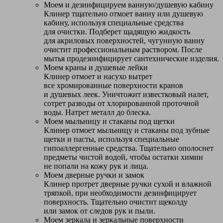
Моем и дезинфицируем ванную/душевую кабину
Клинер тщательно отмоет ванну или душевую
кабину, используя специальные средства
для очистки. Подберет щадящую жидкость
для акриловых поверхностей, чугунную ванну
очистит профессиональным раствором. После
мытья продезинфицирует сантехнические изделия.
Моем краны и душевые лейки
Клинер отмоет и насухо вытрет
все хромированные поверхности кранов
и душевых леек. Уничтожит известковый налет,
сотрет разводы от хлорированной проточной
воды. Натрет металл до блеска.
Моем мыльницу и стаканы под щетки
Клинер отмоет мыльницу и стаканы под зубные
щетки и пасты, используя специальные
гипоаллергенные средства. Тщательно ополоснет
предметы чистой водой, чтобы остатки химии
не попали на кожу рук и лица.
Моем дверные ручки и замок
Клинер протрет дверные ручки сухой и влажной
тряпкой, при необходимости дезинфицирует
поверхность. Тщательно очистит щеколду
или замок от следов рук и пыли.
Моем зеркала и зеркальные поверхности