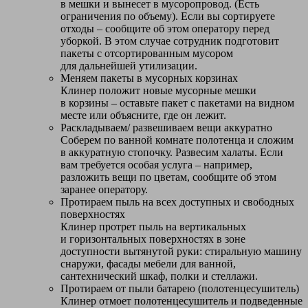
в мешки и вынесет в мусоропровод. (Есть
ограничения по объему). Если вы сортируете
отходы – сообщите об этом оператору перед
уборкой. В этом случае сотрудник подготовит
пакеты с отсортированным мусором
для дальнейшей утилизации.
Меняем пакеты в мусорных корзинах
Клинер положит новые мусорные мешки
в корзины – оставьте пакет с пакетами на видном
месте или объясните, где он лежит.
Раскладываем/ развешиваем вещи аккуратно
Соберем по ванной комнате полотенца и сложим
в аккуратную стопочку. Развесим халаты. Если
вам требуется особая услуга – например,
разложить вещи по цветам, сообщите об этом
заранее оператору.
Протираем пыль на всех доступных и свободных
поверхностях
Клинер протрет пыль на вертикальных
и горизонтальных поверхностях в зоне
доступности вытянутой руки: стиральную машину
снаружи, фасады мебели для ванной,
сантехнический шкаф, полки и стеллажи.
Протираем от пыли батарею (полотенцесушитель)
Клинер отмоет полотенцесушитель и подведенные