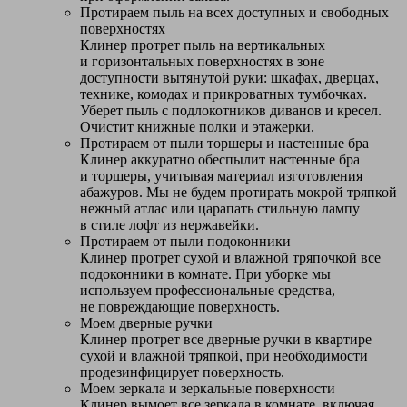
Протираем пыль на всех доступных и свободных
поверхностях
Клинер протрет пыль на вертикальных
и горизонтальных поверхностях в зоне
доступности вытянутой руки: шкафах, дверцах,
технике, комодах и прикроватных тумбочках.
Уберет пыль с подлокотников диванов и кресел.
Очистит книжные полки и этажерки.
Протираем от пыли торшеры и настенные бра
Клинер аккуратно обеспылит настенные бра
и торшеры, учитывая материал изготовления
абажуров. Мы не будем протирать мокрой тряпкой
нежный атлас или царапать стильную лампу
в стиле лофт из нержавейки.
Протираем от пыли подоконники
Клинер протрет сухой и влажной тряпочкой все
подоконники в комнате. При уборке мы
используем профессиональные средства,
не повреждающие поверхность.
Моем дверные ручки
Клинер протрет все дверные ручки в квартире
сухой и влажной тряпкой, при необходимости
продезинфицирует поверхность.
Моем зеркала и зеркальные поверхности
Клинер вымоет все зеркала в комнате, включая