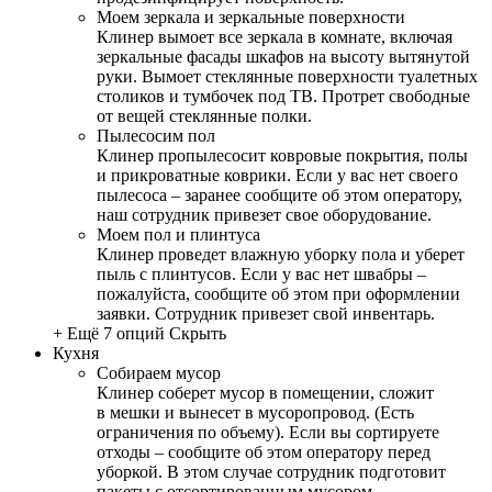
Моем зеркала и зеркальные поверхности
Клинер вымоет все зеркала в комнате, включая
зеркальные фасады шкафов на высоту вытянутой
руки. Вымоет стеклянные поверхности туалетных
столиков и тумбочек под ТВ. Протрет свободные
от вещей стеклянные полки.
Пылесосим пол
Клинер пропылесосит ковровые покрытия, полы
и прикроватные коврики. Если у вас нет своего
пылесоса – заранее сообщите об этом оператору,
наш сотрудник привезет свое оборудование.
Моем пол и плинтуса
Клинер проведет влажную уборку пола и уберет
пыль с плинтусов. Если у вас нет швабры –
пожалуйста, сообщите об этом при оформлении
заявки. Сотрудник привезет свой инвентарь.
+ Ещё 7 опций
Скрыть
Кухня
Собираем мусор
Клинер соберет мусор в помещении, сложит
в мешки и вынесет в мусоропровод. (Есть
ограничения по объему). Если вы сортируете
отходы – сообщите об этом оператору перед
уборкой. В этом случае сотрудник подготовит
пакеты с отсортированным мусором