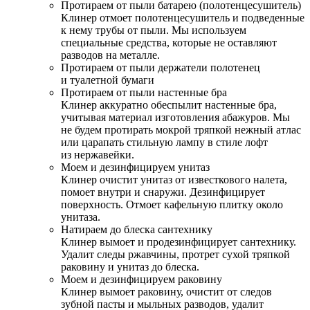
Протираем от пыли батарею (полотенцесушитель)
Клинер отмоет полотенцесушитель и подведенные
к нему трубы от пыли. Мы используем
специальные средства, которые не оставляют
разводов на металле.
Протираем от пыли держатели полотенец
и туалетной бумаги
Протираем от пыли настенные бра
Клинер аккуратно обеспылит настенные бра,
учитывая материал изготовления абажуров. Мы
не будем протирать мокрой тряпкой нежный атлас
или царапать стильную лампу в стиле лофт
из нержавейки.
Моем и дезинфицируем унитаз
Клинер очистит унитаз от известкового налета,
помоет внутри и снаружи. Дезинфицирует
поверхность. Отмоет кафельную плитку около
унитаза.
Натираем до блеска сантехнику
Клинер вымоет и продезинфицирует сантехнику.
Удалит следы ржавчины, протрет сухой тряпкой
раковину и унитаз до блеска.
Моем и дезинфицируем раковину
Клинер вымоет раковину, очистит от следов
зубной пасты и мыльных разводов, удалит