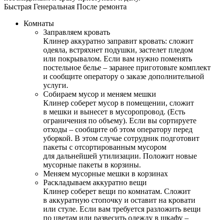
Быстрая
Генеральная
После ремонта
Комнаты
Заправляем кровать
Клинер аккуратно заправит кровать: сложит
одеяла, встряхнет подушки, застелет пледом
или покрывалом. Если вам нужно поменять
постельное белье – заранее приготовьте комплект
и сообщите оператору о заказе дополнительной
услуги.
Собираем мусор и меняем мешки
Клинер соберет мусор в помещении, сложит
в мешки и вынесет в мусоропровод. (Есть
ограничения по объему). Если вы сортируете
отходы – сообщите об этом оператору перед
уборкой. В этом случае сотрудник подготовит
пакеты с отсортированным мусором
для дальнейшей утилизации. Положит новые
мусорные пакеты в корзины.
Меняем мусорные мешки в корзинах
Раскладываем аккуратно вещи
Клинер соберет вещи по комнатам. Сложит
в аккуратную стопочку и оставит на кровати
или стуле. Если вам требуется разложить вещи
по цветам или развесить одежду в шкафу –