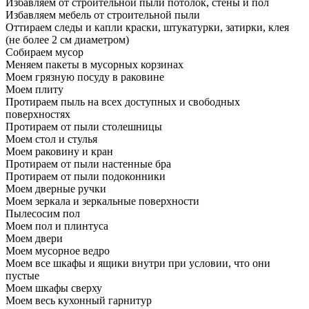
Избавляем от строительной пыли потолок, стены и пол
Избавляем мебель от строительной пыли
Оттираем следы и капли краски, штукатурки, затирки, клея
(не более 2 см диаметром)
Собираем мусор
Меняем пакеты в мусорных корзинах
Моем грязную посуду в раковине
Моем плиту
Протираем пыль на всех доступных и свободных
поверхностях
Протираем от пыли столешницы
Моем стол и стулья
Моем раковину и кран
Протираем от пыли настенные бра
Протираем от пыли подоконники
Моем дверные ручки
Моем зеркала и зеркальные поверхности
Пылесосим пол
Моем пол и плинтуса
Моем двери
Моем мусорное ведро
Моем все шкафы и ящики внутри при условии, что они
пустые
Моем шкафы сверху
Моем весь кухонный гарнитур