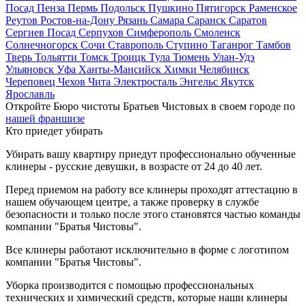
Посад
Пенза
Пермь
Подольск
Пушкино
Пятигорск
Раменское
Реутов
Ростов-на-Дону
Рязань
Самара
Саранск
Саратов
Сергиев Посад
Серпухов
Симферополь
Смоленск
Солнечногорск
Сочи
Ставрополь
Ступино
Таганрог
Тамбов
Тверь
Тольятти
Томск
Троицк
Тула
Тюмень
Улан-Удэ
Ульяновск
Уфа
Ханты-Мансийск
Химки
Челябинск
Череповец
Чехов
Чита
Электросталь
Энгельс
Якутск
Ярославль
Откройте Бюро чистоты Братьев Чистовых в своем городе по
нашей франшизе
Кто приедет убирать
Убирать вашу квартиру приедут профессионально обученные
клинеры - русские девушки, в возрасте от 24 до 40 лет.
Перед приемом на работу все клинеры проходят аттестацию в
нашем обучающем центре, а также проверку в службе
безопасности и только после этого становятся частью команды
компании "Братья Чистовы".
Все клинеры работают исключительно в форме с логотипом
компании "Братья Чистовы".
Уборка производится с помощью профессиональных
технических и химический средств, которые наши клинеры