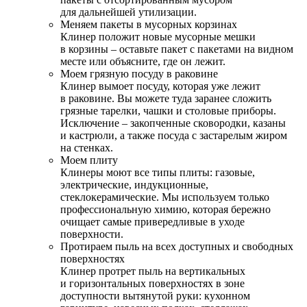
для дальнейшей утилизации.
Меняем пакеты в мусорных корзинах
Клинер положит новые мусорные мешки
в корзины – оставьте пакет с пакетами на видном
месте или объясните, где он лежит.
Моем грязную посуду в раковине
Клинер вымоет посуду, которая уже лежит
в раковине. Вы можете туда заранее сложить
грязные тарелки, чашки и столовые приборы.
Исключение – закопченные сковородки, казаны
и кастрюли, а также посуда с застарелым жиром
на стенках.
Моем плиту
Клинеры моют все типы плиты: газовые,
электрические, индукционные,
стеклокерамические. Мы используем только
профессиональную химию, которая бережно
очищает самые привередливые в уходе
поверхности.
Протираем пыль на всех доступных и свободных
поверхностях
Клинер протрет пыль на вертикальных
и горизонтальных поверхностях в зоне
доступности вытянутой руки: кухонном