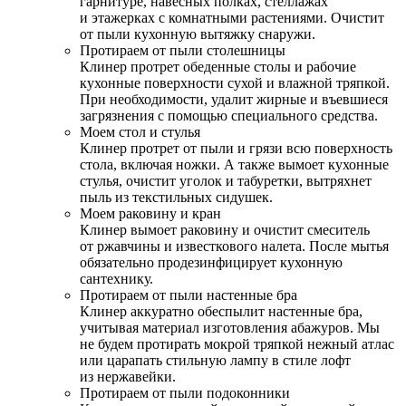
гарнитуре, навесных полках, стеллажах
и этажерках с комнатными растениями. Очистит
от пыли кухонную вытяжку снаружи.
Протираем от пыли столешницы
Клинер протрет обеденные столы и рабочие
кухонные поверхности сухой и влажной тряпкой.
При необходимости, удалит жирные и въевшиеся
загрязнения с помощью специального средства.
Моем стол и стулья
Клинер протрет от пыли и грязи всю поверхность
стола, включая ножки. А также вымоет кухонные
стулья, очистит уголок и табуретки, вытряхнет
пыль из текстильных сидушек.
Моем раковину и кран
Клинер вымоет раковину и очистит смеситель
от ржавчины и известкового налета. После мытья
обязательно продезинфицирует кухонную
сантехнику.
Протираем от пыли настенные бра
Клинер аккуратно обеспылит настенные бра,
учитывая материал изготовления абажуров. Мы
не будем протирать мокрой тряпкой нежный атлас
или царапать стильную лампу в стиле лофт
из нержавейки.
Протираем от пыли подоконники