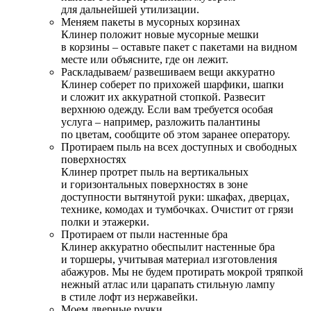
для дальнейшей утилизации.
Меняем пакеты в мусорных корзинах
Клинер положит новые мусорные мешки
в корзины – оставьте пакет с пакетами на видном
месте или объясните, где он лежит.
Раскладываем/ развешиваем вещи аккуратно
Клинер соберет по прихожей шарфики, шапки
и сложит их аккуратной стопкой. Развесит
верхнюю одежду. Если вам требуется особая
услуга – например, разложить палантины
по цветам, сообщите об этом заранее оператору.
Протираем пыль на всех доступных и свободных
поверхностях
Клинер протрет пыль на вертикальных
и горизонтальных поверхностях в зоне
доступности вытянутой руки: шкафах, дверцах,
технике, комодах и тумбочках. Очистит от грязи
полки и этажерки.
Протираем от пыли настенные бра
Клинер аккуратно обеспылит настенные бра
и торшеры, учитывая материал изготовления
абажуров. Мы не будем протирать мокрой тряпкой
нежный атлас или царапать стильную лампу
в стиле лофт из нержавейки.
Моем дверные ручки