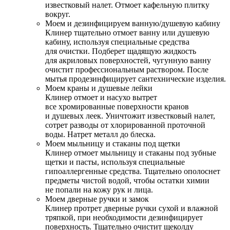
известковый налет. Отмоет кафельную плитку
вокруг.
Моем и дезинфицируем ванную/душевую кабину
Клинер тщательно отмоет ванну или душевую
кабину, используя специальные средства
для очистки. Подберет щадящую жидкость
для акриловых поверхностей, чугунную ванну
очистит профессиональным раствором. После
мытья продезинфицирует сантехнические изделия.
Моем краны и душевые лейки
Клинер отмоет и насухо вытрет
все хромированные поверхности кранов
и душевых леек. Уничтожит известковый налет,
сотрет разводы от хлорированной проточной
воды. Натрет металл до блеска.
Моем мыльницу и стаканы под щетки
Клинер отмоет мыльницу и стаканы под зубные
щетки и пасты, используя специальные
гипоаллергенные средства. Тщательно ополоснет
предметы чистой водой, чтобы остатки химии
не попали на кожу рук и лица.
Моем дверные ручки и замок
Клинер протрет дверные ручки сухой и влажной
тряпкой, при необходимости дезинфицирует
поверхность. Тщательно очистит щеколду