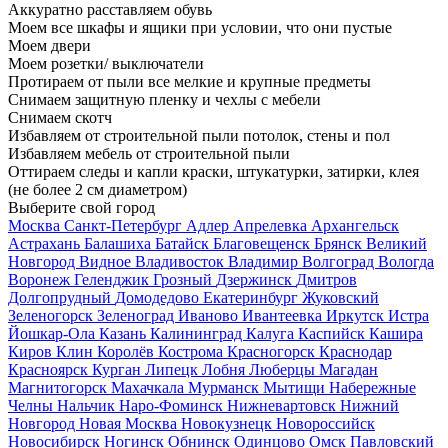
Аккуратно расставляем обувь
Моем все шкафы и ящики при условии, что они пустые
Моем двери
Моем розетки/ выключатели
Протираем от пыли все мелкие и крупные предметы
Снимаем защитную пленку и чехлы с мебели
Снимаем скотч
Избавляем от строительной пыли потолок, стены и пол
Избавляем мебель от строительной пыли
Оттираем следы и капли краски, штукатурки, затирки, клея
(не более 2 см диаметром)
Выберите свой город
Москва
Санкт-Петербург
Адлер
Апрелевка
Архангельск
Астрахань
Балашиха
Батайск
Благовещенск
Брянск
Великий
Новгород
Видное
Владивосток
Владимир
Волгоград
Вологда
Воронеж
Геленджик
Грозный
Дзержинск
Дмитров
Долгопрудный
Домодедово
Екатеринбург
Жуковский
Зеленогорск
Зеленоград
Иваново
Ивантеевка
Иркутск
Истра
Йошкар-Ола
Казань
Калининград
Калуга
Каспийск
Кашира
Киров
Клин
Королёв
Кострома
Красногорск
Краснодар
Красноярск
Курган
Липецк
Лобня
Люберцы
Магадан
Магнитогорск
Махачкала
Мурманск
Мытищи
Набережные
Челны
Нальчик
Наро-Фоминск
Нижневартовск
Нижний
Новгород
Новая Москва
Новокузнецк
Новороссийск
Новосибирск
Ногинск
Обнинск
Одинцово
Омск
Павловский