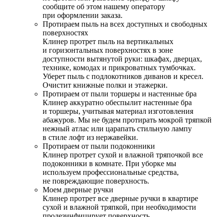
сообщите об этом нашему оператору
при оформлении заказа.
Протираем пыль на всех доступных и свободных
поверхностях
Клинер протрет пыль на вертикальных
и горизонтальных поверхностях в зоне
доступности вытянутой руки: шкафах, дверцах,
технике, комодах и прикроватных тумбочках.
Уберет пыль с подлокотников диванов и кресел.
Очистит книжные полки и этажерки.
Протираем от пыли торшеры и настенные бра
Клинер аккуратно обеспылит настенные бра
и торшеры, учитывая материал изготовления
абажуров. Мы не будем протирать мокрой тряпкой
нежный атлас или царапать стильную лампу
в стиле лофт из нержавейки.
Протираем от пыли подоконники
Клинер протрет сухой и влажной тряпочкой все
подоконники в комнате. При уборке мы
используем профессиональные средства,
не повреждающие поверхность.
Моем дверные ручки
Клинер протрет все дверные ручки в квартире
сухой и влажной тряпкой, при необходимости
продезинфицирует поверхность.