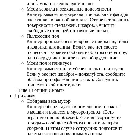
или замок от следов рук и пыли.
Моем зеркала и зеркальные поверхности
Клинер вымоет все зеркала и зеркальные фасады
шкафчиков в ванной комнате. Отмоет стеклянные
поверхности стеллажей, шкафов. Очистит
свободные от вещей стеклянные полки.
Пылесосим пол
Клинер пропылесосит ковровые покрытия, полы
и коврики для ванны. Если у вас нет своего
пылесоса – заранее сообщите об этом оператору,
наш сотрудник привезет свое оборудование.
Моем пол и плинтуса
Клинер вымоет пол и уберет пыль с плинтусов.
Если у вас нет швабры – пожалуйста, сообщите
об этом при оформлении заявки. Сотрудник
привезет свой инструмент.
+ Ещё 13 опций
Скрыть
Прихожая
Собираем весь мусор
Клинер соберет мусор в помещении, сложит
в мешки и вынесет в мусоропровод. (Есть
ограничения по объему). Если вы сортируете
отходы – сообщите об этом оператору перед
уборкой. В этом случае сотрудник подготовит
пакеты с отсортированным мусором