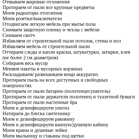
Отмываем жировые отложения
Протираем от пыли все крупные предметы
Моем радиаторы отопления
Моем розетки/выключатели
Отодвигаем легкую мебель при мытье пола
Снимаем защитную пленку и чехлы с мебели
Снимаем скотч
Избавляем от строительной пыли потолок, стены и пол
Избавляем мебель от строительной пыли
Оттираем следы и капли краски, штукатурки, затирки, клея
(не более 2 см диаметром)
Собираем весь мусор
Меняем пакеты в мусорных корзинах
Раскладываем/ развешиваем вещи аккуратно
Протираем пыль на всех доступных и свободных
поверхностях
Протираем от пыли батарею (полотенцесушитель)
Протираем от пыли держатели полотенец и туалетной бумаги
Протираем от пыли настенные бра
Моем и дезинфицируем унитаз
Натираем до блеска сантехнику
Моем и дезинфицируем раковину
Моем и дезинфицируем ванную/душевую кабину
Моем краны и душевые лейки
Моем мыльницу и стаканы под щетки