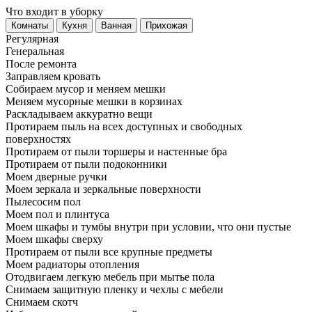
Что входит в уборку
Регу­лярная
Гене­ральная
После ремонта
Заправляем кровать
Собираем мусор и меняем мешки
Меняем мусорные мешки в корзинах
Раскладываем аккуратно вещи
Протираем пыль на всех доступных и свободных
поверхностях
Протираем от пыли торшеры и настенные бра
Протираем от пыли подоконники
Моем дверные ручки
Моем зеркала и зеркальные поверхности
Пылесосим пол
Моем пол и плинтуса
Моем шкафы и тумбы внутри при условии, что они пустые
Моем шкафы сверху
Протираем от пыли все крупные предметы
Моем радиаторы отопления
Отодвигаем легкую мебель при мытье пола
Снимаем защитную пленку и чехлы с мебели
Снимаем скотч