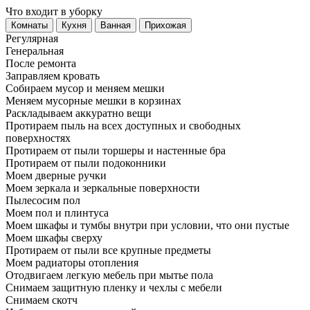
Что входит в уборку
Регу­лярная
Гене­ральная
После ремонта
Заправляем кровать
Собираем мусор и меняем мешки
Меняем мусорные мешки в корзинах
Раскладываем аккуратно вещи
Протираем пыль на всех доступных и свободных
поверхностях
Протираем от пыли торшеры и настенные бра
Протираем от пыли подоконники
Моем дверные ручки
Моем зеркала и зеркальные поверхности
Пылесосим пол
Моем пол и плинтуса
Моем шкафы и тумбы внутри при условии, что они пустые
Моем шкафы сверху
Протираем от пыли все крупные предметы
Моем радиаторы отопления
Отодвигаем легкую мебель при мытье пола
Снимаем защитную пленку и чехлы с мебели
Снимаем скотч