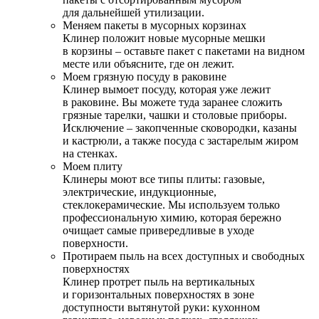
для дальнейшей утилизации.
Меняем пакеты в мусорных корзинах
Клинер положит новые мусорные мешки
в корзины – оставьте пакет с пакетами на видном
месте или объясните, где он лежит.
Моем грязную посуду в раковине
Клинер вымоет посуду, которая уже лежит
в раковине. Вы можете туда заранее сложить
грязные тарелки, чашки и столовые приборы.
Исключение – закопченные сковородки, казаны
и кастрюли, а также посуда с застарелым жиром
на стенках.
Моем плиту
Клинеры моют все типы плиты: газовые,
электрические, индукционные,
стеклокерамические. Мы используем только
профессиональную химию, которая бережно
очищает самые привередливые в уходе
поверхности.
Протираем пыль на всех доступных и свободных
поверхностях
Клинер протрет пыль на вертикальных
и горизонтальных поверхностях в зоне
доступности вытянутой руки: кухонном