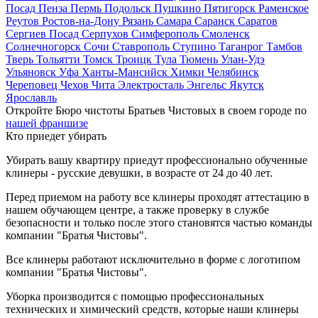
Посад
Пенза
Пермь
Подольск
Пушкино
Пятигорск
Раменское
Реутов
Ростов-на-Дону
Рязань
Самара
Саранск
Саратов
Сергиев Посад
Серпухов
Симферополь
Смоленск
Солнечногорск
Сочи
Ставрополь
Ступино
Таганрог
Тамбов
Тверь
Тольятти
Томск
Троицк
Тула
Тюмень
Улан-Удэ
Ульяновск
Уфа
Ханты-Мансийск
Химки
Челябинск
Череповец
Чехов
Чита
Электросталь
Энгельс
Якутск
Ярославль
Откройте Бюро чистоты Братьев Чистовых в своем городе по
нашей франшизе
Кто приедет убирать
Убирать вашу квартиру приедут профессионально обученные
клинеры - русские девушки, в возрасте от 24 до 40 лет.
Перед приемом на работу все клинеры проходят аттестацию в
нашем обучающем центре, а также проверку в службе
безопасности и только после этого становятся частью команды
компании "Братья Чистовы".
Все клинеры работают исключительно в форме с логотипом
компании "Братья Чистовы".
Уборка производится с помощью профессиональных
технических и химический средств, которые наши клинеры