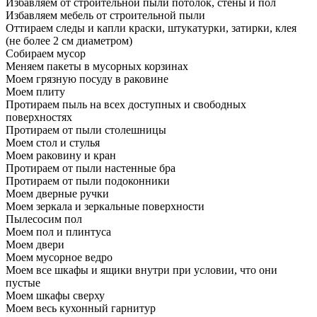
Избавляем от строительной пыли потолок, стены и пол
Избавляем мебель от строительной пыли
Оттираем следы и капли краски, штукатурки, затирки, клея
(не более 2 см диаметром)
Собираем мусор
Меняем пакеты в мусорных корзинах
Моем грязную посуду в раковине
Моем плиту
Протираем пыль на всех доступных и свободных
поверхностях
Протираем от пыли столешницы
Моем стол и стулья
Моем раковину и кран
Протираем от пыли настенные бра
Протираем от пыли подоконники
Моем дверные ручки
Моем зеркала и зеркальные поверхности
Пылесосим пол
Моем пол и плинтуса
Моем двери
Моем мусорное ведро
Моем все шкафы и ящики внутри при условии, что они
пустые
Моем шкафы сверху
Моем весь кухонный гарнитур