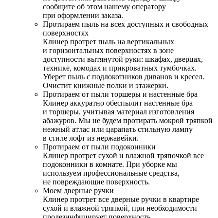
сообщите об этом нашему оператору
при оформлении заказа.
Протираем пыль на всех доступных и свободных
поверхностях
Клинер протрет пыль на вертикальных
и горизонтальных поверхностях в зоне
доступности вытянутой руки: шкафах, дверцах,
технике, комодах и прикроватных тумбочках.
Уберет пыль с подлокотников диванов и кресел.
Очистит книжные полки и этажерки.
Протираем от пыли торшеры и настенные бра
Клинер аккуратно обеспылит настенные бра
и торшеры, учитывая материал изготовления
абажуров. Мы не будем протирать мокрой тряпкой
нежный атлас или царапать стильную лампу
в стиле лофт из нержавейки.
Протираем от пыли подоконники
Клинер протрет сухой и влажной тряпочкой все
подоконники в комнате. При уборке мы
используем профессиональные средства,
не повреждающие поверхность.
Моем дверные ручки
Клинер протрет все дверные ручки в квартире
сухой и влажной тряпкой, при необходимости
продезинфицирует поверхность.