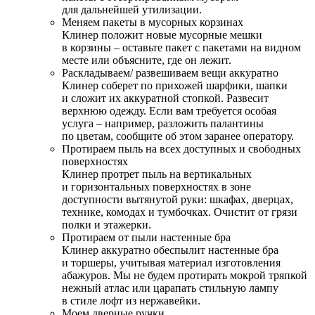
для дальнейшей утилизации.
Меняем пакеты в мусорных корзинах
Клинер положит новые мусорные мешки
в корзины – оставьте пакет с пакетами на видном
месте или объясните, где он лежит.
Раскладываем/ развешиваем вещи аккуратно
Клинер соберет по прихожей шарфики, шапки
и сложит их аккуратной стопкой. Развесит
верхнюю одежду. Если вам требуется особая
услуга – например, разложить палантины
по цветам, сообщите об этом заранее оператору.
Протираем пыль на всех доступных и свободных
поверхностях
Клинер протрет пыль на вертикальных
и горизонтальных поверхностях в зоне
доступности вытянутой руки: шкафах, дверцах,
технике, комодах и тумбочках. Очистит от грязи
полки и этажерки.
Протираем от пыли настенные бра
Клинер аккуратно обеспылит настенные бра
и торшеры, учитывая материал изготовления
абажуров. Мы не будем протирать мокрой тряпкой
нежный атлас или царапать стильную лампу
в стиле лофт из нержавейки.
Моем дверные ручки