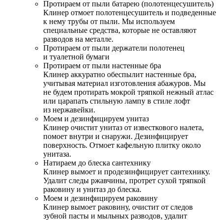
Протираем от пыли батарею (полотенцесушитель)
Клинер отмоет полотенцесушитель и подведенные
к нему трубы от пыли. Мы используем
специальные средства, которые не оставляют
разводов на металле.
Протираем от пыли держатели полотенец
и туалетной бумаги
Протираем от пыли настенные бра
Клинер аккуратно обеспылит настенные бра,
учитывая материал изготовления абажуров. Мы
не будем протирать мокрой тряпкой нежный атлас
или царапать стильную лампу в стиле лофт
из нержавейки.
Моем и дезинфицируем унитаз
Клинер очистит унитаз от известкового налета,
помоет внутри и снаружи. Дезинфицирует
поверхность. Отмоет кафельную плитку около
унитаза.
Натираем до блеска сантехнику
Клинер вымоет и продезинфицирует сантехнику.
Удалит следы ржавчины, протрет сухой тряпкой
раковину и унитаз до блеска.
Моем и дезинфицируем раковину
Клинер вымоет раковину, очистит от следов
зубной пасты и мыльных разводов, удалит