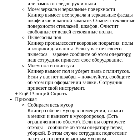
или замок от следов рук и пыли.
Моем зеркала и зеркальные поверхности
Клинер вымоет все зеркала и зеркальные фасады
шкафчиков в ванной комнате. Отмоет стеклянные
поверхности стеллажей, шкафов. Очистит
свободные от вещей стеклянные полки.
Пылесосим пол
Клинер пропылесосит ковровые покрытия, полы
и коврики для ванны. Если у вас нет своего
пылесоса – заранее сообщите об этом оператору,
наш сотрудник привезет свое оборудование.
Моем пол и плинтуса
Клинер вымоет пол и уберет пыль с плинтусов.
Если у вас нет швабры – пожалуйста, сообщите
об этом при оформлении заявки. Сотрудник
привезет свой инструмент.
+ Ещё 13 опций
Скрыть
Прихожая
Собираем весь мусор
Клинер соберет мусор в помещении, сложит
в мешки и вынесет в мусоропровод. (Есть
ограничения по объему). Если вы сортируете
отходы – сообщите об этом оператору перед
уборкой. В этом случае сотрудник подготовит
пакеты с отсортированным мусором