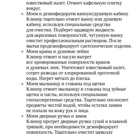
известковый налет. Отмоет кафельную плитку
вокруг.
Моем и дезинфицируем ванную/душевую кабину
Клинер тщательно отмоет ванну или душевую
кабину, используя специальные средства
для очистки. Подберет щадящую жидкость
для акриловых поверхностей, чугунную ванну
очистит профессиональным раствором. После
мытья продезинфицирует сантехнические изделия.
Моем краны и душевые лейки
Клинер отмоет и насухо вытрет
все хромированные поверхности кранов
и душевых леек. Уничтожит известковый налет,
сотрет разводы от хлорированной проточной
воды. Натрет металл до блеска.
Моем мыльницу и стаканы под щетки
Клинер отмоет мыльницу и стаканы под зубные
щетки и пасты, используя специальные
гипоаллергенные средства. Тщательно ополоснет
предметы чистой водой, чтобы остатки химии
не попали на кожу рук и лица.
Моем дверные ручки и замок
Клинер протрет дверные ручки сухой и влажной
тряпкой, при необходимости дезинфицирует
поверхность. Тщательно очистит щеколду