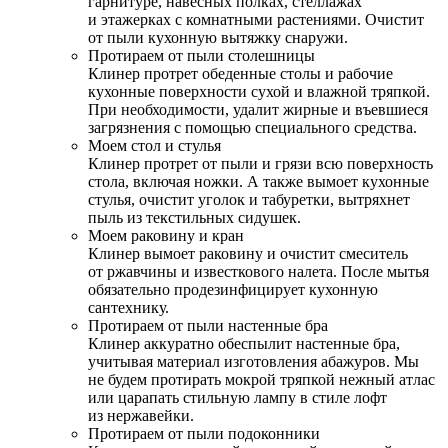
гарнитуре, навесных полках, стеллажах
и этажерках с комнатными растениями. Очистит
от пыли кухонную вытяжку снаружи.
Протираем от пыли столешницы
Клинер протрет обеденные столы и рабочие
кухонные поверхности сухой и влажной тряпкой.
При необходимости, удалит жирные и въевшиеся
загрязнения с помощью специального средства.
Моем стол и стулья
Клинер протрет от пыли и грязи всю поверхность
стола, включая ножки. А также вымоет кухонные
стулья, очистит уголок и табуретки, вытряхнет
пыль из текстильных сидушек.
Моем раковину и кран
Клинер вымоет раковину и очистит смеситель
от ржавчины и известкового налета. После мытья
обязательно продезинфицирует кухонную
сантехнику.
Протираем от пыли настенные бра
Клинер аккуратно обеспылит настенные бра,
учитывая материал изготовления абажуров. Мы
не будем протирать мокрой тряпкой нежный атлас
или царапать стильную лампу в стиле лофт
из нержавейки.
Протираем от пыли подоконники