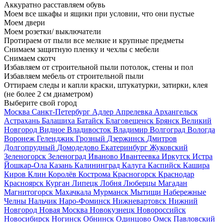
Аккуратно расставляем обувь
Моем все шкафы и ящики при условии, что они пустые
Моем двери
Моем розетки/ выключатели
Протираем от пыли все мелкие и крупные предметы
Снимаем защитную пленку и чехлы с мебели
Снимаем скотч
Избавляем от строительной пыли потолок, стены и пол
Избавляем мебель от строительной пыли
Оттираем следы и капли краски, штукатурки, затирки, клея
(не более 2 см диаметром)
Выберите свой город
Москва
Санкт-Петербург
Адлер
Апрелевка
Архангельск
Астрахань
Балашиха
Батайск
Благовещенск
Брянск
Великий
Новгород
Видное
Владивосток
Владимир
Волгоград
Вологда
Воронеж
Геленджик
Грозный
Дзержинск
Дмитров
Долгопрудный
Домодедово
Екатеринбург
Жуковский
Зеленогорск
Зеленоград
Иваново
Ивантеевка
Иркутск
Истра
Йошкар-Ола
Казань
Калининград
Калуга
Каспийск
Кашира
Киров
Клин
Королёв
Кострома
Красногорск
Краснодар
Красноярск
Курган
Липецк
Лобня
Люберцы
Магадан
Магнитогорск
Махачкала
Мурманск
Мытищи
Набережные
Челны
Нальчик
Наро-Фоминск
Нижневартовск
Нижний
Новгород
Новая Москва
Новокузнецк
Новороссийск
Новосибирск
Ногинск
Обнинск
Одинцово
Омск
Павловский