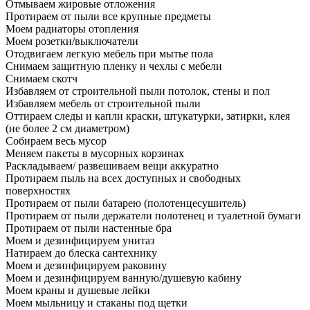
Отмываем жировые отложения
Протираем от пыли все крупные предметы
Моем радиаторы отопления
Моем розетки/выключатели
Отодвигаем легкую мебель при мытье пола
Снимаем защитную пленку и чехлы с мебели
Снимаем скотч
Избавляем от строительной пыли потолок, стены и пол
Избавляем мебель от строительной пыли
Оттираем следы и капли краски, штукатурки, затирки, клея
(не более 2 см диаметром)
Собираем весь мусор
Меняем пакеты в мусорных корзинах
Раскладываем/ развешиваем вещи аккуратно
Протираем пыль на всех доступных и свободных
поверхностях
Протираем от пыли батарею (полотенцесушитель)
Протираем от пыли держатели полотенец и туалетной бумаги
Протираем от пыли настенные бра
Моем и дезинфицируем унитаз
Натираем до блеска сантехнику
Моем и дезинфицируем раковину
Моем и дезинфицируем ванную/душевую кабину
Моем краны и душевые лейки
Моем мыльницу и стаканы под щетки