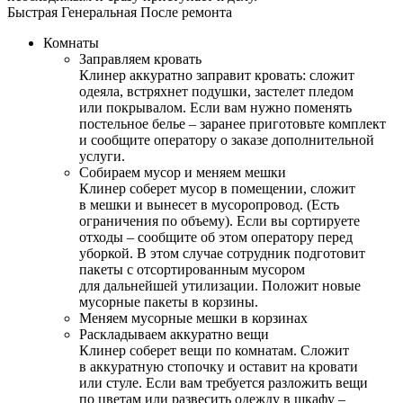
Быстрая
Генеральная
После ремонта
Комнаты
Заправляем кровать
Клинер аккуратно заправит кровать: сложит
одеяла, встряхнет подушки, застелет пледом
или покрывалом. Если вам нужно поменять
постельное белье – заранее приготовьте комплект
и сообщите оператору о заказе дополнительной
услуги.
Собираем мусор и меняем мешки
Клинер соберет мусор в помещении, сложит
в мешки и вынесет в мусоропровод. (Есть
ограничения по объему). Если вы сортируете
отходы – сообщите об этом оператору перед
уборкой. В этом случае сотрудник подготовит
пакеты с отсортированным мусором
для дальнейшей утилизации. Положит новые
мусорные пакеты в корзины.
Меняем мусорные мешки в корзинах
Раскладываем аккуратно вещи
Клинер соберет вещи по комнатам. Сложит
в аккуратную стопочку и оставит на кровати
или стуле. Если вам требуется разложить вещи
по цветам или развесить одежду в шкафу –