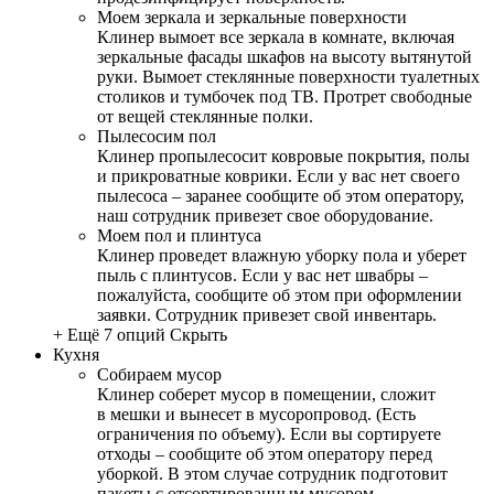
Моем зеркала и зеркальные поверхности
Клинер вымоет все зеркала в комнате, включая
зеркальные фасады шкафов на высоту вытянутой
руки. Вымоет стеклянные поверхности туалетных
столиков и тумбочек под ТВ. Протрет свободные
от вещей стеклянные полки.
Пылесосим пол
Клинер пропылесосит ковровые покрытия, полы
и прикроватные коврики. Если у вас нет своего
пылесоса – заранее сообщите об этом оператору,
наш сотрудник привезет свое оборудование.
Моем пол и плинтуса
Клинер проведет влажную уборку пола и уберет
пыль с плинтусов. Если у вас нет швабры –
пожалуйста, сообщите об этом при оформлении
заявки. Сотрудник привезет свой инвентарь.
+ Ещё 7 опций
Скрыть
Кухня
Собираем мусор
Клинер соберет мусор в помещении, сложит
в мешки и вынесет в мусоропровод. (Есть
ограничения по объему). Если вы сортируете
отходы – сообщите об этом оператору перед
уборкой. В этом случае сотрудник подготовит
пакеты с отсортированным мусором