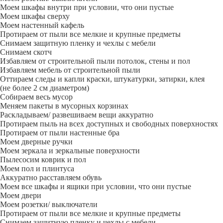
Моем шкафы внутри при условии, что они пустые
Моем шкафы сверху
Моем настенный кафель
Протираем от пыли все мелкие и крупные предметы
Снимаем защитную пленку и чехлы с мебели
Снимаем скотч
Избавляем от строительной пыли потолок, стены и пол
Избавляем мебель от строительной пыли
Оттираем следы и капли краски, штукатурки, затирки, клея
(не более 2 см диаметром)
Собираем весь мусор
Меняем пакеты в мусорных корзинах
Раскладываем/ развешиваем вещи аккуратно
Протираем пыль на всех доступных и свободных поверхностях
Протираем от пыли настенные бра
Моем дверные ручки
Моем зеркала и зеркальные поверхности
Пылесосим коврик и пол
Моем пол и плинтуса
Аккуратно расставляем обувь
Моем все шкафы и ящики при условии, что они пустые
Моем двери
Моем розетки/ выключатели
Протираем от пыли все мелкие и крупные предметы
Снимаем защитную пленку и чехлы с мебели