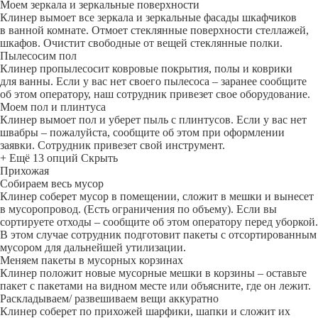
Моем зеркала и зеркальные поверхности
Клинер вымоет все зеркала и зеркальные фасады шкафчиков
в ванной комнате. Отмоет стеклянные поверхности стеллажей,
шкафов. Очистит свободные от вещей стеклянные полки.
Пылесосим пол
Клинер пропылесосит ковровые покрытия, полы и коврики
для ванны. Если у вас нет своего пылесоса – заранее сообщите
об этом оператору, наш сотрудник привезет свое оборудование.
Моем пол и плинтуса
Клинер вымоет пол и уберет пыль с плинтусов. Если у вас нет
швабры – пожалуйста, сообщите об этом при оформлении
заявки. Сотрудник привезет свой инструмент.
+ Ещё 13 опций
Скрыть
Прихожая
Собираем весь мусор
Клинер соберет мусор в помещении, сложит в мешки и вынесет
в мусоропровод. (Есть ограничения по объему). Если вы
сортируете отходы – сообщите об этом оператору перед уборкой.
В этом случае сотрудник подготовит пакеты с отсортированным
мусором для дальнейшей утилизации.
Меняем пакеты в мусорных корзинах
Клинер положит новые мусорные мешки в корзины – оставьте
пакет с пакетами на видном месте или объясните, где он лежит.
Раскладываем/ развешиваем вещи аккуратно
Клинер соберет по прихожей шарфики, шапки и сложит их