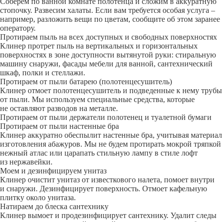
Соберем по ванной комнате полотенца и сложим в аккуратную
стопочку. Развесим халаты. Если вам требуется особая услуга –
например, разложить вещи по цветам, сообщите об этом заранее
оператору.
Протираем пыль на всех доступных и свободных поверхностях
Клинер протрет пыль на вертикальных и горизонтальных
поверхностях в зоне доступности вытянутой руки: стиральную
машину снаружи, фасады мебели для ванной, сантехнический
шкаф, полки и стеллажи.
Протираем от пыли батарею (полотенцесушитель)
Клинер отмоет полотенцесушитель и подведенные к нему трубы
от пыли. Мы используем специальные средства, которые
не оставляют разводов на металле.
Протираем от пыли держатели полотенец и туалетной бумаги
Протираем от пыли настенные бра
Клинер аккуратно обеспылит настенные бра, учитывая материал
изготовления абажуров. Мы не будем протирать мокрой тряпкой
нежный атлас или царапать стильную лампу в стиле лофт
из нержавейки.
Моем и дезинфицируем унитаз
Клинер очистит унитаз от известкового налета, помоет внутри
и снаружи. Дезинфицирует поверхность. Отмоет кафельную
плитку около унитаза.
Натираем до блеска сантехнику
Клинер вымоет и продезинфицирует сантехнику. Удалит следы