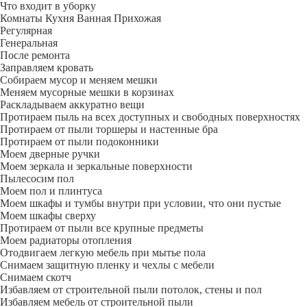
Что входит в уборку
Регу­лярная
Гене­ральная
После ремонта
Заправляем кровать
Собираем мусор и меняем мешки
Меняем мусорные мешки в корзинах
Раскладываем аккуратно вещи
Протираем пыль на всех доступных и свободных поверхностях
Протираем от пыли торшеры и настенные бра
Протираем от пыли подоконники
Моем дверные ручки
Моем зеркала и зеркальные поверхности
Пылесосим пол
Моем пол и плинтуса
Моем шкафы и тумбы внутри при условии, что они пустые
Моем шкафы сверху
Протираем от пыли все крупные предметы
Моем радиаторы отопления
Отодвигаем легкую мебель при мытье пола
Снимаем защитную пленку и чехлы с мебели
Снимаем скотч
Избавляем от строительной пыли потолок, стены и пол
Избавляем мебель от строительной пыли