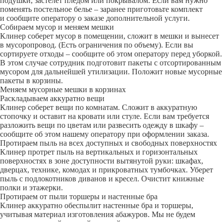
подушки, застелет пледом или покрывалом. Если вам нужно
поменять постельное белье – заранее приготовьте комплект
и сообщите оператору о заказе дополнительной услуги.
Собираем мусор и меняем мешки
Клинер соберет мусор в помещении, сложит в мешки и вынесет
в мусоропровод. (Есть ограничения по объему). Если вы
сортируете отходы – сообщите об этом оператору перед уборкой.
В этом случае сотрудник подготовит пакеты с отсортированным
мусором для дальнейшей утилизации. Положит новые мусорные
пакеты в корзины.
Меняем мусорные мешки в корзинах
Раскладываем аккуратно вещи
Клинер соберет вещи по комнатам. Сложит в аккуратную
стопочку и оставит на кровати или стуле. Если вам требуется
разложить вещи по цветам или развесить одежду в шкафу –
сообщите об этом нашему оператору при оформлении заказа.
Протираем пыль на всех доступных и свободных поверхностях
Клинер протрет пыль на вертикальных и горизонтальных
поверхностях в зоне доступности вытянутой руки: шкафах,
дверцах, технике, комодах и прикроватных тумбочках. Уберет
пыль с подлокотников диванов и кресел. Очистит книжные
полки и этажерки.
Протираем от пыли торшеры и настенные бра
Клинер аккуратно обеспылит настенные бра и торшеры,
учитывая материал изготовления абажуров. Мы не будем