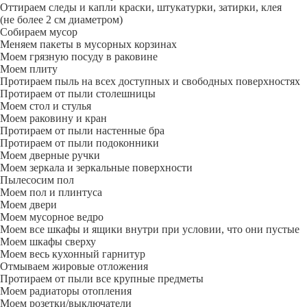
Оттираем следы и капли краски, штукатурки, затирки, клея
(не более 2 см диаметром)
Собираем мусор
Меняем пакеты в мусорных корзинах
Моем грязную посуду в раковине
Моем плиту
Протираем пыль на всех доступных и свободных поверхностях
Протираем от пыли столешницы
Моем стол и стулья
Моем раковину и кран
Протираем от пыли настенные бра
Протираем от пыли подоконники
Моем дверные ручки
Моем зеркала и зеркальные поверхности
Пылесосим пол
Моем пол и плинтуса
Моем двери
Моем мусорное ведро
Моем все шкафы и ящики внутри при условии, что они пустые
Моем шкафы сверху
Моем весь кухонный гарнитур
Отмываем жировые отложения
Протираем от пыли все крупные предметы
Моем радиаторы отопления
Моем розетки/выключатели