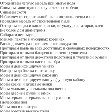
Отодвигаем легкую мебель при мытье пола
Снимаем защитную пленку и чехлы с мебели
Снимаем скотч
Избавляем от строительной пыли потолок, стены и пол
Избавляем мебель от строительной пыли
Оттираем следы и капли краски, штукатурки, затирки, клея
(не более 2 см диаметром)
Собираем весь мусор
Меняем пакеты в мусорных корзинах
Раскладываем/ развешиваем вещи аккуратно
Протираем пыль на всех доступных и свободных поверхностях
Протираем от пыли батарею (полотенцесушитель)
Протираем от пыли держатели полотенец и туалетной бумаги
Протираем от пыли настенные бра
Моем и дезинфицируем унитаз
Натираем до блеска сантехнику
Моем и дезинфицируем раковину
Моем и дезинфицируем ванную/душевую кабину
Моем краны и душевые лейки
Моем мыльницу и стаканы под щетки
Моем дверные ручки и замок
Моем зеркала и зеркальные поверхности
Пылесосим пол
Моем пол и плинтуса
Моем розетки/ выключатели