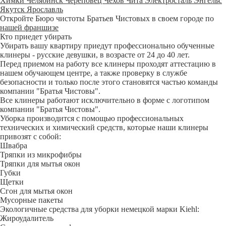
Химки
Челябинск
Череповец
Чехов
Чита
Электросталь
Энгельс
Якутск
Ярославль
Откройте Бюро чистоты Братьев Чистовых в своем городе по
нашей франшизе
Кто приедет убирать
Убирать вашу квартиру приедут профессионально обученные
клинеры - русские девушки, в возрасте от 24 до 40 лет.
Перед приемом на работу все клинеры проходят аттестацию в
нашем обучающем центре, а также проверку в службе
безопасности и только после этого становятся частью команды
компании "Братья Чистовы".
Все клинеры работают исключительно в форме с логотипом
компании "Братья Чистовы".
Уборка производится с помощью профессиональных
технических и химический средств, которые наши клинеры
привозят с собой:
Швабра
Тряпки из микрофибры
Тряпки для мытья окон
Губки
Щетки
Сгон для мытья окон
Мусорные пакеты
Экологичные средства для уборки немецкой марки Kiehl:
Жироудалитель