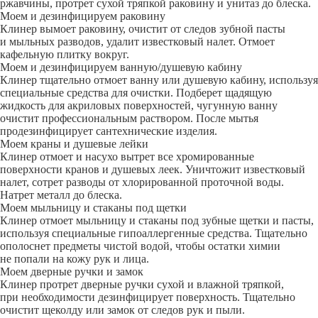
ржавчины, протрет сухой тряпкой раковину и унитаз до блеска.
Моем и дезинфицируем раковину
Клинер вымоет раковину, очистит от следов зубной пасты
и мыльных разводов, удалит известковый налет. Отмоет
кафельную плитку вокруг.
Моем и дезинфицируем ванную/душевую кабину
Клинер тщательно отмоет ванну или душевую кабину, используя
специальные средства для очистки. Подберет щадящую
жидкость для акриловых поверхностей, чугунную ванну
очистит профессиональным раствором. После мытья
продезинфицирует сантехнические изделия.
Моем краны и душевые лейки
Клинер отмоет и насухо вытрет все хромированные
поверхности кранов и душевых леек. Уничтожит известковый
налет, сотрет разводы от хлорированной проточной воды.
Натрет металл до блеска.
Моем мыльницу и стаканы под щетки
Клинер отмоет мыльницу и стаканы под зубные щетки и пасты,
используя специальные гипоаллергенные средства. Тщательно
ополоснет предметы чистой водой, чтобы остатки химии
не попали на кожу рук и лица.
Моем дверные ручки и замок
Клинер протрет дверные ручки сухой и влажной тряпкой,
при необходимости дезинфицирует поверхность. Тщательно
очистит щеколду или замок от следов рук и пыли.