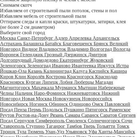
Снимаем скотч
Избавляем от строительной пыли потолок, стены и пол
Избавляем мебель от строительной пыли
Оттираем следы и капли краски, штукатурки, затирки, клея
(не более 2 см диаметром)
Выберите свой город
Москва
Санкт-Петербург
Адлер
Апрелевка
Архангельск
Астрахань
Балашиха
Батайск
Благовещенск
Брянск
Великий
Новгород
Видное
Владивосток
Владимир
Волгоград
Вологда
Воронеж
Геленджик
Грозный
Дзержинск
Дмитров
Долгопрудный
Домодедово
Екатеринбург
Жуковский
Зеленогорск
Зеленоград
Иваново
Ивантеевка
Иркутск
Истра
Йошкар-Ола
Казань
Калининград
Калуга
Каспийск
Кашира
Киров
Клин
Королёв
Кострома
Красногорск
Краснодар
Красноярск
Курган
Липецк
Лобня
Люберцы
Магадан
Магнитогорск
Махачкала
Мурманск
Мытищи
Набережные
Челны
Нальчик
Наро-Фоминск
Нижневартовск
Нижний
Новгород
Новая Москва
Новокузнецк
Новороссийск
Новосибирск
Ногинск
Обнинск
Одинцово
Омск
Павловский
Посад
Пенза
Пермь
Подольск
Пушкино
Пятигорск
Раменское
Реутов
Ростов-на-Дону
Рязань
Самара
Саранск
Саратов
Сергиев
Посад
Серпухов
Симферополь
Смоленск
Солнечногорск
Сочи
Ставрополь
Ступино
Таганрог
Тамбов
Тверь
Тольятти
Томск
Троицк
Тула
Тюмень
Улан-Удэ
Ульяновск
Уфа
Ханты-Мансийск