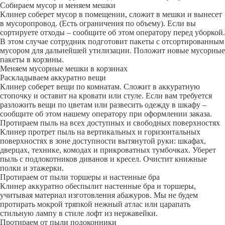
Собираем мусор и меняем мешки
Клинер соберет мусор в помещении, сложит в мешки и вынесет
в мусоропровод. (Есть ограничения по объему). Если вы
сортируете отходы – сообщите об этом оператору перед уборкой.
В этом случае сотрудник подготовит пакеты с отсортированным
мусором для дальнейшей утилизации. Положит новые мусорные
пакеты в корзины.
Меняем мусорные мешки в корзинах
Раскладываем аккуратно вещи
Клинер соберет вещи по комнатам. Сложит в аккуратную
стопочку и оставит на кровати или стуле. Если вам требуется
разложить вещи по цветам или развесить одежду в шкафу –
сообщите об этом нашему оператору при оформлении заказа.
Протираем пыль на всех доступных и свободных поверхностях
Клинер протрет пыль на вертикальных и горизонтальных
поверхностях в зоне доступности вытянутой руки: шкафах,
дверцах, технике, комодах и прикроватных тумбочках. Уберет
пыль с подлокотников диванов и кресел. Очистит книжные
полки и этажерки.
Протираем от пыли торшеры и настенные бра
Клинер аккуратно обеспылит настенные бра и торшеры,
учитывая материал изготовления абажуров. Мы не будем
протирать мокрой тряпкой нежный атлас или царапать
стильную лампу в стиле лофт из нержавейки.
Протираем от пыли подоконники