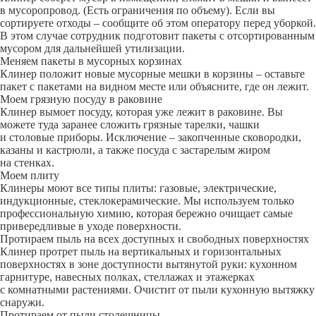
в мусоропровод. (Есть ограничения по объему). Если вы
сортируете отходы – сообщите об этом оператору перед уборкой.
В этом случае сотрудник подготовит пакеты с отсортированным
мусором для дальнейшей утилизации.
Меняем пакеты в мусорных корзинах
Клинер положит новые мусорные мешки в корзины – оставьте
пакет с пакетами на видном месте или объясните, где он лежит.
Моем грязную посуду в раковине
Клинер вымоет посуду, которая уже лежит в раковине. Вы
можете туда заранее сложить грязные тарелки, чашки
и столовые приборы. Исключение – закопченные сковородки,
казаны и кастрюли, а также посуда с застарелым жиром
на стенках.
Моем плиту
Клинеры моют все типы плиты: газовые, электрические,
индукционные, стеклокерамические. Мы используем только
профессиональную химию, которая бережно очищает самые
привередливые в уходе поверхности.
Протираем пыль на всех доступных и свободных поверхностях
Клинер протрет пыль на вертикальных и горизонтальных
поверхностях в зоне доступности вытянутой руки: кухонном
гарнитуре, навесных полках, стеллажах и этажерках
с комнатными растениями. Очистит от пыли кухонную вытяжку
снаружи.
Протираем от пыли столешницы