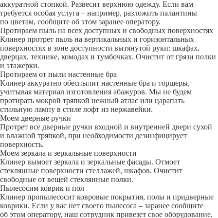
аккуратной стопкой. Развесит верхнюю одежду. Если вам
требуется особая услуга – например, разложить палантины
по цветам, сообщите об этом заранее оператору.
Протираем пыль на всех доступных и свободных поверхностях
Клинер протрет пыль на вертикальных и горизонтальных
поверхностях в зоне доступности вытянутой руки: шкафах,
дверцах, технике, комодах и тумбочках. Очистит от грязи полки
и этажерки.
Протираем от пыли настенные бра
Клинер аккуратно обеспылит настенные бра и торшеры,
учитывая материал изготовления абажуров. Мы не будем
протирать мокрой тряпкой нежный атлас или царапать
стильную лампу в стиле лофт из нержавейки.
Моем дверные ручки
Протрет все дверные ручки входной и внутренней двери сухой
и влажной тряпкой, при необходимости дезинфицирует
поверхность.
Моем зеркала и зеркальные поверхности
Клинер вымоет зеркала и зеркальные фасады. Отмоет
стеклянные поверхности стеллажей, шкафов. Очистит
свободные от вещей стеклянные полки.
Пылесосим коврик и пол
Клинер пропылесосит ковровые покрытия, полы и придверные
коврики. Если у вас нет своего пылесоса – заранее сообщите
об этом оператору, наш сотрудник привезет свое оборудование.