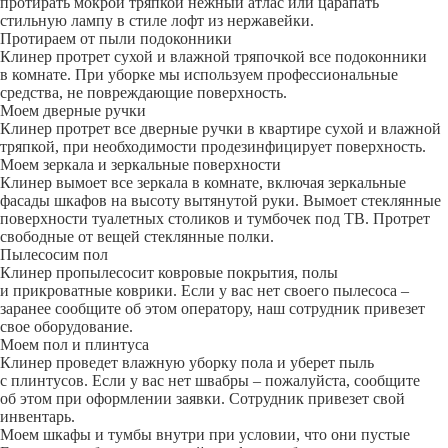
протирать мокрой тряпкой нежный атлас или царапать
стильную лампу в стиле лофт из нержавейки.
Протираем от пыли подоконники
Клинер протрет сухой и влажной тряпочкой все подоконники
в комнате. При уборке мы используем профессиональные
средства, не повреждающие поверхность.
Моем дверные ручки
Клинер протрет все дверные ручки в квартире сухой и влажной
тряпкой, при необходимости продезинфицирует поверхность.
Моем зеркала и зеркальные поверхности
Клинер вымоет все зеркала в комнате, включая зеркальные
фасады шкафов на высоту вытянутой руки. Вымоет стеклянные
поверхности туалетных столиков и тумбочек под ТВ. Протрет
свободные от вещей стеклянные полки.
Пылесосим пол
Клинер пропылесосит ковровые покрытия, полы
и прикроватные коврики. Если у вас нет своего пылесоса –
заранее сообщите об этом оператору, наш сотрудник привезет
свое оборудование.
Моем пол и плинтуса
Клинер проведет влажную уборку пола и уберет пыль
с плинтусов. Если у вас нет швабры – пожалуйста, сообщите
об этом при оформлении заявки. Сотрудник привезет свой
инвентарь.
Моем шкафы и тумбы внутри при условии, что они пустые