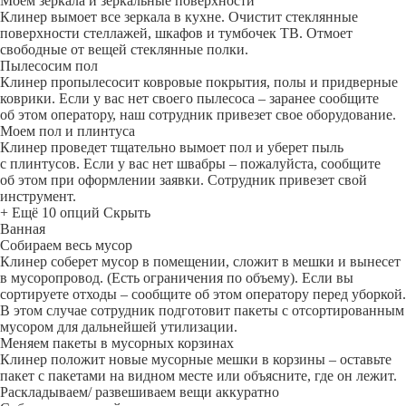
Моем зеркала и зеркальные поверхности
Клинер вымоет все зеркала в кухне. Очистит стеклянные
поверхности стеллажей, шкафов и тумбочек ТВ. Отмоет
свободные от вещей стеклянные полки.
Пылесосим пол
Клинер пропылесосит ковровые покрытия, полы и придверные
коврики. Если у вас нет своего пылесоса – заранее сообщите
об этом оператору, наш сотрудник привезет свое оборудование.
Моем пол и плинтуса
Клинер проведет тщательно вымоет пол и уберет пыль
с плинтусов. Если у вас нет швабры – пожалуйста, сообщите
об этом при оформлении заявки. Сотрудник привезет свой
инструмент.
+ Ещё 10 опций
Скрыть
Ванная
Собираем весь мусор
Клинер соберет мусор в помещении, сложит в мешки и вынесет
в мусоропровод. (Есть ограничения по объему). Если вы
сортируете отходы – сообщите об этом оператору перед уборкой.
В этом случае сотрудник подготовит пакеты с отсортированным
мусором для дальнейшей утилизации.
Меняем пакеты в мусорных корзинах
Клинер положит новые мусорные мешки в корзины – оставьте
пакет с пакетами на видном месте или объясните, где он лежит.
Раскладываем/ развешиваем вещи аккуратно