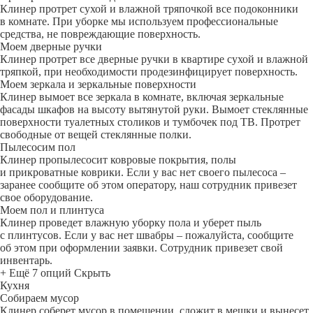
Клинер протрет сухой и влажной тряпочкой все подоконники
в комнате. При уборке мы используем профессиональные
средства, не повреждающие поверхность.
Моем дверные ручки
Клинер протрет все дверные ручки в квартире сухой и влажной
тряпкой, при необходимости продезинфицирует поверхность.
Моем зеркала и зеркальные поверхности
Клинер вымоет все зеркала в комнате, включая зеркальные
фасады шкафов на высоту вытянутой руки. Вымоет стеклянные
поверхности туалетных столиков и тумбочек под ТВ. Протрет
свободные от вещей стеклянные полки.
Пылесосим пол
Клинер пропылесосит ковровые покрытия, полы
и прикроватные коврики. Если у вас нет своего пылесоса –
заранее сообщите об этом оператору, наш сотрудник привезет
свое оборудование.
Моем пол и плинтуса
Клинер проведет влажную уборку пола и уберет пыль
с плинтусов. Если у вас нет швабры – пожалуйста, сообщите
об этом при оформлении заявки. Сотрудник привезет свой
инвентарь.
+ Ещё 7 опций
Скрыть
Кухня
Собираем мусор
Клинер соберет мусор в помещении, сложит в мешки и вынесет