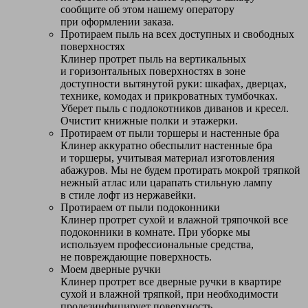
сообщите об этом нашему оператору
при оформлении заказа.
Протираем пыль на всех доступных и свободных
поверхностях
Клинер протрет пыль на вертикальных
и горизонтальных поверхностях в зоне
доступности вытянутой руки: шкафах, дверцах,
технике, комодах и прикроватных тумбочках.
Уберет пыль с подлокотников диванов и кресел.
Очистит книжные полки и этажерки.
Протираем от пыли торшеры и настенные бра
Клинер аккуратно обеспылит настенные бра
и торшеры, учитывая материал изготовления
абажуров. Мы не будем протирать мокрой тряпкой
нежный атлас или царапать стильную лампу
в стиле лофт из нержавейки.
Протираем от пыли подоконники
Клинер протрет сухой и влажной тряпочкой все
подоконники в комнате. При уборке мы
используем профессиональные средства,
не повреждающие поверхность.
Моем дверные ручки
Клинер протрет все дверные ручки в квартире
сухой и влажной тряпкой, при необходимости
продезинфицирует поверхность.