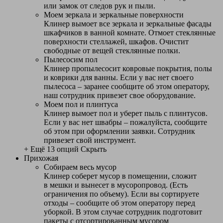
или замок от следов рук и пыли.
Моем зеркала и зеркальные поверхности
Клинер вымоет все зеркала и зеркальные фасады
шкафчиков в ванной комнате. Отмоет стеклянные
поверхности стеллажей, шкафов. Очистит
свободные от вещей стеклянные полки.
Пылесосим пол
Клинер пропылесосит ковровые покрытия, полы
и коврики для ванны. Если у вас нет своего
пылесоса – заранее сообщите об этом оператору,
наш сотрудник привезет свое оборудование.
Моем пол и плинтуса
Клинер вымоет пол и уберет пыль с плинтусов.
Если у вас нет швабры – пожалуйста, сообщите
об этом при оформлении заявки. Сотрудник
привезет свой инструмент.
+ Ещё 13 опций
Скрыть
Прихожая
Собираем весь мусор
Клинер соберет мусор в помещении, сложит
в мешки и вынесет в мусоропровод. (Есть
ограничения по объему). Если вы сортируете
отходы – сообщите об этом оператору перед
уборкой. В этом случае сотрудник подготовит
пакеты с отсортированным мусором