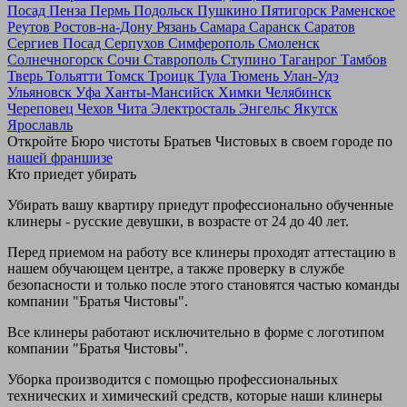
Посад
Пенза
Пермь
Подольск
Пушкино
Пятигорск
Раменское
Реутов
Ростов-на-Дону
Рязань
Самара
Саранск
Саратов
Сергиев Посад
Серпухов
Симферополь
Смоленск
Солнечногорск
Сочи
Ставрополь
Ступино
Таганрог
Тамбов
Тверь
Тольятти
Томск
Троицк
Тула
Тюмень
Улан-Удэ
Ульяновск
Уфа
Ханты-Мансийск
Химки
Челябинск
Череповец
Чехов
Чита
Электросталь
Энгельс
Якутск
Ярославль
Откройте Бюро чистоты Братьев Чистовых в своем городе по
нашей франшизе
Кто приедет убирать
Убирать вашу квартиру приедут профессионально обученные
клинеры - русские девушки, в возрасте от 24 до 40 лет.
Перед приемом на работу все клинеры проходят аттестацию в
нашем обучающем центре, а также проверку в службе
безопасности и только после этого становятся частью команды
компании "Братья Чистовы".
Все клинеры работают исключительно в форме с логотипом
компании "Братья Чистовы".
Уборка производится с помощью профессиональных
технических и химический средств, которые наши клинеры