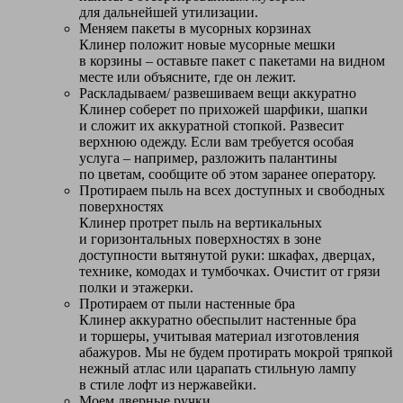
для дальнейшей утилизации.
Меняем пакеты в мусорных корзинах
Клинер положит новые мусорные мешки
в корзины – оставьте пакет с пакетами на видном
месте или объясните, где он лежит.
Раскладываем/ развешиваем вещи аккуратно
Клинер соберет по прихожей шарфики, шапки
и сложит их аккуратной стопкой. Развесит
верхнюю одежду. Если вам требуется особая
услуга – например, разложить палантины
по цветам, сообщите об этом заранее оператору.
Протираем пыль на всех доступных и свободных
поверхностях
Клинер протрет пыль на вертикальных
и горизонтальных поверхностях в зоне
доступности вытянутой руки: шкафах, дверцах,
технике, комодах и тумбочках. Очистит от грязи
полки и этажерки.
Протираем от пыли настенные бра
Клинер аккуратно обеспылит настенные бра
и торшеры, учитывая материал изготовления
абажуров. Мы не будем протирать мокрой тряпкой
нежный атлас или царапать стильную лампу
в стиле лофт из нержавейки.
Моем дверные ручки