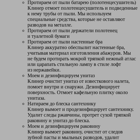
Протираем от пыли батарею (полотенцесушитель)
Клинер отмоет полотенцесушитель и подведенные
к нему трубы от пыли. Мы используем
специальные средства, которые не оставляют
разводов на металле.
Протираем от пыли держатели полотенец
и туалетной бумаги
Протираем от пыли настенные бра
Клинер аккуратно обеспылит настенные бра,
учитывая материал изготовления абажуров. Мы
не будем протирать мокрой тряпкой нежный атлас
или царапать стильную лампу в стиле лофт
из нержавейки.
Моем и дезинфицируем унитаз
Клинер очистит унитаз от известкового налета,
помоет внутри и снаружи. Дезинфицирует
поверхность. Отмоет кафельную плитку около
унитаза.
Натираем до блеска сантехнику
Клинер вымоет и продезинфицирует сантехнику.
Удалит следы ржавчины, протрет сухой тряпкой
раковину и унитаз до блеска.
Моем и дезинфицируем раковину
Клинер вымоет раковину, очистит от следов
зубной пасты и мыльных разводов, удалит