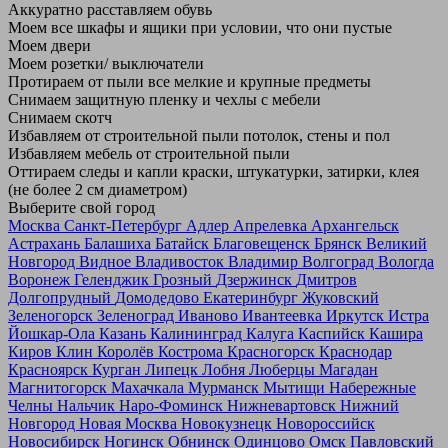
Аккуратно расставляем обувь
Моем все шкафы и ящики при условии, что они пустые
Моем двери
Моем розетки/ выключатели
Протираем от пыли все мелкие и крупные предметы
Снимаем защитную пленку и чехлы с мебели
Снимаем скотч
Избавляем от строительной пыли потолок, стены и пол
Избавляем мебель от строительной пыли
Оттираем следы и капли краски, штукатурки, затирки, клея
(не более 2 см диаметром)
Выберите свой город
Москва
Санкт-Петербург
Адлер
Апрелевка
Архангельск
Астрахань
Балашиха
Батайск
Благовещенск
Брянск
Великий
Новгород
Видное
Владивосток
Владимир
Волгоград
Вологда
Воронеж
Геленджик
Грозный
Дзержинск
Дмитров
Долгопрудный
Домодедово
Екатеринбург
Жуковский
Зеленогорск
Зеленоград
Иваново
Ивантеевка
Иркутск
Истра
Йошкар-Ола
Казань
Калининград
Калуга
Каспийск
Кашира
Киров
Клин
Королёв
Кострома
Красногорск
Краснодар
Красноярск
Курган
Липецк
Лобня
Люберцы
Магадан
Магнитогорск
Махачкала
Мурманск
Мытищи
Набережные
Челны
Нальчик
Наро-Фоминск
Нижневартовск
Нижний
Новгород
Новая Москва
Новокузнецк
Новороссийск
Новосибирск
Ногинск
Обнинск
Одинцово
Омск
Павловский