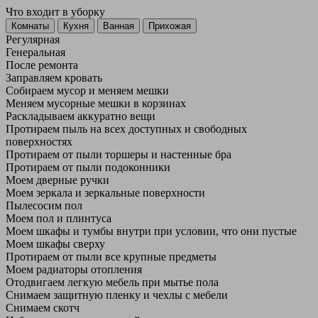
Что входит в уборку
Регу­лярная
Гене­ральная
После ремонта
Заправляем кровать
Собираем мусор и меняем мешки
Меняем мусорные мешки в корзинах
Раскладываем аккуратно вещи
Протираем пыль на всех доступных и свободных
поверхностях
Протираем от пыли торшеры и настенные бра
Протираем от пыли подоконники
Моем дверные ручки
Моем зеркала и зеркальные поверхности
Пылесосим пол
Моем пол и плинтуса
Моем шкафы и тумбы внутри при условии, что они пустые
Моем шкафы сверху
Протираем от пыли все крупные предметы
Моем радиаторы отопления
Отодвигаем легкую мебель при мытье пола
Снимаем защитную пленку и чехлы с мебели
Снимаем скотч