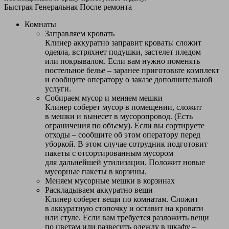
Быстрая
Генеральная
После ремонта
Комнаты
Заправляем кровать
Клинер аккуратно заправит кровать: сложит
одеяла, встряхнет подушки, застелет пледом
или покрывалом. Если вам нужно поменять
постельное белье – заранее приготовьте комплект
и сообщите оператору о заказе дополнительной
услуги.
Собираем мусор и меняем мешки
Клинер соберет мусор в помещении, сложит
в мешки и вынесет в мусоропровод. (Есть
ограничения по объему). Если вы сортируете
отходы – сообщите об этом оператору перед
уборкой. В этом случае сотрудник подготовит
пакеты с отсортированным мусором
для дальнейшей утилизации. Положит новые
мусорные пакеты в корзины.
Меняем мусорные мешки в корзинах
Раскладываем аккуратно вещи
Клинер соберет вещи по комнатам. Сложит
в аккуратную стопочку и оставит на кровати
или стуле. Если вам требуется разложить вещи
по цветам или развесить одежду в шкафу –