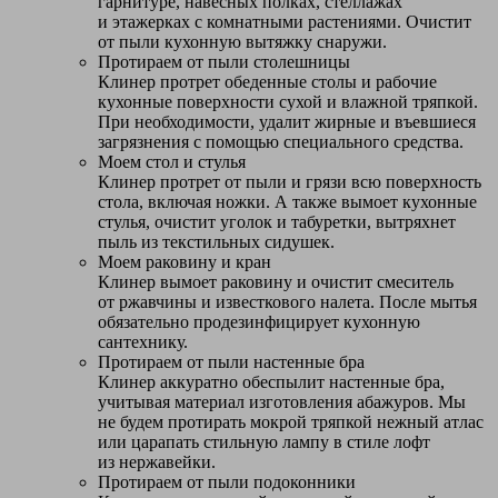
гарнитуре, навесных полках, стеллажах
и этажерках с комнатными растениями. Очистит
от пыли кухонную вытяжку снаружи.
Протираем от пыли столешницы
Клинер протрет обеденные столы и рабочие
кухонные поверхности сухой и влажной тряпкой.
При необходимости, удалит жирные и въевшиеся
загрязнения с помощью специального средства.
Моем стол и стулья
Клинер протрет от пыли и грязи всю поверхность
стола, включая ножки. А также вымоет кухонные
стулья, очистит уголок и табуретки, вытряхнет
пыль из текстильных сидушек.
Моем раковину и кран
Клинер вымоет раковину и очистит смеситель
от ржавчины и известкового налета. После мытья
обязательно продезинфицирует кухонную
сантехнику.
Протираем от пыли настенные бра
Клинер аккуратно обеспылит настенные бра,
учитывая материал изготовления абажуров. Мы
не будем протирать мокрой тряпкой нежный атлас
или царапать стильную лампу в стиле лофт
из нержавейки.
Протираем от пыли подоконники