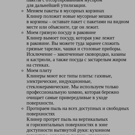
для дальнейшей утилизации.
Меняем пакеты в мусорных корзинах
Клинер положит новые мусорные мешки
в корзины – оставьте пакет с пакетами на видном
месте или объясните, где он лежит.
Моем грязную посуду в раковине
Клинер вымоет посуду, которая уже лежит
в раковине. Вы можете туда заранее сложить
грязные тарелки, чашки и столовые приборы.
Исключение – закопченные сковородки, казаны
и кастрюли, а также посуда с застарелым жиром
на стенках.
Моем плиту
Клинеры моют все типы плиты: газовые,
электрические, индукционные,
стеклокерамические. Мы используем только
профессиональную химию, которая бережно
очищает самые привередливые в уходе
поверхности.
Протираем пыль на всех доступных и свободных
поверхностях
Клинер протрет пыль на вертикальных
и горизонтальных поверхностях в зоне
доступности вытянутой руки: кухонном