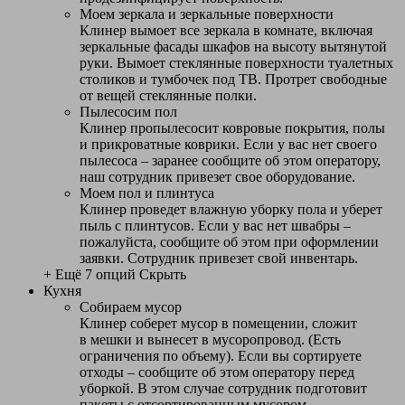
Моем зеркала и зеркальные поверхности
Клинер вымоет все зеркала в комнате, включая
зеркальные фасады шкафов на высоту вытянутой
руки. Вымоет стеклянные поверхности туалетных
столиков и тумбочек под ТВ. Протрет свободные
от вещей стеклянные полки.
Пылесосим пол
Клинер пропылесосит ковровые покрытия, полы
и прикроватные коврики. Если у вас нет своего
пылесоса – заранее сообщите об этом оператору,
наш сотрудник привезет свое оборудование.
Моем пол и плинтуса
Клинер проведет влажную уборку пола и уберет
пыль с плинтусов. Если у вас нет швабры –
пожалуйста, сообщите об этом при оформлении
заявки. Сотрудник привезет свой инвентарь.
+ Ещё 7 опций
Скрыть
Кухня
Собираем мусор
Клинер соберет мусор в помещении, сложит
в мешки и вынесет в мусоропровод. (Есть
ограничения по объему). Если вы сортируете
отходы – сообщите об этом оператору перед
уборкой. В этом случае сотрудник подготовит
пакеты с отсортированным мусором