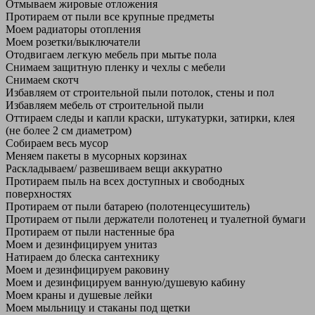
Отмываем жировые отложения
Протираем от пыли все крупные предметы
Моем радиаторы отопления
Моем розетки/выключатели
Отодвигаем легкую мебель при мытье пола
Снимаем защитную пленку и чехлы с мебели
Снимаем скотч
Избавляем от строительной пыли потолок, стены и пол
Избавляем мебель от строительной пыли
Оттираем следы и капли краски, штукатурки, затирки, клея
(не более 2 см диаметром)
Собираем весь мусор
Меняем пакеты в мусорных корзинах
Раскладываем/ развешиваем вещи аккуратно
Протираем пыль на всех доступных и свободных
поверхностях
Протираем от пыли батарею (полотенцесушитель)
Протираем от пыли держатели полотенец и туалетной бумаги
Протираем от пыли настенные бра
Моем и дезинфицируем унитаз
Натираем до блеска сантехнику
Моем и дезинфицируем раковину
Моем и дезинфицируем ванную/душевую кабину
Моем краны и душевые лейки
Моем мыльницу и стаканы под щетки