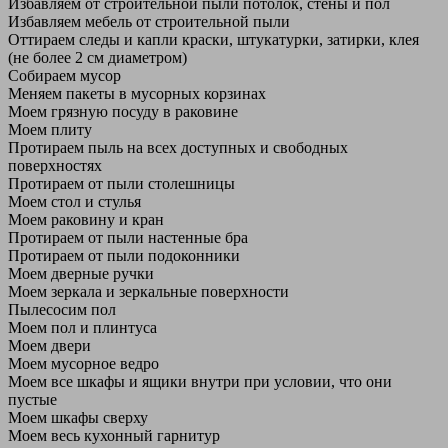
Избавляем от строительной пыли потолок, стены и пол
Избавляем мебель от строительной пыли
Оттираем следы и капли краски, штукатурки, затирки, клея
(не более 2 см диаметром)
Собираем мусор
Меняем пакеты в мусорных корзинах
Моем грязную посуду в раковине
Моем плиту
Протираем пыль на всех доступных и свободных
поверхностях
Протираем от пыли столешницы
Моем стол и стулья
Моем раковину и кран
Протираем от пыли настенные бра
Протираем от пыли подоконники
Моем дверные ручки
Моем зеркала и зеркальные поверхности
Пылесосим пол
Моем пол и плинтуса
Моем двери
Моем мусорное ведро
Моем все шкафы и ящики внутри при условии, что они
пустые
Моем шкафы сверху
Моем весь кухонный гарнитур