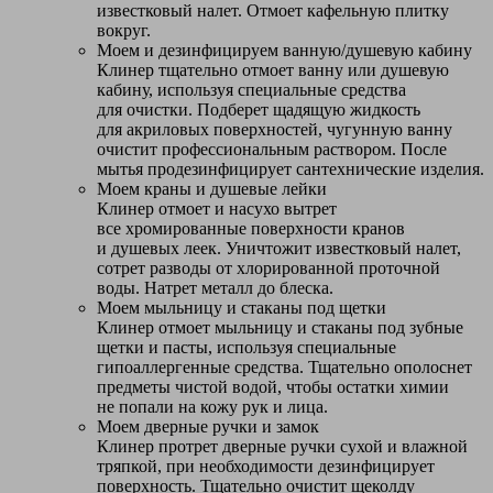
известковый налет. Отмоет кафельную плитку
вокруг.
Моем и дезинфицируем ванную/душевую кабину
Клинер тщательно отмоет ванну или душевую
кабину, используя специальные средства
для очистки. Подберет щадящую жидкость
для акриловых поверхностей, чугунную ванну
очистит профессиональным раствором. После
мытья продезинфицирует сантехнические изделия.
Моем краны и душевые лейки
Клинер отмоет и насухо вытрет
все хромированные поверхности кранов
и душевых леек. Уничтожит известковый налет,
сотрет разводы от хлорированной проточной
воды. Натрет металл до блеска.
Моем мыльницу и стаканы под щетки
Клинер отмоет мыльницу и стаканы под зубные
щетки и пасты, используя специальные
гипоаллергенные средства. Тщательно ополоснет
предметы чистой водой, чтобы остатки химии
не попали на кожу рук и лица.
Моем дверные ручки и замок
Клинер протрет дверные ручки сухой и влажной
тряпкой, при необходимости дезинфицирует
поверхность. Тщательно очистит щеколду