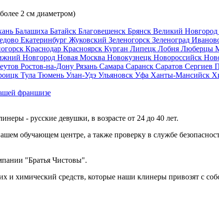
 более 2 см диаметром)
хань
Балашиха
Батайск
Благовещенск
Брянск
Великий Новгоро
едово
Екатеринбург
Жуковский
Зеленогорск
Зеленоград
Иванов
ногорск
Краснодар
Красноярск
Курган
Липецк
Лобня
Люберцы
ижний Новгород
Новая Москва
Новокузнецк
Новороссийск
Нов
еутов
Ростов-на-Дону
Рязань
Самара
Саранск
Саратов
Сергиев 
роицк
Тула
Тюмень
Улан-Удэ
Ульяновск
Уфа
Ханты-Мансийск
Х
ашей франшизе
еры - русские девушки, в возрасте от 24 до 40 лет.
ашем обучающем центре, а также проверку в службе безопасност
мпании "Братья Чистовы".
х и химический средств, которые наши клинеры привозят с соб