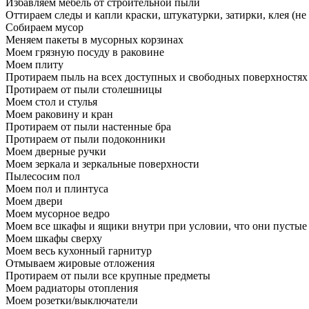
Избавляем мебель от строительной пыли
Оттираем следы и капли краски, штукатурки, затирки, клея (не
Собираем мусор
Меняем пакеты в мусорных корзинах
Моем грязную посуду в раковине
Моем плиту
Протираем пыль на всех доступных и свободных поверхностях
Протираем от пыли столешницы
Моем стол и стулья
Моем раковину и кран
Протираем от пыли настенные бра
Протираем от пыли подоконники
Моем дверные ручки
Моем зеркала и зеркальные поверхности
Пылесосим пол
Моем пол и плинтуса
Моем двери
Моем мусорное ведро
Моем все шкафы и ящики внутри при условии, что они пустые
Моем шкафы сверху
Моем весь кухонный гарнитур
Отмываем жировые отложения
Протираем от пыли все крупные предметы
Моем радиаторы отопления
Моем розетки/выключатели