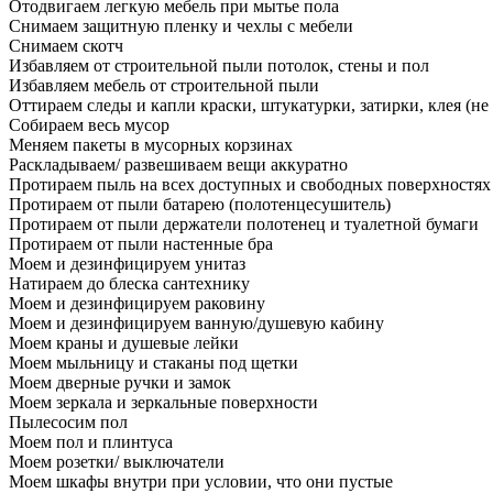
Отодвигаем легкую мебель при мытье пола
Снимаем защитную пленку и чехлы с мебели
Снимаем скотч
Избавляем от строительной пыли потолок, стены и пол
Избавляем мебель от строительной пыли
Оттираем следы и капли краски, штукатурки, затирки, клея (не
Собираем весь мусор
Меняем пакеты в мусорных корзинах
Раскладываем/ развешиваем вещи аккуратно
Протираем пыль на всех доступных и свободных поверхностях
Протираем от пыли батарею (полотенцесушитель)
Протираем от пыли держатели полотенец и туалетной бумаги
Протираем от пыли настенные бра
Моем и дезинфицируем унитаз
Натираем до блеска сантехнику
Моем и дезинфицируем раковину
Моем и дезинфицируем ванную/душевую кабину
Моем краны и душевые лейки
Моем мыльницу и стаканы под щетки
Моем дверные ручки и замок
Моем зеркала и зеркальные поверхности
Пылесосим пол
Моем пол и плинтуса
Моем розетки/ выключатели
Моем шкафы внутри при условии, что они пустые