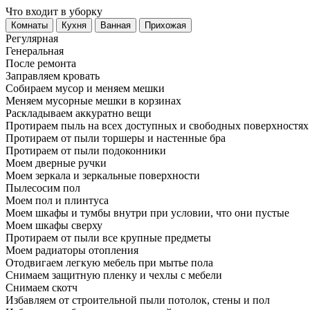
Что входит в уборку
Регу­лярная
Гене­ральная
После ремонта
Заправляем кровать
Собираем мусор и меняем мешки
Меняем мусорные мешки в корзинах
Раскладываем аккуратно вещи
Протираем пыль на всех доступных и свободных поверхностях
Протираем от пыли торшеры и настенные бра
Протираем от пыли подоконники
Моем дверные ручки
Моем зеркала и зеркальные поверхности
Пылесосим пол
Моем пол и плинтуса
Моем шкафы и тумбы внутри при условии, что они пустые
Моем шкафы сверху
Протираем от пыли все крупные предметы
Моем радиаторы отопления
Отодвигаем легкую мебель при мытье пола
Снимаем защитную пленку и чехлы с мебели
Снимаем скотч
Избавляем от строительной пыли потолок, стены и пол