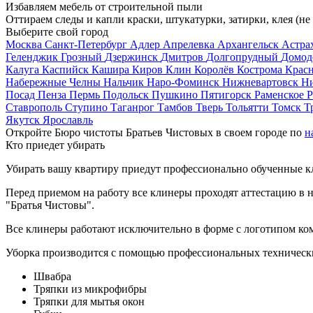
Избавляем мебель от строительной пыли
Оттираем следы и капли краски, штукатурки, затирки, клея (не
Выберите свой город
Москва
Санкт-Петербург
Адлер
Апрелевка
Архангельск
Астра
Геленджик
Грозный
Дзержинск
Дмитров
Долгопрудный
Домод
Калуга
Каспийск
Кашира
Киров
Клин
Королёв
Кострома
Крас
Набережные Челны
Нальчик
Наро-Фоминск
Нижневартовск
Н
Посад
Пенза
Пермь
Подольск
Пушкино
Пятигорск
Раменское
Р
Ставрополь
Ступино
Таганрог
Тамбов
Тверь
Тольятти
Томск
Т
Якутск
Ярославль
Откройте Бюро чистоты Братьев Чистовых в своем городе по
н
Кто приедет убирать
Убирать вашу квартиру приедут профессионально обученные клин
Перед приемом на работу все клинеры проходят аттестацию в н
"Братья Чистовы".
Все клинеры работают исключительно в форме с логотипом ко
Уборка производится с помощью профессиональных технически
Швабра
Тряпки из микрофибры
Тряпки для мытья окон