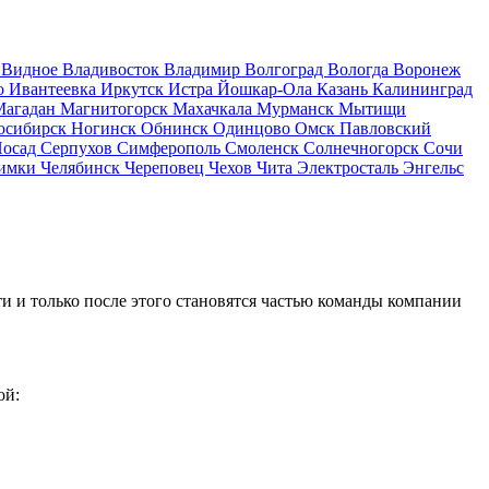
д
Видное
Владивосток
Владимир
Волгоград
Вологда
Воронеж
о
Ивантеевка
Иркутск
Истра
Йошкар-Ола
Казань
Калининград
Магадан
Магнитогорск
Махачкала
Мурманск
Мытищи
осибирск
Ногинск
Обнинск
Одинцово
Омск
Павловский
Посад
Серпухов
Симферополь
Смоленск
Солнечногорск
Сочи
имки
Челябинск
Череповец
Чехов
Чита
Электросталь
Энгельс
и и только после этого становятся частью команды компании
ой: