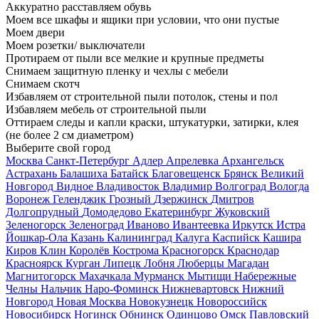
Аккуратно расставляем обувь
Моем все шкафы и ящики при условии, что они пустые
Моем двери
Моем розетки/ выключатели
Протираем от пыли все мелкие и крупные предметы
Снимаем защитную пленку и чехлы с мебели
Снимаем скотч
Избавляем от строительной пыли потолок, стены и пол
Избавляем мебель от строительной пыли
Оттираем следы и капли краски, штукатурки, затирки, клея
(не более 2 см диаметром)
Выберите свой город
Москва
Санкт-Петербург
Адлер
Апрелевка
Архангельск
Астрахань
Балашиха
Батайск
Благовещенск
Брянск
Великий
Новгород
Видное
Владивосток
Владимир
Волгоград
Вологда
Воронеж
Геленджик
Грозный
Дзержинск
Дмитров
Долгопрудный
Домодедово
Екатеринбург
Жуковский
Зеленогорск
Зеленоград
Иваново
Ивантеевка
Иркутск
Истра
Йошкар-Ола
Казань
Калининград
Калуга
Каспийск
Кашира
Киров
Клин
Королёв
Кострома
Красногорск
Краснодар
Красноярск
Курган
Липецк
Лобня
Люберцы
Магадан
Магнитогорск
Махачкала
Мурманск
Мытищи
Набережные
Челны
Нальчик
Наро-Фоминск
Нижневартовск
Нижний
Новгород
Новая Москва
Новокузнецк
Новороссийск
Новосибирск
Ногинск
Обнинск
Одинцово
Омск
Павловский