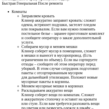
Быстрая
Генеральная
После ремонта
Комнаты
Заправляем кровать
Клинер аккуратно заправит кровать: сложит
одеяла, встряхнет подушки, застелет пледом
или покрывалом. Если вам нужно поменять
постельное белье – заранее приготовьте комплект
и сообщите оператору о заказе дополнительной
услуги.
Собираем мусор и меняем мешки
Клинер соберет мусор в помещении, сложит
в мешки и вынесет в мусоропровод. (Есть
ограничения по объему). Если вы сортируете
отходы – сообщите об этом оператору перед
уборкой. В этом случае сотрудник подготовит
пакеты с отсортированным мусором
для дальнейшей утилизации. Положит новые
мусорные пакеты в корзины.
Меняем мусорные мешки в корзинах
Раскладываем аккуратно вещи
Клинер соберет вещи по комнатам. Сложит
в аккуратную стопочку и оставит на кровати
или стуле. Если вам требуется разложить вещи
по цветам или развесить одежду в шкафу –