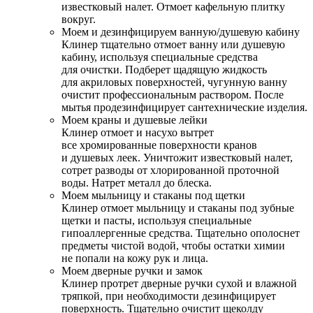
известковый налет. Отмоет кафельную плитку
вокруг.
Моем и дезинфицируем ванную/душевую кабину
Клинер тщательно отмоет ванну или душевую
кабину, используя специальные средства
для очистки. Подберет щадящую жидкость
для акриловых поверхностей, чугунную ванну
очистит профессиональным раствором. После
мытья продезинфицирует сантехнические изделия.
Моем краны и душевые лейки
Клинер отмоет и насухо вытрет
все хромированные поверхности кранов
и душевых леек. Уничтожит известковый налет,
сотрет разводы от хлорированной проточной
воды. Натрет металл до блеска.
Моем мыльницу и стаканы под щетки
Клинер отмоет мыльницу и стаканы под зубные
щетки и пасты, используя специальные
гипоаллергенные средства. Тщательно ополоснет
предметы чистой водой, чтобы остатки химии
не попали на кожу рук и лица.
Моем дверные ручки и замок
Клинер протрет дверные ручки сухой и влажной
тряпкой, при необходимости дезинфицирует
поверхность. Тщательно очистит щеколду