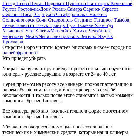
Посад
Пенза
Пермь
Подольск
Пушкино
Пятигорск
Раменское
Реутов
Ростов-на-Дону
Рязань
Самара
Саранск
Саратов
Сергиев Посад
Серпухов
Симферополь
Смоленск
Солнечногорск
Сочи
Ставрополь
Ступино
Таганрог
Тамбов
Тверь
Тольятти
Томск
Троицк
Тула
Тюмень
Улан-Удэ
Ульяновск
Уфа
Ханты-Мансийск
Химки
Челябинск
Череповец
Чехов
Чита
Электросталь
Энгельс
Якутск
Ярославль
Откройте Бюро чистоты Братьев Чистовых в своем городе по
нашей франшизе
Кто приедет убирать
Убирать вашу квартиру приедут профессионально обученные
клинеры - русские девушки, в возрасте от 24 до 40 лет.
Перед приемом на работу все клинеры проходят аттестацию в
нашем обучающем центре, а также проверку в службе
безопасности и только после этого становятся частью команды
компании "Братья Чистовы".
Все клинеры работают исключительно в форме с логотипом
компании "Братья Чистовы".
Уборка производится с помощью профессиональных
технических и химический средств, которые наши клинеры