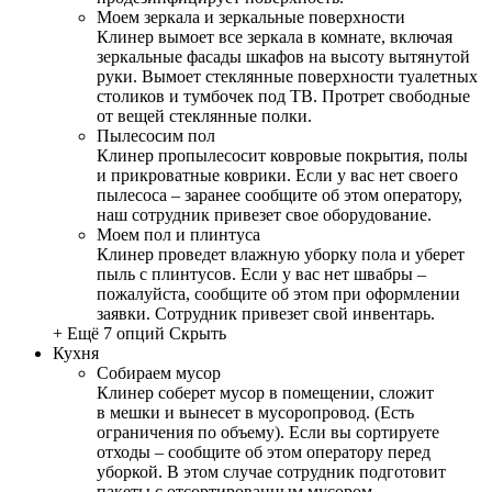
Моем зеркала и зеркальные поверхности
Клинер вымоет все зеркала в комнате, включая
зеркальные фасады шкафов на высоту вытянутой
руки. Вымоет стеклянные поверхности туалетных
столиков и тумбочек под ТВ. Протрет свободные
от вещей стеклянные полки.
Пылесосим пол
Клинер пропылесосит ковровые покрытия, полы
и прикроватные коврики. Если у вас нет своего
пылесоса – заранее сообщите об этом оператору,
наш сотрудник привезет свое оборудование.
Моем пол и плинтуса
Клинер проведет влажную уборку пола и уберет
пыль с плинтусов. Если у вас нет швабры –
пожалуйста, сообщите об этом при оформлении
заявки. Сотрудник привезет свой инвентарь.
+ Ещё 7 опций
Скрыть
Кухня
Собираем мусор
Клинер соберет мусор в помещении, сложит
в мешки и вынесет в мусоропровод. (Есть
ограничения по объему). Если вы сортируете
отходы – сообщите об этом оператору перед
уборкой. В этом случае сотрудник подготовит
пакеты с отсортированным мусором