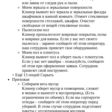
или замок от следов рук и пыли.
Моем зеркала и зеркальные поверхности
Клинер вымоет все зеркала и зеркальные фасады
шкафчиков в ванной комнате. Отмоет стеклянные
поверхности стеллажей, шкафов. Очистит
свободные от вещей стеклянные полки.
Пылесосим пол
Клинер пропылесосит ковровые покрытия, полы
и коврики для ванны. Если у вас нет своего
пылесоса – заранее сообщите об этом оператору,
наш сотрудник привезет свое оборудование.
Моем пол и плинтуса
Клинер вымоет пол и уберет пыль с плинтусов.
Если у вас нет швабры – пожалуйста, сообщите
об этом при оформлении заявки. Сотрудник
привезет свой инструмент.
+ Ещё 13 опций
Скрыть
Прихожая
Собираем весь мусор
Клинер соберет мусор в помещении, сложит
в мешки и вынесет в мусоропровод. (Есть
ограничения по объему). Если вы сортируете
отходы – сообщите об этом оператору перед
уборкой. В этом случае сотрудник подготовит
пакеты с отсортированным мусором