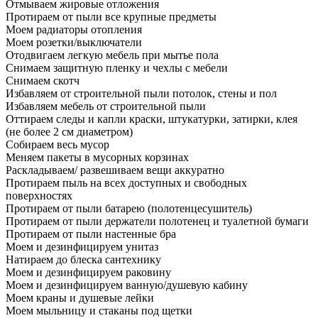
Отмываем жировые отложения
Протираем от пыли все крупные предметы
Моем радиаторы отопления
Моем розетки/выключатели
Отодвигаем легкую мебель при мытье пола
Снимаем защитную пленку и чехлы с мебели
Снимаем скотч
Избавляем от строительной пыли потолок, стены и пол
Избавляем мебель от строительной пыли
Оттираем следы и капли краски, штукатурки, затирки, клея
(не более 2 см диаметром)
Собираем весь мусор
Меняем пакеты в мусорных корзинах
Раскладываем/ развешиваем вещи аккуратно
Протираем пыль на всех доступных и свободных
поверхностях
Протираем от пыли батарею (полотенцесушитель)
Протираем от пыли держатели полотенец и туалетной бумаги
Протираем от пыли настенные бра
Моем и дезинфицируем унитаз
Натираем до блеска сантехнику
Моем и дезинфицируем раковину
Моем и дезинфицируем ванную/душевую кабину
Моем краны и душевые лейки
Моем мыльницу и стаканы под щетки