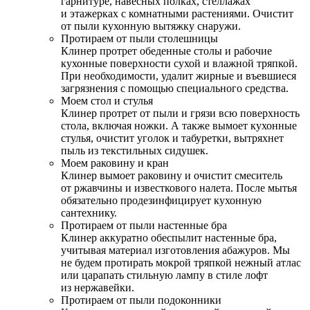
гарнитуре, навесных полках, стеллажах
и этажерках с комнатными растениями. Очистит
от пыли кухонную вытяжку снаружи.
Протираем от пыли столешницы
Клинер протрет обеденные столы и рабочие
кухонные поверхности сухой и влажной тряпкой.
При необходимости, удалит жирные и въевшиеся
загрязнения с помощью специального средства.
Моем стол и стулья
Клинер протрет от пыли и грязи всю поверхность
стола, включая ножки. А также вымоет кухонные
стулья, очистит уголок и табуретки, вытряхнет
пыль из текстильных сидушек.
Моем раковину и кран
Клинер вымоет раковину и очистит смеситель
от ржавчины и известкового налета. После мытья
обязательно продезинфицирует кухонную
сантехнику.
Протираем от пыли настенные бра
Клинер аккуратно обеспылит настенные бра,
учитывая материал изготовления абажуров. Мы
не будем протирать мокрой тряпкой нежный атлас
или царапать стильную лампу в стиле лофт
из нержавейки.
Протираем от пыли подоконники