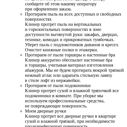
сообщите об этом нашему оператору
при оформлении заказа.
Протираем пыль на всех доступных и свободных
поверхностях
Клинер протрет пыль на вертикальных
и горизонтальных поверхностях в зоне
доступности вытянутой руки: шкафах, дверцах,
технике, комодах и прикроватных тумбочках.
Уберет пыль с подлокотников диванов и кресел.
Очистит книжные полки и этажерки.
Протираем от пыли торшеры и настенные бра
Клинер аккуратно обеспылит настенные бра
и торшеры, учитывая материал изготовления
абажуров. Мы не будем протирать мокрой тряпкой
нежный атлас или царапать стильную лампу
в стиле лофт из нержавейки.
Протираем от пыли подоконники
Клинер протрет сухой и влажной тряпочкой все
подоконники в комнате. При уборке мы
используем профессиональные средства,
не повреждающие поверхность.
Моем дверные ручки
Клинер протрет все дверные ручки в квартире
сухой и влажной тряпкой, при необходимости
продезинфицирует поверхность.