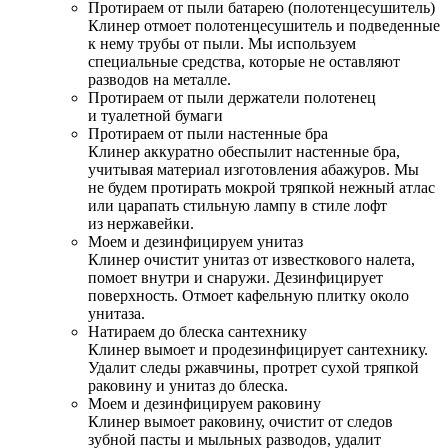
Протираем от пыли батарею (полотенцесушитель)
Клинер отмоет полотенцесушитель и подведенные
к нему трубы от пыли. Мы используем
специальные средства, которые не оставляют
разводов на металле.
Протираем от пыли держатели полотенец
и туалетной бумаги
Протираем от пыли настенные бра
Клинер аккуратно обеспылит настенные бра,
учитывая материал изготовления абажуров. Мы
не будем протирать мокрой тряпкой нежный атлас
или царапать стильную лампу в стиле лофт
из нержавейки.
Моем и дезинфицируем унитаз
Клинер очистит унитаз от известкового налета,
помоет внутри и снаружи. Дезинфицирует
поверхность. Отмоет кафельную плитку около
унитаза.
Натираем до блеска сантехнику
Клинер вымоет и продезинфицирует сантехнику.
Удалит следы ржавчины, протрет сухой тряпкой
раковину и унитаз до блеска.
Моем и дезинфицируем раковину
Клинер вымоет раковину, очистит от следов
зубной пасты и мыльных разводов, удалит