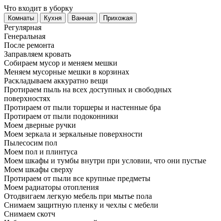
Что входит в уборку
Регу­лярная
Гене­ральная
После ремонта
Заправляем кровать
Собираем мусор и меняем мешки
Меняем мусорные мешки в корзинах
Раскладываем аккуратно вещи
Протираем пыль на всех доступных и свободных
поверхностях
Протираем от пыли торшеры и настенные бра
Протираем от пыли подоконники
Моем дверные ручки
Моем зеркала и зеркальные поверхности
Пылесосим пол
Моем пол и плинтуса
Моем шкафы и тумбы внутри при условии, что они пустые
Моем шкафы сверху
Протираем от пыли все крупные предметы
Моем радиаторы отопления
Отодвигаем легкую мебель при мытье пола
Снимаем защитную пленку и чехлы с мебели
Снимаем скотч