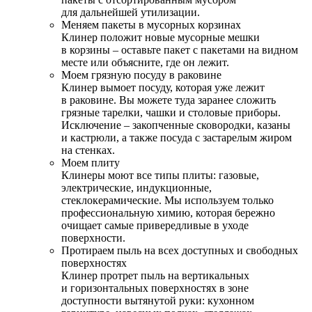
для дальнейшей утилизации.
Меняем пакеты в мусорных корзинах
Клинер положит новые мусорные мешки
в корзины – оставьте пакет с пакетами на видном
месте или объясните, где он лежит.
Моем грязную посуду в раковине
Клинер вымоет посуду, которая уже лежит
в раковине. Вы можете туда заранее сложить
грязные тарелки, чашки и столовые приборы.
Исключение – закопченные сковородки, казаны
и кастрюли, а также посуда с застарелым жиром
на стенках.
Моем плиту
Клинеры моют все типы плиты: газовые,
электрические, индукционные,
стеклокерамические. Мы используем только
профессиональную химию, которая бережно
очищает самые привередливые в уходе
поверхности.
Протираем пыль на всех доступных и свободных
поверхностях
Клинер протрет пыль на вертикальных
и горизонтальных поверхностях в зоне
доступности вытянутой руки: кухонном