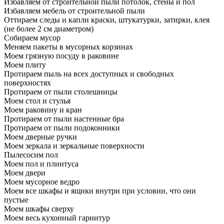
Избавляем от строительной пыли потолок, стены и пол
Избавляем мебель от строительной пыли
Оттираем следы и капли краски, штукатурки, затирки, клея
(не более 2 см диаметром)
Собираем мусор
Меняем пакеты в мусорных корзинах
Моем грязную посуду в раковине
Моем плиту
Протираем пыль на всех доступных и свободных
поверхностях
Протираем от пыли столешницы
Моем стол и стулья
Моем раковину и кран
Протираем от пыли настенные бра
Протираем от пыли подоконники
Моем дверные ручки
Моем зеркала и зеркальные поверхности
Пылесосим пол
Моем пол и плинтуса
Моем двери
Моем мусорное ведро
Моем все шкафы и ящики внутри при условии, что они
пустые
Моем шкафы сверху
Моем весь кухонный гарнитур