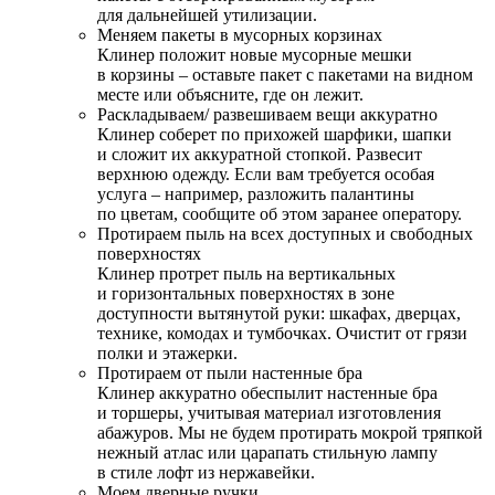
для дальнейшей утилизации.
Меняем пакеты в мусорных корзинах
Клинер положит новые мусорные мешки
в корзины – оставьте пакет с пакетами на видном
месте или объясните, где он лежит.
Раскладываем/ развешиваем вещи аккуратно
Клинер соберет по прихожей шарфики, шапки
и сложит их аккуратной стопкой. Развесит
верхнюю одежду. Если вам требуется особая
услуга – например, разложить палантины
по цветам, сообщите об этом заранее оператору.
Протираем пыль на всех доступных и свободных
поверхностях
Клинер протрет пыль на вертикальных
и горизонтальных поверхностях в зоне
доступности вытянутой руки: шкафах, дверцах,
технике, комодах и тумбочках. Очистит от грязи
полки и этажерки.
Протираем от пыли настенные бра
Клинер аккуратно обеспылит настенные бра
и торшеры, учитывая материал изготовления
абажуров. Мы не будем протирать мокрой тряпкой
нежный атлас или царапать стильную лампу
в стиле лофт из нержавейки.
Моем дверные ручки