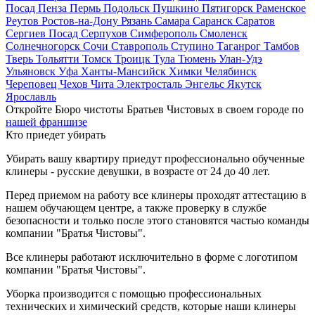
Посад
Пенза
Пермь
Подольск
Пушкино
Пятигорск
Раменское
Реутов
Ростов-на-Дону
Рязань
Самара
Саранск
Саратов
Сергиев Посад
Серпухов
Симферополь
Смоленск
Солнечногорск
Сочи
Ставрополь
Ступино
Таганрог
Тамбов
Тверь
Тольятти
Томск
Троицк
Тула
Тюмень
Улан-Удэ
Ульяновск
Уфа
Ханты-Мансийск
Химки
Челябинск
Череповец
Чехов
Чита
Электросталь
Энгельс
Якутск
Ярославль
Откройте Бюро чистоты Братьев Чистовых в своем городе по
нашей франшизе
Кто приедет убирать
Убирать вашу квартиру приедут профессионально обученные
клинеры - русские девушки, в возрасте от 24 до 40 лет.
Перед приемом на работу все клинеры проходят аттестацию в
нашем обучающем центре, а также проверку в службе
безопасности и только после этого становятся частью команды
компании "Братья Чистовы".
Все клинеры работают исключительно в форме с логотипом
компании "Братья Чистовы".
Уборка производится с помощью профессиональных
технических и химический средств, которые наши клинеры