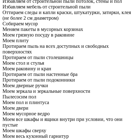
Избавляем от строительной пыли потолок, стены и пол
Избавляем мебель от строительной пыли
Оттираем следы и капли краски, штукатурки, затирки, клея
(не более 2 см диаметром)
Собираем мусор
Меняем пакеты в мусорных корзинах
Моем грязную посуду в раковине
Моем плиту
Протираем пыль на всех доступных и свободных
поверхностях
Протираем от пыли столешницы
Моем стол и стулья
Моем раковину и кран
Протираем от пыли настенные бра
Протираем от пыли подоконники
Моем дверные ручки
Моем зеркала и зеркальные поверхности
Пылесосим пол
Моем пол и плинтуса
Моем двери
Моем мусорное ведро
Моем все шкафы и ящики внутри при условии, что они
пустые
Моем шкафы сверху
Моем весь кухонный гарнитур