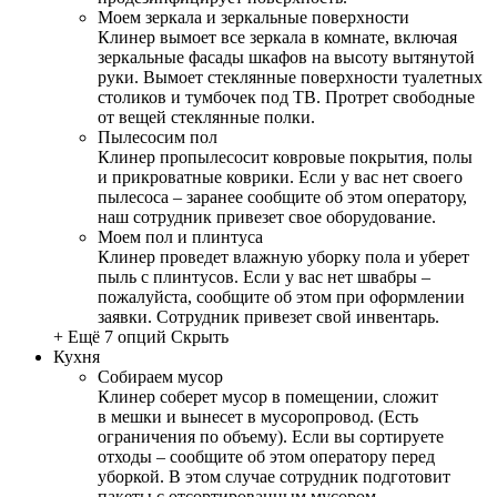
Моем зеркала и зеркальные поверхности
Клинер вымоет все зеркала в комнате, включая
зеркальные фасады шкафов на высоту вытянутой
руки. Вымоет стеклянные поверхности туалетных
столиков и тумбочек под ТВ. Протрет свободные
от вещей стеклянные полки.
Пылесосим пол
Клинер пропылесосит ковровые покрытия, полы
и прикроватные коврики. Если у вас нет своего
пылесоса – заранее сообщите об этом оператору,
наш сотрудник привезет свое оборудование.
Моем пол и плинтуса
Клинер проведет влажную уборку пола и уберет
пыль с плинтусов. Если у вас нет швабры –
пожалуйста, сообщите об этом при оформлении
заявки. Сотрудник привезет свой инвентарь.
+ Ещё 7 опций
Скрыть
Кухня
Собираем мусор
Клинер соберет мусор в помещении, сложит
в мешки и вынесет в мусоропровод. (Есть
ограничения по объему). Если вы сортируете
отходы – сообщите об этом оператору перед
уборкой. В этом случае сотрудник подготовит
пакеты с отсортированным мусором