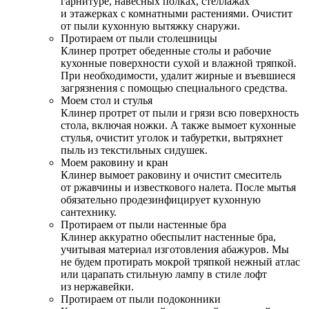
гарнитуре, навесных полках, стеллажах
и этажерках с комнатными растениями. Очистит
от пыли кухонную вытяжку снаружи.
Протираем от пыли столешницы
Клинер протрет обеденные столы и рабочие
кухонные поверхности сухой и влажной тряпкой.
При необходимости, удалит жирные и въевшиеся
загрязнения с помощью специального средства.
Моем стол и стулья
Клинер протрет от пыли и грязи всю поверхность
стола, включая ножки. А также вымоет кухонные
стулья, очистит уголок и табуретки, вытряхнет
пыль из текстильных сидушек.
Моем раковину и кран
Клинер вымоет раковину и очистит смеситель
от ржавчины и известкового налета. После мытья
обязательно продезинфицирует кухонную
сантехнику.
Протираем от пыли настенные бра
Клинер аккуратно обеспылит настенные бра,
учитывая материал изготовления абажуров. Мы
не будем протирать мокрой тряпкой нежный атлас
или царапать стильную лампу в стиле лофт
из нержавейки.
Протираем от пыли подоконники