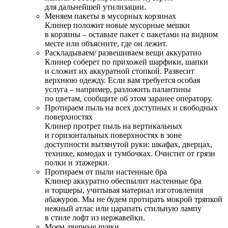
для дальнейшей утилизации.
Меняем пакеты в мусорных корзинах
Клинер положит новые мусорные мешки
в корзины – оставьте пакет с пакетами на видном
месте или объясните, где он лежит.
Раскладываем/ развешиваем вещи аккуратно
Клинер соберет по прихожей шарфики, шапки
и сложит их аккуратной стопкой. Развесит
верхнюю одежду. Если вам требуется особая
услуга – например, разложить палантины
по цветам, сообщите об этом заранее оператору.
Протираем пыль на всех доступных и свободных
поверхностях
Клинер протрет пыль на вертикальных
и горизонтальных поверхностях в зоне
доступности вытянутой руки: шкафах, дверцах,
технике, комодах и тумбочках. Очистит от грязи
полки и этажерки.
Протираем от пыли настенные бра
Клинер аккуратно обеспылит настенные бра
и торшеры, учитывая материал изготовления
абажуров. Мы не будем протирать мокрой тряпкой
нежный атлас или царапать стильную лампу
в стиле лофт из нержавейки.
Моем дверные ручки