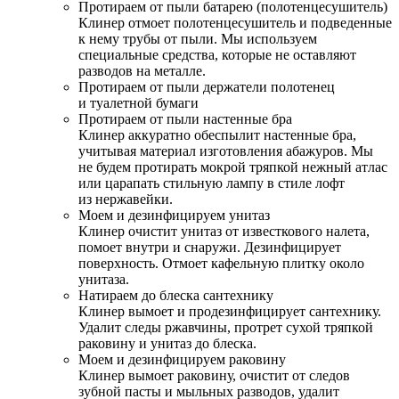
Протираем от пыли батарею (полотенцесушитель)
Клинер отмоет полотенцесушитель и подведенные
к нему трубы от пыли. Мы используем
специальные средства, которые не оставляют
разводов на металле.
Протираем от пыли держатели полотенец
и туалетной бумаги
Протираем от пыли настенные бра
Клинер аккуратно обеспылит настенные бра,
учитывая материал изготовления абажуров. Мы
не будем протирать мокрой тряпкой нежный атлас
или царапать стильную лампу в стиле лофт
из нержавейки.
Моем и дезинфицируем унитаз
Клинер очистит унитаз от известкового налета,
помоет внутри и снаружи. Дезинфицирует
поверхность. Отмоет кафельную плитку около
унитаза.
Натираем до блеска сантехнику
Клинер вымоет и продезинфицирует сантехнику.
Удалит следы ржавчины, протрет сухой тряпкой
раковину и унитаз до блеска.
Моем и дезинфицируем раковину
Клинер вымоет раковину, очистит от следов
зубной пасты и мыльных разводов, удалит