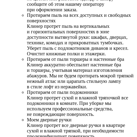
сообщите об этом нашему оператору
при оформлении заказа.
Протираем пыль на всех доступных и свободных
поверхностях
Клинер протрет пыль на вертикальных
и горизонтальных поверхностях в зоне
доступности вытянутой руки: шкафах, дверцах,
технике, комодах и прикроватных тумбочках.
Уберет пыль с подлокотников диванов и кресел.
Очистит книжные полки и этажерки.
Протираем от пыли торшеры и настенные бра
Клинер аккуратно обеспылит настенные бра
и торшеры, учитывая материал изготовления
абажуров. Мы не будем протирать мокрой тряпкой
нежный атлас или царапать стильную лампу
в стиле лофт из нержавейки.
Протираем от пыли подоконники
Клинер протрет сухой и влажной тряпочкой все
подоконники в комнате. При уборке мы
используем профессиональные средства,
не повреждающие поверхность.
Моем дверные ручки
Клинер протрет все дверные ручки в квартире
сухой и влажной тряпкой, при необходимости
продезинфицирует поверхность.