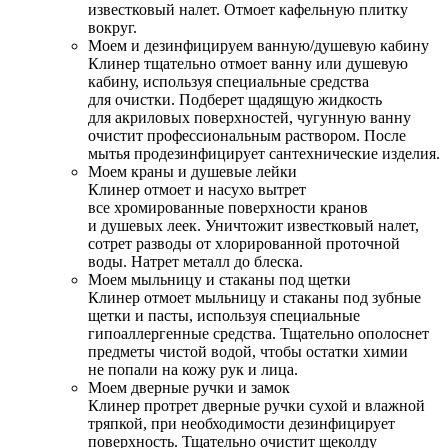
известковый налет. Отмоет кафельную плитку
вокруг.
Моем и дезинфицируем ванную/душевую кабину
Клинер тщательно отмоет ванну или душевую
кабину, используя специальные средства
для очистки. Подберет щадящую жидкость
для акриловых поверхностей, чугунную ванну
очистит профессиональным раствором. После
мытья продезинфицирует сантехнические изделия.
Моем краны и душевые лейки
Клинер отмоет и насухо вытрет
все хромированные поверхности кранов
и душевых леек. Уничтожит известковый налет,
сотрет разводы от хлорированной проточной
воды. Натрет металл до блеска.
Моем мыльницу и стаканы под щетки
Клинер отмоет мыльницу и стаканы под зубные
щетки и пасты, используя специальные
гипоаллергенные средства. Тщательно ополоснет
предметы чистой водой, чтобы остатки химии
не попали на кожу рук и лица.
Моем дверные ручки и замок
Клинер протрет дверные ручки сухой и влажной
тряпкой, при необходимости дезинфицирует
поверхность. Тщательно очистит щеколду