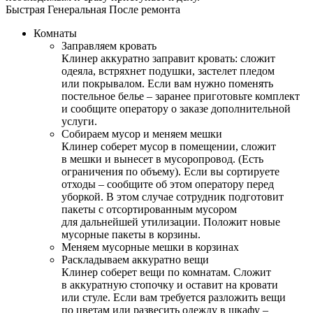
Быстрая
Генеральная
После ремонта
Комнаты
Заправляем кровать
Клинер аккуратно заправит кровать: сложит
одеяла, встряхнет подушки, застелет пледом
или покрывалом. Если вам нужно поменять
постельное белье – заранее приготовьте комплект
и сообщите оператору о заказе дополнительной
услуги.
Собираем мусор и меняем мешки
Клинер соберет мусор в помещении, сложит
в мешки и вынесет в мусоропровод. (Есть
ограничения по объему). Если вы сортируете
отходы – сообщите об этом оператору перед
уборкой. В этом случае сотрудник подготовит
пакеты с отсортированным мусором
для дальнейшей утилизации. Положит новые
мусорные пакеты в корзины.
Меняем мусорные мешки в корзинах
Раскладываем аккуратно вещи
Клинер соберет вещи по комнатам. Сложит
в аккуратную стопочку и оставит на кровати
или стуле. Если вам требуется разложить вещи
по цветам или развесить одежду в шкафу –