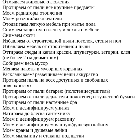
Отмываем жировые отложения
Протираем от пыли все крупные предметы
Моем радиаторы отопления
Моем розетки/выключатели
Отодвигаем легкую мебель при мытье пола
Снимаем защитную пленку и чехлы с мебели
Снимаем скотч
Избавляем от строительной пыли потолок, стены и пол
Избавляем мебель от строительной пыли
Оттираем следы и капли краски, штукатурки, затирки, клея
(не более 2 см диаметром)
Собираем весь мусор
Меняем пакеты в мусорных корзинах
Раскладываем/ развешиваем вещи аккуратно
Протираем пыль на всех доступных и свободных
поверхностях
Протираем от пыли батарею (полотенцесушитель)
Протираем от пыли держатели полотенец и туалетной бумаги
Протираем от пыли настенные бра
Моем и дезинфицируем унитаз
Натираем до блеска сантехнику
Моем и дезинфицируем раковину
Моем и дезинфицируем ванную/душевую кабину
Моем краны и душевые лейки
Моем мыльницу и стаканы под щетки