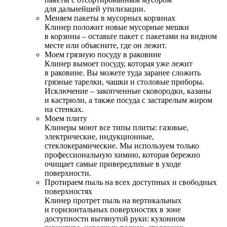
для дальнейшей утилизации.
Меняем пакеты в мусорных корзинах
Клинер положит новые мусорные мешки
в корзины – оставьте пакет с пакетами на видном
месте или объясните, где он лежит.
Моем грязную посуду в раковине
Клинер вымоет посуду, которая уже лежит
в раковине. Вы можете туда заранее сложить
грязные тарелки, чашки и столовые приборы.
Исключение – закопченные сковородки, казаны
и кастрюли, а также посуда с застарелым жиром
на стенках.
Моем плиту
Клинеры моют все типы плиты: газовые,
электрические, индукционные,
стеклокерамические. Мы используем только
профессиональную химию, которая бережно
очищает самые привередливые в уходе
поверхности.
Протираем пыль на всех доступных и свободных
поверхностях
Клинер протрет пыль на вертикальных
и горизонтальных поверхностях в зоне
доступности вытянутой руки: кухонном