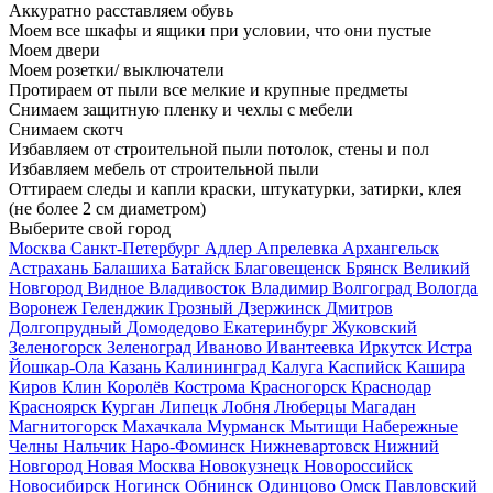
Аккуратно расставляем обувь
Моем все шкафы и ящики при условии, что они пустые
Моем двери
Моем розетки/ выключатели
Протираем от пыли все мелкие и крупные предметы
Снимаем защитную пленку и чехлы с мебели
Снимаем скотч
Избавляем от строительной пыли потолок, стены и пол
Избавляем мебель от строительной пыли
Оттираем следы и капли краски, штукатурки, затирки, клея
(не более 2 см диаметром)
Выберите свой город
Москва
Санкт-Петербург
Адлер
Апрелевка
Архангельск
Астрахань
Балашиха
Батайск
Благовещенск
Брянск
Великий
Новгород
Видное
Владивосток
Владимир
Волгоград
Вологда
Воронеж
Геленджик
Грозный
Дзержинск
Дмитров
Долгопрудный
Домодедово
Екатеринбург
Жуковский
Зеленогорск
Зеленоград
Иваново
Ивантеевка
Иркутск
Истра
Йошкар-Ола
Казань
Калининград
Калуга
Каспийск
Кашира
Киров
Клин
Королёв
Кострома
Красногорск
Краснодар
Красноярск
Курган
Липецк
Лобня
Люберцы
Магадан
Магнитогорск
Махачкала
Мурманск
Мытищи
Набережные
Челны
Нальчик
Наро-Фоминск
Нижневартовск
Нижний
Новгород
Новая Москва
Новокузнецк
Новороссийск
Новосибирск
Ногинск
Обнинск
Одинцово
Омск
Павловский