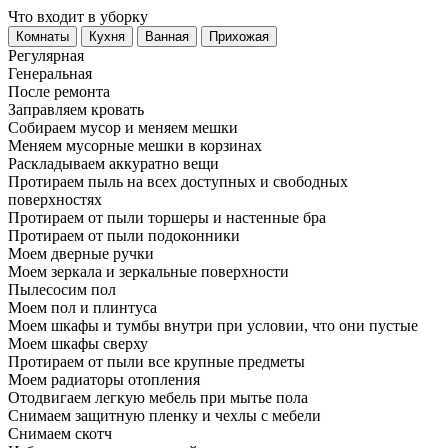
Что входит в уборку
Регу­лярная
Гене­ральная
После ремонта
Заправляем кровать
Собираем мусор и меняем мешки
Меняем мусорные мешки в корзинах
Раскладываем аккуратно вещи
Протираем пыль на всех доступных и свободных
поверхностях
Протираем от пыли торшеры и настенные бра
Протираем от пыли подоконники
Моем дверные ручки
Моем зеркала и зеркальные поверхности
Пылесосим пол
Моем пол и плинтуса
Моем шкафы и тумбы внутри при условии, что они пустые
Моем шкафы сверху
Протираем от пыли все крупные предметы
Моем радиаторы отопления
Отодвигаем легкую мебель при мытье пола
Снимаем защитную пленку и чехлы с мебели
Снимаем скотч