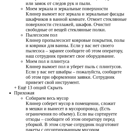
или замок от следов рук и пыли.
Моем зеркала и зеркальные поверхности
Клинер вымоет все зеркала и зеркальные фасады
шкафчиков в ванной комнате. Отмоет стеклянные
поверхности стеллажей, шкафов. Очистит
свободные от вещей стеклянные полки.
Пылесосим пол
Клинер пропылесосит ковровые покрытия, полы
и коврики для ванны. Если у вас нет своего
пылесоса – заранее сообщите об этом оператору,
наш сотрудник привезет свое оборудование.
Моем пол и плинтуса
Клинер вымоет пол и уберет пыль с плинтусов.
Если у вас нет швабры – пожалуйста, сообщите
об этом при оформлении заявки. Сотрудник
привезет свой инструмент.
+ Ещё 13 опций
Скрыть
Прихожая
Собираем весь мусор
Клинер соберет мусор в помещении, сложит
в мешки и вынесет в мусоропровод. (Есть
ограничения по объему). Если вы сортируете
отходы – сообщите об этом оператору перед
уборкой. В этом случае сотрудник подготовит
пакеты с отсортированным мусором