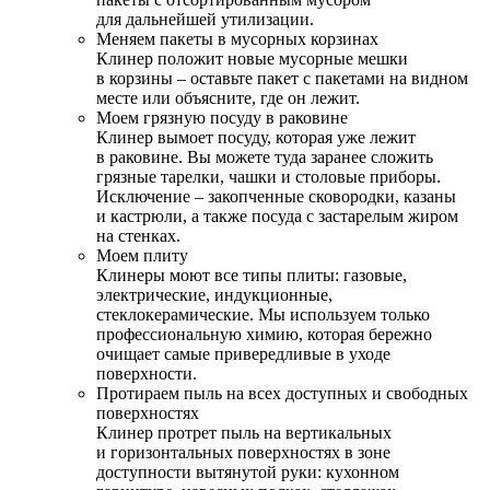
для дальнейшей утилизации.
Меняем пакеты в мусорных корзинах
Клинер положит новые мусорные мешки
в корзины – оставьте пакет с пакетами на видном
месте или объясните, где он лежит.
Моем грязную посуду в раковине
Клинер вымоет посуду, которая уже лежит
в раковине. Вы можете туда заранее сложить
грязные тарелки, чашки и столовые приборы.
Исключение – закопченные сковородки, казаны
и кастрюли, а также посуда с застарелым жиром
на стенках.
Моем плиту
Клинеры моют все типы плиты: газовые,
электрические, индукционные,
стеклокерамические. Мы используем только
профессиональную химию, которая бережно
очищает самые привередливые в уходе
поверхности.
Протираем пыль на всех доступных и свободных
поверхностях
Клинер протрет пыль на вертикальных
и горизонтальных поверхностях в зоне
доступности вытянутой руки: кухонном