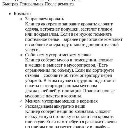
Быстрая
Генеральная
После ремонта
Комнаты
Заправляем кровать
Клинер аккуратно заправит кровать: сложит
одеяла, встряхнет подушки, застелет пледом
или покрывалом. Если вам нужно поменять
постельное белье – заранее приготовьте комплект
и сообщите оператору о заказе дополнительной
услуги.
Собираем мусор и меняем мешки
Клинер соберет мусор в помещении, сложит
в мешки и вынесет в мусоропровод. (Есть
ограничения по объему). Если вы сортируете
отходы – сообщите об этом оператору перед
уборкой. В этом случае сотрудник подготовит
пакеты с отсортированным мусором
для дальнейшей утилизации. Положит новые
мусорные пакеты в корзины.
Меняем мусорные мешки в корзинах
Раскладываем аккуратно вещи
Клинер соберет вещи по комнатам. Сложит
в аккуратную стопочку и оставит на кровати
или стуле. Если вам требуется разложить вещи
по цветам или развесить одежду в шкафу –