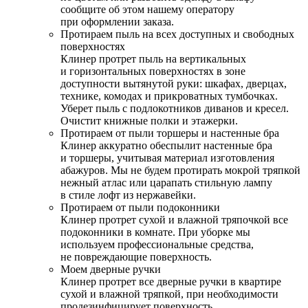
сообщите об этом нашему оператору
при оформлении заказа.
Протираем пыль на всех доступных и свободных
поверхностях
Клинер протрет пыль на вертикальных
и горизонтальных поверхностях в зоне
доступности вытянутой руки: шкафах, дверцах,
технике, комодах и прикроватных тумбочках.
Уберет пыль с подлокотников диванов и кресел.
Очистит книжные полки и этажерки.
Протираем от пыли торшеры и настенные бра
Клинер аккуратно обеспылит настенные бра
и торшеры, учитывая материал изготовления
абажуров. Мы не будем протирать мокрой тряпкой
нежный атлас или царапать стильную лампу
в стиле лофт из нержавейки.
Протираем от пыли подоконники
Клинер протрет сухой и влажной тряпочкой все
подоконники в комнате. При уборке мы
используем профессиональные средства,
не повреждающие поверхность.
Моем дверные ручки
Клинер протрет все дверные ручки в квартире
сухой и влажной тряпкой, при необходимости
продезинфицирует поверхность.