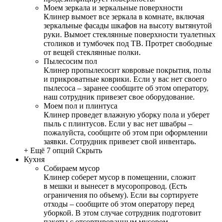
Моем зеркала и зеркальные поверхности
Клинер вымоет все зеркала в комнате, включая
зеркальные фасады шкафов на высоту вытянутой
руки. Вымоет стеклянные поверхности туалетных
столиков и тумбочек под ТВ. Протрет свободные
от вещей стеклянные полки.
Пылесосим пол
Клинер пропылесосит ковровые покрытия, полы
и прикроватные коврики. Если у вас нет своего
пылесоса – заранее сообщите об этом оператору,
наш сотрудник привезет свое оборудование.
Моем пол и плинтуса
Клинер проведет влажную уборку пола и уберет
пыль с плинтусов. Если у вас нет швабры –
пожалуйста, сообщите об этом при оформлении
заявки. Сотрудник привезет свой инвентарь.
+ Ещё 7 опций
Скрыть
Кухня
Собираем мусор
Клинер соберет мусор в помещении, сложит
в мешки и вынесет в мусоропровод. (Есть
ограничения по объему). Если вы сортируете
отходы – сообщите об этом оператору перед
уборкой. В этом случае сотрудник подготовит
пакеты с отсортированным мусором