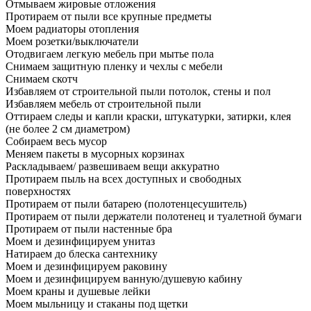
Отмываем жировые отложения
Протираем от пыли все крупные предметы
Моем радиаторы отопления
Моем розетки/выключатели
Отодвигаем легкую мебель при мытье пола
Снимаем защитную пленку и чехлы с мебели
Снимаем скотч
Избавляем от строительной пыли потолок, стены и пол
Избавляем мебель от строительной пыли
Оттираем следы и капли краски, штукатурки, затирки, клея
(не более 2 см диаметром)
Собираем весь мусор
Меняем пакеты в мусорных корзинах
Раскладываем/ развешиваем вещи аккуратно
Протираем пыль на всех доступных и свободных
поверхностях
Протираем от пыли батарею (полотенцесушитель)
Протираем от пыли держатели полотенец и туалетной бумаги
Протираем от пыли настенные бра
Моем и дезинфицируем унитаз
Натираем до блеска сантехнику
Моем и дезинфицируем раковину
Моем и дезинфицируем ванную/душевую кабину
Моем краны и душевые лейки
Моем мыльницу и стаканы под щетки