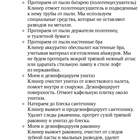
Протираем от пыли батарею (полотенцесушитель)
Клинер отмоет полотенцесушитель и подведенные
к нему трубы от пыли. Мы используем
специальные средства, которые не оставляют
разводов на металле.
Протираем от пыли держатели полотенец
и туалетной бумаги
Протираем от пыли настенные бра
Клинер аккуратно обеспылит настенные бра,
учитывая материал изготовления абажуров. Мы
не будем протирать мокрой тряпкой нежный атлас
или царапать стильную лампу в стиле лофт
из нержавейки.
Моем и дезинфицируем унитаз
Клинер очистит унитаз от известкового налета,
помоет внутри и снаружи. Дезинфицирует
поверхность. Отмоет кафельную плитку около
унитаза.
Натираем до блеска сантехнику
Клинер вымоет и продезинфицирует сантехнику.
Удалит следы ржавчины, протрет сухой тряпкой
раковину и унитаз до блеска.
Моем и дезинфицируем раковину
Клинер вымоет раковину, очистит от следов
зубной пасты и мыльных разводов, удалит