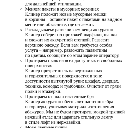
для дальнейшей утилизации.
Меняем пакеты в мусорных корзинах
Клинер положит новые мусорные мешки
в корзины – оставьте пакет с пакетами на видном
месте или объясните, где он лежит.
Раскладываем/ развешиваем вещи аккуратно
Клинер соберет по прихожей шарфики, шапки
и сложит их аккуратной стопкой. Развесит
верхнюю одежду. Если вам требуется особая
услуга – например, разложить палантины
по цветам, сообщите об этом заранее оператору.
Протираем пыль на всех доступных и свободных
поверхностях
Клинер протрет пыль на вертикальных
и горизонтальных поверхностях в зоне
доступности вытянутой руки: шкафах, дверцах,
технике, комодах и тумбочках. Очистит от грязи
полки и этажерки.
Протираем от пыли настенные бра
Клинер аккуратно обеспылит настенные бра
и торшеры, учитывая материал изготовления
абажуров. Мы не будем протирать мокрой тряпкой
нежный атлас или царапать стильную лампу
в стиле лофт из нержавейки.
Моем дверные ручки