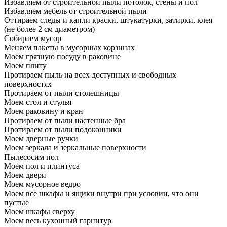
Избавляем от строительной пыли потолок, стены и пол
Избавляем мебель от строительной пыли
Оттираем следы и капли краски, штукатурки, затирки, клея
(не более 2 см диаметром)
Собираем мусор
Меняем пакеты в мусорных корзинах
Моем грязную посуду в раковине
Моем плиту
Протираем пыль на всех доступных и свободных
поверхностях
Протираем от пыли столешницы
Моем стол и стулья
Моем раковину и кран
Протираем от пыли настенные бра
Протираем от пыли подоконники
Моем дверные ручки
Моем зеркала и зеркальные поверхности
Пылесосим пол
Моем пол и плинтуса
Моем двери
Моем мусорное ведро
Моем все шкафы и ящики внутри при условии, что они
пустые
Моем шкафы сверху
Моем весь кухонный гарнитур