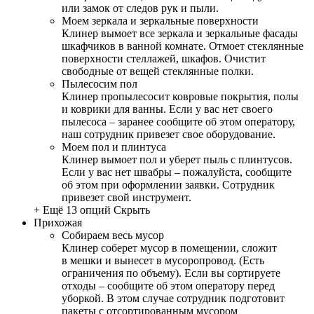
или замок от следов рук и пыли.
Моем зеркала и зеркальные поверхности
Клинер вымоет все зеркала и зеркальные фасады
шкафчиков в ванной комнате. Отмоет стеклянные
поверхности стеллажей, шкафов. Очистит
свободные от вещей стеклянные полки.
Пылесосим пол
Клинер пропылесосит ковровые покрытия, полы
и коврики для ванны. Если у вас нет своего
пылесоса – заранее сообщите об этом оператору,
наш сотрудник привезет свое оборудование.
Моем пол и плинтуса
Клинер вымоет пол и уберет пыль с плинтусов.
Если у вас нет швабры – пожалуйста, сообщите
об этом при оформлении заявки. Сотрудник
привезет свой инструмент.
+ Ещё 13 опций
Скрыть
Прихожая
Собираем весь мусор
Клинер соберет мусор в помещении, сложит
в мешки и вынесет в мусоропровод. (Есть
ограничения по объему). Если вы сортируете
отходы – сообщите об этом оператору перед
уборкой. В этом случае сотрудник подготовит
пакеты с отсортированным мусором