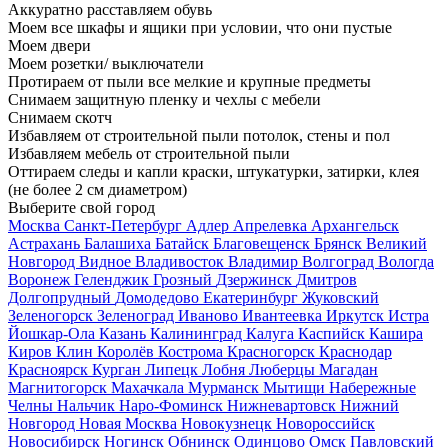
Аккуратно расставляем обувь
Моем все шкафы и ящики при условии, что они пустые
Моем двери
Моем розетки/ выключатели
Протираем от пыли все мелкие и крупные предметы
Снимаем защитную пленку и чехлы с мебели
Снимаем скотч
Избавляем от строительной пыли потолок, стены и пол
Избавляем мебель от строительной пыли
Оттираем следы и капли краски, штукатурки, затирки, клея
(не более 2 см диаметром)
Выберите свой город
Москва
Санкт-Петербург
Адлер
Апрелевка
Архангельск
Астрахань
Балашиха
Батайск
Благовещенск
Брянск
Великий
Новгород
Видное
Владивосток
Владимир
Волгоград
Вологда
Воронеж
Геленджик
Грозный
Дзержинск
Дмитров
Долгопрудный
Домодедово
Екатеринбург
Жуковский
Зеленогорск
Зеленоград
Иваново
Ивантеевка
Иркутск
Истра
Йошкар-Ола
Казань
Калининград
Калуга
Каспийск
Кашира
Киров
Клин
Королёв
Кострома
Красногорск
Краснодар
Красноярск
Курган
Липецк
Лобня
Люберцы
Магадан
Магнитогорск
Махачкала
Мурманск
Мытищи
Набережные
Челны
Нальчик
Наро-Фоминск
Нижневартовск
Нижний
Новгород
Новая Москва
Новокузнецк
Новороссийск
Новосибирск
Ногинск
Обнинск
Одинцово
Омск
Павловский