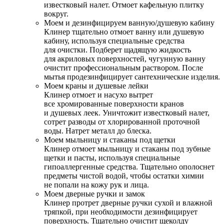
известковый налет. Отмоет кафельную плитку
вокруг.
Моем и дезинфицируем ванную/душевую кабину
Клинер тщательно отмоет ванну или душевую
кабину, используя специальные средства
для очистки. Подберет щадящую жидкость
для акриловых поверхностей, чугунную ванну
очистит профессиональным раствором. После
мытья продезинфицирует сантехнические изделия.
Моем краны и душевые лейки
Клинер отмоет и насухо вытрет
все хромированные поверхности кранов
и душевых леек. Уничтожит известковый налет,
сотрет разводы от хлорированной проточной
воды. Натрет металл до блеска.
Моем мыльницу и стаканы под щетки
Клинер отмоет мыльницу и стаканы под зубные
щетки и пасты, используя специальные
гипоаллергенные средства. Тщательно ополоснет
предметы чистой водой, чтобы остатки химии
не попали на кожу рук и лица.
Моем дверные ручки и замок
Клинер протрет дверные ручки сухой и влажной
тряпкой, при необходимости дезинфицирует
поверхность. Тщательно очистит щеколду