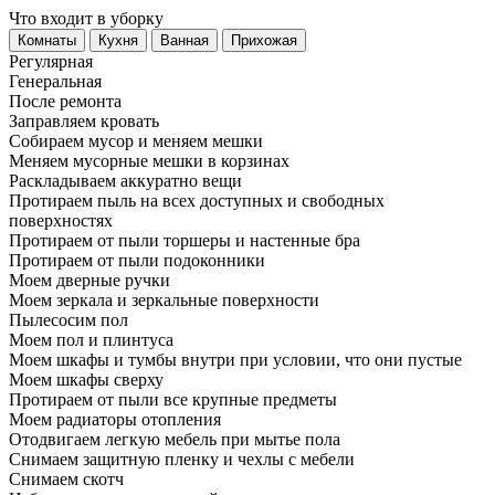
Что входит в уборку
Регу­лярная
Гене­ральная
После ремонта
Заправляем кровать
Собираем мусор и меняем мешки
Меняем мусорные мешки в корзинах
Раскладываем аккуратно вещи
Протираем пыль на всех доступных и свободных
поверхностях
Протираем от пыли торшеры и настенные бра
Протираем от пыли подоконники
Моем дверные ручки
Моем зеркала и зеркальные поверхности
Пылесосим пол
Моем пол и плинтуса
Моем шкафы и тумбы внутри при условии, что они пустые
Моем шкафы сверху
Протираем от пыли все крупные предметы
Моем радиаторы отопления
Отодвигаем легкую мебель при мытье пола
Снимаем защитную пленку и чехлы с мебели
Снимаем скотч