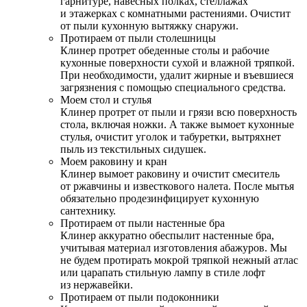
гарнитуре, навесных полках, стеллажах
и этажерках с комнатными растениями. Очистит
от пыли кухонную вытяжку снаружи.
Протираем от пыли столешницы
Клинер протрет обеденные столы и рабочие
кухонные поверхности сухой и влажной тряпкой.
При необходимости, удалит жирные и въевшиеся
загрязнения с помощью специального средства.
Моем стол и стулья
Клинер протрет от пыли и грязи всю поверхность
стола, включая ножки. А также вымоет кухонные
стулья, очистит уголок и табуретки, вытряхнет
пыль из текстильных сидушек.
Моем раковину и кран
Клинер вымоет раковину и очистит смеситель
от ржавчины и известкового налета. После мытья
обязательно продезинфицирует кухонную
сантехнику.
Протираем от пыли настенные бра
Клинер аккуратно обеспылит настенные бра,
учитывая материал изготовления абажуров. Мы
не будем протирать мокрой тряпкой нежный атлас
или царапать стильную лампу в стиле лофт
из нержавейки.
Протираем от пыли подоконники