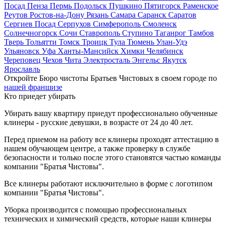
Посад
Пенза
Пермь
Подольск
Пушкино
Пятигорск
Раменское
Реутов
Ростов-на-Дону
Рязань
Самара
Саранск
Саратов
Сергиев Посад
Серпухов
Симферополь
Смоленск
Солнечногорск
Сочи
Ставрополь
Ступино
Таганрог
Тамбов
Тверь
Тольятти
Томск
Троицк
Тула
Тюмень
Улан-Удэ
Ульяновск
Уфа
Ханты-Мансийск
Химки
Челябинск
Череповец
Чехов
Чита
Электросталь
Энгельс
Якутск
Ярославль
Откройте Бюро чистоты Братьев Чистовых в своем городе по
нашей франшизе
Кто приедет убирать
Убирать вашу квартиру приедут профессионально обученные
клинеры - русские девушки, в возрасте от 24 до 40 лет.
Перед приемом на работу все клинеры проходят аттестацию в
нашем обучающем центре, а также проверку в службе
безопасности и только после этого становятся частью команды
компании "Братья Чистовы".
Все клинеры работают исключительно в форме с логотипом
компании "Братья Чистовы".
Уборка производится с помощью профессиональных
технических и химический средств, которые наши клинеры