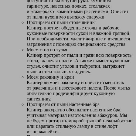
доступности вытянутой руки: кухонном
гарнитуре, навесных полках, стеллажах
и этажерках с комнатными растениями. Очистит
от пыли кухонную вытяжку снаружи.
Протираем от пыли столешницы
Клинер протрет обеденные столы и рабочие
кухонные поверхности сухой и влажной тряпкой.
При необходимости, удалит жирные и въевшиеся
загрязнения с помощью специального средства.
Моем стол и стулья
Клинер протрет от пыли и грязи всю поверхность
стола, включая ножки. А также вымоет кухонные
стулья, очистит уголок и табуретки, вытряхнет
пыль из текстильных сидушек.
Моем раковину и кран
Клинер вымоет раковину и очистит смеситель
от ржавчины и известкового налета. После мытья
обязательно продезинфицирует кухонную
сантехнику.
Протираем от пыли настенные бра
Клинер аккуратно обеспылит настенные бра,
учитывая материал изготовления абажуров. Мы
не будем протирать мокрой тряпкой нежный атлас
или царапать стильную лампу в стиле лофт
из нержавейки.