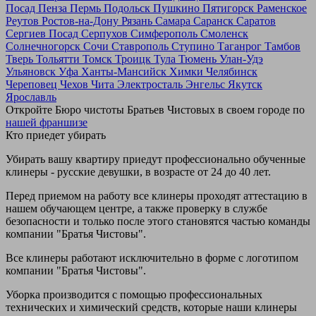
Посад
Пенза
Пермь
Подольск
Пушкино
Пятигорск
Раменское
Реутов
Ростов-на-Дону
Рязань
Самара
Саранск
Саратов
Сергиев Посад
Серпухов
Симферополь
Смоленск
Солнечногорск
Сочи
Ставрополь
Ступино
Таганрог
Тамбов
Тверь
Тольятти
Томск
Троицк
Тула
Тюмень
Улан-Удэ
Ульяновск
Уфа
Ханты-Мансийск
Химки
Челябинск
Череповец
Чехов
Чита
Электросталь
Энгельс
Якутск
Ярославль
Откройте Бюро чистоты Братьев Чистовых в своем городе по
нашей франшизе
Кто приедет убирать
Убирать вашу квартиру приедут профессионально обученные
клинеры - русские девушки, в возрасте от 24 до 40 лет.
Перед приемом на работу все клинеры проходят аттестацию в
нашем обучающем центре, а также проверку в службе
безопасности и только после этого становятся частью команды
компании "Братья Чистовы".
Все клинеры работают исключительно в форме с логотипом
компании "Братья Чистовы".
Уборка производится с помощью профессиональных
технических и химический средств, которые наши клинеры