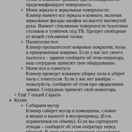
продезинфицирует поверхность.
Моем зеркала и зеркальные поверхности
Клинер вымоет все зеркала в комнате, включая
зеркальные фасады шкафов на высоту вытянутой
руки. Вымоет стеклянные поверхности туалетных
столиков и тумбочек под ТВ. Протрет свободные
от вещей стеклянные полки.
Пылесосим пол
Клинер пропылесосит ковровые покрытия, полы
и прикроватные коврики. Если у вас нет своего
пылесоса – заранее сообщите об этом оператору,
наш сотрудник привезет свое оборудование.
Моем пол и плинтуса
Клинер проведет влажную уборку пола и уберет
пыль с плинтусов. Если у вас нет швабры –
пожалуйста, сообщите об этом при оформлении
заявки. Сотрудник привезет свой инвентарь.
+ Ещё 7 опций
Скрыть
Кухня
Собираем мусор
Клинер соберет мусор в помещении, сложит
в мешки и вынесет в мусоропровод. (Есть
ограничения по объему). Если вы сортируете
отходы – сообщите об этом оператору перед
уборкой. В этом случае сотрудник подготовит