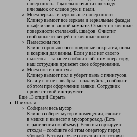
поверхность. Тщательно очистит щеколду
или замок от следов рук и пыли.
Моем зеркала и зеркальные поверхности
Клинер вымоет все зеркала и зеркальные фасады
шкафчиков в ванной комнате. Отмоет стеклянные
поверхности стеллажей, шкафов. Очистит
свободные от вещей стеклянные полки.
Пылесосим пол
Клинер пропылесосит ковровые покрытия, полы
и коврики для ванны. Если у вас нет своего
пылесоса – заранее сообщите об этом оператору,
наш сотрудник привезет свое оборудование.
Моем пол и плинтуса
Клинер вымоет пол и уберет пыль с плинтусов.
Если у вас нет швабры – пожалуйста, сообщите
об этом при оформлении заявки. Сотрудник
привезет свой инструмент.
+ Ещё 13 опций
Скрыть
Прихожая
Собираем весь мусор
Клинер соберет мусор в помещении, сложит
в мешки и вынесет в мусоропровод. (Есть
ограничения по объему). Если вы сортируете
отходы – сообщите об этом оператору перед
уборкой. В этом случае сотрудник подготовит