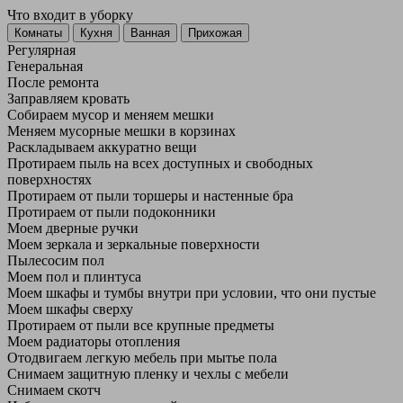
Что входит в уборку
Регу­лярная
Гене­ральная
После ремонта
Заправляем кровать
Собираем мусор и меняем мешки
Меняем мусорные мешки в корзинах
Раскладываем аккуратно вещи
Протираем пыль на всех доступных и свободных
поверхностях
Протираем от пыли торшеры и настенные бра
Протираем от пыли подоконники
Моем дверные ручки
Моем зеркала и зеркальные поверхности
Пылесосим пол
Моем пол и плинтуса
Моем шкафы и тумбы внутри при условии, что они пустые
Моем шкафы сверху
Протираем от пыли все крупные предметы
Моем радиаторы отопления
Отодвигаем легкую мебель при мытье пола
Снимаем защитную пленку и чехлы с мебели
Снимаем скотч