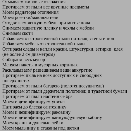
Отмываем жировые отложения
Протираем от пыли все крупные предметы
Моем радиаторы отопления
Моем розетки/выключатели
Отодвигаем легкую мебель при мытье пола
Снимаем защитную пленку и чехлы с мебели
Снимаем скотч
Избавляем от строительной пыли потолок, стены и пол
Избавляем мебель от строительной пыли
Оттираем следы и капли краски, штукатурки, затирки, клея
(не более 2 см диаметром)
Собираем весь мусор
Меняем пакеты в мусорных корзинах
Раскладываем/ развешиваем вещи аккуратно
Протираем пыль на всех доступных и свободных
поверхностях
Протираем от пыли батарею (полотенцесушитель)
Протираем от пыли держатели полотенец и туалетной бумаги
Протираем от пыли настенные бра
Моем и дезинфицируем унитаз
Натираем до блеска сантехнику
Моем и дезинфицируем раковину
Моем и дезинфицируем ванную/душевую кабину
Моем краны и душевые лейки
Моем мыльницу и стаканы под щетки