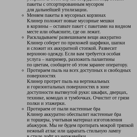
пакеты с отсортированным мусором
для дальнейшей утилизации.
Меняем пакеты в мусорных корзинах
Клинер положит новые мусорные мешки
в корзины – оставьте пакет с пакетами на видном
месте или объясните, где он лежит.
Раскладываем/ развешиваем вещи аккуратно
Клинер соберет по прихожей шарфики, шапки
и сложит их аккуратной стопкой. Развесит
верхнюю одежду. Если вам требуется особая
услуга – например, разложить палантины
по цветам, сообщите об этом заранее оператору.
Протираем пыль на всех доступных и свободных
поверхностях
Клинер протрет пыль на вертикальных
и горизонтальных поверхностях в зоне
доступности вытянутой руки: шкафах, дверцах,
технике, комодах и тумбочках. Очистит от грязи
полки и этажерки.
Протираем от пыли настенные бра
Клинер аккуратно обеспылит настенные бра
и торшеры, учитывая материал изготовления
абажуров. Мы не будем протирать мокрой тряпкой
нежный атлас или царапать стильную лампу
в стиле лофт из нержавейки.