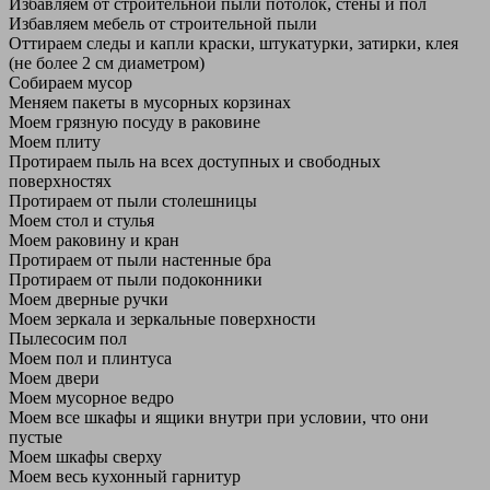
Избавляем от строительной пыли потолок, стены и пол
Избавляем мебель от строительной пыли
Оттираем следы и капли краски, штукатурки, затирки, клея
(не более 2 см диаметром)
Собираем мусор
Меняем пакеты в мусорных корзинах
Моем грязную посуду в раковине
Моем плиту
Протираем пыль на всех доступных и свободных
поверхностях
Протираем от пыли столешницы
Моем стол и стулья
Моем раковину и кран
Протираем от пыли настенные бра
Протираем от пыли подоконники
Моем дверные ручки
Моем зеркала и зеркальные поверхности
Пылесосим пол
Моем пол и плинтуса
Моем двери
Моем мусорное ведро
Моем все шкафы и ящики внутри при условии, что они
пустые
Моем шкафы сверху
Моем весь кухонный гарнитур