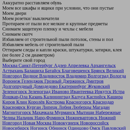
Аккуратно расставляем обувь
Моем все шкафы и ящики при условии, что они пустые
Моем двери
Моем розетки/ выключатели
Протираем от пыли все мелкие и крупные предметы
Снимаем защитную пленку и чехлы с мебели
Снимаем скотч
Избавляем от строительной пыли потолок, стены и пол
Избавляем мебель от строительной пыли
Оттираем следы и капли краски, штукатурки, затирки, клея
(не более 2 см диаметром)
Выберите свой город
Москва
Санкт-Петербург
Адлер
Апрелевка
Архангельск
Астрахань
Балашиха
Батайск
Благовещенск
Брянск
Великий
Новгород
Видное
Владивосток
Владимир
Волгоград
Вологда
Воронеж
Геленджик
Грозный
Дзержинск
Дмитров
Долгопрудный
Домодедово
Екатеринбург
Жуковский
Зеленогорск
Зеленоград
Иваново
Ивантеевка
Иркутск
Истра
Йошкар-Ола
Казань
Калининград
Калуга
Каспийск
Кашира
Киров
Клин
Королёв
Кострома
Красногорск
Краснодар
Красноярск
Курган
Липецк
Лобня
Люберцы
Магадан
Магнитогорск
Махачкала
Мурманск
Мытищи
Набережные
Челны
Нальчик
Наро-Фоминск
Нижневартовск
Нижний
Новгород
Новая Москва
Новокузнецк
Новороссийск
Новосибирск
Ногинск
Обнинск
Одинцово
Омск
Павловский