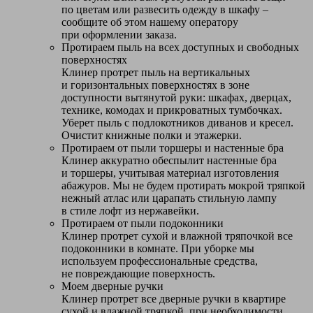
по цветам или развесить одежду в шкафу –
сообщите об этом нашему оператору
при оформлении заказа.
Протираем пыль на всех доступных и свободных
поверхностях
Клинер протрет пыль на вертикальных
и горизонтальных поверхностях в зоне
доступности вытянутой руки: шкафах, дверцах,
технике, комодах и прикроватных тумбочках.
Уберет пыль с подлокотников диванов и кресел.
Очистит книжные полки и этажерки.
Протираем от пыли торшеры и настенные бра
Клинер аккуратно обеспылит настенные бра
и торшеры, учитывая материал изготовления
абажуров. Мы не будем протирать мокрой тряпкой
нежный атлас или царапать стильную лампу
в стиле лофт из нержавейки.
Протираем от пыли подоконники
Клинер протрет сухой и влажной тряпочкой все
подоконники в комнате. При уборке мы
используем профессиональные средства,
не повреждающие поверхность.
Моем дверные ручки
Клинер протрет все дверные ручки в квартире
сухой и влажной тряпкой, при необходимости