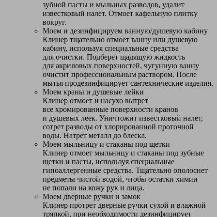
зубной пасты и мыльных разводов, удалит
известковый налет. Отмоет кафельную плитку
вокруг.
Моем и дезинфицируем ванную/душевую кабину
Клинер тщательно отмоет ванну или душевую
кабину, используя специальные средства
для очистки. Подберет щадящую жидкость
для акриловых поверхностей, чугунную ванну
очистит профессиональным раствором. После
мытья продезинфицирует сантехнические изделия.
Моем краны и душевые лейки
Клинер отмоет и насухо вытрет
все хромированные поверхности кранов
и душевых леек. Уничтожит известковый налет,
сотрет разводы от хлорированной проточной
воды. Натрет металл до блеска.
Моем мыльницу и стаканы под щетки
Клинер отмоет мыльницу и стаканы под зубные
щетки и пасты, используя специальные
гипоаллергенные средства. Тщательно ополоснет
предметы чистой водой, чтобы остатки химии
не попали на кожу рук и лица.
Моем дверные ручки и замок
Клинер протрет дверные ручки сухой и влажной
тряпкой, при необходимости дезинфицирует