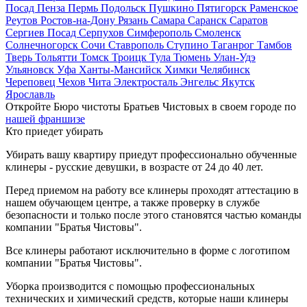
Посад
Пенза
Пермь
Подольск
Пушкино
Пятигорск
Раменское
Реутов
Ростов-на-Дону
Рязань
Самара
Саранск
Саратов
Сергиев Посад
Серпухов
Симферополь
Смоленск
Солнечногорск
Сочи
Ставрополь
Ступино
Таганрог
Тамбов
Тверь
Тольятти
Томск
Троицк
Тула
Тюмень
Улан-Удэ
Ульяновск
Уфа
Ханты-Мансийск
Химки
Челябинск
Череповец
Чехов
Чита
Электросталь
Энгельс
Якутск
Ярославль
Откройте Бюро чистоты Братьев Чистовых в своем городе по
нашей франшизе
Кто приедет убирать
Убирать вашу квартиру приедут профессионально обученные
клинеры - русские девушки, в возрасте от 24 до 40 лет.
Перед приемом на работу все клинеры проходят аттестацию в
нашем обучающем центре, а также проверку в службе
безопасности и только после этого становятся частью команды
компании "Братья Чистовы".
Все клинеры работают исключительно в форме с логотипом
компании "Братья Чистовы".
Уборка производится с помощью профессиональных
технических и химический средств, которые наши клинеры