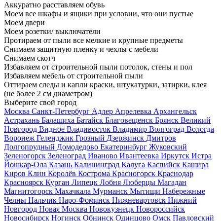
Аккуратно расставляем обувь
Моем все шкафы и ящики при условии, что они пустые
Моем двери
Моем розетки/ выключатели
Протираем от пыли все мелкие и крупные предметы
Снимаем защитную пленку и чехлы с мебели
Снимаем скотч
Избавляем от строительной пыли потолок, стены и пол
Избавляем мебель от строительной пыли
Оттираем следы и капли краски, штукатурки, затирки, клея
(не более 2 см диаметром)
Выберите свой город
Москва
Санкт-Петербург
Адлер
Апрелевка
Архангельск
Астрахань
Балашиха
Батайск
Благовещенск
Брянск
Великий
Новгород
Видное
Владивосток
Владимир
Волгоград
Вологда
Воронеж
Геленджик
Грозный
Дзержинск
Дмитров
Долгопрудный
Домодедово
Екатеринбург
Жуковский
Зеленогорск
Зеленоград
Иваново
Ивантеевка
Иркутск
Истра
Йошкар-Ола
Казань
Калининград
Калуга
Каспийск
Кашира
Киров
Клин
Королёв
Кострома
Красногорск
Краснодар
Красноярск
Курган
Липецк
Лобня
Люберцы
Магадан
Магнитогорск
Махачкала
Мурманск
Мытищи
Набережные
Челны
Нальчик
Наро-Фоминск
Нижневартовск
Нижний
Новгород
Новая Москва
Новокузнецк
Новороссийск
Новосибирск
Ногинск
Обнинск
Одинцово
Омск
Павловский