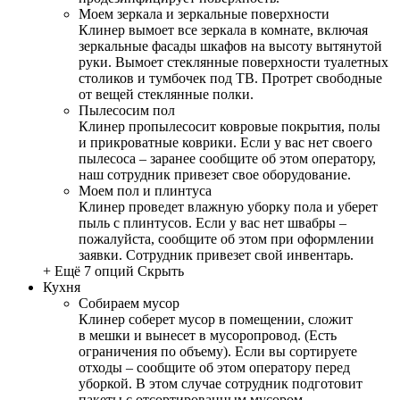
Моем зеркала и зеркальные поверхности
Клинер вымоет все зеркала в комнате, включая
зеркальные фасады шкафов на высоту вытянутой
руки. Вымоет стеклянные поверхности туалетных
столиков и тумбочек под ТВ. Протрет свободные
от вещей стеклянные полки.
Пылесосим пол
Клинер пропылесосит ковровые покрытия, полы
и прикроватные коврики. Если у вас нет своего
пылесоса – заранее сообщите об этом оператору,
наш сотрудник привезет свое оборудование.
Моем пол и плинтуса
Клинер проведет влажную уборку пола и уберет
пыль с плинтусов. Если у вас нет швабры –
пожалуйста, сообщите об этом при оформлении
заявки. Сотрудник привезет свой инвентарь.
+ Ещё 7 опций
Скрыть
Кухня
Собираем мусор
Клинер соберет мусор в помещении, сложит
в мешки и вынесет в мусоропровод. (Есть
ограничения по объему). Если вы сортируете
отходы – сообщите об этом оператору перед
уборкой. В этом случае сотрудник подготовит
пакеты с отсортированным мусором