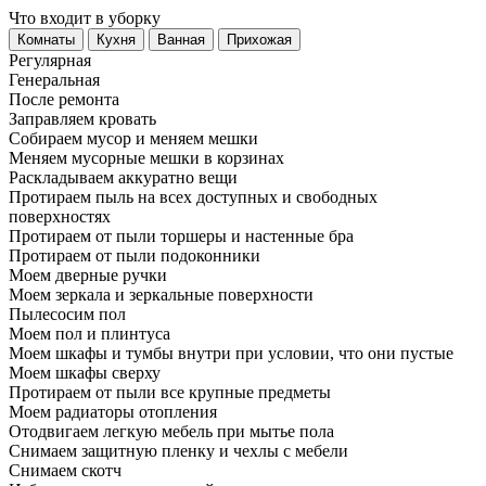
Что входит в уборку
Регу­лярная
Гене­ральная
После ремонта
Заправляем кровать
Собираем мусор и меняем мешки
Меняем мусорные мешки в корзинах
Раскладываем аккуратно вещи
Протираем пыль на всех доступных и свободных
поверхностях
Протираем от пыли торшеры и настенные бра
Протираем от пыли подоконники
Моем дверные ручки
Моем зеркала и зеркальные поверхности
Пылесосим пол
Моем пол и плинтуса
Моем шкафы и тумбы внутри при условии, что они пустые
Моем шкафы сверху
Протираем от пыли все крупные предметы
Моем радиаторы отопления
Отодвигаем легкую мебель при мытье пола
Снимаем защитную пленку и чехлы с мебели
Снимаем скотч