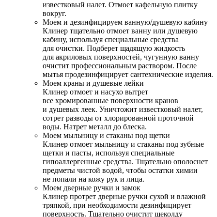
известковый налет. Отмоет кафельную плитку
вокруг.
Моем и дезинфицируем ванную/душевую кабину
Клинер тщательно отмоет ванну или душевую
кабину, используя специальные средства
для очистки. Подберет щадящую жидкость
для акриловых поверхностей, чугунную ванну
очистит профессиональным раствором. После
мытья продезинфицирует сантехнические изделия.
Моем краны и душевые лейки
Клинер отмоет и насухо вытрет
все хромированные поверхности кранов
и душевых леек. Уничтожит известковый налет,
сотрет разводы от хлорированной проточной
воды. Натрет металл до блеска.
Моем мыльницу и стаканы под щетки
Клинер отмоет мыльницу и стаканы под зубные
щетки и пасты, используя специальные
гипоаллергенные средства. Тщательно ополоснет
предметы чистой водой, чтобы остатки химии
не попали на кожу рук и лица.
Моем дверные ручки и замок
Клинер протрет дверные ручки сухой и влажной
тряпкой, при необходимости дезинфицирует
поверхность. Тщательно очистит щеколду