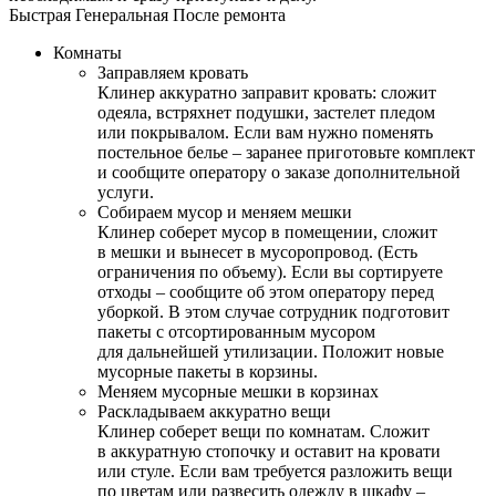
Быстрая
Генеральная
После ремонта
Комнаты
Заправляем кровать
Клинер аккуратно заправит кровать: сложит
одеяла, встряхнет подушки, застелет пледом
или покрывалом. Если вам нужно поменять
постельное белье – заранее приготовьте комплект
и сообщите оператору о заказе дополнительной
услуги.
Собираем мусор и меняем мешки
Клинер соберет мусор в помещении, сложит
в мешки и вынесет в мусоропровод. (Есть
ограничения по объему). Если вы сортируете
отходы – сообщите об этом оператору перед
уборкой. В этом случае сотрудник подготовит
пакеты с отсортированным мусором
для дальнейшей утилизации. Положит новые
мусорные пакеты в корзины.
Меняем мусорные мешки в корзинах
Раскладываем аккуратно вещи
Клинер соберет вещи по комнатам. Сложит
в аккуратную стопочку и оставит на кровати
или стуле. Если вам требуется разложить вещи
по цветам или развесить одежду в шкафу –