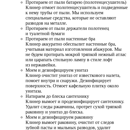
Протираем от пыли батарею (полотенцесушитель)
Клинер отмоет полотенцесушитель и подведенные
к нему трубы от пыли. Мы используем
специальные средства, которые не оставляют
разводов на металле.
Протираем от пыли держатели полотенец
и туалетной бумаги
Протираем от пыли настенные бра
Клинер аккуратно обеспылит настенные бра,
учитывая материал изготовления абажуров. Мы
не будем протирать мокрой тряпкой нежный атлас
или царапать стильную лампу в стиле лофт
из нержавейки.
Моем и дезинфицируем унитаз
Клинер очистит унитаз от известкового налета,
помоет внутри и снаружи. Дезинфицирует
поверхность. Отмоет кафельную плитку около
унитаза.
Натираем до блеска сантехнику
Клинер вымоет и продезинфицирует сантехнику.
Удалит следы ржавчины, протрет сухой тряпкой
раковину и унитаз до блеска.
Моем и дезинфицируем раковину
Клинер вымоет раковину, очистит от следов
зубной пасты и мыльных разводов, удалит