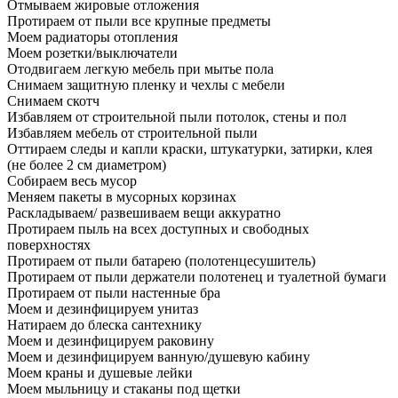
Отмываем жировые отложения
Протираем от пыли все крупные предметы
Моем радиаторы отопления
Моем розетки/выключатели
Отодвигаем легкую мебель при мытье пола
Снимаем защитную пленку и чехлы с мебели
Снимаем скотч
Избавляем от строительной пыли потолок, стены и пол
Избавляем мебель от строительной пыли
Оттираем следы и капли краски, штукатурки, затирки, клея
(не более 2 см диаметром)
Собираем весь мусор
Меняем пакеты в мусорных корзинах
Раскладываем/ развешиваем вещи аккуратно
Протираем пыль на всех доступных и свободных
поверхностях
Протираем от пыли батарею (полотенцесушитель)
Протираем от пыли держатели полотенец и туалетной бумаги
Протираем от пыли настенные бра
Моем и дезинфицируем унитаз
Натираем до блеска сантехнику
Моем и дезинфицируем раковину
Моем и дезинфицируем ванную/душевую кабину
Моем краны и душевые лейки
Моем мыльницу и стаканы под щетки