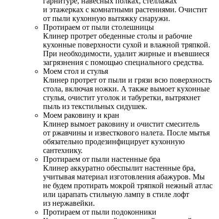
гарнитуре, навесных полках, стеллажах
и этажерках с комнатными растениями. Очистит
от пыли кухонную вытяжку снаружи.
Протираем от пыли столешницы
Клинер протрет обеденные столы и рабочие
кухонные поверхности сухой и влажной тряпкой.
При необходимости, удалит жирные и въевшиеся
загрязнения с помощью специального средства.
Моем стол и стулья
Клинер протрет от пыли и грязи всю поверхность
стола, включая ножки. А также вымоет кухонные
стулья, очистит уголок и табуретки, вытряхнет
пыль из текстильных сидушек.
Моем раковину и кран
Клинер вымоет раковину и очистит смеситель
от ржавчины и известкового налета. После мытья
обязательно продезинфицирует кухонную
сантехнику.
Протираем от пыли настенные бра
Клинер аккуратно обеспылит настенные бра,
учитывая материал изготовления абажуров. Мы
не будем протирать мокрой тряпкой нежный атлас
или царапать стильную лампу в стиле лофт
из нержавейки.
Протираем от пыли подоконники