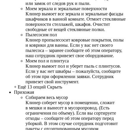
или замок от следов рук и пыли.
Моем зеркала и зеркальные поверхности
Клинер вымоет все зеркала и зеркальные фасады
шкафчиков в ванной комнате. Отмоет стеклянные
поверхности стеллажей, шкафов. Очистит
свободные от вещей стеклянные полки.
Пылесосим пол
Клинер пропылесосит ковровые покрытия, полы
и коврики для ванны. Если у вас нет своего
пылесоса – заранее сообщите об этом оператору,
наш сотрудник привезет свое оборудование.
Моем пол и плинтуса
Клинер вымоет пол и уберет пыль с плинтусов.
Если у вас нет швабры – пожалуйста, сообщите
об этом при оформлении заявки. Сотрудник
привезет свой инструмент.
+ Ещё 13 опций
Скрыть
Прихожая
Собираем весь мусор
Клинер соберет мусор в помещении, сложит
в мешки и вынесет в мусоропровод. (Есть
ограничения по объему). Если вы сортируете
отходы – сообщите об этом оператору перед
уборкой. В этом случае сотрудник подготовит
пакеты с отсортированным мусором