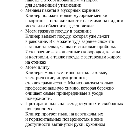
для дальнейшей утилизации.
Меняем пакеты в мусорных корзинах
Клинер положит новые мусорные мешки
в корзины – оставьте пакет с пакетами на видном
месте или объясните, где он лежит.
Моем грязную посуду в раковине
Клинер вымоет посуду, которая уже лежит
в раковине. Вы можете туда заранее сложить
грязные тарелки, чашки и столовые приборы.
Исключение – закопченные сковородки, казаны
и кастрюли, а также посуда с застарелым жиром
на стенках.
Моем плиту
Клинеры моют все типы плиты: газовые,
электрические, индукционные,
стеклокерамические. Мы используем только
профессиональную химию, которая бережно
очищает самые привередливые в уходе
поверхности.
Протираем пыль на всех доступных и свободных
поверхностях
Клинер протрет пыль на вертикальных
и горизонтальных поверхностях в зоне
доступности вытянутой руки: кухонном