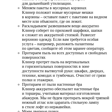
для дальнейшей утилизации.
Меняем пакеты в мусорных корзинах
Клинер положит новые мусорные мешки
в корзины – оставьте пакет с пакетами на видном
месте или объясните, где он лежит.
Раскладываем/ развешиваем вещи аккуратно
Клинер соберет по прихожей шарфики, шапки
и сложит их аккуратной стопкой. Развесит
верхнюю одежду. Если вам требуется особая
услуга – например, разложить палантины
по цветам, сообщите об этом заранее оператору.
Протираем пыль на всех доступных и свободных
поверхностях
Клинер протрет пыль на вертикальных
и горизонтальных поверхностях в зоне
доступности вытянутой руки: шкафах, дверцах,
технике, комодах и тумбочках. Очистит от грязи
полки и этажерки.
Протираем от пыли настенные бра
Клинер аккуратно обеспылит настенные бра
и торшеры, учитывая материал изготовления
абажуров. Мы не будем протирать мокрой тряпкой
нежный атлас или царапать стильную лампу
в стиле лофт из нержавейки.
Моем дверные ручки