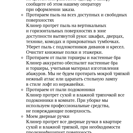
сообщите об этом нашему оператору
при оформлении заказа.
Протираем пыль на всех доступных и свободных
поверхностях
Клинер протрет пыль на вертикальных
и горизонтальных поверхностях в зоне
доступности вытянутой руки: шкафах, дверцах,
технике, комодах и прикроватных тумбочках.
Уберет пыль с подлокотников диванов и кресел.
Очистит книжные полки и этажерки.
Протираем от пыли торшеры и настенные бра
Клинер аккуратно обеспылит настенные бра
и торшеры, учитывая материал изготовления
абажуров. Мы не будем протирать мокрой тряпкой
нежный атлас или царапать стильную лампу
в стиле лофт из нержавейки.
Протираем от пыли подоконники
Клинер протрет сухой и влажной тряпочкой все
подоконники в комнате. При уборке мы
используем профессиональные средства,
не повреждающие поверхность.
Моем дверные ручки
Клинер протрет все дверные ручки в квартире
сухой и влажной тряпкой, при необходимости
продезинфицирует поверхность.