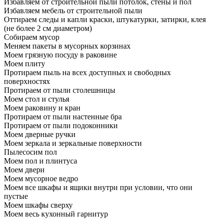
Избавляем от строительной пыли потолок, стены и пол
Избавляем мебель от строительной пыли
Оттираем следы и капли краски, штукатурки, затирки, клея
(не более 2 см диаметром)
Собираем мусор
Меняем пакеты в мусорных корзинах
Моем грязную посуду в раковине
Моем плиту
Протираем пыль на всех доступных и свободных
поверхностях
Протираем от пыли столешницы
Моем стол и стулья
Моем раковину и кран
Протираем от пыли настенные бра
Протираем от пыли подоконники
Моем дверные ручки
Моем зеркала и зеркальные поверхности
Пылесосим пол
Моем пол и плинтуса
Моем двери
Моем мусорное ведро
Моем все шкафы и ящики внутри при условии, что они
пустые
Моем шкафы сверху
Моем весь кухонный гарнитур