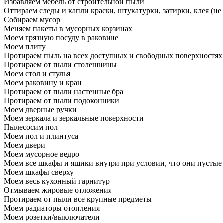
Избавляем мебель от строительной пыли
Оттираем следы и капли краски, штукатурки, затирки, клея (не
Собираем мусор
Меняем пакеты в мусорных корзинах
Моем грязную посуду в раковине
Моем плиту
Протираем пыль на всех доступных и свободных поверхностях
Протираем от пыли столешницы
Моем стол и стулья
Моем раковину и кран
Протираем от пыли настенные бра
Протираем от пыли подоконники
Моем дверные ручки
Моем зеркала и зеркальные поверхности
Пылесосим пол
Моем пол и плинтуса
Моем двери
Моем мусорное ведро
Моем все шкафы и ящики внутри при условии, что они пустые
Моем шкафы сверху
Моем весь кухонный гарнитур
Отмываем жировые отложения
Протираем от пыли все крупные предметы
Моем радиаторы отопления
Моем розетки/выключатели