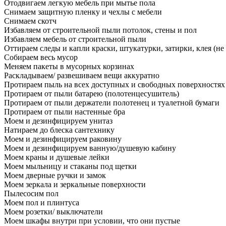
Отодвигаем легкую мебель при мытье пола
Снимаем защитную пленку и чехлы с мебели
Снимаем скотч
Избавляем от строительной пыли потолок, стены и пол
Избавляем мебель от строительной пыли
Оттираем следы и капли краски, штукатурки, затирки, клея (не
Собираем весь мусор
Меняем пакеты в мусорных корзинах
Раскладываем/ развешиваем вещи аккуратно
Протираем пыль на всех доступных и свободных поверхностях
Протираем от пыли батарею (полотенцесушитель)
Протираем от пыли держатели полотенец и туалетной бумаги
Протираем от пыли настенные бра
Моем и дезинфицируем унитаз
Натираем до блеска сантехнику
Моем и дезинфицируем раковину
Моем и дезинфицируем ванную/душевую кабину
Моем краны и душевые лейки
Моем мыльницу и стаканы под щетки
Моем дверные ручки и замок
Моем зеркала и зеркальные поверхности
Пылесосим пол
Моем пол и плинтуса
Моем розетки/ выключатели
Моем шкафы внутри при условии, что они пустые