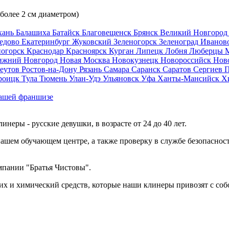
 более 2 см диаметром)
хань
Балашиха
Батайск
Благовещенск
Брянск
Великий Новгоро
едово
Екатеринбург
Жуковский
Зеленогорск
Зеленоград
Иванов
ногорск
Краснодар
Красноярск
Курган
Липецк
Лобня
Люберцы
ижний Новгород
Новая Москва
Новокузнецк
Новороссийск
Нов
еутов
Ростов-на-Дону
Рязань
Самара
Саранск
Саратов
Сергиев 
роицк
Тула
Тюмень
Улан-Удэ
Ульяновск
Уфа
Ханты-Мансийск
Х
ашей франшизе
еры - русские девушки, в возрасте от 24 до 40 лет.
ашем обучающем центре, а также проверку в службе безопасност
мпании "Братья Чистовы".
х и химический средств, которые наши клинеры привозят с соб