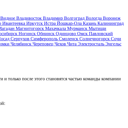
д
Видное
Владивосток
Владимир
Волгоград
Вологда
Воронеж
о
Ивантеевка
Иркутск
Истра
Йошкар-Ола
Казань
Калининград
Магадан
Магнитогорск
Махачкала
Мурманск
Мытищи
осибирск
Ногинск
Обнинск
Одинцово
Омск
Павловский
Посад
Серпухов
Симферополь
Смоленск
Солнечногорск
Сочи
имки
Челябинск
Череповец
Чехов
Чита
Электросталь
Энгельс
и и только после этого становятся частью команды компании
ой: