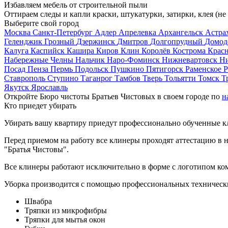
Избавляем мебель от строительной пыли
Оттираем следы и капли краски, штукатурки, затирки, клея (не
Выберите свой город
Москва
Санкт-Петербург
Адлер
Апрелевка
Архангельск
Астра
Геленджик
Грозный
Дзержинск
Дмитров
Долгопрудный
Домод
Калуга
Каспийск
Кашира
Киров
Клин
Королёв
Кострома
Крас
Набережные Челны
Нальчик
Наро-Фоминск
Нижневартовск
Н
Посад
Пенза
Пермь
Подольск
Пушкино
Пятигорск
Раменское
Р
Ставрополь
Ступино
Таганрог
Тамбов
Тверь
Тольятти
Томск
Т
Якутск
Ярославль
Откройте Бюро чистоты Братьев Чистовых в своем городе по
н
Кто приедет убирать
Убирать вашу квартиру приедут профессионально обученные клин
Перед приемом на работу все клинеры проходят аттестацию в н
"Братья Чистовы".
Все клинеры работают исключительно в форме с логотипом ко
Уборка производится с помощью профессиональных технически
Швабра
Тряпки из микрофибры
Тряпки для мытья окон