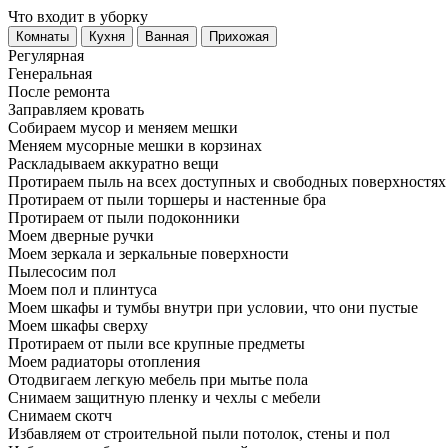
Что входит в уборку
Регу­лярная
Гене­ральная
После ремонта
Заправляем кровать
Собираем мусор и меняем мешки
Меняем мусорные мешки в корзинах
Раскладываем аккуратно вещи
Протираем пыль на всех доступных и свободных поверхностях
Протираем от пыли торшеры и настенные бра
Протираем от пыли подоконники
Моем дверные ручки
Моем зеркала и зеркальные поверхности
Пылесосим пол
Моем пол и плинтуса
Моем шкафы и тумбы внутри при условии, что они пустые
Моем шкафы сверху
Протираем от пыли все крупные предметы
Моем радиаторы отопления
Отодвигаем легкую мебель при мытье пола
Снимаем защитную пленку и чехлы с мебели
Снимаем скотч
Избавляем от строительной пыли потолок, стены и пол