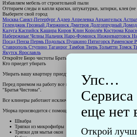
Избавляем мебель от строительной пыли
Оттираем следы и капли краски, штукатурки, затирки, клея (не
Выберите свой город
Москва
Санкт-Петербург
Адлер
Апрелевка
Архангельск
Астра
Геленджик
Грозный
Дзержинск
Дмитров
Долгопрудный
Домод
Калуга
Каспийск
Кашира
Киров
Клин
Королёв
Кострома
Крас
Набережные Челны
Нальчик
Наро-Фоминск
Нижневартовск
Н
Посад
Пенза
Пермь
Подольск
Пушкино
Пятигорск
Раменское
Р
Ставрополь
Ступино
Таганрог
Тамбов
Тверь
Тольятти
Томск
Т
Якутск
Ярославль
Откройте Бюро чистоты Братьев Чистовых в своем городе по
н
Кто приедет убирать
Убирать вашу квартиру приедут профессионально обученные клин
Упс…
Перед приемом на работу все клинеры проходят аттестацию в н
"Братья Чистовы".
Сервиса
Все клинеры работают исключительно в форме с логотипом ко
еще нет 
Уборка производится с помощью профессиональных технически
Швабра
Тряпки из микрофибры
Открой лучш
Тряпки для мытья окон