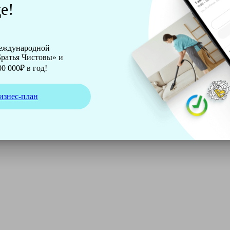
е!
международной
ратья Чистовы» и
0 000₽ в год!
изнес-план
ирмы Soteco, а также утюг, ведро, парогенератор, аппарат д