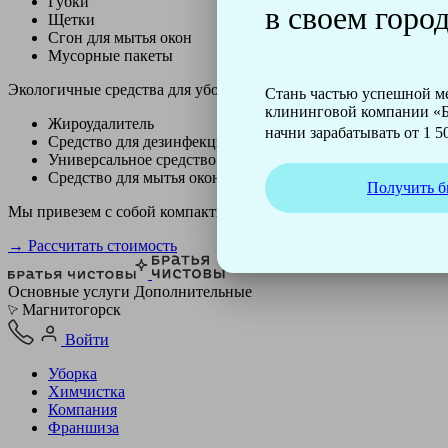
Губки
в своем город
Щетки
Сгон для мытья окон
Мусорные пакеты
Экологичные средства для уборки немецкой марки Kiehl:
Стань частью успешной 
клининговой компании «Б
Жироудалитель
начни зарабатывать от 1 50
Средство для дезинфекции
Универсальное средство
Средство для мытья окон
Получить б
Мы привезем с собой компактный профессиональный пылесос ф
→ Рассчитать стоимость
Основные услуги
Дополнительные
Магнитогорск
Войти
Уборка
Химчистка
Компания
Франшиза