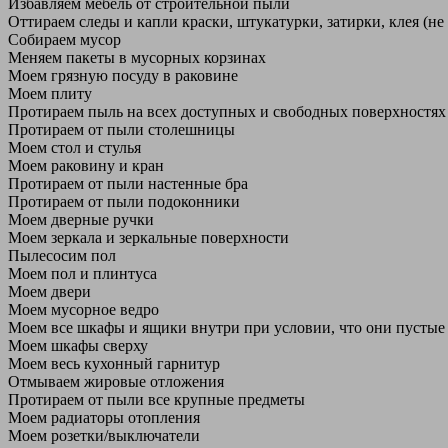
Избавляем мебель от строительной пыли
Оттираем следы и капли краски, штукатурки, затирки, клея (не
Собираем мусор
Меняем пакеты в мусорных корзинах
Моем грязную посуду в раковине
Моем плиту
Протираем пыль на всех доступных и свободных поверхностях
Протираем от пыли столешницы
Моем стол и стулья
Моем раковину и кран
Протираем от пыли настенные бра
Протираем от пыли подоконники
Моем дверные ручки
Моем зеркала и зеркальные поверхности
Пылесосим пол
Моем пол и плинтуса
Моем двери
Моем мусорное ведро
Моем все шкафы и ящики внутри при условии, что они пустые
Моем шкафы сверху
Моем весь кухонный гарнитур
Отмываем жировые отложения
Протираем от пыли все крупные предметы
Моем радиаторы отопления
Моем розетки/выключатели