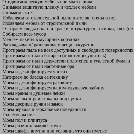
Отодвигаем легкую мебель при мытье пола
Снимаем защитную пленку и чехлы с мебели
Снимаем скотч
Избавляем от строительной пыли потолок, стены и пол
Избавляем мебель от строительной пыли
Оттираем следы и капли краски, штукатурки, затирки, клея (не
Собираем весь мусор
Меняем пакеты в мусорных корзинах
Раскладываем/ развешиваем вещи аккуратно
Протираем пыль на всех доступных и свободных поверхностях
Протираем от пыли батарею (полотенцесушитель)
Протираем от пыли держатели полотенец и туалетной бумаги
Протираем от пыли настенные бра
Моем и дезинфицируем унитаз
Натираем до блеска сантехнику
Моем и дезинфицируем раковину
Моем и дезинфицируем ванную/душевую кабину
Моем краны и душевые лейки
Моем мыльницу и стаканы под щетки
Моем дверные ручки и замок
Моем зеркала и зеркальные поверхности
Пылесосим пол
Моем пол и плинтуса
Моем розетки/ выключатели
Моем шкафы внутри при условии, что они пустые