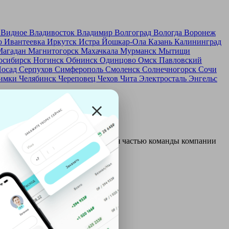
д
Видное
Владивосток
Владимир
Волгоград
Вологда
Воронеж
о
Ивантеевка
Иркутск
Истра
Йошкар-Ола
Казань
Калининград
Магадан
Магнитогорск
Махачкала
Мурманск
Мытищи
осибирск
Ногинск
Обнинск
Одинцово
Омск
Павловский
Посад
Серпухов
Симферополь
Смоленск
Солнечногорск
Сочи
имки
Челябинск
Череповец
Чехов
Чита
Электросталь
Энгельс
и и только после этого становятся частью команды компании
ой: