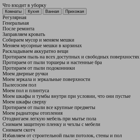
Что входит в уборку
Регу­лярная
Гене­ральная
После ремонта
Заправляем кровать
Собираем мусор и меняем мешки
Меняем мусорные мешки в корзинах
Раскладываем аккуратно вещи
Протираем пыль на всех доступных и свободных поверхностях
Протираем от пыли торшеры и настенные бра
Протираем от пыли подоконники
Моем дверные ручки
Моем зеркала и зеркальные поверхности
Пылесосим пол
Моем пол и плинтуса
Моем шкафы и тумбы внутри при условии, что они пустые
Моем шкафы сверху
Протираем от пыли все крупные предметы
Моем радиаторы отопления
Отодвигаем легкую мебель при мытье пола
Снимаем защитную пленку и чехлы с мебели
Снимаем скотч
Избавляем от строительной пыли потолок, стены и пол