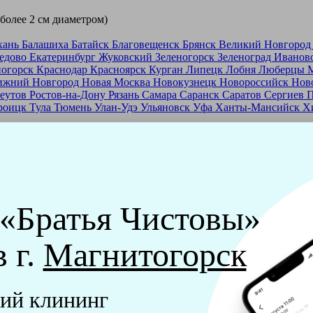
 более 2 см диаметром)
хань
Балашиха
Батайск
Благовещенск
Брянск
Великий Новгоро
едово
Екатеринбург
Жуковский
Зеленогорск
Зеленоград
Иванов
ногорск
Краснодар
Красноярск
Курган
Липецк
Лобня
Люберцы
ижний Новгород
Новая Москва
Новокузнецк
Новороссийск
Нов
еутов
Ростов-на-Дону
Рязань
Самара
Саранск
Саратов
Сергиев 
роицк
Тула
Тюмень
Улан-Удэ
Ульяновск
Уфа
Ханты-Мансийск
Х
ашей франшизе
еры - русские девушки, в возрасте от 24 до 40 лет.
ашем обучающем центре, а также проверку в службе безопасност
 «Братья Чистовы»
мпании "Братья Чистовы".
в г.
Магнитогорск
х и химический средств, которые наши клинеры привозят с соб
ий клининг