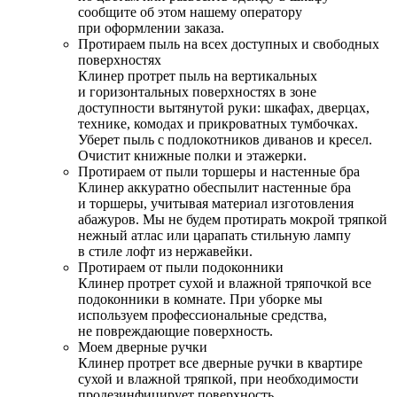
сообщите об этом нашему оператору
при оформлении заказа.
Протираем пыль на всех доступных и свободных
поверхностях
Клинер протрет пыль на вертикальных
и горизонтальных поверхностях в зоне
доступности вытянутой руки: шкафах, дверцах,
технике, комодах и прикроватных тумбочках.
Уберет пыль с подлокотников диванов и кресел.
Очистит книжные полки и этажерки.
Протираем от пыли торшеры и настенные бра
Клинер аккуратно обеспылит настенные бра
и торшеры, учитывая материал изготовления
абажуров. Мы не будем протирать мокрой тряпкой
нежный атлас или царапать стильную лампу
в стиле лофт из нержавейки.
Протираем от пыли подоконники
Клинер протрет сухой и влажной тряпочкой все
подоконники в комнате. При уборке мы
используем профессиональные средства,
не повреждающие поверхность.
Моем дверные ручки
Клинер протрет все дверные ручки в квартире
сухой и влажной тряпкой, при необходимости
продезинфицирует поверхность.