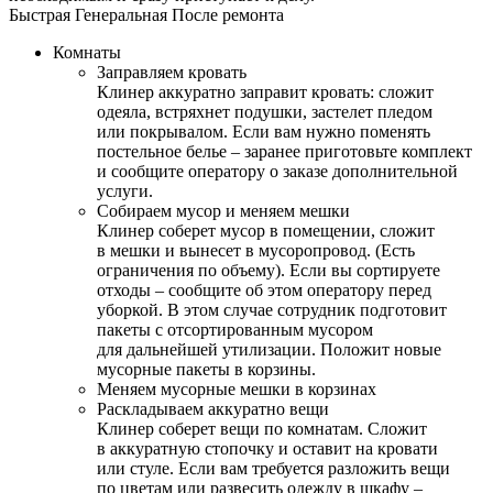
Быстрая
Генеральная
После ремонта
Комнаты
Заправляем кровать
Клинер аккуратно заправит кровать: сложит
одеяла, встряхнет подушки, застелет пледом
или покрывалом. Если вам нужно поменять
постельное белье – заранее приготовьте комплект
и сообщите оператору о заказе дополнительной
услуги.
Собираем мусор и меняем мешки
Клинер соберет мусор в помещении, сложит
в мешки и вынесет в мусоропровод. (Есть
ограничения по объему). Если вы сортируете
отходы – сообщите об этом оператору перед
уборкой. В этом случае сотрудник подготовит
пакеты с отсортированным мусором
для дальнейшей утилизации. Положит новые
мусорные пакеты в корзины.
Меняем мусорные мешки в корзинах
Раскладываем аккуратно вещи
Клинер соберет вещи по комнатам. Сложит
в аккуратную стопочку и оставит на кровати
или стуле. Если вам требуется разложить вещи
по цветам или развесить одежду в шкафу –