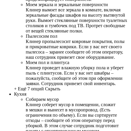
Моем зеркала и зеркальные поверхности
Клинер вымоет все зеркала в комнате, включая
зеркальные фасады шкафов на высоту вытянутой
руки. Вымоет стеклянные поверхности туалетных
столиков и тумбочек под ТВ. Протрет свободные
от вещей стеклянные полки.
Пылесосим пол
Клинер пропылесосит ковровые покрытия, полы
и прикроватные коврики. Если у вас нет своего
пылесоса – заранее сообщите об этом оператору,
наш сотрудник привезет свое оборудование.
Моем пол и плинтуса
Клинер проведет влажную уборку пола и уберет
пыль с плинтусов. Если у вас нет швабры –
пожалуйста, сообщите об этом при оформлении
заявки. Сотрудник привезет свой инвентарь.
+ Ещё 7 опций
Скрыть
Кухня
Собираем мусор
Клинер соберет мусор в помещении, сложит
в мешки и вынесет в мусоропровод. (Есть
ограничения по объему). Если вы сортируете
отходы – сообщите об этом оператору перед
уборкой. В этом случае сотрудник подготовит
пакеты с отсортированным мусором