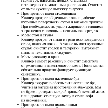
гарнитуре, навесных полках, стеллажах
и этажерках с комнатными растениями. Очистит
от пыли кухонную вытяжку снаружи.
Протираем от пыли столешницы
Клинер протрет обеденные столы и рабочие
кухонные поверхности сухой и влажной тряпкой.
При необходимости, удалит жирные и въевшиеся
загрязнения с помощью специального средства.
Моем стол и стулья
Клинер протрет от пыли и грязи всю поверхность
стола, включая ножки. А также вымоет кухонные
стулья, очистит уголок и табуретки, вытряхнет
пыль из текстильных сидушек.
Моем раковину и кран
Клинер вымоет раковину и очистит смеситель
от ржавчины и известкового налета. После мытья
обязательно продезинфицирует кухонную
сантехнику.
Протираем от пыли настенные бра
Клинер аккуратно обеспылит настенные бра,
учитывая материал изготовления абажуров. Мы
не будем протирать мокрой тряпкой нежный атлас
или царапать стильную лампу в стиле лофт
из нержавейки.
Протираем от пыли подоконники