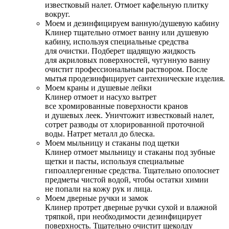
известковый налет. Отмоет кафельную плитку
вокруг.
Моем и дезинфицируем ванную/душевую кабину
Клинер тщательно отмоет ванну или душевую
кабину, используя специальные средства
для очистки. Подберет щадящую жидкость
для акриловых поверхностей, чугунную ванну
очистит профессиональным раствором. После
мытья продезинфицирует сантехнические изделия.
Моем краны и душевые лейки
Клинер отмоет и насухо вытрет
все хромированные поверхности кранов
и душевых леек. Уничтожит известковый налет,
сотрет разводы от хлорированной проточной
воды. Натрет металл до блеска.
Моем мыльницу и стаканы под щетки
Клинер отмоет мыльницу и стаканы под зубные
щетки и пасты, используя специальные
гипоаллергенные средства. Тщательно ополоснет
предметы чистой водой, чтобы остатки химии
не попали на кожу рук и лица.
Моем дверные ручки и замок
Клинер протрет дверные ручки сухой и влажной
тряпкой, при необходимости дезинфицирует
поверхность. Тщательно очистит щеколду