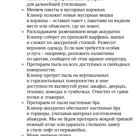
для дальнейшей утилизации.
Меняем пакеты в мусорных корзинах
Клинер положит новые мусорные мешки
в корзины – оставьте пакет с пакетами на видном
месте или объясните, где он лежит.
Раскладываем/ развешиваем вещи аккуратно
Клинер соберет по прихожей шарфики, шапки
и сложит их аккуратной стопкой. Развесит
верхнюю одежду. Если вам требуется особая
услуга – например, разложить палантины
по цветам, сообщите об этом заранее оператору.
Протираем пыль на всех доступных и свободных
поверхностях
Клинер протрет пыль на вертикальных
и горизонтальных поверхностях в зоне
доступности вытянутой руки: шкафах, дверцах,
технике, комодах и тумбочках. Очистит от грязи
полки и этажерки.
Протираем от пыли настенные бра
Клинер аккуратно обеспылит настенные бра
и торшеры, учитывая материал изготовления
абажуров. Мы не будем протирать мокрой тряпкой
нежный атлас или царапать стильную лампу
в стиле лофт из нержавейки.
Моем дверные ручки