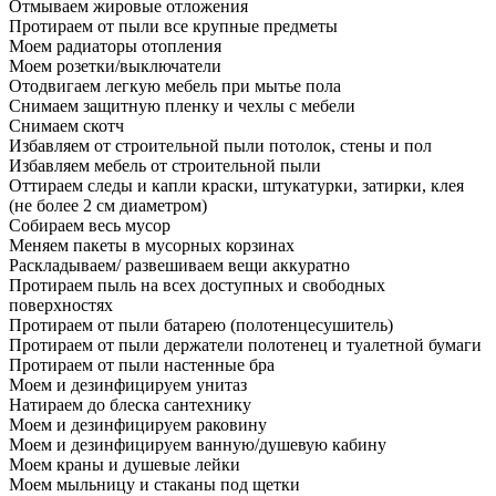
Отмываем жировые отложения
Протираем от пыли все крупные предметы
Моем радиаторы отопления
Моем розетки/выключатели
Отодвигаем легкую мебель при мытье пола
Снимаем защитную пленку и чехлы с мебели
Снимаем скотч
Избавляем от строительной пыли потолок, стены и пол
Избавляем мебель от строительной пыли
Оттираем следы и капли краски, штукатурки, затирки, клея
(не более 2 см диаметром)
Собираем весь мусор
Меняем пакеты в мусорных корзинах
Раскладываем/ развешиваем вещи аккуратно
Протираем пыль на всех доступных и свободных
поверхностях
Протираем от пыли батарею (полотенцесушитель)
Протираем от пыли держатели полотенец и туалетной бумаги
Протираем от пыли настенные бра
Моем и дезинфицируем унитаз
Натираем до блеска сантехнику
Моем и дезинфицируем раковину
Моем и дезинфицируем ванную/душевую кабину
Моем краны и душевые лейки
Моем мыльницу и стаканы под щетки