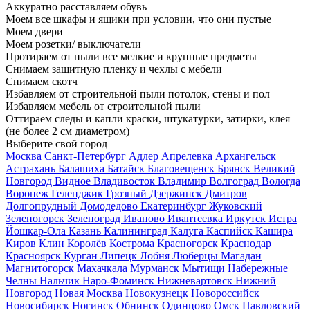
Аккуратно расставляем обувь
Моем все шкафы и ящики при условии, что они пустые
Моем двери
Моем розетки/ выключатели
Протираем от пыли все мелкие и крупные предметы
Снимаем защитную пленку и чехлы с мебели
Снимаем скотч
Избавляем от строительной пыли потолок, стены и пол
Избавляем мебель от строительной пыли
Оттираем следы и капли краски, штукатурки, затирки, клея
(не более 2 см диаметром)
Выберите свой город
Москва
Санкт-Петербург
Адлер
Апрелевка
Архангельск
Астрахань
Балашиха
Батайск
Благовещенск
Брянск
Великий
Новгород
Видное
Владивосток
Владимир
Волгоград
Вологда
Воронеж
Геленджик
Грозный
Дзержинск
Дмитров
Долгопрудный
Домодедово
Екатеринбург
Жуковский
Зеленогорск
Зеленоград
Иваново
Ивантеевка
Иркутск
Истра
Йошкар-Ола
Казань
Калининград
Калуга
Каспийск
Кашира
Киров
Клин
Королёв
Кострома
Красногорск
Краснодар
Красноярск
Курган
Липецк
Лобня
Люберцы
Магадан
Магнитогорск
Махачкала
Мурманск
Мытищи
Набережные
Челны
Нальчик
Наро-Фоминск
Нижневартовск
Нижний
Новгород
Новая Москва
Новокузнецк
Новороссийск
Новосибирск
Ногинск
Обнинск
Одинцово
Омск
Павловский