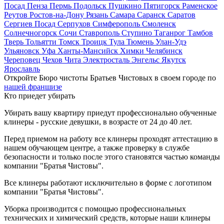
Посад
Пенза
Пермь
Подольск
Пушкино
Пятигорск
Раменское
Реутов
Ростов-на-Дону
Рязань
Самара
Саранск
Саратов
Сергиев Посад
Серпухов
Симферополь
Смоленск
Солнечногорск
Сочи
Ставрополь
Ступино
Таганрог
Тамбов
Тверь
Тольятти
Томск
Троицк
Тула
Тюмень
Улан-Удэ
Ульяновск
Уфа
Ханты-Мансийск
Химки
Челябинск
Череповец
Чехов
Чита
Электросталь
Энгельс
Якутск
Ярославль
Откройте Бюро чистоты Братьев Чистовых в своем городе по
нашей франшизе
Кто приедет убирать
Убирать вашу квартиру приедут профессионально обученные
клинеры - русские девушки, в возрасте от 24 до 40 лет.
Перед приемом на работу все клинеры проходят аттестацию в
нашем обучающем центре, а также проверку в службе
безопасности и только после этого становятся частью команды
компании "Братья Чистовы".
Все клинеры работают исключительно в форме с логотипом
компании "Братья Чистовы".
Уборка производится с помощью профессиональных
технических и химический средств, которые наши клинеры