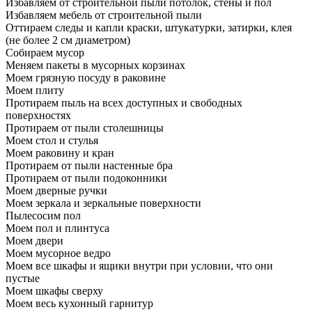
Избавляем от строительной пыли потолок, стены и пол
Избавляем мебель от строительной пыли
Оттираем следы и капли краски, штукатурки, затирки, клея
(не более 2 см диаметром)
Собираем мусор
Меняем пакеты в мусорных корзинах
Моем грязную посуду в раковине
Моем плиту
Протираем пыль на всех доступных и свободных
поверхностях
Протираем от пыли столешницы
Моем стол и стулья
Моем раковину и кран
Протираем от пыли настенные бра
Протираем от пыли подоконники
Моем дверные ручки
Моем зеркала и зеркальные поверхности
Пылесосим пол
Моем пол и плинтуса
Моем двери
Моем мусорное ведро
Моем все шкафы и ящики внутри при условии, что они
пустые
Моем шкафы сверху
Моем весь кухонный гарнитур