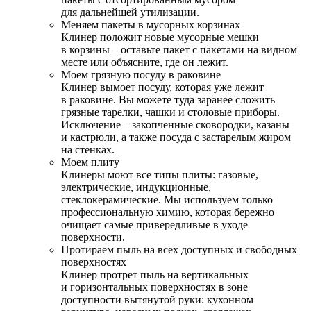
для дальнейшей утилизации.
Меняем пакеты в мусорных корзинах
Клинер положит новые мусорные мешки
в корзины – оставьте пакет с пакетами на видном
месте или объясните, где он лежит.
Моем грязную посуду в раковине
Клинер вымоет посуду, которая уже лежит
в раковине. Вы можете туда заранее сложить
грязные тарелки, чашки и столовые приборы.
Исключение – закопченные сковородки, казаны
и кастрюли, а также посуда с застарелым жиром
на стенках.
Моем плиту
Клинеры моют все типы плиты: газовые,
электрические, индукционные,
стеклокерамические. Мы используем только
профессиональную химию, которая бережно
очищает самые привередливые в уходе
поверхности.
Протираем пыль на всех доступных и свободных
поверхностях
Клинер протрет пыль на вертикальных
и горизонтальных поверхностях в зоне
доступности вытянутой руки: кухонном