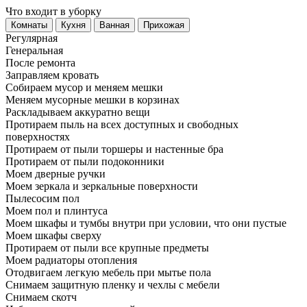
Что входит в уборку
Регу­лярная
Гене­ральная
После ремонта
Заправляем кровать
Собираем мусор и меняем мешки
Меняем мусорные мешки в корзинах
Раскладываем аккуратно вещи
Протираем пыль на всех доступных и свободных
поверхностях
Протираем от пыли торшеры и настенные бра
Протираем от пыли подоконники
Моем дверные ручки
Моем зеркала и зеркальные поверхности
Пылесосим пол
Моем пол и плинтуса
Моем шкафы и тумбы внутри при условии, что они пустые
Моем шкафы сверху
Протираем от пыли все крупные предметы
Моем радиаторы отопления
Отодвигаем легкую мебель при мытье пола
Снимаем защитную пленку и чехлы с мебели
Снимаем скотч