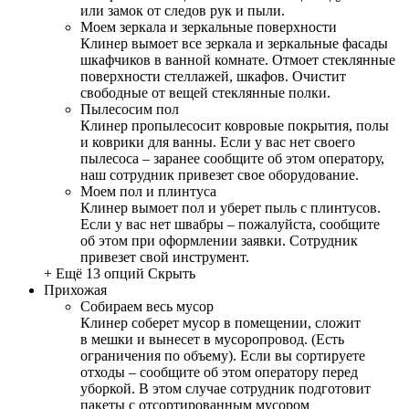
или замок от следов рук и пыли.
Моем зеркала и зеркальные поверхности
Клинер вымоет все зеркала и зеркальные фасады
шкафчиков в ванной комнате. Отмоет стеклянные
поверхности стеллажей, шкафов. Очистит
свободные от вещей стеклянные полки.
Пылесосим пол
Клинер пропылесосит ковровые покрытия, полы
и коврики для ванны. Если у вас нет своего
пылесоса – заранее сообщите об этом оператору,
наш сотрудник привезет свое оборудование.
Моем пол и плинтуса
Клинер вымоет пол и уберет пыль с плинтусов.
Если у вас нет швабры – пожалуйста, сообщите
об этом при оформлении заявки. Сотрудник
привезет свой инструмент.
+ Ещё 13 опций
Скрыть
Прихожая
Собираем весь мусор
Клинер соберет мусор в помещении, сложит
в мешки и вынесет в мусоропровод. (Есть
ограничения по объему). Если вы сортируете
отходы – сообщите об этом оператору перед
уборкой. В этом случае сотрудник подготовит
пакеты с отсортированным мусором