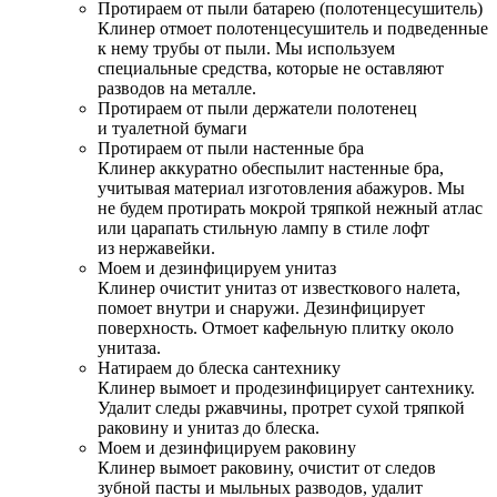
Протираем от пыли батарею (полотенцесушитель)
Клинер отмоет полотенцесушитель и подведенные
к нему трубы от пыли. Мы используем
специальные средства, которые не оставляют
разводов на металле.
Протираем от пыли держатели полотенец
и туалетной бумаги
Протираем от пыли настенные бра
Клинер аккуратно обеспылит настенные бра,
учитывая материал изготовления абажуров. Мы
не будем протирать мокрой тряпкой нежный атлас
или царапать стильную лампу в стиле лофт
из нержавейки.
Моем и дезинфицируем унитаз
Клинер очистит унитаз от известкового налета,
помоет внутри и снаружи. Дезинфицирует
поверхность. Отмоет кафельную плитку около
унитаза.
Натираем до блеска сантехнику
Клинер вымоет и продезинфицирует сантехнику.
Удалит следы ржавчины, протрет сухой тряпкой
раковину и унитаз до блеска.
Моем и дезинфицируем раковину
Клинер вымоет раковину, очистит от следов
зубной пасты и мыльных разводов, удалит