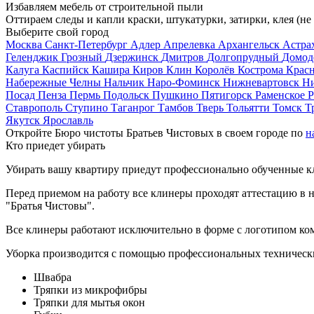
Избавляем мебель от строительной пыли
Оттираем следы и капли краски, штукатурки, затирки, клея (не
Выберите свой город
Москва
Санкт-Петербург
Адлер
Апрелевка
Архангельск
Астра
Геленджик
Грозный
Дзержинск
Дмитров
Долгопрудный
Домод
Калуга
Каспийск
Кашира
Киров
Клин
Королёв
Кострома
Крас
Набережные Челны
Нальчик
Наро-Фоминск
Нижневартовск
Н
Посад
Пенза
Пермь
Подольск
Пушкино
Пятигорск
Раменское
Р
Ставрополь
Ступино
Таганрог
Тамбов
Тверь
Тольятти
Томск
Т
Якутск
Ярославль
Откройте Бюро чистоты Братьев Чистовых в своем городе по
н
Кто приедет убирать
Убирать вашу квартиру приедут профессионально обученные клин
Перед приемом на работу все клинеры проходят аттестацию в н
"Братья Чистовы".
Все клинеры работают исключительно в форме с логотипом ко
Уборка производится с помощью профессиональных технически
Швабра
Тряпки из микрофибры
Тряпки для мытья окон