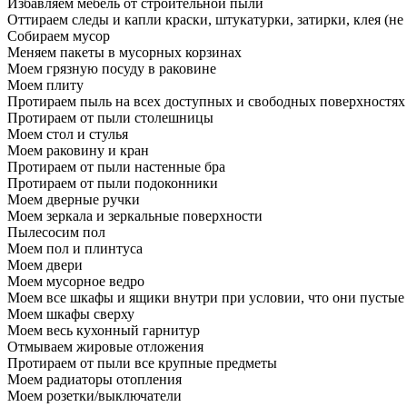
Избавляем мебель от строительной пыли
Оттираем следы и капли краски, штукатурки, затирки, клея (не
Собираем мусор
Меняем пакеты в мусорных корзинах
Моем грязную посуду в раковине
Моем плиту
Протираем пыль на всех доступных и свободных поверхностях
Протираем от пыли столешницы
Моем стол и стулья
Моем раковину и кран
Протираем от пыли настенные бра
Протираем от пыли подоконники
Моем дверные ручки
Моем зеркала и зеркальные поверхности
Пылесосим пол
Моем пол и плинтуса
Моем двери
Моем мусорное ведро
Моем все шкафы и ящики внутри при условии, что они пустые
Моем шкафы сверху
Моем весь кухонный гарнитур
Отмываем жировые отложения
Протираем от пыли все крупные предметы
Моем радиаторы отопления
Моем розетки/выключатели