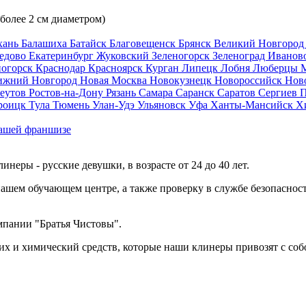
 более 2 см диаметром)
хань
Балашиха
Батайск
Благовещенск
Брянск
Великий Новгоро
едово
Екатеринбург
Жуковский
Зеленогорск
Зеленоград
Иванов
ногорск
Краснодар
Красноярск
Курган
Липецк
Лобня
Люберцы
ижний Новгород
Новая Москва
Новокузнецк
Новороссийск
Нов
еутов
Ростов-на-Дону
Рязань
Самара
Саранск
Саратов
Сергиев 
роицк
Тула
Тюмень
Улан-Удэ
Ульяновск
Уфа
Ханты-Мансийск
Х
ашей франшизе
еры - русские девушки, в возрасте от 24 до 40 лет.
ашем обучающем центре, а также проверку в службе безопасност
мпании "Братья Чистовы".
х и химический средств, которые наши клинеры привозят с соб