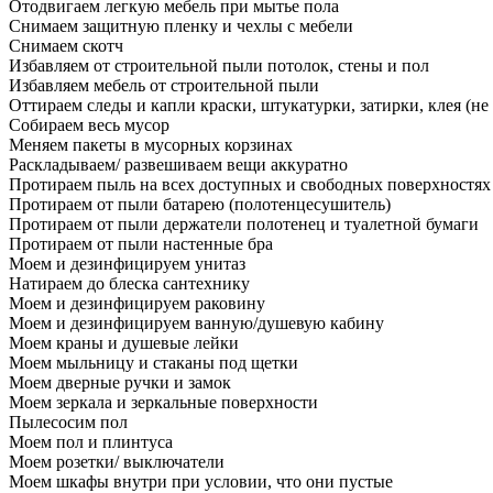
Отодвигаем легкую мебель при мытье пола
Снимаем защитную пленку и чехлы с мебели
Снимаем скотч
Избавляем от строительной пыли потолок, стены и пол
Избавляем мебель от строительной пыли
Оттираем следы и капли краски, штукатурки, затирки, клея (не
Собираем весь мусор
Меняем пакеты в мусорных корзинах
Раскладываем/ развешиваем вещи аккуратно
Протираем пыль на всех доступных и свободных поверхностях
Протираем от пыли батарею (полотенцесушитель)
Протираем от пыли держатели полотенец и туалетной бумаги
Протираем от пыли настенные бра
Моем и дезинфицируем унитаз
Натираем до блеска сантехнику
Моем и дезинфицируем раковину
Моем и дезинфицируем ванную/душевую кабину
Моем краны и душевые лейки
Моем мыльницу и стаканы под щетки
Моем дверные ручки и замок
Моем зеркала и зеркальные поверхности
Пылесосим пол
Моем пол и плинтуса
Моем розетки/ выключатели
Моем шкафы внутри при условии, что они пустые