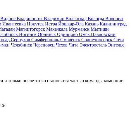
д
Видное
Владивосток
Владимир
Волгоград
Вологда
Воронеж
о
Ивантеевка
Иркутск
Истра
Йошкар-Ола
Казань
Калининград
Магадан
Магнитогорск
Махачкала
Мурманск
Мытищи
осибирск
Ногинск
Обнинск
Одинцово
Омск
Павловский
Посад
Серпухов
Симферополь
Смоленск
Солнечногорск
Сочи
имки
Челябинск
Череповец
Чехов
Чита
Электросталь
Энгельс
и и только после этого становятся частью команды компании
ой: