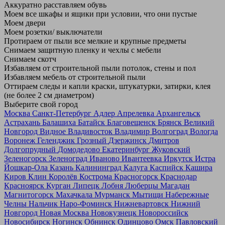
Аккуратно расставляем обувь
Моем все шкафы и ящики при условии, что они пустые
Моем двери
Моем розетки/ выключатели
Протираем от пыли все мелкие и крупные предметы
Снимаем защитную пленку и чехлы с мебели
Снимаем скотч
Избавляем от строительной пыли потолок, стены и пол
Избавляем мебель от строительной пыли
Оттираем следы и капли краски, штукатурки, затирки, клея
(не более 2 см диаметром)
Выберите свой город
Москва
Санкт-Петербург
Адлер
Апрелевка
Архангельск
Астрахань
Балашиха
Батайск
Благовещенск
Брянск
Великий
Новгород
Видное
Владивосток
Владимир
Волгоград
Вологда
Воронеж
Геленджик
Грозный
Дзержинск
Дмитров
Долгопрудный
Домодедово
Екатеринбург
Жуковский
Зеленогорск
Зеленоград
Иваново
Ивантеевка
Иркутск
Истра
Йошкар-Ола
Казань
Калининград
Калуга
Каспийск
Кашира
Киров
Клин
Королёв
Кострома
Красногорск
Краснодар
Красноярск
Курган
Липецк
Лобня
Люберцы
Магадан
Магнитогорск
Махачкала
Мурманск
Мытищи
Набережные
Челны
Нальчик
Наро-Фоминск
Нижневартовск
Нижний
Новгород
Новая Москва
Новокузнецк
Новороссийск
Новосибирск
Ногинск
Обнинск
Одинцово
Омск
Павловский