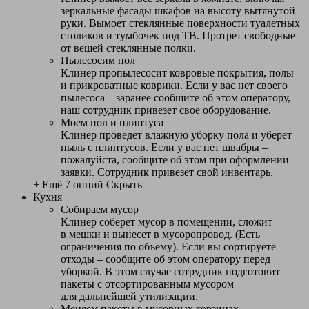
зеркальные фасады шкафов на высоту вытянутой
руки. Вымоет стеклянные поверхности туалетных
столиков и тумбочек под ТВ. Протрет свободные
от вещей стеклянные полки.
Пылесосим пол
Клинер пропылесосит ковровые покрытия, полы
и прикроватные коврики. Если у вас нет своего
пылесоса – заранее сообщите об этом оператору,
наш сотрудник привезет свое оборудование.
Моем пол и плинтуса
Клинер проведет влажную уборку пола и уберет
пыль с плинтусов. Если у вас нет швабры –
пожалуйста, сообщите об этом при оформлении
заявки. Сотрудник привезет свой инвентарь.
+ Ещё 7 опций
Скрыть
Кухня
Собираем мусор
Клинер соберет мусор в помещении, сложит
в мешки и вынесет в мусоропровод. (Есть
ограничения по объему). Если вы сортируете
отходы – сообщите об этом оператору перед
уборкой. В этом случае сотрудник подготовит
пакеты с отсортированным мусором
для дальнейшей утилизации.
Меняем пакеты в мусорных корзинах