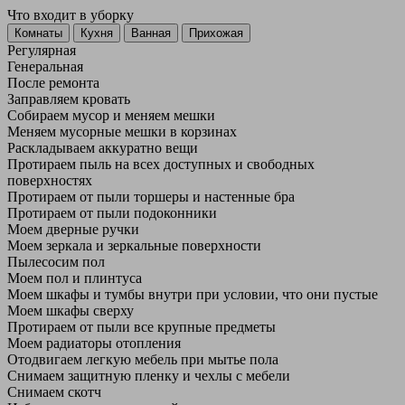
Что входит в уборку
Регу­лярная
Гене­ральная
После ремонта
Заправляем кровать
Собираем мусор и меняем мешки
Меняем мусорные мешки в корзинах
Раскладываем аккуратно вещи
Протираем пыль на всех доступных и свободных
поверхностях
Протираем от пыли торшеры и настенные бра
Протираем от пыли подоконники
Моем дверные ручки
Моем зеркала и зеркальные поверхности
Пылесосим пол
Моем пол и плинтуса
Моем шкафы и тумбы внутри при условии, что они пустые
Моем шкафы сверху
Протираем от пыли все крупные предметы
Моем радиаторы отопления
Отодвигаем легкую мебель при мытье пола
Снимаем защитную пленку и чехлы с мебели
Снимаем скотч