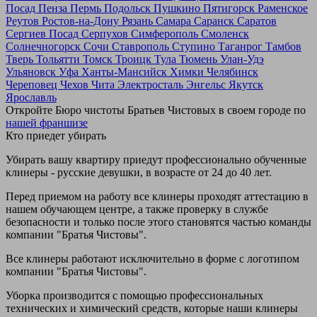
Посад
Пенза
Пермь
Подольск
Пушкино
Пятигорск
Раменское
Реутов
Ростов-на-Дону
Рязань
Самара
Саранск
Саратов
Сергиев Посад
Серпухов
Симферополь
Смоленск
Солнечногорск
Сочи
Ставрополь
Ступино
Таганрог
Тамбов
Тверь
Тольятти
Томск
Троицк
Тула
Тюмень
Улан-Удэ
Ульяновск
Уфа
Ханты-Мансийск
Химки
Челябинск
Череповец
Чехов
Чита
Электросталь
Энгельс
Якутск
Ярославль
Откройте Бюро чистоты Братьев Чистовых в своем городе по
нашей франшизе
Кто приедет убирать
Убирать вашу квартиру приедут профессионально обученные
клинеры - русские девушки, в возрасте от 24 до 40 лет.
Перед приемом на работу все клинеры проходят аттестацию в
нашем обучающем центре, а также проверку в службе
безопасности и только после этого становятся частью команды
компании "Братья Чистовы".
Все клинеры работают исключительно в форме с логотипом
компании "Братья Чистовы".
Уборка производится с помощью профессиональных
технических и химический средств, которые наши клинеры