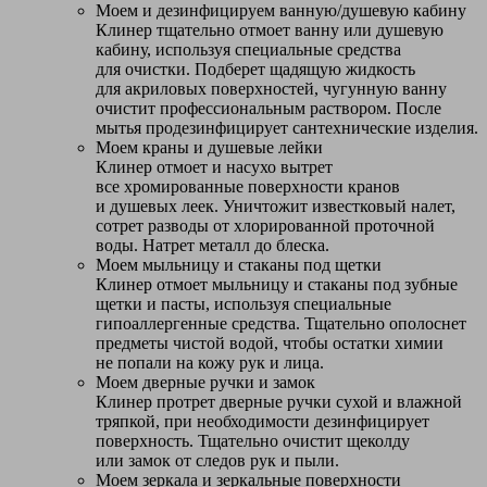
Моем и дезинфицируем ванную/душевую кабину
Клинер тщательно отмоет ванну или душевую
кабину, используя специальные средства
для очистки. Подберет щадящую жидкость
для акриловых поверхностей, чугунную ванну
очистит профессиональным раствором. После
мытья продезинфицирует сантехнические изделия.
Моем краны и душевые лейки
Клинер отмоет и насухо вытрет
все хромированные поверхности кранов
и душевых леек. Уничтожит известковый налет,
сотрет разводы от хлорированной проточной
воды. Натрет металл до блеска.
Моем мыльницу и стаканы под щетки
Клинер отмоет мыльницу и стаканы под зубные
щетки и пасты, используя специальные
гипоаллергенные средства. Тщательно ополоснет
предметы чистой водой, чтобы остатки химии
не попали на кожу рук и лица.
Моем дверные ручки и замок
Клинер протрет дверные ручки сухой и влажной
тряпкой, при необходимости дезинфицирует
поверхность. Тщательно очистит щеколду
или замок от следов рук и пыли.
Моем зеркала и зеркальные поверхности