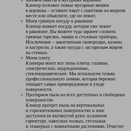
Клинер положит новые мусорные мешки
в корзины – оставьте пакет с пакетами на видном
месте или объясните, где он лежит.
Моем грязную посуду в раковине
Клинер вымоет посуду, которая уже лежит
в раковине. Вы можете туда заранее сложить
грязные тарелки, чашки и столовые приборы.
Исключение – закопченные сковородки, казаны
и кастрюли, а также посуда с застарелым жиром
на стенках.
Моем плиту
Клинеры моют все типы плиты: газовые,
электрические, индукционные,
стеклокерамические. Мы используем только
профессиональную химию, которая бережно
очищает самые привередливые в уходе
поверхности.
Протираем пыль на всех доступных и свободных
поверхностях
Клинер протрет пыль на вертикальных
и горизонтальных поверхностях в зоне
доступности вытянутой руки: кухонном
гарнитуре, навесных полках, стеллажах
и этажерках с комнатными растениями. Очистит