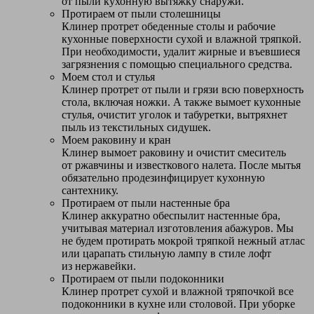
от пыли кухонную вытяжку снаружи.
Протираем от пыли столешницы
Клинер протрет обеденные столы и рабочие
кухонные поверхности сухой и влажной тряпкой.
При необходимости, удалит жирные и въевшиеся
загрязнения с помощью специального средства.
Моем стол и стулья
Клинер протрет от пыли и грязи всю поверхность
стола, включая ножки. А также вымоет кухонные
стулья, очистит уголок и табуретки, вытряхнет
пыль из текстильных сидушек.
Моем раковину и кран
Клинер вымоет раковину и очистит смеситель
от ржавчины и известкового налета. После мытья
обязательно продезинфицирует кухонную
сантехнику.
Протираем от пыли настенные бра
Клинер аккуратно обеспылит настенные бра,
учитывая материал изготовления абажуров. Мы
не будем протирать мокрой тряпкой нежный атлас
или царапать стильную лампу в стиле лофт
из нержавейки.
Протираем от пыли подоконники
Клинер протрет сухой и влажной тряпочкой все
подоконники в кухне или столовой. При уборке