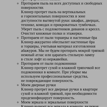
Протираем пыль на всех доступных и свободных
поверхностях
Клинер протрет пыль на вертикальных
и горизонтальных поверхностях в зоне
доступности вытянутой руки: шкафах, дверцах,
технике, комодах и прикроватных тумбочках.
Уберет пыль с подлокотников диванов и кресел.
Очистит книжные полки и этажерки.
Протираем от пыли торшеры и настенные бра
Клинер аккуратно обеспылит настенные бра
и торшеры, учитывая материал изготовления
абажуров. Мы не будем протирать мокрой тряпкой
нежный атлас или царапать стильную лампу
в стиле лофт из нержавейки.
Протираем от пыли подоконники
Клинер протрет сухой и влажной тряпочкой все
подоконники в комнате. При уборке мы
используем профессиональные средства,
не повреждающие поверхность.
Моем дверные ручки
Клинер протрет все дверные ручки в квартире
сухой и влажной тряпкой, при необходимости
продезинфицирует поверхность.
Моем зеркала и зеркальные поверхности
Клинер вымоет все зеркала в комнате, включая