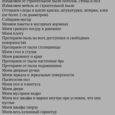
Избавляем от строительной пыли потолок, стены и пол
Избавляем мебель от строительной пыли
Оттираем следы и капли краски, штукатурки, затирки, клея
(не более 2 см диаметром)
Собираем мусор
Меняем пакеты в мусорных корзинах
Моем грязную посуду в раковине
Моем плиту
Протираем пыль на всех доступных и свободных
поверхностях
Протираем от пыли столешницы
Моем стол и стулья
Моем раковину и кран
Протираем от пыли настенные бра
Протираем от пыли подоконники
Моем дверные ручки
Моем зеркала и зеркальные поверхности
Пылесосим пол
Моем пол и плинтуса
Моем двери
Моем мусорное ведро
Моем все шкафы и ящики внутри при условии, что они
пустые
Моем шкафы сверху
Моем весь кухонный гарнитур