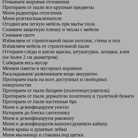
Отмываем жировые отложения
Протираем от пыли все крупные предметы
Моем радиаторы отопления
Моем розетки/выключатели
Отодвигаем легкую мебель при мытье пола
Снимаем защитную пленку и чехлы с мебели
Снимаем скотч
Избавляем от строительной пыли потолок, стены и пол
Избавляем мебель от строительной пыли
Оттираем следы и капли краски, штукатурки, затирки, клея
(не более 2 см диаметром)
Собираем весь мусор
Меняем пакеты в мусорных корзинах
Раскладываем/ развешиваем вещи аккуратно
Протираем пыль на всех доступных и свободных
поверхностях
Протираем от пыли батарею (полотенцесушитель)
Протираем от пыли держатели полотенец и туалетной бумаги
Протираем от пыли настенные бра
Моем и дезинфицируем унитаз
Натираем до блеска сантехнику
Моем и дезинфицируем раковину
Моем и дезинфицируем ванную/душевую кабину
Моем краны и душевые лейки
Моем мыльницу и стаканы под щетки