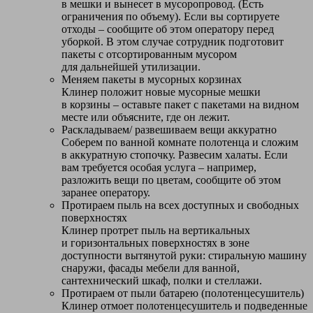
в мешки и вынесет в мусоропровод. (Есть
ограничения по объему). Если вы сортируете
отходы – сообщите об этом оператору перед
уборкой. В этом случае сотрудник подготовит
пакеты с отсортированным мусором
для дальнейшей утилизации.
Меняем пакеты в мусорных корзинах
Клинер положит новые мусорные мешки
в корзины – оставьте пакет с пакетами на видном
месте или объясните, где он лежит.
Раскладываем/ развешиваем вещи аккуратно
Соберем по ванной комнате полотенца и сложим
в аккуратную стопочку. Развесим халаты. Если
вам требуется особая услуга – например,
разложить вещи по цветам, сообщите об этом
заранее оператору.
Протираем пыль на всех доступных и свободных
поверхностях
Клинер протрет пыль на вертикальных
и горизонтальных поверхностях в зоне
доступности вытянутой руки: стиральную машину
снаружи, фасады мебели для ванной,
сантехнический шкаф, полки и стеллажи.
Протираем от пыли батарею (полотенцесушитель)
Клинер отмоет полотенцесушитель и подведенные