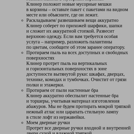
Клинер положит новые мусорные мешки
в корзины – оставьте пакет с пакетами на видном
месте или объясните, где он лежит.
Раскладываем/ развешиваем вещи аккуратно
Клинер соберет по прихожей шарфики, шапки
и сложит их аккуратной стопкой. Развесит
верхнюю одежду. Если вам требуется особая
услуга – например, разложить палантины
по цветам, сообщите об этом заранее оператору.
Протираем пыль на всех доступных и свободных
поверхностях
Клинер протрет пыль на вертикальных
и горизонтальных поверхностях в зоне
доступности вытянутой руки: шкафах, дверцах,
технике, комодах и тумбочках. Очистит от грязи
полки и этажерки.
Протираем от пыли настенные бра
Клинер аккуратно обеспылит настенные бра
и торшеры, учитывая материал изготовления
абажуров. Мы не будем протирать мокрой тряпкой
нежный атлас или царапать стильную лампу
в стиле лофт из нержавейки.
Моем дверные ручки
Протрет все дверные ручки входной и внутренней
двери сухой и влажной тряпкой,