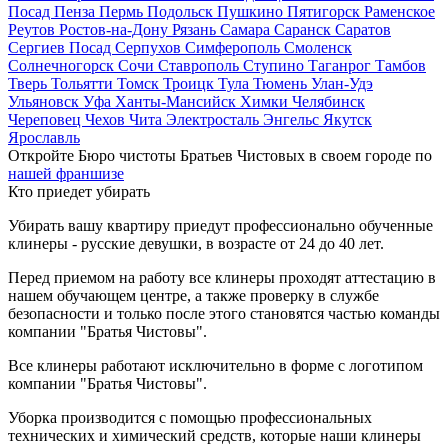
Посад
Пенза
Пермь
Подольск
Пушкино
Пятигорск
Раменское
Реутов
Ростов-на-Дону
Рязань
Самара
Саранск
Саратов
Сергиев Посад
Серпухов
Симферополь
Смоленск
Солнечногорск
Сочи
Ставрополь
Ступино
Таганрог
Тамбов
Тверь
Тольятти
Томск
Троицк
Тула
Тюмень
Улан-Удэ
Ульяновск
Уфа
Ханты-Мансийск
Химки
Челябинск
Череповец
Чехов
Чита
Электросталь
Энгельс
Якутск
Ярославль
Откройте Бюро чистоты Братьев Чистовых в своем городе по
нашей франшизе
Кто приедет убирать
Убирать вашу квартиру приедут профессионально обученные
клинеры - русские девушки, в возрасте от 24 до 40 лет.
Перед приемом на работу все клинеры проходят аттестацию в
нашем обучающем центре, а также проверку в службе
безопасности и только после этого становятся частью команды
компании "Братья Чистовы".
Все клинеры работают исключительно в форме с логотипом
компании "Братья Чистовы".
Уборка производится с помощью профессиональных
технических и химический средств, которые наши клинеры