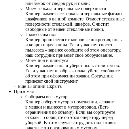
или замок от следов рук и пыли.
Моем зеркала и зеркальные поверхности
Клинер вымоет все зеркала и зеркальные фасады
шкафчиков в ванной комнате. Отмоет стеклянные
поверхности стеллажей, шкафов. Очистит
свободные от вещей стеклянные полки.
Пылесосим пол
Клинер пропылесосит ковровые покрытия, полы
и коврики для ванны. Если у вас нет своего
пылесоса – заранее сообщите об этом оператору,
наш сотрудник привезет свое оборудование.
Моем пол и плинтуса
Клинер вымоет пол и уберет пыль с плинтусов.
Если у вас нет швабры – пожалуйста, сообщите
об этом при оформлении заявки. Сотрудник
привезет свой инструмент.
+ Ещё 13 опций
Скрыть
Прихожая
Собираем весь мусор
Клинер соберет мусор в помещении, сложит
в мешки и вынесет в мусоропровод. (Есть
ограничения по объему). Если вы сортируете
отходы – сообщите об этом оператору перед
уборкой. В этом случае сотрудник подготовит
пакеты с отсортированным мусором