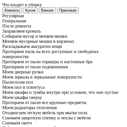
Что входит в уборку
Регу­лярная
Гене­ральная
После ремонта
Заправляем кровать
Собираем мусор и меняем мешки
Меняем мусорные мешки в корзинах
Раскладываем аккуратно вещи
Протираем пыль на всех доступных и свободных
поверхностях
Протираем от пыли торшеры и настенные бра
Протираем от пыли подоконники
Моем дверные ручки
Моем зеркала и зеркальные поверхности
Пылесосим пол
Моем пол и плинтуса
Моем шкафы и тумбы внутри при условии, что они пустые
Моем шкафы сверху
Протираем от пыли все крупные предметы
Моем радиаторы отопления
Отодвигаем легкую мебель при мытье пола
Снимаем защитную пленку и чехлы с мебели
Снимаем скотч