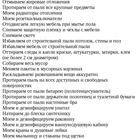
Отмываем жировые отложения
Протираем от пыли все крупные предметы
Моем радиаторы отопления
Моем розетки/выключатели
Отодвигаем легкую мебель при мытье пола
Снимаем защитную пленку и чехлы с мебели
Снимаем скотч
Избавляем от строительной пыли потолок, стены и пол
Избавляем мебель от строительной пыли
Оттираем следы и капли краски, штукатурки, затирки, клея
(не более 2 см диаметром)
Собираем весь мусор
Меняем пакеты в мусорных корзинах
Раскладываем/ развешиваем вещи аккуратно
Протираем пыль на всех доступных и свободных
поверхностях
Протираем от пыли батарею (полотенцесушитель)
Протираем от пыли держатели полотенец и туалетной бумаги
Протираем от пыли настенные бра
Моем и дезинфицируем унитаз
Натираем до блеска сантехнику
Моем и дезинфицируем раковину
Моем и дезинфицируем ванную/душевую кабину
Моем краны и душевые лейки
Моем мыльницу и стаканы под щетки