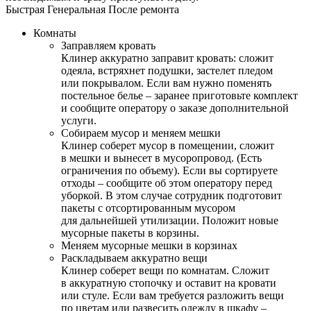
Быстрая
Генеральная
После ремонта
Комнаты
Заправляем кровать
Клинер аккуратно заправит кровать: сложит
одеяла, встряхнет подушки, застелет пледом
или покрывалом. Если вам нужно поменять
постельное белье – заранее приготовьте комплект
и сообщите оператору о заказе дополнительной
услуги.
Собираем мусор и меняем мешки
Клинер соберет мусор в помещении, сложит
в мешки и вынесет в мусоропровод. (Есть
ограничения по объему). Если вы сортируете
отходы – сообщите об этом оператору перед
уборкой. В этом случае сотрудник подготовит
пакеты с отсортированным мусором
для дальнейшей утилизации. Положит новые
мусорные пакеты в корзины.
Меняем мусорные мешки в корзинах
Раскладываем аккуратно вещи
Клинер соберет вещи по комнатам. Сложит
в аккуратную стопочку и оставит на кровати
или стуле. Если вам требуется разложить вещи
по цветам или развесить одежду в шкафу –