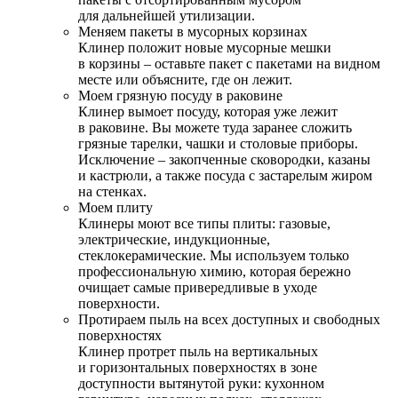
для дальнейшей утилизации.
Меняем пакеты в мусорных корзинах
Клинер положит новые мусорные мешки
в корзины – оставьте пакет с пакетами на видном
месте или объясните, где он лежит.
Моем грязную посуду в раковине
Клинер вымоет посуду, которая уже лежит
в раковине. Вы можете туда заранее сложить
грязные тарелки, чашки и столовые приборы.
Исключение – закопченные сковородки, казаны
и кастрюли, а также посуда с застарелым жиром
на стенках.
Моем плиту
Клинеры моют все типы плиты: газовые,
электрические, индукционные,
стеклокерамические. Мы используем только
профессиональную химию, которая бережно
очищает самые привередливые в уходе
поверхности.
Протираем пыль на всех доступных и свободных
поверхностях
Клинер протрет пыль на вертикальных
и горизонтальных поверхностях в зоне
доступности вытянутой руки: кухонном