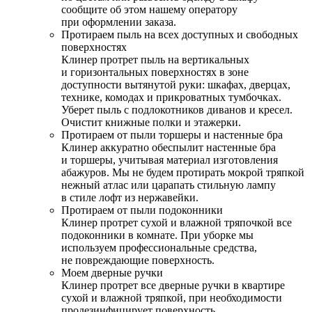
сообщите об этом нашему оператору
при оформлении заказа.
Протираем пыль на всех доступных и свободных
поверхностях
Клинер протрет пыль на вертикальных
и горизонтальных поверхностях в зоне
доступности вытянутой руки: шкафах, дверцах,
технике, комодах и прикроватных тумбочках.
Уберет пыль с подлокотников диванов и кресел.
Очистит книжные полки и этажерки.
Протираем от пыли торшеры и настенные бра
Клинер аккуратно обеспылит настенные бра
и торшеры, учитывая материал изготовления
абажуров. Мы не будем протирать мокрой тряпкой
нежный атлас или царапать стильную лампу
в стиле лофт из нержавейки.
Протираем от пыли подоконники
Клинер протрет сухой и влажной тряпочкой все
подоконники в комнате. При уборке мы
используем профессиональные средства,
не повреждающие поверхность.
Моем дверные ручки
Клинер протрет все дверные ручки в квартире
сухой и влажной тряпкой, при необходимости
продезинфицирует поверхность.