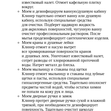
известковый налет. Отмоет кафельную плитку
вокруг.
Моем и дезинфицируем ванную/душевую кабину
Клинер тщательно отмоет ванну или душевую
кабину, используя специальные средства
для очистки. Подберет щадящую жидкость
для акриловых поверхностей, чугунную ванну
очистит профессиональным раствором. После
мытья продезинфицирует сантехнические изделия.
Моем краны и душевые лейки
Клинер отмоет и насухо вытрет
все хромированные поверхности кранов
и душевых леек. Уничтожит известковый налет,
сотрет разводы от хлорированной проточной
воды. Натрет металл до блеска.
Моем мыльницу и стаканы под щетки
Клинер отмоет мыльницу и стаканы под зубные
щетки и пасты, используя специальные
гипоаллергенные средства. Тщательно ополоснет
предметы чистой водой, чтобы остатки химии
не попали на кожу рук и лица.
Моем дверные ручки и замок
Клинер протрет дверные ручки сухой и влажной
тряпкой, при необходимости дезинфицирует
поверхность. Тщательно очистит щеколду