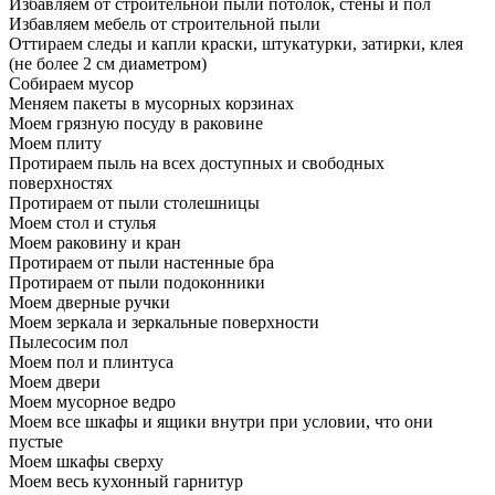
Избавляем от строительной пыли потолок, стены и пол
Избавляем мебель от строительной пыли
Оттираем следы и капли краски, штукатурки, затирки, клея
(не более 2 см диаметром)
Собираем мусор
Меняем пакеты в мусорных корзинах
Моем грязную посуду в раковине
Моем плиту
Протираем пыль на всех доступных и свободных
поверхностях
Протираем от пыли столешницы
Моем стол и стулья
Моем раковину и кран
Протираем от пыли настенные бра
Протираем от пыли подоконники
Моем дверные ручки
Моем зеркала и зеркальные поверхности
Пылесосим пол
Моем пол и плинтуса
Моем двери
Моем мусорное ведро
Моем все шкафы и ящики внутри при условии, что они
пустые
Моем шкафы сверху
Моем весь кухонный гарнитур