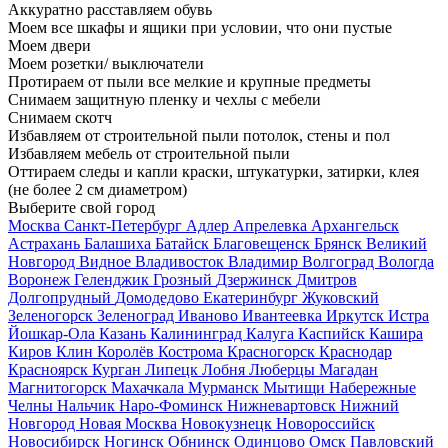
Аккуратно расставляем обувь
Моем все шкафы и ящики при условии, что они пустые
Моем двери
Моем розетки/ выключатели
Протираем от пыли все мелкие и крупные предметы
Снимаем защитную пленку и чехлы с мебели
Снимаем скотч
Избавляем от строительной пыли потолок, стены и пол
Избавляем мебель от строительной пыли
Оттираем следы и капли краски, штукатурки, затирки, клея
(не более 2 см диаметром)
Выберите свой город
Москва
Санкт-Петербург
Адлер
Апрелевка
Архангельск
Астрахань
Балашиха
Батайск
Благовещенск
Брянск
Великий
Новгород
Видное
Владивосток
Владимир
Волгоград
Вологда
Воронеж
Геленджик
Грозный
Дзержинск
Дмитров
Долгопрудный
Домодедово
Екатеринбург
Жуковский
Зеленогорск
Зеленоград
Иваново
Ивантеевка
Иркутск
Истра
Йошкар-Ола
Казань
Калининград
Калуга
Каспийск
Кашира
Киров
Клин
Королёв
Кострома
Красногорск
Краснодар
Красноярск
Курган
Липецк
Лобня
Люберцы
Магадан
Магнитогорск
Махачкала
Мурманск
Мытищи
Набережные
Челны
Нальчик
Наро-Фоминск
Нижневартовск
Нижний
Новгород
Новая Москва
Новокузнецк
Новороссийск
Новосибирск
Ногинск
Обнинск
Одинцово
Омск
Павловский