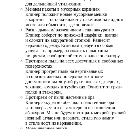
для дальнейшей утилизации.
Меняем пакеты в мусорных корзинах
Клинер положит новые мусорные мешки
в корзины – оставьте пакет с пакетами на видном
месте или объясните, где он лежит.
Раскладываем/ развешиваем вещи аккуратно
Клинер соберет по прихожей шарфики, шапки
и сложит их аккуратной стопкой. Развесит
верхнюю одежду. Если вам требуется особая
услуга – например, разложить палантины
по цветам, сообщите об этом заранее оператору.
Протираем пыль на всех доступных и свободных
поверхностях
Клинер протрет пыль на вертикальных
и горизонтальных поверхностях в зоне
доступности вытянутой руки: шкафах, дверцах,
технике, комодах и тумбочках. Очистит от грязи
полки и этажерки.
Протираем от пыли настенные бра
Клинер аккуратно обеспылит настенные бра
и торшеры, учитывая материал изготовления
абажуров. Мы не будем протирать мокрой тряпкой
нежный атлас или царапать стильную лампу
в стиле лофт из нержавейки.
Моем дверные ручки