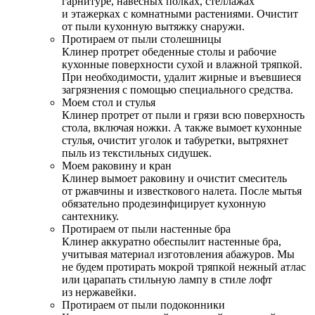
гарнитуре, навесных полках, стеллажах
и этажерках с комнатными растениями. Очистит
от пыли кухонную вытяжку снаружи.
Протираем от пыли столешницы
Клинер протрет обеденные столы и рабочие
кухонные поверхности сухой и влажной тряпкой.
При необходимости, удалит жирные и въевшиеся
загрязнения с помощью специального средства.
Моем стол и стулья
Клинер протрет от пыли и грязи всю поверхность
стола, включая ножки. А также вымоет кухонные
стулья, очистит уголок и табуретки, вытряхнет
пыль из текстильных сидушек.
Моем раковину и кран
Клинер вымоет раковину и очистит смеситель
от ржавчины и известкового налета. После мытья
обязательно продезинфицирует кухонную
сантехнику.
Протираем от пыли настенные бра
Клинер аккуратно обеспылит настенные бра,
учитывая материал изготовления абажуров. Мы
не будем протирать мокрой тряпкой нежный атлас
или царапать стильную лампу в стиле лофт
из нержавейки.
Протираем от пыли подоконники