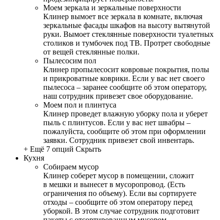
Моем зеркала и зеркальные поверхности
Клинер вымоет все зеркала в комнате, включая
зеркальные фасады шкафов на высоту вытянутой
руки. Вымоет стеклянные поверхности туалетных
столиков и тумбочек под ТВ. Протрет свободные
от вещей стеклянные полки.
Пылесосим пол
Клинер пропылесосит ковровые покрытия, полы
и прикроватные коврики. Если у вас нет своего
пылесоса – заранее сообщите об этом оператору,
наш сотрудник привезет свое оборудование.
Моем пол и плинтуса
Клинер проведет влажную уборку пола и уберет
пыль с плинтусов. Если у вас нет швабры –
пожалуйста, сообщите об этом при оформлении
заявки. Сотрудник привезет свой инвентарь.
+ Ещё 7 опций
Скрыть
Кухня
Собираем мусор
Клинер соберет мусор в помещении, сложит
в мешки и вынесет в мусоропровод. (Есть
ограничения по объему). Если вы сортируете
отходы – сообщите об этом оператору перед
уборкой. В этом случае сотрудник подготовит
пакеты с отсортированным мусором